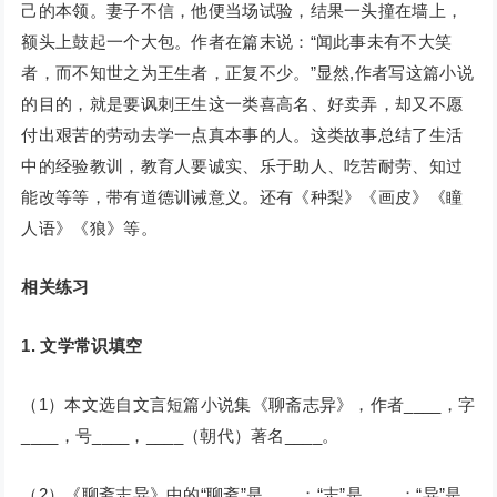
己的本领。妻子不信，他便当场试验，结果一头撞在墙上，
额头上鼓起一个大包。作者在篇末说：“闻此事未有不大笑
者，而不知世之为王生者，正复不少。”显然,作者写这篇小说
的目的，就是要讽刺王生这一类喜高名、好卖弄，却又不愿
付出艰苦的劳动去学一点真本事的人。这类故事总结了生活
中的经验教训，教育人要诚实、乐于助人、吃苦耐劳、知过
能改等等，带有道德训诫意义。还有《种梨》《画皮》《瞳
人语》《狼》等。
相关练习
1. 文学常识填空
（1）本文选自文言短篇小说集《聊斋志异》，作者____，字
____，号____，____（朝代）著名____。
（2）《聊斋志异》中的“聊斋”是____；“志”是____；“异”是