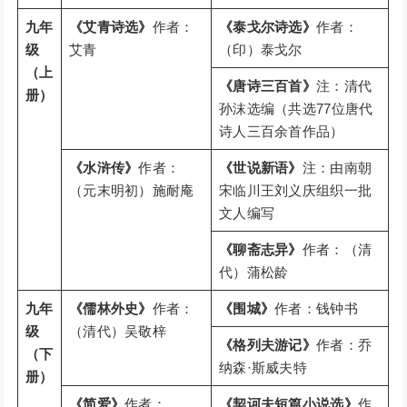
九年
《艾青诗选》
作者：
《泰戈尔诗选》
作者：
级
艾青
（印）泰戈尔
（上
《唐诗三百首》
注：清代
册）
孙沫选编（共选77位唐代
诗人三百余首作品）
《水浒传》
作者：
《世说新语》
注：由南朝
（元末明初）施耐庵
宋临川王刘义庆组织一批
文人编写
《聊斋志异》
作者：（清
代）蒲松龄
九年
《儒林外史》
作者：
《围城》
作者：钱钟书
级
（清代）吴敬梓
《格列夫游记》
作者：乔
（下
纳森·斯威夫特
册）
《简爱》
作者：
《契诃夫短篇小说选》
作