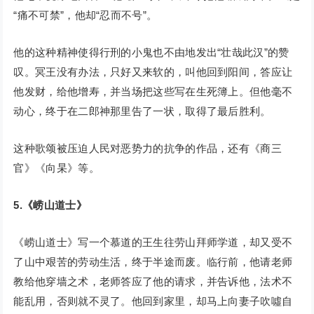
“痛不可禁”，他却“忍而不号”。
他的这种精神使得行刑的小鬼也不由地发出“壮哉此汉”的赞
叹。冥王没有办法，只好又来软的，叫他回到阳间，答应让
他发财，给他增寿，并当场把这些写在生死簿上。但他毫不
动心，终于在二郎神那里告了一状，取得了最后胜利。
这种歌颂被压迫人民对恶势力的抗争的作品，还有《商三
官》《向杲》等。
5.《崂山道士》
《崂山道士》写一个慕道的王生往劳山拜师学道，却又受不
了山中艰苦的劳动生活，终于半途而废。临行前，他请老师
教给他穿墙之术，老师答应了他的请求，并告诉他，法术不
能乱用，否则就不灵了。他回到家里，却马上向妻子吹噓自