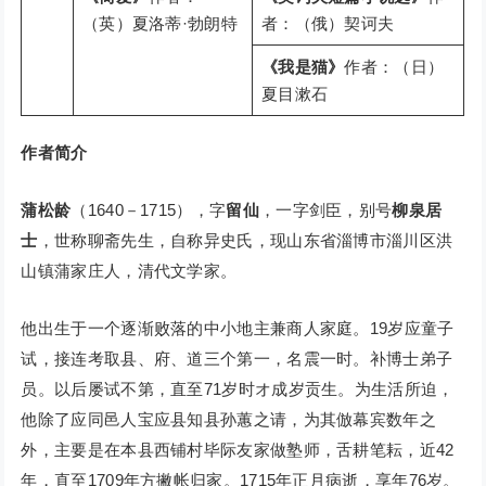
（英）夏洛蒂·勃朗特
者：（俄）契诃夫
《我是猫》
作者：（日）
夏目漱石
作者简介
蒲松龄
（1640－1715），字
留仙
，一字剑臣，别号
柳泉居
士
，世称聊斋先生，自称异史氏，现山东省淄博市淄川区洪
山镇蒲家庄人，清代文学家。
他出生于一个逐渐败落的中小地主兼商人家庭。19岁应童子
试，接连考取县、府、道三个第一，名震一时。补博士弟子
员。以后屡试不第，直至71岁时オ成岁贡生。为生活所迫，
他除了应同邑人宝应县知县孙蕙之请，为其倣幕宾数年之
外，主要是在本县西铺村毕际友家做塾师，舌耕笔耘，近42
年，直至1709年方撇帐归家。1715年正月病逝，享年76岁。