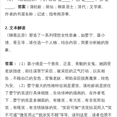
____。
答案：
蒲松龄；留仙；柳泉居士；清代；文学家。
作者的书屋名称；记述；指奇闻异事。
2. 文本解读
《聊斋志异》塑造了一系列理想女性形象，如婴宁、聂小
倩、香玉等，请任选一个人物，结合内容，简要分析她的形
象。
答案：
（1）聂小倩是一个善良、正直、美貌的女鬼。她因受
老妖指使，前往谋害宁采臣，被采臣的正气打动，以实相
告，不顾自己的安危，背叛老妖，帮助采臣脱离魔掌，转危
为安。（2）婴宁最大的性格特征就是爱笑。蒲松龄就是抓住
了婴宁的笑进行具体细致，生动传神的描画的。在作者笔
下，婴宁的笑是多侧面的。有微笑，有大笑，有非笑而似
笑，有嘎笑，有含情脉脉的笑。“笑容可掬”“含笑拈花而入”“笑
不可遏”“微笑而止”“犹浓笑不顾”等等。读到这里，读者也禁不