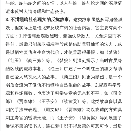
与蛇、蛇与蛇之间的友情，以人与蛇、蛇与蛇之间的深厚情
谊来反衬人情冷暖和世态炎凉。
3. 不满黑暗社会现实的反抗故事。
这类故事虽然多写鬼怪狐
妖，但实际上是借此来反映广阔的社会内容。它主要有两个
方面：1.抨击朝廷腐败黑暗，豪强仗势欺人，民冤深重而不
得伸，最后只能采取极端手段或是借助鬼狐仙怪的法力，或
是以牺牲复仇者生命为代价，才使善恶得果报，如《梦狼》
《红玉》《商三娘》等。《梦狼》则深刻揭示了当时官员冷
酷凶残的虎狼本相。《红玉》讲述了一个叫红玉的狐女帮助
自己爱人惩罚恶人的故事。《商三娘》则更为惨烈，是一个
弱质女流为了复仇不惜牺牲自己生命的故事。2.揭露科举弊
端和科场腐败，也表达了科举失意的无奈和不平，如《司文
郎》《贾奉雉》《王子安》《续黄粱》等。此类故事多以讽
刺的手法来表现。《司文郎》《贾奉雉》均以戏谑的方式讽
刺主考官的昏聩无能。而《王子安》《续黄粱》等则展露了
屡试不第的读书人，连在梦中都不得及第的可悲可怜，最后