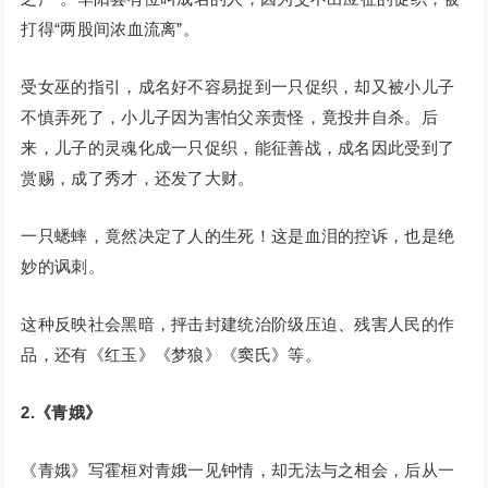
打得“两股间浓血流离”。
受女巫的指引，成名好不容易捉到一只促织，却又被小儿子
不慎弄死了，小儿子因为害怕父亲责怪，竟投井自杀。后
来，儿子的灵魂化成一只促织，能征善战，成名因此受到了
赏赐，成了秀才，还发了大财。
一只蟋蟀，竟然决定了人的生死！这是血泪的控诉，也是绝
妙的讽刺。
这种反映社会黑暗，抨击封建统治阶级压迫、残害人民的作
品，还有《红玉》《梦狼》《窦氏》等。
2.《青娥》
《青娥》写霍桓对青娥一见钟情，却无法与之相会，后从一