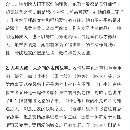
众……均能给人留下深刻的印象。她们一般都是鬼狐仙怪，
却无妖鬼之气，而是“多具人情，和易可亲”。在她们身上寄予
了作者对于理想女性和理想爱情的向往。她们不外乎都是才
貌双全，温柔良善，坚贞而痴情，具有女子优良的品行。她
们选择爱人，也不以身世门第论高低，而是重在以才德取
人。最重要的是，她们能够为了追求自己的幸福作自我牺
牲，冲破现实的层层阻隔，最终和爱人团圆。
2. 人与人或非人之间的友情故事。
友情故事也是蒲松龄看重
的一部分，如《叶生》《田七郎》《娇娜》《蛇人》等。这
类故事无论在风格上还是内容上都各有不同。《叶生》在很
多学者看来是一篇作者感怀身世的自况之作。同时，也讲述
了叶生报答知遇之恩的故事。《田七郎》报的不是知己的知
遇之恩，却是朋友的扶助之义。《娇娜》故事中尽管也有爱
情故事，但是友情故事也是一条主线。这是一种有别于同性
情谊又异于夫妻情爱的男女之间的友谊。而《蛇人》则是人