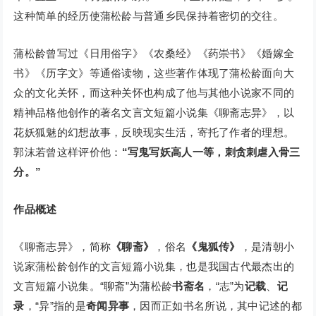
这种简单的经历使蒲松龄与普通乡民保持着密切的交往。
蒲松龄曾写过《日用俗字》《农桑经》《药崇书》《婚嫁全
书》《历字文》等通俗读物，这些著作体现了蒲松龄面向大
众的文化关怀，而这种关怀也构成了他与其他小说家不同的
精神品格他创作的著名文言文短篇小说集《聊斋志异》，以
花妖狐魅的幻想故事，反映现实生活，寄托了作者的理想。
郭沫若曾这样评价他：
“写鬼写妖高人一等，刺贪刺虐入骨三
分。”
作品概述
《聊斋志异》，简称
《聊斋》
，俗名
《鬼狐传》
，是清朝小
说家蒲松龄创作的文言短篇小说集，也是我国古代最杰出的
文言短篇小说集。“聊斋”为蒲松龄
书斋名
，“志”为
记载
、
记
录
，“异”指的是
奇闻异事
，因而正如书名所说，其中记述的都