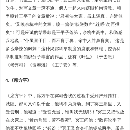
吹牛，对写文章一窍不通。俩人一起来向瞎眼和尚请教。和
尚嗅过王平子的文章后说：“君初法大家，虽未逼真，亦近似
矣。”又嗅余杭生的文章，嗅一篇便“咳逆数声”,连呼“勿再投
矣”！可是应试的结果却是王平子落第，余杭生高中。和尚感
叹地说：“仆虽盲于目，而不盲于鼻，帘中人并鼻盲矣。”这是
多么辛辣的讽刺！这种揭露科举制度的腐败和弊端，控诉科
举制度对知识分子毒害的作品，还有《叶生》《于去恶》
《考弊司》《贾奉雉》《王子安》等。
4.《席方平》
《席方平》中，席方平在冥司告状的过程中受到严刑拷打，
城隍、郡司又许以千金，他均不为所动。到了冥王那里，又
受笞刑，他喊道：“受笞允当，谁叫我无钱耶！”冥王又把他放
在火床上，“骨肉焦黑，苦不得死”。冥王问他：“敢再讼乎?”
他毫不犹豫地回答：“必讼！”冥王又命令把他锯成两半。虽是