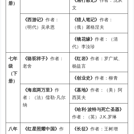
《湘行散记》
作者：沈从
册）
文
《西游记》
作者：
《猎人笔记》
作者：
（明代）吴承恩
（俄）屠格涅夫
《镜花缘》
作者：（清
代）李汝珍
七年
《骆驼祥子》
作者：
《红岩》
作者：罗广斌、
级
老舍
杨益言
（下
《创业史》
作者：柳青
册）
《海底两万里》
作
《基地》
作者：（美）阿
者：（法）儒勒·凡尔
西莫夫
纳
《哈利·波特与死亡圣器》
作者：（英）J.K.罗琳
八年
《红星照耀中国》
作
《长征》
作者：王树增