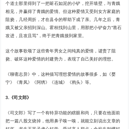
个道士那里得到了一把斫石如泥的小铲，挖开墙壁，与青娥
相见，并赢得了青娥的爱情。但这种爱情又受到女方家庭的
阻挠，几经周折，才在县令的帮助下成了亲。几年之后，青
娥又被父亲招到深山。霍桓找到山里，用那把小铲奋力“凿石
攻进，且攻且骂”，终于把青娥接到家里。
这个故事歌颂了这些青年男女之间纯真的爱情，谴责了阻
挠、破坏这种爱情的封建势力，表现了自己美好的理想。
《聊斋志异》中，这种描写理想爱情的故事很多，如《婴
宁》《青凤》《阿绣》《连城》《鸦头》等。
3.《司文郎》
《司文郎》写了一个有特异功能的瞎眼和尚，只要在他面前
把一篇八股文烧掉，他用鼻子嗅一嗅，就能立刻说出文章的
好坏。书生王平子虚心好学，受过高人指点；余杭生则惯好