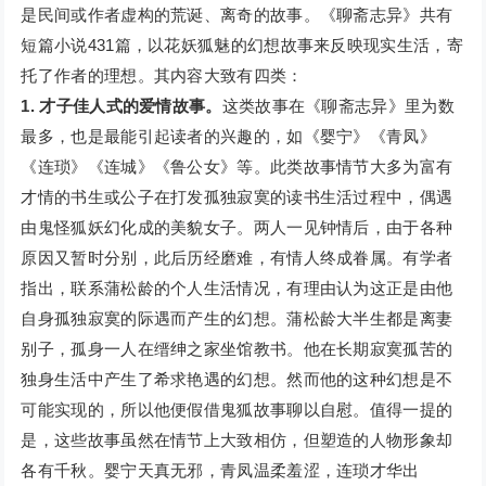
是民间或作者虚构的荒诞、离奇的故事。《聊斋志异》共有
短篇小说431篇，以花妖狐魅的幻想故事来反映现实生活，寄
托了作者的理想。其内容大致有四类：
1. 才子佳人式的爱情故事。
这类故事在《聊斋志异》里为数
最多，也是最能引起读者的兴趣的，如《婴宁》《青凤》
《连琐》《连城》《鲁公女》等。此类故事情节大多为富有
才情的书生或公子在打发孤独寂寞的读书生活过程中，偶遇
由鬼怪狐妖幻化成的美貌女子。两人一见钟情后，由于各种
原因又暂时分别，此后历经磨难，有情人终成眷属。有学者
指出，联系蒲松龄的个人生活情况，有理由认为这正是由他
自身孤独寂寞的际遇而产生的幻想。蒲松龄大半生都是离妻
别子，孤身一人在缙绅之家坐馆教书。他在长期寂寞孤苦的
独身生活中产生了希求艳遇的幻想。然而他的这种幻想是不
可能实现的，所以他便假借鬼狐故事聊以自慰。值得一提的
是，这些故事虽然在情节上大致相仿，但塑造的人物形象却
各有千秋。婴宁天真无邪，青凤温柔羞涩，连琐才华出