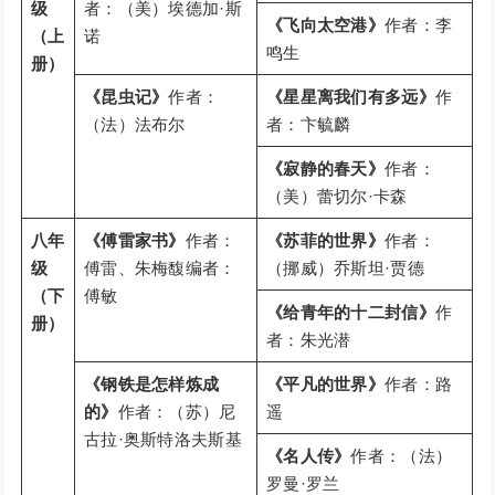
级
者：（美）埃德加·斯
《飞向太空港》
作者：李
（上
诺
鸣生
册）
《昆虫记》
作者：
《星星离我们有多远》
作
（法）法布尔
者：卞毓麟
《寂静的春天》
作者：
（美）蕾切尔·卡森
八年
《傅雷家书》
作者：
《苏菲的世界》
作者：
级
傅雷、朱梅馥编者：
（挪威）乔斯坦·贾德
（下
傅敏
《给青年的十二封信》
作
册）
者：朱光潜
《钢铁是怎样炼成
《平凡的世界》
作者：路
的》
作者：（苏）尼
遥
古拉·奥斯特洛夫斯基
《名人传》
作者：（法）
罗曼·罗兰