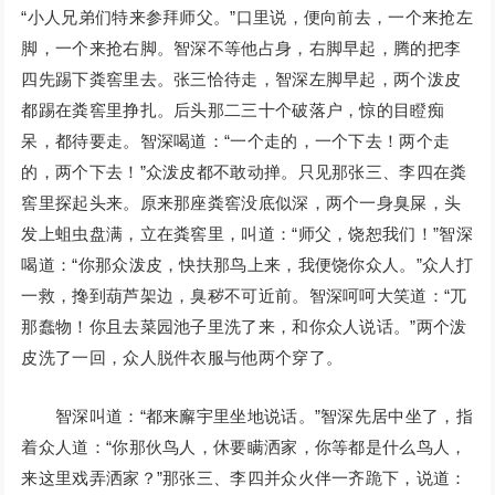
“小人兄弟们特来参拜师父。”口里说，便向前去，一个来抢左
脚，一个来抢右脚。智深不等他占身，右脚早起，腾的把李
四先踢下粪窖里去。张三恰待走，智深左脚早起，两个泼皮
都踢在粪窖里挣扎。后头那二三十个破落户，惊的目瞪痴
呆，都待要走。智深喝道：“一个走的，一个下去！两个走
的，两个下去！”众泼皮都不敢动掸。只见那张三、李四在粪
窖里探起头来。原来那座粪窖没底似深，两个一身臭屎，头
发上蛆虫盘满，立在粪窖里，叫道：“师父，饶恕我们！”智深
喝道：“你那众泼皮，快扶那鸟上来，我便饶你众人。”众人打
一救，搀到葫芦架边，臭秽不可近前。智深呵呵大笑道：“兀
那蠢物！你且去菜园池子里洗了来，和你众人说话。”两个泼
皮洗了一回，众人脱件衣服与他两个穿了。
智深叫道：“都来廨宇里坐地说话。”智深先居中坐了，指
着众人道：“你那伙鸟人，休要瞒洒家，你等都是什么鸟人，
来这里戏弄洒家？”那张三、李四并众火伴一齐跪下，说道：