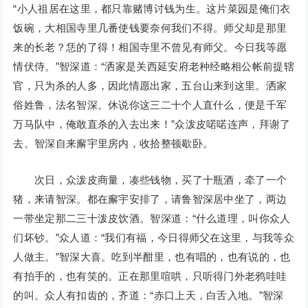
“小人祖居在这里，都只靠赌博讨钱为生。这片菜园是俺们衣
饭碗，大相国寺里几番使钱要奈何我们不得。师父却是那里
来的长老？恁的了得！相国寺里不曾见有师父。今日我等愿
情伏侍。”智深道：“洒家是关西延安府老种经略相公帐前提辖
官，只为杀的人多，因此情愿出家，五台山来到这里。洒家
俗姓鲁，法名智深。休说你这三二十个人直什么，便是千军
万马队中，俺敢直杀的入去出来！”众泼皮喏喏连声，拜谢了
去。智深自来廨宇里房内，收拾整顿歇卧。
次日，众泼皮商量，凑些钱物，买了十瓶酒，牵了一个
猪，来请智深。都在廨宇安排了，请鲁智深居中坐了，两边
一带坐定那二三十泼皮饮酒。智深道：“什么道理，叫你众人
们坏钞。”众人道：“我们有福，今日得师父在这里，与我等众
人做主。”智深大喜。吃到半酣里，也有唱的，也有说的，也
有拍手的，也有笑的。正在那里喧哄，只听得门外老鸦哇哇
的叫。众人有扣齿的，齐道：“赤口上天，白舌入地。”智深