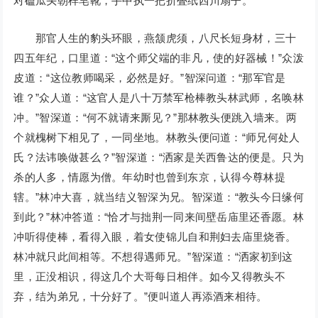
对磕瓜头朝样皂靴，手中执一把折叠纸西川扇子。
那官人生的豹头环眼，燕颔虎须，八尺长短身材，三十
四五年纪，口里道：“这个师父端的非凡，使的好器械！”众泼
皮道：“这位教师喝采，必然是好。”智深问道：“那军官是
谁？”众人道：“这官人是八十万禁军枪棒教头林武师，名唤林
冲。”智深道：“何不就请来厮见？”那林教头便跳入墙来。两
个就槐树下相见了，一同坐地。林教头便问道：“师兄何处人
氏？法讳唤做甚么？”智深道：“洒家是关西鲁达的便是。只为
杀的人多，情愿为僧。年幼时也曾到东京，认得今尊林提
辖。”林冲大喜，就当结义智深为兄。智深道：“教头今日缘何
到此？”林冲答道：“恰才与拙荆一同来间壁岳庙里还香愿。林
冲听得使棒，看得入眼，着女使锦儿自和荆妇去庙里烧香。
林冲就只此间相等。不想得遇师兄。”智深道：“洒家初到这
里，正没相识，得这几个大哥每日相伴。如今又得教头不
弃，结为弟兄，十分好了。”便叫道人再添酒来相待。