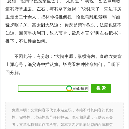
“恩相，他两个已投堂里去了。”太尉道：“胡说！甚么承局敢
进我府堂里去。左右，与我拿下这厮！”说犹未了，旁边耳房
里走出二十余人，把林冲横推倒拽，恰似皂雕追紫燕，浑如
猛虎啖羊羔。高太尉大怒道：“你既是禁军教头，法度也还不
知道。因何手执利刃，故入节堂，欲杀本官？”叫左右把林冲
推下，不知性命如何。
不因此等，有分教：“大闹中原，纵横海内。直教农夫背
上添心号，渔父舟中插认旗。毕竟看林冲性命如何，且听下
回分解。
免责声明：文章内容不代表本站立场，本站不对其内容的真实
性、完整性、准确性给予任何担保、暗示和承诺，仅供读者参
考，文章版权归原作者所有。如本文内容影响到您的合法权益