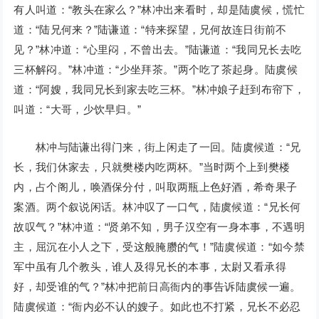
有人叫道：“教头在家么？”林冲出来看时，却是陆虞候，慌忙
道：“陆兄何来？”陆谦道：“特来探望，兄何故连日街前不
见？”林冲道：“心里闷，不曾出去。”陆谦道：“我同兄长去吃
三杯解闷。”林冲道：“少坐拜茶。”两个吃了茶起身。陆虞候
道：“阿嫂，我同兄长到家去吃三杯。”林冲娘子赶到布帘下，
叫道：“大哥，少饮早归。”
林冲与陆谦出得门来，街上闲走了一回。陆虞候道：“兄
长，我们休家去，只就樊楼内吃两杯。”当时两个上到樊楼
内，占个阁儿，唤酒保分付，叫取两瓶上色好酒，希奇果子
案酒。两个叙说闲话。林冲叹了一口气，陆虞候道：“兄长何
故叹气？”林冲道：“贤弟不知，男子汉空有一身本事，不遇明
主，屈沉在小人之下，受这般腌臜的气！”陆虞候道：“如今禁
军中虽有几个教头，谁人及得兄长的本事，太尉又看承得
好，却受谁的气？”林冲把前日高衙内的事告诉陆虞候一遍。
陆虞候道：“衙内必不认的嫂子。如此也不打紧，兄长不必忍