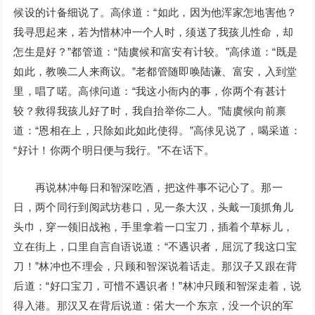
候设的计备细说了。高俅道：“如此，因为他浑家怎地害他？
我寻思起来，若为惜林冲一个人时，须送了我孩儿性命，却
怎生是好？”都管道：“陆虞候和富安有计较。”高俅道：“既是
如此，教唤二人来商议。”老都管随即唤陆谦、富安，入到堂
里，唱了喏。高俅问道：“我这小衙内的事，你两个有甚计
较？救得我孩儿好了时，我自抬举你二人。”陆虞候向前禀
道：“恩相在上，只除如此如此使得。”高俅见说了，喝采道：
“好计！你两个明日便与我行。”不在话下。
再说林冲每日和智深吃酒，把这件事不记心了。那一
日，两个同行到阅武坊巷口，见一条大汉，头戴一顶抓角儿
头巾，穿一领旧战袍，手里拿着一口宝刀，插着个草标儿，
立在街上，口里自言自语说道：“不遇识者，屈沉了我这口宝
刀！”林冲也不理会，只顾和智深说着话走。那汉子又跟在背
后道：“好口宝刀，可惜不遇识者！”林冲只顾和智深走着，说
得入港。那汉又在背后说道：偌大一个东京，没一个识的军