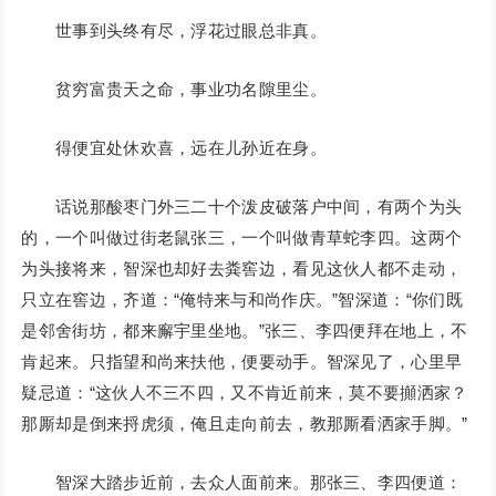
世事到头终有尽，浮花过眼总非真。
贫穷富贵天之命，事业功名隙里尘。
得便宜处休欢喜，远在儿孙近在身。
话说那酸枣门外三二十个泼皮破落户中间，有两个为头
的，一个叫做过街老鼠张三，一个叫做青草蛇李四。这两个
为头接将来，智深也却好去粪窖边，看见这伙人都不走动，
只立在窖边，齐道：“俺特来与和尚作庆。”智深道：“你们既
是邻舍街坊，都来廨宇里坐地。”张三、李四便拜在地上，不
肯起来。只指望和尚来扶他，便要动手。智深见了，心里早
疑忌道：“这伙人不三不四，又不肯近前来，莫不要攧洒家？
那厮却是倒来捋虎须，俺且走向前去，教那厮看洒家手脚。”
智深大踏步近前，去众人面前来。那张三、李四便道：