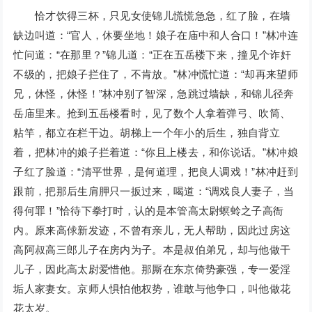
恰才饮得三杯，只见女使锦儿慌慌急急，红了脸，在墙
缺边叫道：“官人，休要坐地！娘子在庙中和人合口！”林冲连
忙问道：“在那里？”锦儿道：“正在五岳楼下来，撞见个诈奸
不级的，把娘子拦住了，不肯放。”林冲慌忙道：“却再来望师
兄，休怪，休怪！”林冲别了智深，急跳过墙缺，和锦儿径奔
岳庙里来。抢到五岳楼看时，见了数个人拿着弹弓、吹筒、
粘竿，都立在栏干边。胡梯上一个年小的后生，独自背立
着，把林冲的娘子拦着道：“你且上楼去，和你说话。”林冲娘
子红了脸道：“清平世界，是何道理，把良人调戏！”林冲赶到
跟前，把那后生肩胛只一扳过来，喝道：“调戏良人妻子，当
得何罪！”恰待下拳打时，认的是本管高太尉螟蛉之子高衙
内。原来高俅新发迹，不曾有亲儿，无人帮助，因此过房这
高阿叔高三郎儿子在房内为子。本是叔伯弟兄，却与他做干
儿子，因此高太尉爱惜他。那厮在东京倚势豪强，专一爱淫
垢人家妻女。京师人惧怕他权势，谁敢与他争口，叫他做花
花太岁。