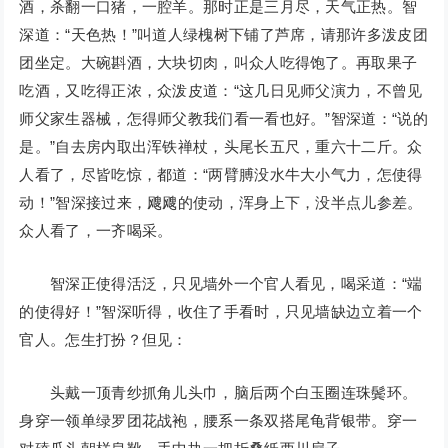
酒，杀翻一口猪，一腔羊。那时正是三月尽，天气正热。智
深道：“天色热！”叫道人绿槐树下铺了芦席，请那许多泼皮团
团坐定。大碗斟酒，大块切肉，叫众人吃得饱了。再取果子
吃酒，又吃得正浓，众泼皮道：“这几日见师父演力，不曾见
师父家生器械，怎得师父教我们看一看也好。”智深道：“说的
是。”自去房内取出浑铁禅杖，头尾长五尺，重六十二斤。众
人看了，尽皆吃惊，都道：“两臂膊没水牛大小气力，怎使得
动！”智深接过来，飕飕的使动，浑身上下，没半点儿参差。
众人看了，一齐喝采。
智深正使得活泛，只见墙外一个官人看见，喝采道：“端
的使得好！”智深听得，收住了手看时，只见墙缺边立着一个
官人。怎生打扮？但见：
头戴一顶青纱抓角儿头巾，脑后两个白玉圈连珠鬓环。
身穿一领单绿罗团花战袍，腰系一条双搭尾龟背银带。穿一