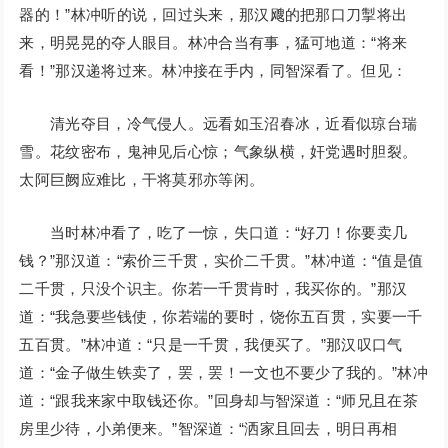
器的！”林冲听的说，回过头来，那汉飕的把那口刀掣将出
来，明晃晃的夺人眼目。林冲合当有事，猛可地道：“将来
看！”那汉递将过来。林冲接在手内，同智深看了。但见：
清光夺目，冷气侵人。远看如玉沼春冰，近看似琼台瑞
雪。花纹密布，鬼神见后心惊；气象纵横，奸党遇时胆裂。
太阿巨阙应难比，干将莫邪亦等闲。
当时林冲看了，吃了一惊，失口道：“好刀！你要卖几
钱？”那汉道：“索价三千贯，实价二千贯。”林冲道：“值是值
二千贯，只没个识主。你若一千贯肯时，我买你的。”那汉
道：“我急要些钱使，你若端的要时，饶你五百贯，实要一千
五百贯。”林冲道：“只是一千贯，我便买了。”那汉叹口气
道：“金子做生铁卖了，罢，罢！一文也不要少了我的。”林冲
道：“跟我来家中取钱还你。”回身却与智深道：“师兄且在茶
房里少待，小弟便来。”智深道：“洒家且回去，明日再相