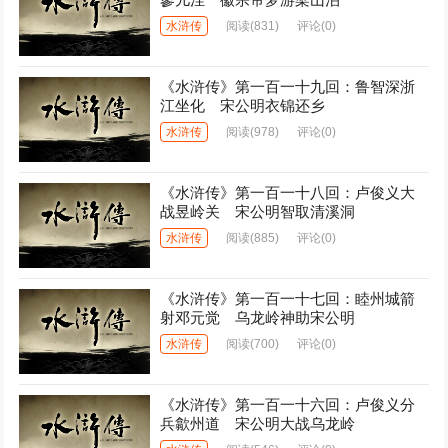
水浒传
阅读
(831)
评论(0)
《水浒传》第一百一十九回：鲁智深浙
江坐化 宋公明衣锦还乡
水浒传
阅读
(978)
评论(0)
《水浒传》第一百一十八回：卢俊义大
战昱岭关 宋公明智取清溪洞
水浒传
阅读
(885)
评论(0)
《水浒传》第一百一十七回：睦州城箭
射邓元觉 乌龙岭神助宋公明
水浒传
阅读
(700)
评论(0)
《水浒传》第一百一十六回：卢俊义分
兵歙州道 宋公明大战乌龙岭