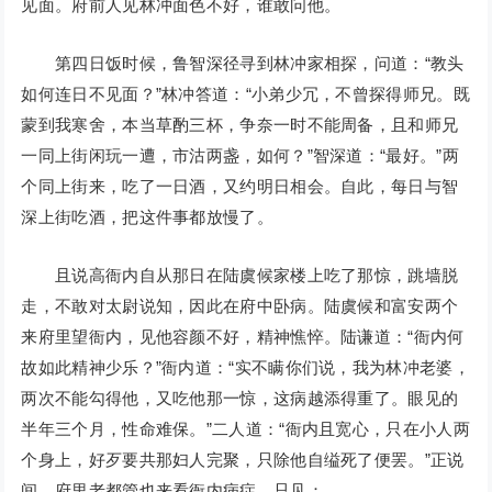
见面。府前人见林冲面色不好，谁敢问他。
第四日饭时候，鲁智深径寻到林冲家相探，问道：“教头
如何连日不见面？”林冲答道：“小弟少冗，不曾探得师兄。既
蒙到我寒舍，本当草酌三杯，争奈一时不能周备，且和师兄
一同上街闲玩一遭，市沽两盏，如何？”智深道：“最好。”两
个同上街来，吃了一日酒，又约明日相会。自此，每日与智
深上街吃酒，把这件事都放慢了。
且说高衙内自从那日在陆虞候家楼上吃了那惊，跳墙脱
走，不敢对太尉说知，因此在府中卧病。陆虞候和富安两个
来府里望衙内，见他容颜不好，精神憔悴。陆谦道：“衙内何
故如此精神少乐？”衙内道：“实不瞒你们说，我为林冲老婆，
两次不能勾得他，又吃他那一惊，这病越添得重了。眼见的
半年三个月，性命难保。”二人道：“衙内且宽心，只在小人两
个身上，好歹要共那妇人完聚，只除他自缢死了便罢。”正说
间，府里老都管也来看衙内病症。只见：