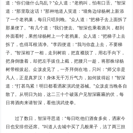
道：“你们做什么鸟乱？”众人道：“老鸦叫，怕有口舌。”智深
道：“那里取这话！”那种地道人笑道：“墙角边绿杨树上新添
了一个老鸦巢，每日只咶到晚。”众人道：“把梯子去上面拆了
那巢便了。”有几个道：“我们便去。”智深也乘着酒兴，都到
外面看时，果然绿杨树上一个老鸦巢。众人道：“把梯子上去
拆了，也得耳根清净。”李四便道：“我与你盘上去，不要梯
子。”智深相了一相，走到树前，把直裰脱了，用右手向下，
把身倒缴着，却把左手拔住上截，把腰只一趁，将那株绿杨
树带根拔起。众泼皮见了，一齐拜倒在地，只叫：“师父非是
凡人，正是真罗汉！身体无千万斤气力，如何拔得起！”智深
道：“打甚鸟紧！明日都看洒家演武使器械。”众泼皮当晚各自
散了。从明日为始，这二三十个破落户见智深匾匾的伏，每
日将酒肉来请智深，看他演武使拳。
过了数日，智深寻思道：“每日吃他们酒食多矣，洒家今
日也安排些还席。”叫道人去城中买了几般果子，沽了两三担