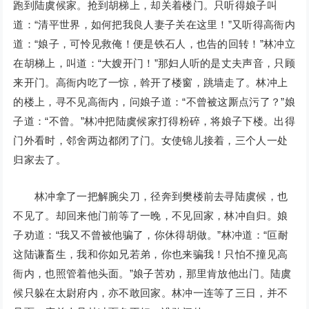
跑到陆虞候家。抢到胡梯上，却关着楼门。只听得娘子叫
道：“清平世界，如何把我良人妻子关在这里！”又听得高衙内
道：“娘子，可怜见救俺！便是铁石人，也告的回转！”林冲立
在胡梯上，叫道：“大嫂开门！”那妇人听的是丈夫声音，只顾
来开门。高衙内吃了一惊，斡开了楼窗，跳墙走了。林冲上
的楼上，寻不见高衙内，问娘子道：“不曾被这厮点污了？”娘
子道：“不曾。”林冲把陆虞候家打得粉碎，将娘子下楼。出得
门外看时，邻舍两边都闭了门。女使锦儿接着，三个人一处
归家去了。
林冲拿了一把解腕尖刀，径奔到樊楼前去寻陆虞候，也
不见了。却回来他门前等了一晚，不见回家，林冲自归。娘
子劝道：“我又不曾被他骗了，你休得胡做。”林冲道：“叵耐
这陆谦畜生，我和你如兄若弟，你也来骗我！只怕不撞见高
衙内，也照管着他头面。”娘子苦劝，那里肯放他出门。陆虞
候只躲在太尉府内，亦不敢回家。林冲一连等了三日，并不