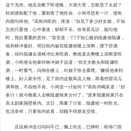
这个无伤。他见在帐下听使唤，大请大受，怎敢恶了太尉？
轻则便刺配了他，重则害了他性命。小闲寻思有一计，使衙
内能勾得他。”高衙内听的，便道：“自见了多少好女娘，不知
怎的只爱他，心中着迷，郁郁不乐。你有甚见识，能勾他
时，我自重重的赏你。”富安道：“门下知心腹的陆虞候陆谦，
他和林冲最好。明日衙内躲在陆虞候楼上深阁，摆下些酒
食，却叫陆谦去请林冲出来吃酒。教他直去樊楼上深阁里吃
酒，小闲便去他家对林冲娘子说道：‘你丈夫教头和陆谦吃
酒，一时重气，闷倒在楼上，叫娘子快去看哩。’赚得他来到
楼上。妇人家水性，见了衙内这般风流人物，再着些甜话儿
调和他，不由他不肯。小闲这一计如何？”高衙内喝采道：“好
条计！就今晚着人去唤陆虞候来分付了。”原来陆虞候家只在
高太尉家隔壁巷内。次日，商量了计策，陆虞候一时听允，
也没奈何，只要衙内欢喜，却顾不得朋友交情。
且说林冲连日闷闷不已，懒上街去，巳牌时，听得门首