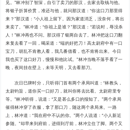
见。”林冲别了智深，自引了卖刀的那汉，去家去取钱与他。
将银子折算价贯，准还与他，就问那汉道：“你这口刀那里得
来？”那汉道：“小人祖上留下。因为家道消乏，没奈何，将出
来卖了。”林冲道：“你祖上是谁？”那汉道：“若说时，辱没杀
人！”林冲再也不问。那汉得了银两自去了。林冲把这口刀翻
来复去看了一回，喝采道：“端的好把刀！高太尉府中有一口
宝刀，胡乱不肯教人看，我几番借看，也不肯将出来。今日
我也买了这口好刀，慢慢和他比试。”林冲当晚不落手看了一
晚，夜间挂在壁上，未等天明，又去看那刀。
次日巳牌时分，只听得门首有两个承局叫道：“林教头，
太尉钧旨，道你买一口好刀，就叫你将去比看。太尉府里专
等。”林冲听得，说道：“又是甚么多口的报知了。”两个承局
催得林冲穿了衣服，拿了那口刀，随这两个承局来。一路
上，林冲道：“我在府中不认的你。”两个人说道：“小人新近
参随。”却早来到府前，进得到厅前，林冲立住了脚。两个又