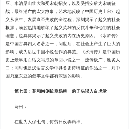
压、水泊梁山壮大和受宋朝招安，以及受招安后为宋朝征
战，最终消亡的宏大故事，艺术地反映了中国历史上宋江起
义从发生、发展直至失败的全过程，深刻揭示了起义的社会
根源，满腔热情地歌颂了起义英雄的反抗斗争和他们的社会
理想，也具体揭示了起义失败的内在历史原因。《水浒传》
是中国古典四大名著之一，问世后，在社会上产生了巨大的
影响，成为后世中国小说创作的典范。《水浒传》是中国历
史上最早用白话文写成的章回小说之一，流传极广，脍炙人
口；同时也是汉语言文学中具备史诗特征的作品之一，对中
国乃至东亚的叙事文学都有深远的影响。
第七回：花和尚倒拔垂杨柳 豹子头误入白虎堂
诗曰：
在世为人保七旬，何劳日夜弄精神。