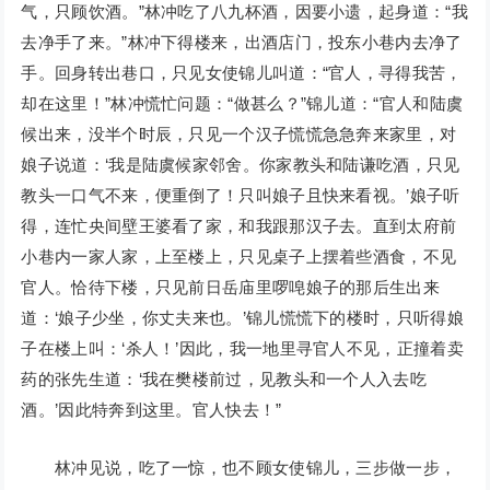
气，只顾饮酒。”林冲吃了八九杯酒，因要小遗，起身道：“我
去净手了来。”林冲下得楼来，出酒店门，投东小巷内去净了
手。回身转出巷口，只见女使锦儿叫道：“官人，寻得我苦，
却在这里！”林冲慌忙问题：“做甚么？”锦儿道：“官人和陆虞
候出来，没半个时辰，只见一个汉子慌慌急急奔来家里，对
娘子说道：‘我是陆虞候家邻舍。你家教头和陆谦吃酒，只见
教头一口气不来，便重倒了！只叫娘子且快来看视。’娘子听
得，连忙央间壁王婆看了家，和我跟那汉子去。直到太府前
小巷内一家人家，上至楼上，只见桌子上摆着些酒食，不见
官人。恰待下楼，只见前日岳庙里啰唣娘子的那后生出来
道：‘娘子少坐，你丈夫来也。’锦儿慌慌下的楼时，只听得娘
子在楼上叫：‘杀人！’因此，我一地里寻官人不见，正撞着卖
药的张先生道：‘我在樊楼前过，见教头和一个人入去吃
酒。’因此特奔到这里。官人快去！”
林冲见说，吃了一惊，也不顾女使锦儿，三步做一步，