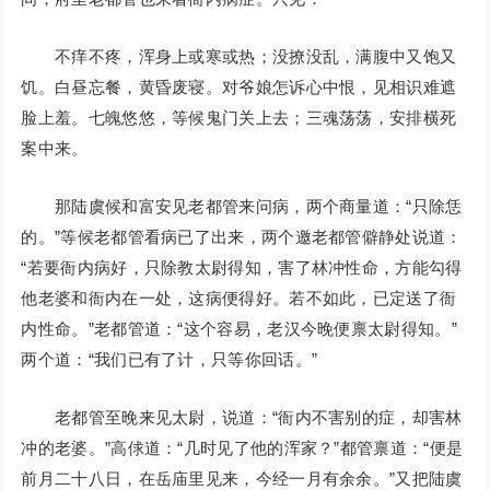
不痒不疼，浑身上或寒或热；没撩没乱，满腹中又饱又
饥。白昼忘餐，黄昏废寝。对爷娘怎诉心中恨，见相识难遮
脸上羞。七魄悠悠，等候鬼门关上去；三魂荡荡，安排横死
案中来。
那陆虞候和富安见老都管来问病，两个商量道：“只除恁
的。”等候老都管看病已了出来，两个邀老都管僻静处说道：
“若要衙内病好，只除教太尉得知，害了林冲性命，方能勾得
他老婆和衙内在一处，这病便得好。若不如此，已定送了衙
内性命。”老都管道：“这个容易，老汉今晚便禀太尉得知。”
两个道：“我们已有了计，只等你回话。”
老都管至晚来见太尉，说道：“衙内不害别的症，却害林
冲的老婆。”高俅道：“几时见了他的浑家？”都管禀道：“便是
前月二十八日，在岳庙里见来，今经一月有余余。”又把陆虞