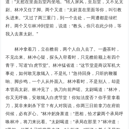
道：“太慰在里面后堂内坐地。”转入屏风，至后堂，又不见太
尉。林冲又住了脚。两个又道：“太尉直在里面等你，叫引教
头进来。”又过了两三重门，到一个去处，一周遭都是绿栏
杆。两个又引林冲到堂前，说道：“教头，你只在此少待，等
我入去禀太尉。”
林冲拿着刀，立在檐前，两个人自入去了。一盏茶时，
不见出来。林冲心疑，探头入帘看时，只见檐前额上有四个
青字，写道“白虎节堂”。林冲猛省道：“这节堂是商议军机大
事处，如何敢无敌辄入，不是礼！”急待回身，只听的鞭履
响、脚步鸣，一个人从外面入。林冲看时，不是别人，却是
本管高太尉。林冲见了，执刀向前声喏。太尉喝道：“林冲，
你又无呼唤，安敢辄入白虎节堂！你知法度否？你手里拿着
刀，莫非来刺杀下官？有人对我说，你两三日前拿刀在府前
伺候，必有歹心。”林冲躬身禀道：“恩相，恰才蒙两个承局呼
唤林冲，将刀来比看。”太尉喝道：“承局在那里？”林冲道：