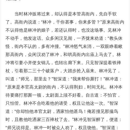
当时林冲扳将过来，却认得是本管高衙内，先自手软
了。高衙内说道：“林冲，干你甚事，你来多管？”原来高衙内
不认得他是林冲的娘子，若还认得时，也没这场事。见林冲
不动手，他发这话。众多闲汉见闹，一齐拢来劝道：“教头休
怪，衙内不认的，多有冲撞。”林冲怒气未消，一双眼睁着瞅
那高衙内，众闲汉劝了林冲，和哄高衙内出庙上马去了。林
冲将引妻小并使女锦儿，也转出廊下来。只见智深提着铁禅
杖，引着那二三十个破落户，大踏步抢入庙来。林冲见了，
叫道：“师兄，那里去？”智深道：“我来帮你厮打！”林冲道：
“原来是本官高太尉的衙内，不认得荆妇，时间无礼。林冲本
待要痛打那厮一顿，太尉面上须不好看。自古道：不怕官，
只怕管。林冲不合吃着他的请受，权且让他这一次。”智深
道：“你却怕他本官太尉，洒家怕他甚鸟！俺若撞见那撮鸟
时，且教他吃洒家三百禅杖了去。”林冲见智深醉了，便道：
“师兄说得是。林冲一时被众人劝了，权且饶他。”智深道：