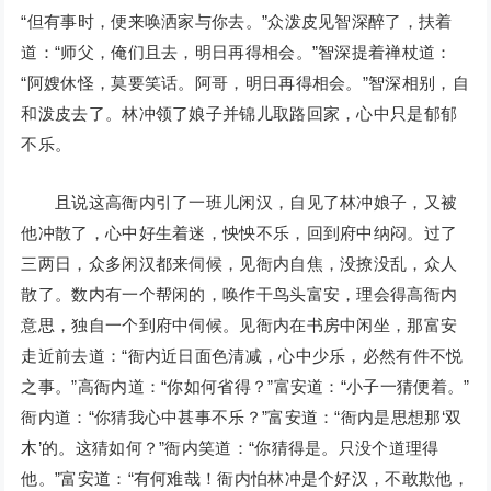
“但有事时，便来唤洒家与你去。”众泼皮见智深醉了，扶着
道：“师父，俺们且去，明日再得相会。”智深提着禅杖道：
“阿嫂休怪，莫要笑话。阿哥，明日再得相会。”智深相别，自
和泼皮去了。林冲领了娘子并锦儿取路回家，心中只是郁郁
不乐。
且说这高衙内引了一班儿闲汉，自见了林冲娘子，又被
他冲散了，心中好生着迷，怏怏不乐，回到府中纳闷。过了
三两日，众多闲汉都来伺候，见衙内自焦，没撩没乱，众人
散了。数内有一个帮闲的，唤作干鸟头富安，理会得高衙内
意思，独自一个到府中伺候。见衙内在书房中闲坐，那富安
走近前去道：“衙内近日面色清减，心中少乐，必然有件不悦
之事。”高衙内道：“你如何省得？”富安道：“小子一猜便着。”
衙内道：“你猜我心中甚事不乐？”富安道：“衙内是思想那‘双
木’的。这猜如何？”衙内笑道：“你猜得是。只没个道理得
他。”富安道：“有何难哉！衙内怕林冲是个好汉，不敢欺他，