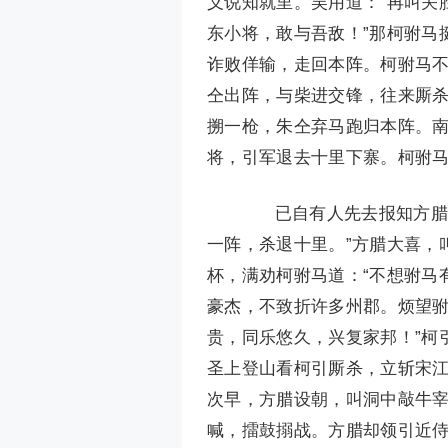
义说知就里。吴用道：“再叫关
东小将，敢与吾敌！”那柯驸马
诈败佯输，走回本阵。柯驸马不
仝出阵，与柴进交锋，往来厮
搠一枪，朱仝弃马跑归本阵。
将，引军退去十里下寨。柯驸
已自有人先去报知方腊，
一阵，杀退十里。”方腊大喜，
杯，满劝柯驸马道：“不想驸马
豪杰，不致折许多州郡。烦望
贵，同乐悠久，兴复家邦！”柯
圣上登山看柯引厮杀，立斩宋江
次早，方腊设朝，叫洞中敲牛
喊，擂鼓搦战。方腊却领引近