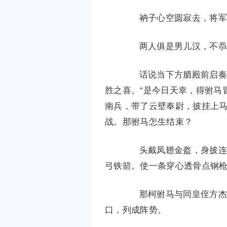
衲子心空圆寂去，将军
两人俱是男儿汉，不忝
话说当下方腊殿前启奏愿
胜之喜。“是今日天幸，得驸马
南兵，带了云壁奉尉，披挂上
战。那驸马怎生结束？
头戴凤翅金盔，身披连环
弓铁箭。使一条穿心透骨点钢枪
那柯驸马与同皇侄方杰，
口，列成阵势。