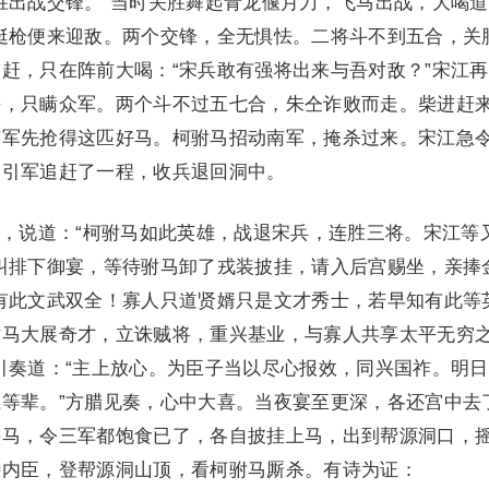
胜出战交锋。”当时关胜舞起青龙偃月刀，飞马出战，大喝道
挺枪便来迎敌。两个交锋，全无惧怯。二将斗不到五合，关
赶，只在阵前大喝：“宋兵敢有强将出来与吾对敌？”宋江
杀，只瞒众军。两个斗不过五七合，朱仝诈败而走。柴进赶
南军先抢得这匹好马。柯驸马招动南军，掩杀过来。宋江急
马引军追赶了一程，收兵退回洞中。
说道：“柯驸马如此英雄，战退宋兵，连胜三将。宋江等
叫排下御宴，等待驸马卸了戎装披挂，请入后宫赐坐，亲捧
有此文武双全！寡人只道贤婿只是文才秀士，若早知有此等
驸马大展奇才，立诛贼将，重兴基业，与寡人共享太平无穷
引奏道：“主上放心。为臣子当以尽心报效，同兴国祚。明
等辈。”方腊见奏，心中大喜。当夜宴至更深，各还宫中去
宰马，令三军都饱食已了，各自披挂上马，出到帮源洞口，
侍内臣，登帮源洞山顶，看柯驸马厮杀。有诗为证：