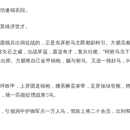
功遂锦衣回。
英雄济世才。
领兵出洞征战的，正是东床驸马主爵都尉柯引。方腊见
冒矢石之威，出战草寇，愿逞奇才，复兴社稷。”柯驸马当
马出师。方腊将自己金甲锦袍，赐与驸马。又选一骑好马，
铁甲，上穿团龙锦袍，腰系狮蛮束带，足穿抹绿皂靴，
，骑一匹能征惯战青马。
引领洞中护御军兵一万人马，驾前上将二十余员，出到