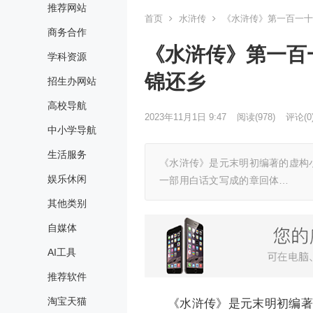
推荐网站
首页
水浒传
《水浒传》第一百一十
商务合作
《水浒传》第一百
学科资源
锦还乡
招生办网站
高校导航
2023年11月1日 9:47
阅读
(978)
评论(0
中小学导航
生活服务
《水浒传》是元末明初编著的虚构
娱乐休闲
一部用白话文写成的章回体…
其他类别
自媒体
AI工具
推荐软件
淘宝天猫
《水浒传》是元末明初编著