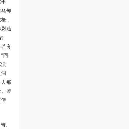
差李
驸马却
铁枪，
奉尉燕
柴
，若有
”回
军溃
入洞
，去那
死。柴
军侍
玉带、