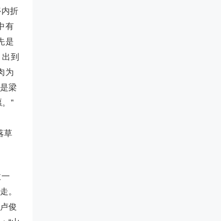
停内折
中有
先是
，出到
肉为
们是梁
。”
落草
做一
便走。
、卢俊