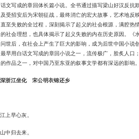
白话文写成的章回体长篇小说。全书通过描写梁山好汉反抗
以及受招安后为宋朝征战，最终消亡的宏大故事，艺术地反
展直至失败的全过程，深刻揭示了起义的社会根源，满腔热
们的社会理想，也具体揭示了起义失败的内在历史原因。《
，问世后，在社会上产生了巨大的影响，成为后世中国小说
上最早用白话文写成的章回小说之一，流传极广，脍炙人口
征的作品之一，对中国乃至东亚的叙事文学都有深远的影响
深浙江坐化 宋公明衣锦还乡
江上早心灰。
山中归去来。