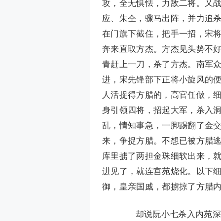
攻，全无惧怯，力敌二将。又
应、朱仝，骤马出阵，并力追
在门旗下截住，把手一招，宋
奔来直取方杰。方杰见头势不
青赶上一刀，杀了方杰。南军众
进，宋先锋部下正将小旋风的
人活捉得方腊的，高官任做，细
身引领四将，招起大军，杀入
乱，情知事急，一脚踢翻了金
来，争捉方腊。不想已被方腊
库里掳了两担金珠细软出来，
进见了，就连宫苑烧化。以下
御，皇亲国戚，都掳掠了方腊
却说阮小七杀入内苑深宫