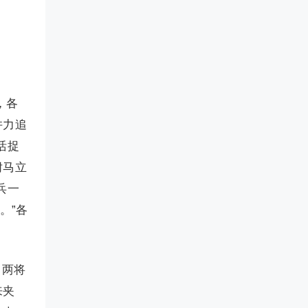
，各
并力追
活捉
驸马立
兵一
。”各
。两将
来夹