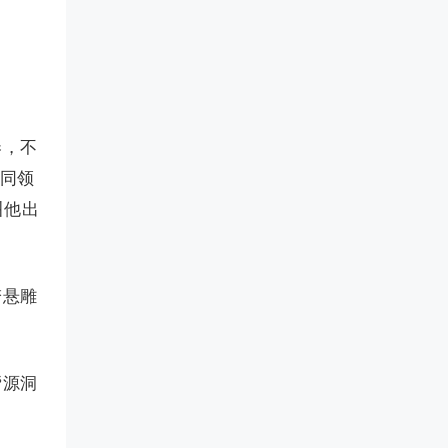
奏，不
下同领
叫他出
胯悬雕
帮源洞