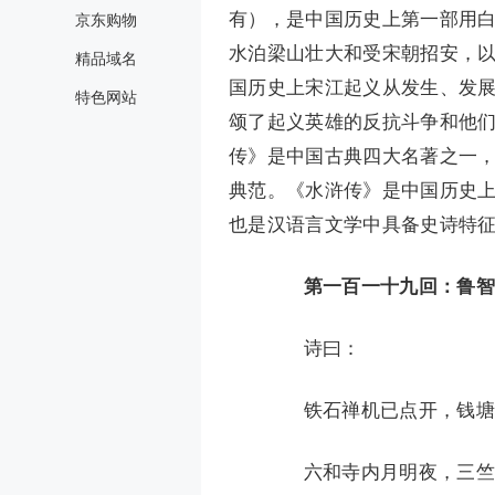
有），是中国历史上第一部用
京东购物
水泊梁山壮大和受宋朝招安，
精品域名
国历史上宋江起义从发生、发
特色网站
颂了起义英雄的反抗斗争和他
传》是中国古典四大名著之一
典范。《水浒传》是中国历史
也是汉语言文学中具备史诗特
第一百一十九回：鲁智
诗曰：
铁石禅机已点开，钱塘
六和寺内月明夜，三竺