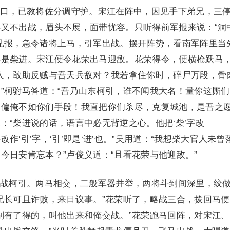
，已教将佐分调守护。宋江在阵中，因见手下弟兄，三
又不出战，眉头不展，面带忧容。只听得前军报来说：“洞
见报，急令诸将上马，引军出战。摆开阵势，看南军阵里当
得是柴进。宋江便令花荣出马迎敌。花荣得令，便横枪跃马
人，敢助反贼与吾天兵敌对？我若拿住你时，碎尸万段，骨
”柯驸马答道：“吾乃山东柯引，谁不闻我大名！量你这厮
偏俺不如你们手段！我直把你们杀尽，克复城池，是吾之愿
：“柴进说的话，语言中必无背逆之心。他把‘柴’字改
进’字改作‘引’字，‘引’即是‘进’也。”吴用道：“我想柴大官人未曾
今日安肯忘本？”卢俊义道：“且看花荣与他迎敌。”
柯引。两马相交，二般军器并举，两将斗到间深里，绞
兄长可且诈败，来日议事。”花荣听了，略战三合，拨回马
别有了得的，叫他出来和俺交战。”花荣跑马回阵，对宋江