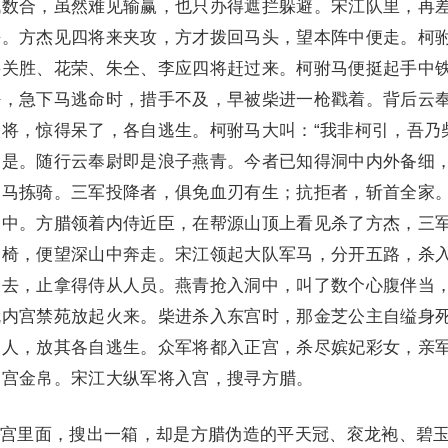
战数合，虽然难见输赢，也只办得遮拦躲避。宋江队里，再
杀。方杰见四将来夹攻，方才拨回马头，望本阵中便走。柯
将关胜、花荣、朱仝、李应四将赶过来。柯驸马便挺起手中
好，急下马逃命时，措手不及，早被柴进一枪戳着。背后云
将，惊得呆了，各自逃生。柯驸马大叫：“我非柯引，吾乃
便是。随行云奉尉即是浪子燕青。今者已知得洞中内外备细
马拣骑。三军投降者，俱免血刃有生；抗拒者，斩首全家。
洞中。方腊领着内侍近臣，在帮源山顶上看见杀了方杰，三
交椅，便望深山中奔走。宋江领起大队军马，分开五路，杀
逃去，止拿得侍从人员。燕青抢入洞中，叫了数个心腹伴当
就内宫禁苑放起火来。柴进杀入东宫时，那金芝公主自缢身
细人，放其各自逃生。众军将都入正宫，杀尽嫔妃彩女，亲
内宫金帛。宋江大纵军将入宫，搜寻方腊。
里面，搜出一箱，却是方腊伪造的平天冠、衮龙袍、碧