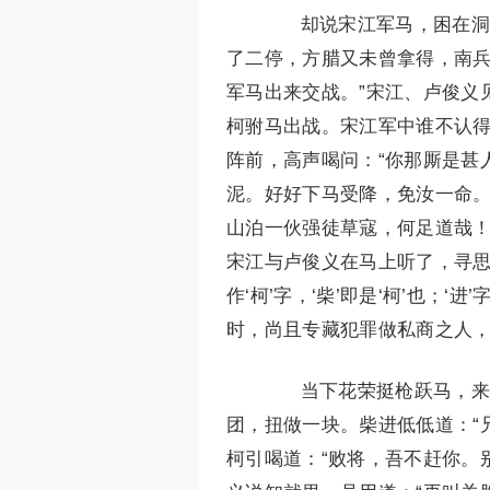
却说宋江军马，困在洞口
了二停，方腊又未曾拿得，南兵
军马出来交战。”宋江、卢俊义
柯驸马出战。宋江军中谁不认
阵前，高声喝问：“你那厮是甚
泥。好好下马受降，免汝一命。
山泊一伙强徒草寇，何足道哉！
宋江与卢俊义在马上听了，寻思
作‘柯’字，‘柴’即是‘柯’也；‘
时，尚且专藏犯罪做私商之人，
当下花荣挺枪跃马，来战
团，扭做一块。柴进低低道：“
柯引喝道：“败将，吾不赶你。