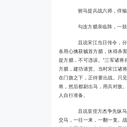
驸马提兵战六师，佯输
勾连方腊亲临阵，一鼓
且说宋江当日传令，分付
各用心擒获贼首方腊，休得杀
捉方腊，不可违误。”三军诸将
方腊，建功请赏。当时宋江诸
在门旗之下，正待要出战。只见
将，然后都尉出马，用兵对敌。
人自行准备。
且说皇侄方杰争先纵马搦
交马，一往一来，一翻一复。