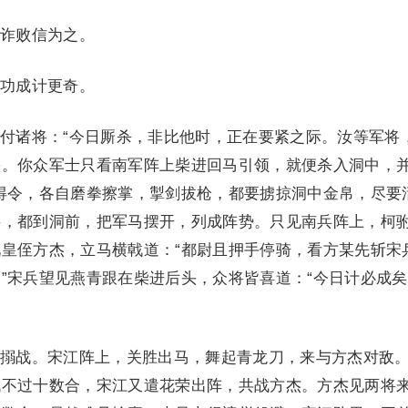
诈败信为之。
功成计更奇。
诸将：“今日厮杀，非比他时，正在要紧之际。汝等军将
害。你众军士只看南军阵上柴进回马引领，就便杀入洞中，
得令，各自磨拳擦掌，掣剑拔枪，都要掳掠洞中金帛，尽要
将，都到洞前，把军马摆开，列成阵势。只见南兵阵上，柯
皇侄方杰，立马横戟道：“都尉且押手停骑，看方某先斩宋
”宋兵望见燕青跟在柴进后头，众将皆喜道：“今日计必成矣
战。宋江阵上，关胜出马，舞起青龙刀，来与方杰对敌
战不过十数合，宋江又遣花荣出阵，共战方杰。方杰见两将