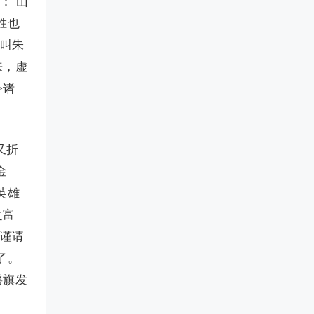
：“山
胜也
再叫朱
来，虚
令诸
又折
金
英雄
之富
日谨请
了。
摇旗发