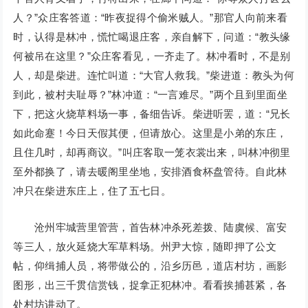
人？”众庄客答道：“昨夜捉得个偷米贼人。”那官人向前来看
时，认得是林冲，慌忙喝退庄客，亲自解下，问道：“教头缘
何被吊在这里？”众庄客看见，一齐走了。林冲看时，不是别
人，却是柴进。连忙叫道：“大官人救我。”柴进道：教头为何
到此，被村夫耻辱？”林冲道：“一言难尽。”两个且到里面坐
下，把这火烧草料场一事，备细告诉。柴进听罢，道：“兄长
如此命蹇！今日天假其便，但请放心。这里是小弟的东庄，
且住几时，却再商议。”叫庄客取一笼衣裳出来，叫林冲彻里
至外都换了，请去暖阁里坐地，安排酒食杯盘管待。自此林
冲只在柴进东庄上，住了五七日。
沧州牢城营里管营，首告林冲杀死差拨、陆虞候、富安
等三人，放火延烧大军草料场。州尹大惊，随即押了公文
帖，仰缉捕人员，将带做公的，沿乡历邑，道店村坊，画影
图形，出三千贯信赏钱，捉拿正犯林冲。看看挨捕甚紧，各
处村坊讲动了。