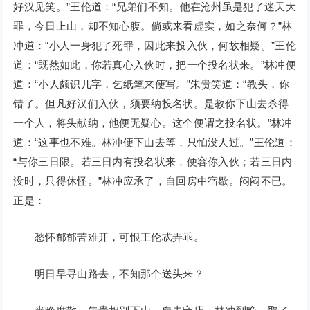
好汉见笑。”王伦道：“兄弟们不知。他在沧州虽是犯了迷天大
罪，今日上山，却不知心腹。倘或来看虚实，如之奈何？”林
冲道：“小人一身犯了死罪，因此来投入伙，何故相疑。”王伦
道：“既然如此，你若真心入伙时，把一个投名状来。”林冲便
道：“小人颇识几字，乞纸笔来便写。”朱贵笑道：“教头，你
错了。但凡好汉们入伙，须要纳投名状。是教你下山去杀得
一个人，将头献纳，他便无疑心。这个便谓之投名状。”林冲
道：“这事也不难。林冲便下山去等，只怕没人过。”王伦道：
“与你三日限。若三日内有投名状来，便容你入伙；若三日内
没时，只得休怪。”林冲应承了，自回房中宿歇。闷闷不已。
正是：
愁怀郁郁苦难开，可恨王伦忒弄乖。
明日早寻山路去，不知那个送头来？