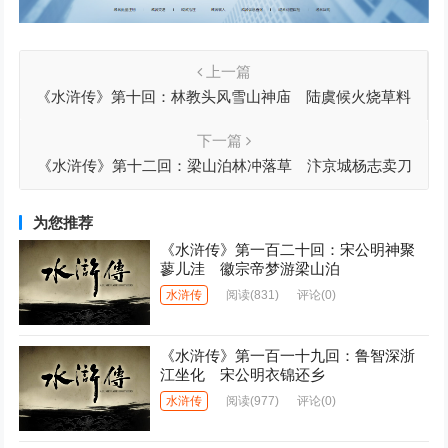
上一篇
《水浒传》第十回：林教头风雪山神庙 陆虞候火烧草料
场
下一篇
《水浒传》第十二回：梁山泊林冲落草 汴京城杨志卖刀
为您推荐
《水浒传》第一百二十回：宋公明神聚
蓼儿洼 徽宗帝梦游梁山泊
水浒传
阅读
(831)
评论(0)
《水浒传》第一百一十九回：鲁智深浙
江坐化 宋公明衣锦还乡
水浒传
阅读
(977)
评论(0)