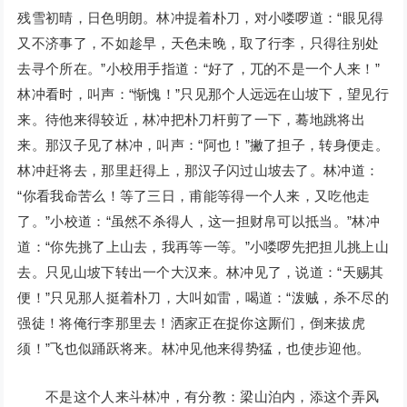
残雪初晴，日色明朗。林冲提着朴刀，对小喽啰道：“眼见得
又不济事了，不如趁早，天色未晚，取了行李，只得往别处
去寻个所在。”小校用手指道：“好了，兀的不是一个人来！”
林冲看时，叫声：“惭愧！”只见那个人远远在山坡下，望见行
来。待他来得较近，林冲把朴刀杆剪了一下，蓦地跳将出
来。那汉子见了林冲，叫声：“阿也！”撇了担子，转身便走。
林冲赶将去，那里赶得上，那汉子闪过山坡去了。林冲道：
“你看我命苦么！等了三日，甫能等得一个人来，又吃他走
了。”小校道：“虽然不杀得人，这一担财帛可以抵当。”林冲
道：“你先挑了上山去，我再等一等。”小喽啰先把担儿挑上山
去。只见山坡下转出一个大汉来。林冲见了，说道：“天赐其
便！”只见那人挺着朴刀，大叫如雷，喝道：“泼贼，杀不尽的
强徒！将俺行李那里去！洒家正在捉你这厮们，倒来拔虎
须！”飞也似踊跃将来。林冲见他来得势猛，也使步迎他。
不是这个人来斗林冲，有分教：梁山泊内，添这个弄风