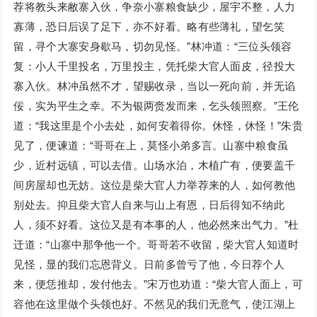
荐将教头来敝寨入伙，争奈小寨粮食缺少，屋宇不整，人力
寡薄，恐日后误了足下，亦不好看。略有些薄礼，望乞笑
留，寻个大寨安身歇马，切勿见怪。”林冲道：“三位头领容
复：小人千里投名，万里投主，凭托柴大官人面皮，径投大
寨入伙。林冲虽然不才，望赐收录，当以一死向前，并无谄
佞，实为平生之幸。不为银两赍发而来，乞头领照察。”王伦
道：“我这里是个小去处，如何安着得你。休怪，休怪！”朱贵
见了，便谏道：“哥哥在上，莫怪小弟多言。山寨中粮食虽
少，近村远镇，可以去借。山场水泊，木植广有，便要盖千
间房屋却也无妨。这位是柴大官人力举荐来的人，如何教他
别处去。抑且柴大官人自来与山上有恩，日后得知不纳此
人，须不好看。这位又是有本事的人，他必然来出气力。”杜
迁道：“山寨中那争他一个。哥哥若不收留，柴大官人知道时
见怪，显的我们忘恩背义。日前多曾亏了他，今日荐个人
来，便恁推却，发付他去。”宋万也劝道：“柴大官人面上，可
容他在这里做个头领也好。不然见的我们无意气，使江湖上