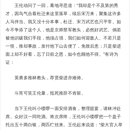
王伦动问了一回，蓦地寻思道：“我却是个不及第的秀
才，因鸟气合着杜迁来这里落草，续后宋万来，聚集这许多
人马伴当。我又没十分本事，杜迁、宋万武艺也只平常。如
今不争添了这个人，他是京师禁军教头，必然好武艺。倘若
被他识破我们手段，他须占强，我们如何迎敌人。不若只是
一怪，推却事故，发付他下山去便了，免致后患；只是柴进
面上却不好看，忘了日前之恩，如今也顾他不得。”有诗为
证：
英勇多推林教头，荐贤柴进亦难俦。
斗筲可笑王伦量，抵死推辞不肯留。
当下王伦叫小喽啰一面安排酒食，整理筵宴，请林冲赴
席。众好汉一同吃酒。将次席终，王伦叫小喽啰把一个盘子
托出五十两白银，两匹纻丝来。王伦起来说道：“柴大官人举