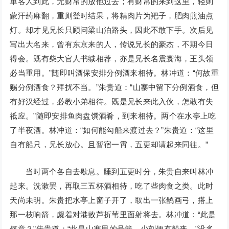
单客人到此，无财帛的放他过去；有财帛的来到这里，轻则
蒙汗药麻翻，重则登时结果，将精肉片为羓子，肥肉煎油点
灯。却才见兄长只顾问梁山泊路头，因此不敢下手。次后见
写出大名来，曾有东京来的人，传说兄长的豪杰，不期今日
得会。既有柴大官人书缄相荐，亦是兄长名震寰海，王头领
必当重用。”随即叫酒保安排分例酒来相待。林冲道：“何故重
赐分例酒食？拜扰不当。”朱贵道：“山寨中留下分例酒食，但
有好汉经过，必教小弟相待。既是兄长来此入伙，怎敢有失
祗应。”随即安排鱼肉盘馔酒肴，到来相待。两个在水亭上吃
了半夜酒。林冲道：“如何能勾船来渡过去？”朱贵道：“这里
自有船只，兄长放心。且暂宿一霄，五更却请起来同往。”
当时两个各自去歇息。睡到五更时分，朱贵自来叫林冲
起来。洗漱罢，再取三五杯酒相待，吃了些肉食之类。此时
天尚未明。朱贵把水亭上窗子开了，取出一张鹊画弓，搭上
那一枝响箭，觑着对港败芦折苇里面射将去。林冲道：“此是
何意？”朱贵道：“此是山寨里的号箭。少刻便有船来。”没多