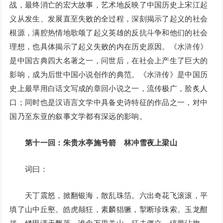
战，最终消亡的宏大故事，艺术地反映了中国历史上宋江起
义从发生、发展直至失败的全过程，深刻揭示了起义的社会
根源，满腔热情地歌颂了起义英雄的反抗斗争和他们的社会
理想，也具体揭示了起义失败的内在历史原因。《水浒传》
是中国古典四大名著之一，问世后，在社会上产生了巨大的
影响，成为后世中国小说创作的典范。《水浒传》是中国历
史上最早用白话文写成的章回小说之一，流传极广，脍炙人
口；同时也是汉语言文学中具备史诗特征的作品之一，对中
国乃至东亚的叙事文学都有深远的影响。
第十一回：朱贵水亭施号箭 林冲雪夜上梁山
词曰：
天丁震怒，掀翻银海，散乱珠箔。六出奇花飞滚滚，平
填了山中丘壑。皓虎颠狂，素麟猖獗，掣断珍珠索。玉龙酣