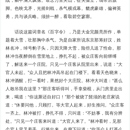
战，鳞甲满天飘落。谁念万里关山，征夫僵立，缟带沾旗
脚。色映戈矛，光摇剑戟，杀气横戎幕。貔虎豪雄，偏裨英
勇，共与谈兵略。须拚一醉，看取碧空寥廓。
话说这篇词章名《百字令》，乃是大金完颜亮所作，单
题着大雪，壮那胸中杀气。为是自家所说东京那筹好汉，姓
林名冲，绰号豹子头，只因天降大雪，险些儿送了性命。那
林冲当夜醉倒在雪里地上，挣扎不起，被众庄客向前绑缚
了，解送来一个庄院。只见一个庄客从院里出来，说道：“大
官人未起。”众人且把林冲高吊起在门楼下。看看天色晓来，
林冲酒醒，打一看时，果然好个大庄院。林冲大叫道：“甚么
人敢吊我在这里？”那庄客听得叫，手拿柴棍，从门房里走出
来，喝道：“你这厮还自好口！”那个被烧了髭须的老庄家说
道：“休要问他，只顾打。等大官人起来，好生推问。”众庄客
一齐上。林冲被打，挣扎不得，只叫道：“不妨事，我有分辨
处。”只见一个庄客来叫道：“大官人来了。”林冲看时，见那
个官人背叉着手，行将出来，在廊下问道：“你等众人打甚么