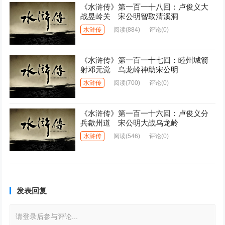
《水浒传》第一百一十八回：卢俊义大
战昱岭关 宋公明智取清溪洞
水浒传
阅读
(884)
评论(0)
《水浒传》第一百一十七回：睦州城箭
射邓元觉 乌龙岭神助宋公明
水浒传
阅读
(700)
评论(0)
《水浒传》第一百一十六回：卢俊义分
兵歙州道 宋公明大战乌龙岭
水浒传
阅读
(546)
评论(0)
发表回复
请登录后参与评论...