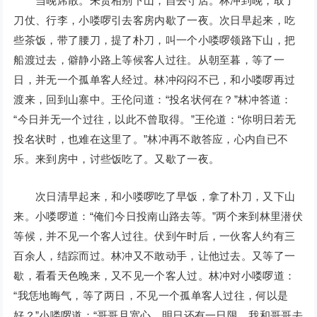
当晚席散。朱贵相别下山，自去守店。林冲到晚，取了
刀仗、行李，小喽啰引去客房内歇了一夜。次日早起来，吃
些茶饭，带了腰刀，提了朴刀，叫一个小喽啰领路下山，把
船渡过去，僻静小路上等候客人过往。从朝至暮，等了一
日，并无一个孤单客人经过。林冲闷闷不已，和小喽啰再过
渡来，回到山寨中。王伦问道：“投名状何在？”林冲答道：
“今日并无一个过往，以此不曾取得。”王伦道：“你明日若无
投名状时，也难在这里了。”林冲再不敢答应，心内自已不
乐。来到房中，讨些饭吃了。又歇了一夜。
次日清早起来，和小喽啰吃了早饭，拿了朴刀，又下山
来。小喽啰道：“俺们今日投南山路去等。”两个来到林里潜伏
等候，并不见一个客人过往。伏到午时后，一伙客人约有三
百余人，结踪而过。林冲又不敢动手，让他过去。又等了一
歇，看看天色晚来，又不见一个客人过。林冲对小喽啰道：
“我恁地晦气，等了两日，不见一个孤单客人过往，何以是
好？”小喽啰道：“哥哥且宽心。明日还有一日限，我和哥哥去