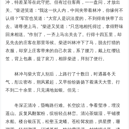
冲，特差某等在此守把。但有过往客商，一一盘问，才放出
关。”柴进笑道：“我这一伙人内，中间夹带着林冲，你缘何不
认得？”军官也笑道：“大官人是识法度的，不到得肯挟带了出
去。请尊便上马。”柴进又笑道：“只恁地相托得过，拿得野味
回来相送。”作别了，一齐上马出关去了。行得十四五里，却
见先去的庄客在那里等候。柴进叫林冲下了马，脱去打猎的
衣服，却穿上庄客带来的自己衣裳，系了腰刀，戴上红缨毡
笠，背上包裹，提了衮刀，相辞柴进，拜别了便行。
林冲与柴大官人别后，上路行了十数日，时遇暮冬天
气，彤云密布，朔风紧起，又早纷纷扬扬下着满天大雪。行
不到二十余里，只见满地如银。但见：
冬深正清冷，昏晦路行难。长空皎洁，争看莹净，埋没
遥山。反复风翻絮粉，缤纷轻点林峦。清沁茶烟湿，平铺濮
水船。楼台银压瓦，松壑玉龙蟠。苍松髯发皓，拱星攒，珊