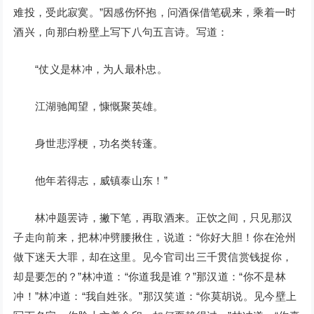
难投，受此寂寞。”因感伤怀抱，问酒保借笔砚来，乘着一时
酒兴，向那白粉壁上写下八句五言诗。写道：
“仗义是林冲，为人最朴忠。
江湖驰闻望，慷慨聚英雄。
身世悲浮梗，功名类转蓬。
他年若得志，威镇泰山东！”
林冲题罢诗，撇下笔，再取酒来。正饮之间，只见那汉
子走向前来，把林冲劈腰揪住，说道：“你好大胆！你在沧州
做下迷天大罪，却在这里。见今官司出三千贯信赏钱捉你，
却是要怎的？”林冲道：“你道我是谁？”那汉道：“你不是林
冲！”林冲道：“我自姓张。”那汉笑道：“你莫胡说。见今壁上