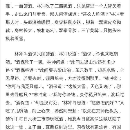
碗，一面筛酒。林冲吃了三四碗酒，只见店里一个人背叉着
手，走出来门前看雪。那人问酒保道：“甚么人吃酒？”林冲看
那人时，头戴深檐暖帽，身穿貂鼠皮袄，脚着一双獐皮窄靿
靴，身材长大，貌相魁宏，双拳骨脸，三丫黄髯，只把头来
摸着看雪。
林冲叫酒保只顾筛酒。林冲说道：“酒保，你也来吃碗
酒。”酒保吃了一碗。林冲问道：“此间去梁山泊还有多少
路？”酒保答道：“此间要去梁山泊，虽只数里，却是水路，全
无旱路。若要去时，须用船去，方才渡得到那里。”林冲道：
“你可与我觅只船儿。”酒保道：“这般大雪，天色又晚了，那
里去寻船只？”林冲道：“我与你些钱，央你觅只船来，渡我过
去。”酒保道：“却是没讨处。”林冲寻思道：“这般怎的好？”又
吃了几碗酒，闷上心来，蓦然间想起：“以先在京师做教头，
禁军中每日六街三市游玩吃酒，谁想今日被高俅这贼坑陷了
我这一场，文了面，直断送到这里。闪得我有家难奔，有国