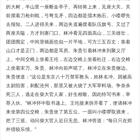
的大树，半山里一座断金亭子。再转将上来，见座大关。关
前摆着刀枪剑戟，弓弩戈矛，四边都是擂木炮石。小喽啰先
去报知。二人进得关来，两边夹道遍摆着队伍旗号。又过了
两座关隘，方才到寨门口。林冲看见四面高山，三关雄壮，
团团围定，中间里镜面也似一片平地，可方三五百丈；靠着
山口才是正门，两边都是耳房。朱贵引着林冲来到聚义厅
上。中间交椅上坐着王伦，左边交椅上坐着杜迁，右边交椅
上坐着宋万。朱贵、林冲向前声喏了。林冲立在朱贵侧边。
朱贵便道：“这位是东京八十万禁军教头，姓林名冲。因被高
太尉陷害，刺配沧州，那里又被火烧了大军草料场。争奈杀
死三人，逃走在柴大官人家，好生相敬。因此特写书来，举
荐入伙。”林冲怀中取书递上。王伦接来拆开看了，便请林冲
来坐第四位交椅，朱贵坐了第五位。一面叫小喽啰取酒来，
把了三巡。动问柴大官人近日无恙。林冲答道：“每日只在郊
外猎较乐情。”