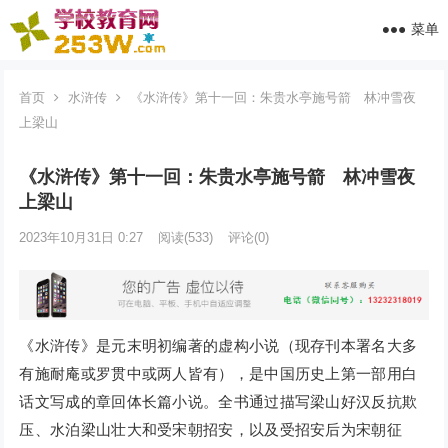
菜单
首页
水浒传
《水浒传》第十一回：朱贵水亭施号箭 林冲雪夜
上梁山
《水浒传》第十一回：朱贵水亭施号箭 林冲雪夜
上梁山
2023年10月31日 0:27
阅读
(533)
评论(0)
《水浒传》是元末明初编著的虚构小说（现存刊本署名大多
有施耐庵或罗贯中或两人皆有），是中国历史上第一部用白
话文写成的章回体长篇小说。全书通过描写梁山好汉反抗欺
压、水泊梁山壮大和受宋朝招安，以及受招安后为宋朝征