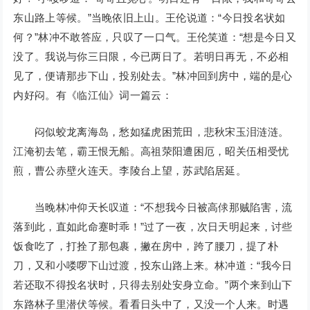
东山路上等候。”当晚依旧上山。王伦说道：“今日投名状如
何？”林冲不敢答应，只叹了一口气。王伦笑道：“想是今日又
没了。我说与你三日限，今已两日了。若明日再无，不必相
见了，便请那步下山，投别处去。”林冲回到房中，端的是心
内好闷。有《临江仙》词一篇云：
闷似蛟龙离海岛，愁如猛虎困荒田，悲秋宋玉泪涟涟。
江淹初去笔，霸王恨无船。高祖荥阳遭困厄，昭关伍相受忧
煎，曹公赤壁火连天。李陵台上望，苏武陷居延。
当晚林冲仰天长叹道：“不想我今日被高俅那贼陷害，流
落到此，直如此命蹇时乖！”过了一夜，次日天明起来，讨些
饭食吃了，打拴了那包裹，撇在房中，跨了腰刀，提了朴
刀，又和小喽啰下山过渡，投东山路上来。林冲道：“我今日
若还取不得投名状时，只得去别处安身立命。”两个来到山下
东路林子里潜伏等候。看看日头中了，又没一个人来。时遇