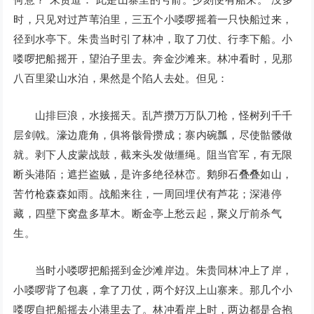
时，只见对过芦苇泊里，三五个小喽啰摇着一只快船过来，
径到水亭下。朱贵当时引了林冲，取了刀仗、行李下船。小
喽啰把船摇开，望泊子里去。奔金沙滩来。林冲看时，见那
八百里梁山水泊，果然是个陷人去处。但见：
山排巨浪，水接摇天。乱芦攒万万队刀枪，怪树列千千
层剑戟。濠边鹿角，俱将骸骨攒成；寨内碗瓢，尽使骷髅做
就。剥下人皮蒙战鼓，截来头发做缰绳。阻当官军，有无限
断头港陌；遮拦盗贼，是许多绝径林峦。鹅卵石叠叠如山，
苦竹枪森森如雨。战船来往，一周回埋伏有芦花；深港停
藏，四壁下窝盘多草木。断金亭上愁云起，聚义厅前杀气
生。
当时小喽啰把船摇到金沙滩岸边。朱贵同林冲上了岸，
小喽啰背了包裹，拿了刀仗，两个好汉上山寨来。那几个小
喽啰自把船摇去小港里去了。林冲看岸上时，两边都是合抱