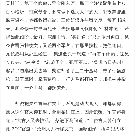
天杜迁，第三个唤做云里金刚宋万。那三个好汉聚集着七八
百小喽啰，打家劫舍，多有做下迷天大罪的人，都投奔那里
躲灾避难，他都收留在彼。三位好汉亦与我交厚，常寄书缄
来。我今修一封书与兄长，去投那里入伙如何？”林冲道：“若
得如此顾盼，最好。深谢主盟。”柴进道：“只是沧州道口，见
今官司张挂榜文，又差两个军官，在那里搜检，把住道口。
兄长必用从那里经过。”柴进低头一想道：“再有个计策，送兄
长过去。”林冲道：“若蒙周全，死而不忘。”柴进当日先叫庄
客背了包裹出关去等。柴进却备了三二十匹马，带了弓箭旗
枪，驾了鹰雕，牵着猎狗，一行人马都打扮了，却把林冲杂
在里面，一齐上马，都投关外。
却说把关军官坐在关上，看见是柴大官人，却都认得。
原来这军官未袭职时，曾到柴进庄上，因此识熟。军官起身
道：“大官人又去快活。”柴进下马问道：“二位官人缘何在
此？”军官道：“沧州大尹行移文书，画影图形，捉拿犯人林