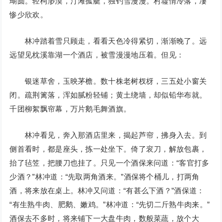
瑚圆。轻柯渺漠，汀滩孤艇，独钓雪漫漫。村墟情冷落，凄
惨少欣欢。
林冲踏着雪只顾走，看看天色冷得紧切，渐渐晚了。远
远望见枕溪靠湖一个酒店，被雪漫漫地压着。但见：
银迷草舍，玉映茅檐。数十株老树杈枒，三五处小窗关
闭。疏荆篱落，浑如腻粉轻铺；黄土绕墙，却似铅华布就。
千团柳絮飘帘幕，万片鹅毛舞酒旗。
林冲看见，奔入那酒店里来，揭起芦帘，拂身入去。到
侧首看时，都是座头，拣一处坐下。倚了衮刀，解放包裹，
抬了毡笠，把腰刀也挂了。只见一个酒保来问道：“客官打多
少酒？”林冲道：“先取两角酒来。”酒保将个桶儿，打两角
酒，将来放在桌上。林冲又问道：“有甚么下酒？”酒保道：
“有生熟牛肉、肥鹅、嫩鸡。”林冲道：“先切二斤熟牛肉来。”
酒保去不多时，将来铺下一大盘牛肉，数般菜蔬，放个大