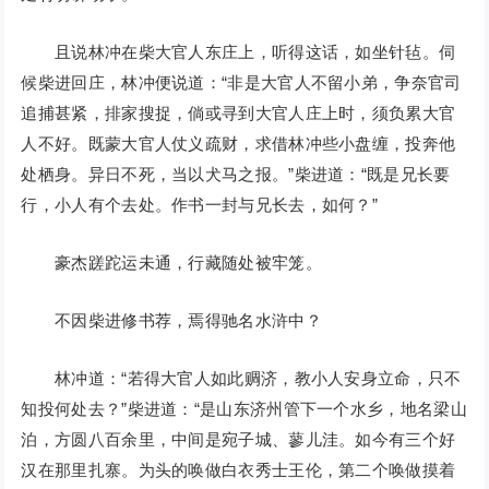
且说林冲在柴大官人东庄上，听得这话，如坐针毡。伺
候柴进回庄，林冲便说道：“非是大官人不留小弟，争奈官司
追捕甚紧，排家搜捉，倘或寻到大官人庄上时，须负累大官
人不好。既蒙大官人仗义疏财，求借林冲些小盘缠，投奔他
处栖身。异日不死，当以犬马之报。”柴进道：“既是兄长要
行，小人有个去处。作书一封与兄长去，如何？”
豪杰蹉跎运未通，行藏随处被牢笼。
不因柴进修书荐，焉得驰名水浒中？
林冲道：“若得大官人如此赒济，教小人安身立命，只不
知投何处去？”柴进道：“是山东济州管下一个水乡，地名梁山
泊，方圆八百余里，中间是宛子城、蓼儿洼。如今有三个好
汉在那里扎寨。为头的唤做白衣秀士王伦，第二个唤做摸着