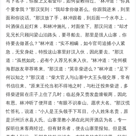
写下名字，你脸上文着金印，如何耍赖得过。”林冲道：“你真
个要拿我？”那汉笑到：“我却拿你做甚么。你跟我进来，到里
面和你说话。”那汉放了手，林冲跟着，到后面一个水亭上，
叫酒保点起灯来，和林冲施礼，对面坐下。那汉问道：“却才
见兄长只顾问梁山泊路头，要寻船去。那里是强人山寨，你
待要去做甚么？”林冲道：“实不相瞒，如今官司追捕小人紧
急，无安身处，特投这山寨里好汉入伙，因此要去。”那汉
道：“虽然如此，必有个人荐兄长来入伙。”林冲道：“沧州横
海郡故友举荐将来。”那汉道：“莫非柴进么？”林冲道：“足下
何以知之？”那汉道：“柴大官人与山寨中大王头领交厚，常有
书信往来。”原来王伦当初不得地之时，与杜迁投奔柴进，多
得柴进留在庄子上住了几时；临起身又赍发盘缠银两，因此
有恩。林冲听了便拜道：“有眼不识泰山。愿求大名。”那汉慌
忙答礼，说道：“小人是王头领手下耳目。小人姓朱名贵，原
是沂州沂水县人氏。山寨里教小弟在此间开酒店为名，专一
探听往来客商经过。但有财帛者，便去山寨里报知。但是孤