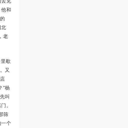
回去见
。他和
说的
回北
，老
子里歇
行。又
酒店
？”杨
人先叫
店门。
那筛
的一个