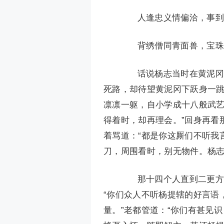
人逢忠义情偏洽，事到
背绣僧同青面兽，宝珠
话说杨志当时在黄泥冈上
死路，却待望黄泥冈下跃身一跳
凛凛一躯，自小学成十八般武
得着时，却再理会。”回身再看
着骂道：“都是你这厮们不听我
刀，周围看时，别无物件。杨
那十四个人直到二更方才
“你们众人不听杨提辖的好言语
量。”老都管道：“你们有甚见