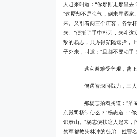
人赶来叫道：“你那厮走那里去
“这厮却不是晦气，倒来寻洒家
来。又引着两三个庄客，各拿杆
来。”便挺了手中朴刀，来斗这
敌的杨志，只办得架隔遮拦，
子外来，叫道：“且都不要动手
逃灾避难受辛艰，曹正
偶遇智深同戮力，三人
那杨志拍着胸道：“洒家
京殿司杨制使么？”杨志道：“
识泰山。”杨志便扶这人起来，
禁军都教头林冲的徒弟，姓曹名