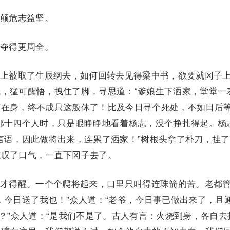
颠危志益坚。
夺得更周全。
被取了生辰纲去，如何回转去见得梁中书，欲要就冈子
，猛可醒悟，拽住了脚，寻思道：“爹娘生下洒家，堂堂一
艺在身，终不成只这般休了！比及今日寻个死处，不如日后
那十四个人时，只是眼睁睁地看着杨志，没个挣扎得起。杨
言语，因此做将出来，连累了洒家！”树根头拿了朴刀，挂
志叹了口气，一直下冈子去了。
得醒。一个个爬将起来，口里只叫得连珠箭的苦。老都
，今日送了我也！”众人道：“老爷，今日事已做出来了，且
识？”众人道：“是我们不是了。古人有言：火烧到身，各自去