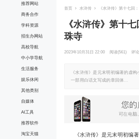
推荐网站
首页
水浒传
《水浒传》第十七回：
商务合作
《水浒传》第十七
学科资源
珠寺
招生办网站
高校导航
2023年10月31日 22:00
阅读
(561)
评论(
中小学导航
生活服务
《水浒传》是元末明初编著的虚构
娱乐休闲
一部用白话文写成的章回体…
其他类别
自媒体
AI工具
推荐软件
淘宝天猫
《水浒传》是元末明初编著