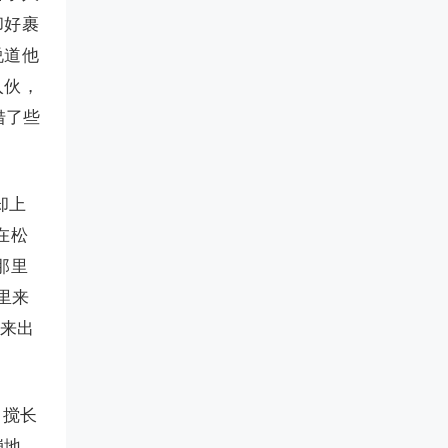
却好裹
说道他
入伙，
借了些
却上
在松
那里
里来
他来出
，搅长
崩地