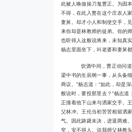
此被人唤做操刀鬼曹正。为因
不得，在此入赘在这个庄农人家
妻舅。却才小人和制使交手，见
来你却是林教师的徒弟。你的师
也听得人这般说将来，未知真实
杨志里面坐下，叫老婆和妻舅
饮酒中间，曹正动问道：
梁中书的生辰纲一事，从头备细
商议。”杨志道：“如此，却是
般说时，要投那里去？”杨志道
正撞着他下山来与洒家交手。
父林冲。王伦当初苦苦相留洒
气。因此踌躇未决，进退两难。
窄，安不得人。说我师父林教