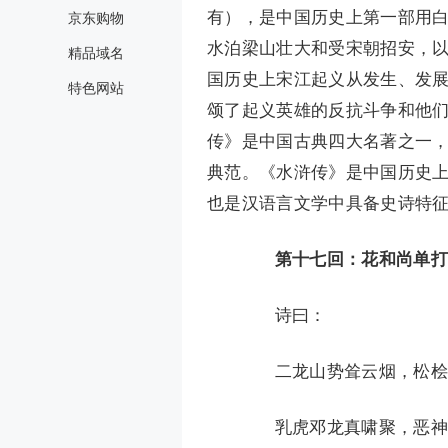
有），是中国历史上第一部用
京东购物
水泊梁山壮大和受宋朝招安，
精品域名
国历史上宋江起义从发生、发
特色网站
颂了起义英雄的反抗斗争和他
传》是中国古典四大名著之一
典范。《水浒传》是中国历史
也是汉语言文学中具备史诗特
第十七回：花和尚单打
诗曰：
二龙山势耸云烟，松桧
乳虎邓龙真啸聚，恶神