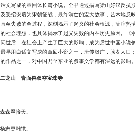
白话文写成的章回体长篇小说。全书通过描写梁山好汉反抗
以及受招安后为宋朝征战，最终消亡的宏大故事，艺术地反
展直至失败的全过程，深刻揭示了起义的社会根源，满腔热
们的社会理想，也具体揭示了起义失败的内在历史原因。《
，问世后，在社会上产生了巨大的影响，成为后世中国小说
上最早用白话文写成的章回小说之一，流传极广，脍炙人口
征的作品之一，对中国乃至东亚的叙事文学都有深远的影响
二龙山 青面兽双夺宝珠寺
森森翠接天。
杨志更雕镌。