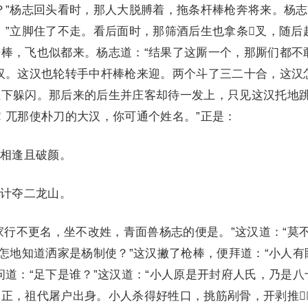
？”杨志回头看时，那人大脱膊着，拖条杆棒枪奔将来。杨
。”立脚住了不走。看后面时，那筛酒后生也拿条叉，随后
棒，飞也似都来。杨志道：“结果了这厮一个，那厮们都不
汉。这汉也轮转手中杆棒枪来迎。两个斗了三二十合，这汉
上下躲闪。那后来的后生并庄客却待一发上，只见这汉托地
！兀那使朴刀的大汉，你可通个姓名。”正是：
相逢且破颜。
计夺二龙山。
行不更名，坐不改姓，青面兽杨志的便是。”这汉道：“莫
你怎地知道洒家是杨制使？”这汉撇了枪棒，便拜道：“小人有
问道：“足下是谁？”这汉道：“小人原是开封府人氏，乃是八
正，祖代屠户出身。小人杀得好牲口，挑筋剐骨，开剥推