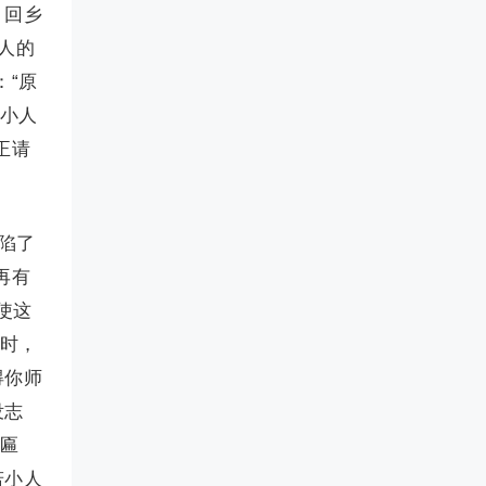
，回乡
人的
：“原
“小人
正请
陷了
再有
使这
过时，
得你师
没志
地匾
若小人