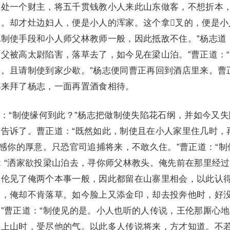
本处一个财主，将五千贯钱教小人来此山东做客，不想折本
。却才灶边妇人，便是小人的浑家。这个拿叉的，便是小
制使手段和小人师父林教师一般，因此抵敌不住。”杨志道
父被高太尉陷害，落草去了，如今见在梁山泊。”曹正道：
。且请制使到家少歇。”杨志便同曹正再回到酒店里来。曹
都来拜了杨志，一面再置酒食相待。
“制使缘何到此？”杨志把做制使失陷花石纲，并如今又失
告诉了。曹正道：“既然如此，制使且在小人家里住几时，
深感你的厚意。只恐官司追捕将来，不敢久住。”曹正道：“制
：“洒家欲投梁山泊去，寻你师父林教头。俺先前在那里经
王伦见了俺两个本事一般，因此都留在山寨里相会，以此认
家，俺却不肯落草。如今脸上又添金印，却去投奔他时，好
”曹正道：“制使见的是。小人也听的人传说，王伦那厮心
头上山时，受尽他的气。以此多人传说将来，方才知道。不