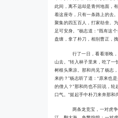
此间，离不远却是青州地面，
着这座寺，只有一条路上的去
聚集的四五百人，打家劫舍。
足可安身。”杨志道：“既有这
盘缠，拿了朴刀，相别曹正，
行了一日，看看渐晚，却
山去。”转入林子里来，吃了一
树根头乘凉。那和尚见了杨志，
来的？”杨志听了道：“原来也
的僧人？”那和尚也不回说，轮
口气。”挺起手中朴刀来奔那和
两条龙竞宝，一对虎争餐
江，翻大海，鱼鳖惊惶；一对