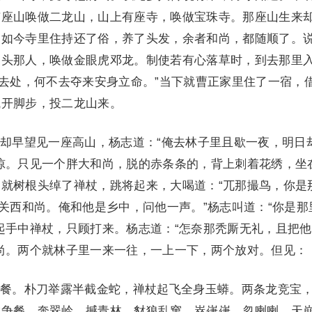
有座山唤做二龙山，山上有座寺，唤做宝珠寺。那座山生来
。如今寺里住持还了俗，养了头发，余者和尚，都随顺了。
为头那人，唤做金眼虎邓龙。制使若有心落草时，到去那里
个去处，何不去夺来安身立命。”当下就曹正家里住了一宿，
拽开脚步，投二龙山来。
早望见一座高山，杨志道：“俺去林子里且歇一夜，明日
惊。只见一个胖大和尚，脱的赤条条的，背上刺着花绣，坐
就树根头绰了禅杖，跳将起来，大喝道：“兀那撮鸟，你是
是关西和尚。俺和他是乡中，问他一声。”杨志叫道：“你是那
起手中禅杖，只顾打来。杨志道：“怎奈那秃厮无礼，且把
尚。两个就林子里一来一往，一上一下，两个放对。但见：
。朴刀举露半截金蛇，禅杖起飞全身玉蟒。两条龙竞宝
虎争餐，奔翠岭，撼青林，豺狼乱窜。崒嵂嵂，忽喇喇，天