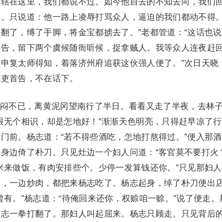
提辖在这里，我们都说不过。如今他自去的不知去向，我们
上。只说道：他一路上凌辱打骂众人，逼迫的我们都动不得
翻了，缚了手脚，将金宝都掳去了。”老都管道：“这话也
首告，留下两个虞候随衙听候，捉拿贼人。我等众人连夜赶
申复太师得知，着落济州府追获这伙强人便了。”次日天晓
官吏首告，不在话下。
不已，离黄泥冈望南行了半日。看看又走了半夜，去林
眼无个相识，却是怎地好！”渐渐天色明亮，只得赶早凉了
门前。杨志道：“若不得些酒吃，怎地打熬得过。”便入那
身边倚了朴刀。只见灶边一个妇人问道：“客官莫不要打火
米来做饭，有肉安排些个。少停一发算钱还你。”只见那妇
饭，一边炒肉，都把来杨志吃了。杨志起身，绰了朴刀便出
曾有。”杨志道：“待俺回来还你，权赊咱一赊。”说了便走。
杨志一拳打翻了。那妇人叫起屈来。杨志只顾走。只见背后