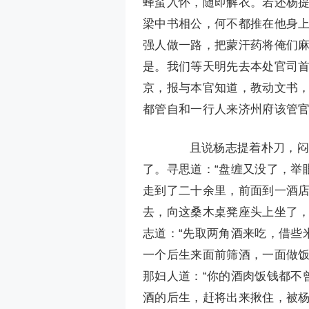
蜂虿入怀，随即解衣。若还杨
梁中书相公，何不都推在他身
强人做一路，把蒙汗药将俺们麻
是。我们等天明先去本处官司
京，报与本官知道，教动文书，
都管自和一行人来济州府该管
且说杨志提着朴刀，闷闷
了。寻思道：“盘缠又没了，举
走到了二十余里，前面到一酒店
去，向这桑木桌凳座头上坐了，
志道：“先取两角酒来吃，借些
一个后生来面前筛酒，一面做
那妇人道：“你的酒肉饭钱都不
酒的后生，赶将出来揪住，被