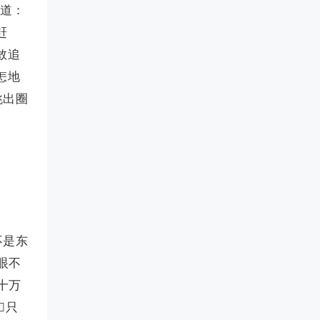
志道：
赶
敢追
怎地
跳出圈
不是东
眼不
十万
，只