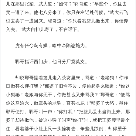
儿在那里张望。武大道：“如何？”郓哥道：“早些个，你且去
卖一遭了来。他七八分来了，你只在左近处伺候。”武大云飞
也去卖了一遭回来。郓哥道：“你只看我篮儿撇出来，你便奔
入去。”武大自担儿寄了，不在话下。
虎有伥兮鸟有媒，暗中牵陷恣施为。
郓哥指讦西门庆，他日分尸竟莫支。
却说郓哥提着篮儿走入茶坊里来，骂道：“老猪狗！你昨
日做甚么便打我？”那婆子旧性不改，便跳起身来喝道：“你这
小猢狲！老娘与你无干，你做甚么又来骂我？”郓哥道：“便骂
你这马泊六，做牵头的老狗，直甚么屁！”那婆子大怒，揪住
郓哥便打。郓哥叫一声：“你打我！”把篮儿丢出当街上来。那
婆子却待揪他，被这小猴子叫声“你打”时，就把王婆腰里带个
住，看着婆子小肚上只一头撞将去，争些儿跌倒，却得壁子