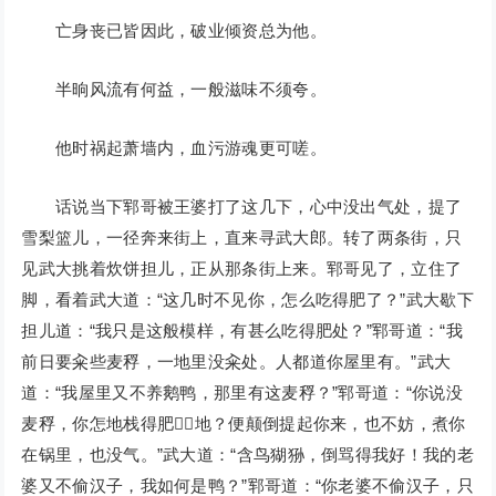
亡身丧已皆因此，破业倾资总为他。
半晌风流有何益，一般滋味不须夸。
他时祸起萧墙内，血污游魂更可嗟。
话说当下郓哥被王婆打了这几下，心中没出气处，提了
雪梨篮儿，一径奔来街上，直来寻武大郎。转了两条街，只
见武大挑着炊饼担儿，正从那条街上来。郓哥见了，立住了
脚，看着武大道：“这几时不见你，怎么吃得肥了？”武大歇下
担儿道：“我只是这般模样，有甚么吃得肥处？”郓哥道：“我
前日要籴些麦稃，一地里没籴处。人都道你屋里有。”武大
道：“我屋里又不养鹅鸭，那里有这麦稃？”郓哥道：“你说没
麦稃，你怎地栈得肥地？便颠倒提起你来，也不妨，煮你
在锅里，也没气。”武大道：“含鸟猢狲，倒骂得我好！我的老
婆又不偷汉子，我如何是鸭？”郓哥道：“你老婆不偷汉子，只