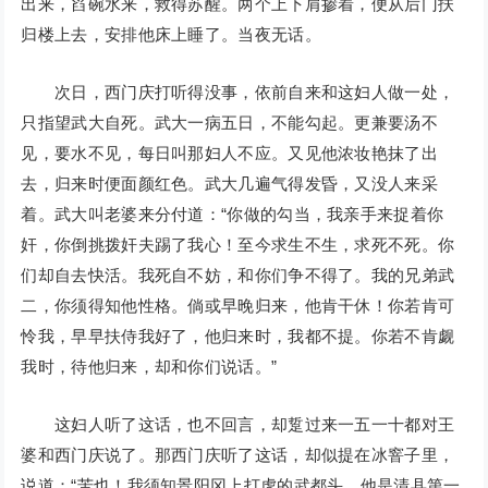
出来，舀碗水来，救得苏醒。两个上下肩掺着，便从后门扶
归楼上去，安排他床上睡了。当夜无话。
次日，西门庆打听得没事，依前自来和这妇人做一处，
只指望武大自死。武大一病五日，不能勾起。更兼要汤不
见，要水不见，每日叫那妇人不应。又见他浓妆艳抹了出
去，归来时便面颜红色。武大几遍气得发昏，又没人来采
着。武大叫老婆来分付道：“你做的勾当，我亲手来捉着你
奸，你倒挑拨奸夫踢了我心！至今求生不生，求死不死。你
们却自去快活。我死自不妨，和你们争不得了。我的兄弟武
二，你须得知他性格。倘或早晚归来，他肯干休！你若肯可
怜我，早早扶侍我好了，他归来时，我都不提。你若不肯觑
我时，待他归来，却和你们说话。”
这妇人听了这话，也不回言，却踅过来一五一十都对王
婆和西门庆说了。那西门庆听了这话，却似提在冰窨子里，
说道：“苦也！我须知景阳冈上打虎的武都头，他是清县第一