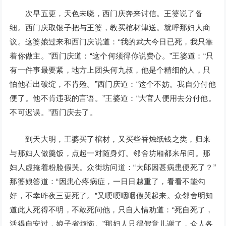
次早五更，天色未晓，西门庆奔来讨信。王婆说了备
细。西门庆取银子把与王婆，教买棺材津送。就呼那妇人商
议。这婆娘过来和西门庆说道：“我的武大今日已死，我只靠
着你做主。”西门庆道：“这个何须得你说费心。”王婆道：“只
有一件事最要紧，地方上团头何九叔，他是个精细的人，只
怕他看出破绽，不肯殓。”西门庆道：“这个不妨。我自分付他
便了。他不肯违我的言语。”王婆道：“大官人便用去分付他。
不可迟误。”西门庆去了。
到天大明，王婆买了棺材，又买些香烛纸钱之类，归来
与那妇人做羹饭，点起一对随身灯。邻舍坊厢都来吊问。那
妇人虚掩着粉脸假哭。众街坊问道：“大郎因甚病患便死了？”
那婆娘答道：“因患心疼病症，一日日越重了，看看不能勾
好，不幸昨夜三更死了。”又哽哽咽咽假哭起来。众邻舍明知
道此人死得不明，不敢死问他，只自人情劝道：“死自死了，
活得自安过，娘子省烦恼。”那妇人只得假意儿谢了，众人各