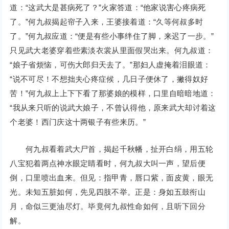
道：“这武大是甚病死了？”火家答道：“他家说害心疼病死
了。”何九叔揭起帘子入来，王婆接着道：“久等何叔多时
了。”何九叔应道：“便是有些小事绊住了脚，来迟了一步。”
只见武大老婆穿着些素淡衣裳从里面假哭出来。何九叔道：
“娘子省烦恼，可伤大郎归天去了。”那妇人虚掩着泪眼道：
“说不可尽！不想拙夫心疼症候，几日子便休了，撇得奴好
苦！”何九叔上上下下看了那婆娘的模样，口里自暗暗地道：
“我从来只听的说武大娘子，不曾认得他，原来武大却讨着这
个老婆！西门庆这十两银子有些来历。”
何九叔看着武大尸首，揭起千秋幡，扯开白绢，用五轮
八宝犯着两点神水眼定睛看时，何九叔大叫一声，望后便
倒，口里喷出血来。但见：指甲青，唇口紫，面皮黄，眼无
光。未知五脏如何，先见四肢不举。正是：身如五鼓衔山
月，命似三更油尽灯。毕竟何九叔性命如何，且听下回分
解。