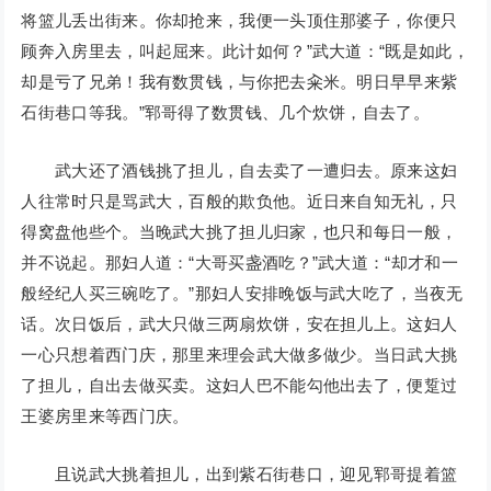
将篮儿丢出街来。你却抢来，我便一头顶住那婆子，你便只
顾奔入房里去，叫起屈来。此计如何？”武大道：“既是如此，
却是亏了兄弟！我有数贯钱，与你把去籴米。明日早早来紫
石街巷口等我。”郓哥得了数贯钱、几个炊饼，自去了。
武大还了酒钱挑了担儿，自去卖了一遭归去。原来这妇
人往常时只是骂武大，百般的欺负他。近日来自知无礼，只
得窝盘他些个。当晚武大挑了担儿归家，也只和每日一般，
并不说起。那妇人道：“大哥买盏酒吃？”武大道：“却才和一
般经纪人买三碗吃了。”那妇人安排晚饭与武大吃了，当夜无
话。次日饭后，武大只做三两扇炊饼，安在担儿上。这妇人
一心只想着西门庆，那里来理会武大做多做少。当日武大挑
了担儿，自出去做买卖。这妇人巴不能勾他出去了，便踅过
王婆房里来等西门庆。
且说武大挑着担儿，出到紫石街巷口，迎见郓哥提着篮