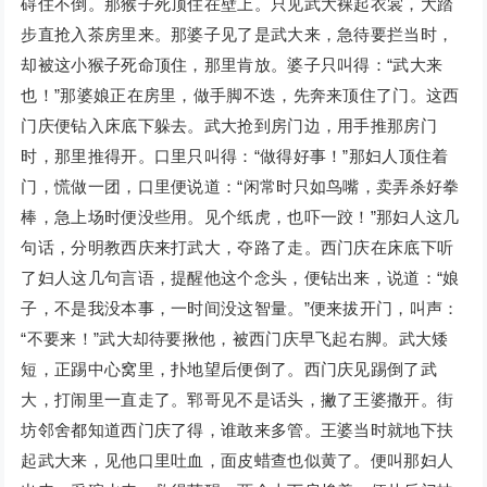
碍住不倒。那猴子死顶住在壁上。只见武大裸起衣裳，大踏
步直抢入茶房里来。那婆子见了是武大来，急待要拦当时，
却被这小猴子死命顶住，那里肯放。婆子只叫得：“武大来
也！”那婆娘正在房里，做手脚不迭，先奔来顶住了门。这西
门庆便钻入床底下躲去。武大抢到房门边，用手推那房门
时，那里推得开。口里只叫得：“做得好事！”那妇人顶住着
门，慌做一团，口里便说道：“闲常时只如鸟嘴，卖弄杀好拳
棒，急上场时便没些用。见个纸虎，也吓一跤！”那妇人这几
句话，分明教西庆来打武大，夺路了走。西门庆在床底下听
了妇人这几句言语，提醒他这个念头，便钻出来，说道：“娘
子，不是我没本事，一时间没这智量。”便来拔开门，叫声：
“不要来！”武大却待要揪他，被西门庆早飞起右脚。武大矮
短，正踢中心窝里，扑地望后便倒了。西门庆见踢倒了武
大，打闹里一直走了。郓哥见不是话头，撇了王婆撒开。街
坊邻舍都知道西门庆了得，谁敢来多管。王婆当时就地下扶
起武大来，见他口里吐血，面皮蜡查也似黄了。便叫那妇人