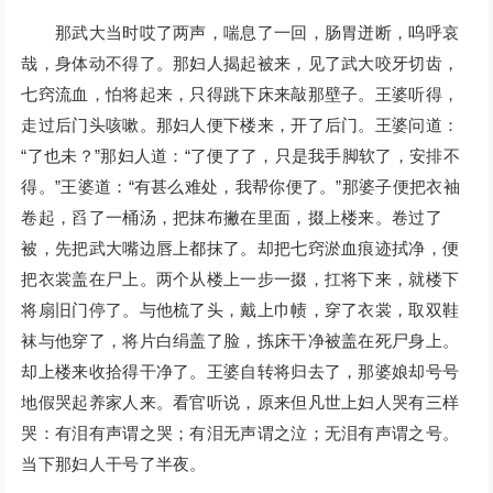
那武大当时哎了两声，喘息了一回，肠胃迸断，呜呼哀
哉，身体动不得了。那妇人揭起被来，见了武大咬牙切齿，
七窍流血，怕将起来，只得跳下床来敲那壁子。王婆听得，
走过后门头咳嗽。那妇人便下楼来，开了后门。王婆问道：
“了也未？”那妇人道：“了便了了，只是我手脚软了，安排不
得。”王婆道：“有甚么难处，我帮你便了。”那婆子便把衣袖
卷起，舀了一桶汤，把抹布撇在里面，掇上楼来。卷过了
被，先把武大嘴边唇上都抹了。却把七窍淤血痕迹拭净，便
把衣裳盖在尸上。两个从楼上一步一掇，扛将下来，就楼下
将扇旧门停了。与他梳了头，戴上巾帻，穿了衣裳，取双鞋
袜与他穿了，将片白绢盖了脸，拣床干净被盖在死尸身上。
却上楼来收拾得干净了。王婆自转将归去了，那婆娘却号号
地假哭起养家人来。看官听说，原来但凡世上妇人哭有三样
哭：有泪有声谓之哭；有泪无声谓之泣；无泪有声谓之号。
当下那妇人干号了半夜。