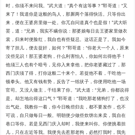
时，你须不来问我。”武大道：“真个有这等事？”郓哥道：“又
来了！我道你是这般的鸟人，那厮两个落得快活。只等你出
来，便在王婆房里做一处。你兀自问道真个也是假！”武大听
罢，道：“兄弟，我实不瞒你说：那婆娘每日去王婆家里做衣
裳，归来时便脸红，我自也有些疑忌。这话正是了。我如今
寄了担儿，便去捉奸，如何？”郓哥道：“你老大一个人，原来
没些见识！那王婆老狗，什么利害怕人，你如何出得他手！
他须三人也有个暗号，见你入来拿他，把你老婆藏过了，那
西门庆须了得，打你这般二十来个。若捉他不着，干吃他一
顿拳头。他又有钱有势，反告了一纸状子，你便用吃他一场
官司。又没人做主，干结果了你。”武大道：“兄弟，你都说得
是。却怎地出得这口气？”郓哥道：“我吃那老猪狗打了，也没
出气处。我教你一着，你今日晚些归去，都不要发作，也不
可说，自只做每日一般。明朝便少做些炊饼出来卖，我自在
巷口等你。若是见西门庆入却时，我便来叫你。你便挑着担
儿，只在左近等我。我便先去惹那老狗，必然打我时，我先