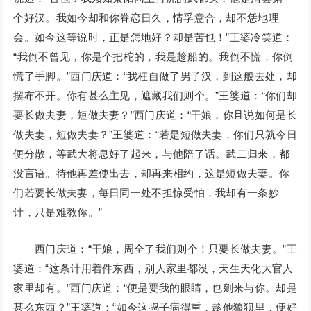
个好汉。我如今却和你眷恋日久，情孚意合，却不恁地理
会。如今这等说时，正是怎地好？却是苦也！”王婆冷笑道：
“我倒不曾见，你是个把柁的，我是趁船的。我倒不慌，你倒
慌了手脚。”西门庆道：“我枉自做了男子汉，到这般去处，却
摆布不开。你有甚么主见，遮藏我们则个。”王婆道：“你们却
要长做夫妻，短做夫妻？”西门庆道：“干娘，你且说如何是长
做夫妻，短做夫妻？”王婆道：“若是短做夫妻，你们只就今日
便分散，等武大将息好了起来，与他陪了话。武二归来，都
没言语。待他再差使出去，却再来相约，这是短做夫妻。你
们若要长做夫妻，每日同一处不担惊受怕，我却有一条妙
计，只是难教你。”
西门庆道：“干娘，周全了我们则个！只要长做夫妻。”王
婆道：“这条计用着件东西，别人家里都没，天生天化大官人
家里却有。”西门庆道：“便是要我的眼睛，也剜来与你。却是
甚么东西？”王婆道：“如今这捣子病得重，趁他狼狈里，便好