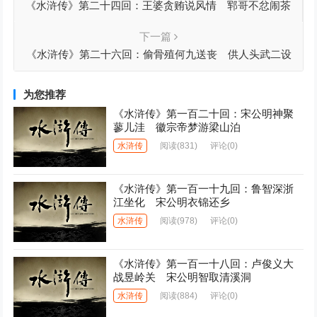
《水浒传》第二十四回：王婆贪贿说风情 郓哥不忿闹茶
肆
下一篇
《水浒传》第二十六回：偷骨殖何九送丧 供人头武二设
祭
为您推荐
《水浒传》第一百二十回：宋公明神聚
蓼儿洼 徽宗帝梦游梁山泊
水浒传
阅读
(831)
评论(0)
《水浒传》第一百一十九回：鲁智深浙
江坐化 宋公明衣锦还乡
水浒传
阅读
(978)
评论(0)
《水浒传》第一百一十八回：卢俊义大
战昱岭关 宋公明智取清溪洞
水浒传
阅读
(884)
评论(0)