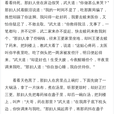
看看待死。那妇人坐在床边假哭，武大道：“你做甚么来哭？”
那妇人拭着眼泪说道：“我的一时间不是了，吃那厮局骗了，
推想却踢了你这脚。我问得一处好药，我要去赎来医你，又
怕你疑忌了，不敢去取。”武大道：“你救得我活，无事了，一
笔都勾，并不记怀，武二家来亦不提起。快去赎药来救我则
个。”那妇人拿了些铜钱，径来王婆家里坐地，却叫王婆去赎
了药来。把到楼上，教武大看了，说道：“这贴心疼药，太医
叫你半夜里吃。吃了倒头把一两床被发些汗，明日便起得
来。”武大道：“却是好也！生受大嫂，今夜醒睡些个，半夜里
调来我吃。”那妇人道：“你自放心睡，我自伏待你。”
看看天色黑了，那妇人在房里点上碗灯，下面先烧了一
大锅汤，拿了一片抹布，煮在汤里。听那更鼓时，却好正打
三更。那妇人先把毒药倾在盏子里，却舀一碗白汤，把到楼
上，叫声：“大哥，药在那里？”武大道：“在我席子底下枕头
边，你快调来与我吃。”那妇人揭起席子，将那药抖在盏子