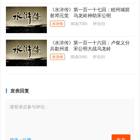
《水浒传》第一百一十七回：睦州城箭
射邓元觉 乌龙岭神助宋公明
水浒传
阅读
(700)
评论(0)
《水浒传》第一百一十六回：卢俊义分
兵歙州道 宋公明大战乌龙岭
水浒传
阅读
(546)
评论(0)
发表回复
请登录后参与评论...
发布