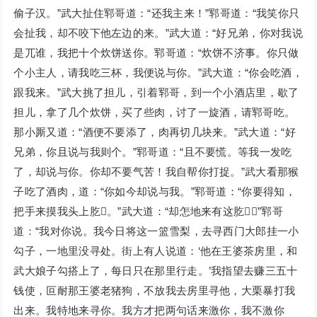
偷子汉。”武大扯住郓哥道：“还我主来！”郓哥道：“我笑你只
会扯我，却不咬下他左边的来。”武大道：“好兄弟，你对我说
是兀谁，我把十个炊饼送你。郓哥道：“炊饼不济事。你只做
个小主人，请我吃三杯，我便说与你。”武大道：“你会吃酒，
跟我来。”武大挑了担儿，引着郓哥，到一个小酒店里，歇了
担儿，拿了几个炊饼，买了些肉，讨了一旋酒，请郓哥吃。
那小厮又道：“酒便不要添了，肉再切几块来。”武大道：“好
兄弟，你且说与我则个。”郓哥道：“且不要慌。等我一发吃
了，却说与你。你却不要气苦！我自帮你打捉。”武大看那猴
子吃了酒肉，道：“你如今却说与我。”郓哥道：“你要得知，
把手来摸我头上肐。”武大道：“却怎地来有这肐？”郓哥
道：“我对你说。我今日将这一篮雪梨，去寻西门大郎挂一小
勾子，一地里没寻处。街上有人说道：‘他在王婆茶房里，和
武大娘子勾搭上了，每日只在那里行走。’我指望去赚三五十
钱使，叵耐那王婆老猪狗，不放我去房里寻他，大栗暴打我
出来。我特地来寻你。我方才把两句话来激你，我不激你