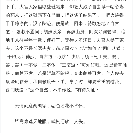
下手。大官人家里取些砒霜来，却教大娘子自去赎一帖心疼
的药来，把这砒霜下在里面，把这矮子结果了，一把火烧得
干干净净的，没了踪迹。便是武二回来，待敢怎地？自古
道：“嫂叔不通问；初嫁从亲，再嫁由身。阿叔如何管得。暗
地里来往半年一载，便好了。等待夫孝满日，大官人娶了家
去。这个不是长远夫妻，谐老同欢？此计如何？”西门庆道：
“干娘此计神妙。自古道：欲求生快活，须下死工夫。罢，
罢，罢！一不做，二不休！”王婆道：“可知好哩。这是斩草除
根，萌芽不发。若是斩草不除根，春来萌芽再发。官人便去
取些砒霜来，我自教娘子下手。事了时，却要重重的谢我。”
西门庆道：“这个自然，不消你说。”有诗为证：
云情雨意两绸缪，恋色迷花不肯休。
毕竟难逃天地眼，武松还砍二人头。