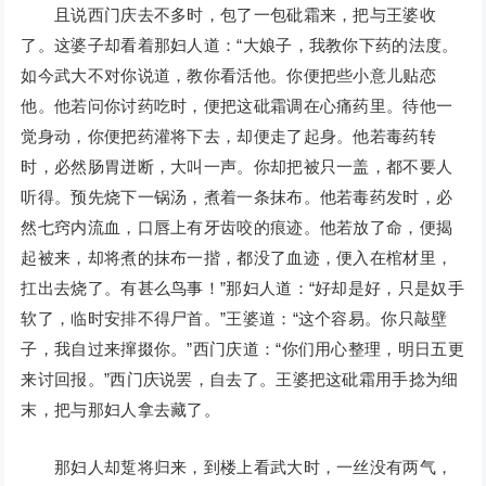
且说西门庆去不多时，包了一包砒霜来，把与王婆收
了。这婆子却看着那妇人道：“大娘子，我教你下药的法度。
如今武大不对你说道，教你看活他。你便把些小意儿贴恋
他。他若问你讨药吃时，便把这砒霜调在心痛药里。待他一
觉身动，你便把药灌将下去，却便走了起身。他若毒药转
时，必然肠胃迸断，大叫一声。你却把被只一盖，都不要人
听得。预先烧下一锅汤，煮着一条抹布。他若毒药发时，必
然七窍内流血，口唇上有牙齿咬的痕迹。他若放了命，便揭
起被来，却将煮的抹布一揩，都没了血迹，便入在棺材里，
扛出去烧了。有甚么鸟事！”那妇人道：“好却是好，只是奴手
软了，临时安排不得尸首。”王婆道：“这个容易。你只敲壁
子，我自过来撺掇你。”西门庆道：“你们用心整理，明日五更
来讨回报。”西门庆说罢，自去了。王婆把这砒霜用手捻为细
末，把与那妇人拿去藏了。
那妇人却踅将归来，到楼上看武大时，一丝没有两气，