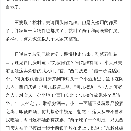
自散了。
王婆取了棺材，去请团头何九叔。但是入殓用的都买
了，并家里一应物件也都买了；就叫了两个和尚晚些伴灵。
多样时，何九叔先拨几个火家来整顿。
且说何九叔到巳牌时分，慢慢地走出来，到紫石街巷
口，迎见西门庆叫道：“九叔何往？”何九叔答道：“小人只去
前面殓这卖炊饼的武大郎尸首。”西门庆道：“借一步说话则
个。”何九叔跟着西门庆来到转角头一个小酒店里，坐下在阁
儿内。西门庆道：“何九叔请上坐。”何九叔道：“小人是何者
之人，对官人一处坐地！”西门庆道：“九叔何故见外？且请
坐。”二人坐定，叫取瓶好酒来。小二一面铺下菜蔬果品按酒
之类，即便筛酒。何九叔心中疑忌，想道：“这人从来不曾和
我吃酒，今日这杯酒必有跷蹊。”两个吃了一个时辰，只见西
门庆去袖子里摸出一锭十两银子放在桌上，说道：“九叔休嫌