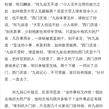
轻微，明日酬谢。”何九叔叉手道：“小人无半点用功效力之
处，如何敢受大官人见赐银两？若是大官人便有使令小人
处，也不敢受。”西门庆道：“九叔体要见外，请收过了却
说。”何九叔道：“大官人但说不妨，小人依听。”西门庆道：
“别无甚事，少刻他家也有些辛苦钱。只是如今殓武大的尸
首，凡百事周全，一床锦被遮盖则个。别不多言。”何九叔
道：“是这些小事，有甚利害，如何敢受银两。”西门庆道：
“九叔不受时，便是推却。”那何九叔自来惧怕西门庆是个刁
徒，把持官府的人，只得受了。两个又吃了几杯，西门庆呼
酒保来记了帐，明日来铺里支钱。两个下楼，一同出了店
门。西门庆道：“九叔记心，不可泄漏，改日别有报效。”分付
罢，一直去了。
何九叔心中疑忌，肚里寻思道：“这件事却又作怪！我自
去殓武大郎尸首，他却怎地与我许多银子？这件事必定有跷
蹊。”来到武大门前，只见那几个火家在门首伺候。何九叔问