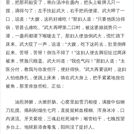
里，把那药贴安了，将白汤冲在盏内，把头上银牌儿只一
搅，调得匀了；左手扶起武大，右手把药便灌。武大呷了一
口，说道：“大嫂，这药好难吃！”那妇人道：“只要他医治得
病，管甚么难吃。”武大再呷第二口时，被这婆娘就势只一
灌，一盏药都灌下喉咙去了。那妇人便放倒武大，慌忙跳下
床来。武大哎了一声，说道：“大嫂，吃下这药去，肚里倒疼
起来。苦呀，苦呀！倒当不得了！”这妇人便去脚后扯过两床
被来，劈脸只顾盖。武大叫道：“我也气闷！”那妇人道：“太
医分付，教我与你发些汗，便好得快。”武大再要说时，这妇
人怕他挣扎，便跳上床来，骑在武大身上，把手紧紧地按住
被角，那里肯放些松。正似：
油煎肺腑，火燎肝肠。心窝里如雪刃相侵，满腹中似钢
刀乱搅。痛剐剐烟生七窍，直挺挺鲜血模糊。浑身冰冷，口
内涎流。牙关紧咬，三魂赴枉死城中；喉管枯干，七魄投望
乡台上。地狱新添食毒鬼，阳间没了捉奸人。