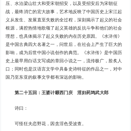
压、水泊梁山壮大和受宋朝招安，以及受招安后为宋朝征
战，最终消亡的宏大故事，艺术地反映了中国历史上宋江起
义从发生、发展直至失败的全过程，深刻揭示了起义的社会
根源，满腔热情地歌颂了起义英雄的反抗斗争和他们的社会
理想，也具体揭示了起义失败的内在历史原因。《水浒传》
是中国古典四大名著之一，问世后，在社会上产生了巨大的
影响，成为后世中国小说创作的典范。《水浒传》是中国历
史上最早用白话文写成的章回小说之一，流传极广，脍炙人
口；同时也是汉语言文学中具备史诗特征的作品之一，对中
国乃至东亚的叙事文学都有深远的影响。
第二十五回：王婆计啜西门庆 淫妇药鸩武大郎
诗曰：
可怪狂夫恋野花，因贪淫色受波查。