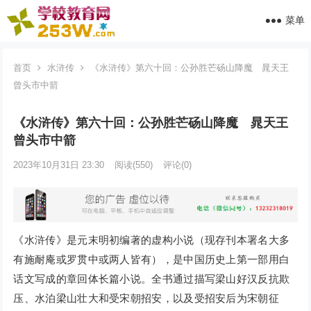
菜单
首页
水浒传
《水浒传》第六十回：公孙胜芒砀山降魔 晁天王
曾头市中箭
《水浒传》第六十回：公孙胜芒砀山降魔 晁天王
曾头市中箭
2023年10月31日 23:30
阅读
(550)
评论(0)
《水浒传》是元末明初编著的虚构小说（现存刊本署名大多
有施耐庵或罗贯中或两人皆有），是中国历史上第一部用白
话文写成的章回体长篇小说。全书通过描写梁山好汉反抗欺
压、水泊梁山壮大和受宋朝招安，以及受招安后为宋朝征