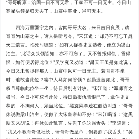
“哥哥听禀：治国一日不可无君，于家不可一日无主。今日山
寨晁头领是归天去了，山寨中事业，岂可无主。
四海万里疆宇之内，皆闻哥哥大名，来日吉日良辰，请
哥哥为山寨之主，诸人拱听号令。”宋江道：“却乃不可忘了晁
天王遗言。临死时嘱道：‘如有人捉得史文恭者，便立为梁山
泊主。’此话众头领皆知，亦不可忘了。又不曾报得仇，雪得
恨，如何便居得此位？”吴学究又劝道：“晁天王虽是如此说，
今日又未曾捉得那人，山寨中岂可一日无主。若哥哥不坐
时，谁敢当此位？寨中人马如何管领？然虽遗言如此，哥哥
权且尊临此位坐一坐，待日后别有计较。”宋江道：“军师言之
极当。今日小可权当此位，待日后报仇雪恨已了，拿住史文
恭的，不拘何人，须当此位。”黑旋风李逵在侧边叫道：“哥哥
休说做梁山泊主，便做了大宋皇帝却不好！”宋江喝道：“这黑
厮又来胡说！再休如此乱言，先割了你这厮舌头！”李逵道：
“我又不教哥哥做社长，请哥哥做皇帝，倒要割了我舌头！”吴