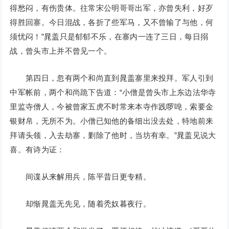
得愁闷，有伤贵体。往常宋公明哥哥出军，亦曾失利，好歹
得胜回寨。今日混战，各折了些军马，又不曾输了与他，何
须忧闷！”晁盖只是郁郁不乐，在寨内一连了三日，每日搦
战，曾头市上并不曾见一个。
第四日，忽有两个和尚直到晁盖寨里来投拜。军人引到
中军帐前，两个和尚跪下告道：“小僧是曾头市上东边法华寺
里监寺僧人，今被曾家五虎不时常来本寺作践啰唣，索要金
银财帛，无所不为。小僧已知他的备细出没去处，特地前来
拜请头领，入去劫寨，剿除了他时，当坊有幸。”晁盖见说大
喜。有诗为证：
间谍从来解用兵，陈平昔日更专精。
却惭晁盖无先见，随着秃奴暮夜行。