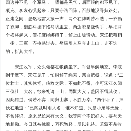
四边并不见一个军马，一望都是黑气，后面跟的都不见了。
项充、李衮心慌起来，只要夺路回阵，百般地没寻归路处。
正走之间，忽然地雷大振一声，两个在阵叫苦不迭，一齐搨
了双脚，翻筋斗攧下陷马坑里去。两边都是挠钩手，早把两
个搭将起来，便把麻绳绑缚了，解上山坡请功。宋江把鞭梢
一指，三军一齐掩杀过去。樊瑞引人马奔走上山，走不迭
的，折其大半。
宋江收军，众头领都在帐前坐下。军健早解项充、李衮
到于麾下。宋江见了，忙叫解了绳索，亲自把盏，说道：“二
位壮士，其实休怪。临敌之际，不如此不得。小可宋江久闻
三位壮士大名，欲来礼请上山，同聚大义，盖因不得其便，
因此错过。倘若不弃，同归山寨，不胜万幸。”两个听了，拜
伏在地道：“已闻及时雨大名，谁不知道。只是小弟等无缘，
不曾拜识。原来兄长果有大义，我等两个不识好人，要与天
地相拗。今日既被擒获，万死尚轻，反以礼待。若蒙不杀收