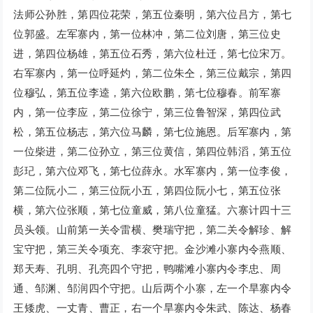
法师公孙胜，第四位花荣，第五位秦明，第六位吕方，第七
位郭盛。左军寨内，第一位林冲，第二位刘唐，第三位史
进，第四位杨雄，第五位石秀，第六位杜迁，第七位宋万。
右军寨内，第一位呼延灼，第二位朱仝，第三位戴宗，第四
位穆弘，第五位李逵，第六位欧鹏，第七位穆春。前军寨
内，第一位李应，第二位徐宁，第三位鲁智深，第四位武
松，第五位杨志，第六位马麟，第七位施恩。后军寨内，第
一位柴进，第二位孙立，第三位黄信，第四位韩滔，第五位
彭玘，第六位邓飞，第七位薛永。水军寨内，第一位李俊，
第二位阮小二，第三位阮小五，第四位阮小七，第五位张
横，第六位张顺，第七位童威，第八位童猛。六寨计四十三
员头领。山前第一关令雷横、樊瑞守把，第二关令解珍、解
宝守把，第三关令项充、李衮守把。金沙滩小寨内令燕顺、
郑天寿、孔明、孔亮四个守把，鸭嘴滩小寨内令李忠、周
通、邹渊、邹润四个守把。山后两个小寨，左一个旱寨内令
王矮虎、一丈青、曹正，右一个旱寨内令朱武、陈达、杨春