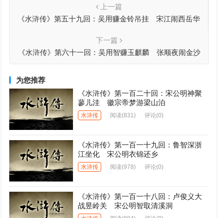
上一篇
《水浒传》第五十九回：吴用赚金铃吊挂 宋江闹西岳华
山
下一篇
《水浒传》第六十一回：吴用智赚玉麒麟 张顺夜闹金沙
渡
为您推荐
《水浒传》第一百二十回：宋公明神聚
蓼儿洼 徽宗帝梦游梁山泊
水浒传
阅读
(831)
评论(0)
《水浒传》第一百一十九回：鲁智深浙
江坐化 宋公明衣锦还乡
水浒传
阅读
(978)
评论(0)
《水浒传》第一百一十八回：卢俊义大
战昱岭关 宋公明智取清溪洞