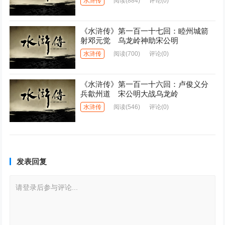
水浒传
阅读
(884)
评论(0)
《水浒传》第一百一十七回：睦州城箭
射邓元觉 乌龙岭神助宋公明
水浒传
阅读
(700)
评论(0)
《水浒传》第一百一十六回：卢俊义分
兵歙州道 宋公明大战乌龙岭
水浒传
阅读
(546)
评论(0)
发表回复
请登录后参与评论...