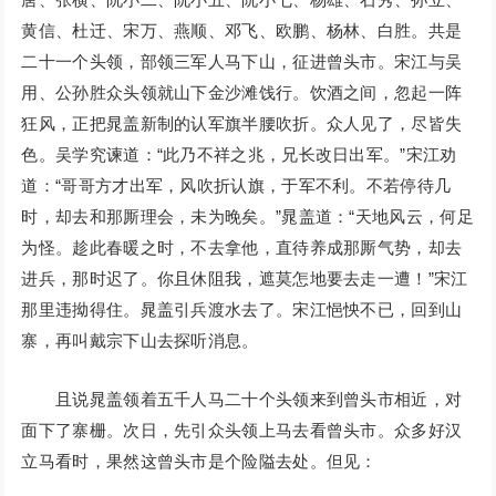
黄信、杜迁、宋万、燕顺、邓飞、欧鹏、杨林、白胜。共是
二十一个头领，部领三军人马下山，征进曾头市。宋江与吴
用、公孙胜众头领就山下金沙滩饯行。饮酒之间，忽起一阵
狂风，正把晁盖新制的认军旗半腰吹折。众人见了，尽皆失
色。吴学究谏道：“此乃不祥之兆，兄长改日出军。”宋江劝
道：“哥哥方才出军，风吹折认旗，于军不利。不若停待几
时，却去和那厮理会，未为晚矣。”晁盖道：“天地风云，何足
为怪。趁此春暖之时，不去拿他，直待养成那厮气势，却去
进兵，那时迟了。你且休阻我，遮莫怎地要去走一遭！”宋江
那里违拗得住。晁盖引兵渡水去了。宋江悒怏不已，回到山
寨，再叫戴宗下山去探听消息。
且说晁盖领着五千人马二十个头领来到曾头市相近，对
面下了寨栅。次日，先引众头领上马去看曾头市。众多好汉
立马看时，果然这曾头市是个险隘去处。但见：