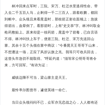
林冲回来点军时，三阮、宋万、杜迁水里逃得性命。带
入去二千五百人马，止剩得一千二三百人，跟着欧鹏，都回
到帐中。众头领且来看晁盖时，那枝箭正射在面颊上；急拔
得箭出，血晕倒了。看那箭时，上有“史文恭”字。林冲叫取金
枪药敷贴上。原来却是一枝药箭，晁盖中了箭毒，已自言语
不得。林冲叫扶上车子，便差三阮、杜迁、宋万先送回山
寨。其余十五个头领在寨中商议：“今番晁天王哥哥下山来，
不想遭这一场，正应了风折认旗之兆。我等只可收兵回去，
这曾头市急切不能取得。”呼延灼道：“须等宋公明哥哥将令
来，方可回军。”有诗为证：
威镇边陲不可当，梁山寨主是天王。
最怜率尔图曾市，遽使英雄一命亡。
当日众头领闷闷不已，众军亦无恋战之心，人人都有还