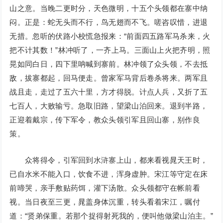
山之意。当晚二更时分，天色微明，十五个头领都在寨中纳
闷。正是：蛇无头而不行，鸟无翅而不飞。嗟咨叹惜，进退
无措。忽听的伏路小校慌急报来：“前面四五路军马杀来，火
把不计其数！”林冲听了，一齐上马。三面山上火把齐明，照
晃如同白日，四下里呐喊到寨前。林冲领了众头领，不去抵
敌，拔寨都起，回马便走。曾家军马背后卷杀将来。两军且
战且走，走过了五六十里，方才得脱。计点人兵，又折了五
七百人，大败输亏。急取旧路，望梁山泊回来。退到半路，
正迎着戴宗，传下军令，教众头领引军且回山寨，别作良
策。
众将得令，引军回到水浒寨上山，都来看视晁天王时，
已自水米不能入口，饮食不进，浑身虚肿。宋江等守定在床
前啼哭，亲手敷贴药饵，灌下汤散。众头领都守在帐前看
视。当日夜至三更，晁盖身体沉重，转头看着宋江，嘱付
道：“贤弟保重。若那个捉得射死我的，便叫他做梁山泊主。”