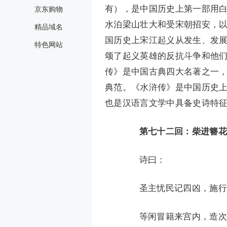
有），是中国历史上第一部用
京东购物
水泊梁山壮大和受宋朝招安，
精品域名
国历史上宋江起义从发生、发
特色网站
颂了起义英雄的反抗斗争和他
传》是中国古典四大名著之一
典范。《水浒传》是中国历史
也是汉语言文学中具备史诗特
第七十二回：柴进簪花
诗曰：
圣主忧民记四凶，施行
等闲冒籍来宫内，造次