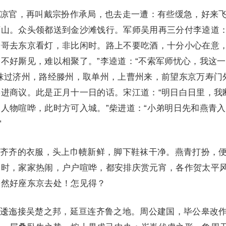
官，再叫戴宗扮作承局，也去走一遭：有些缓急，好来
山。众头领都送到金沙滩饯行。军师吴用再三分付李逵道：
哥哥去东京看灯，非比闲时。路上不要吃酒，十分小心在意
不好厮见，难以相聚了。”李逵道：“不索军师忧心，我这
抹过济州，路经滕州，取单州，上曹州来，前望东京万寿门
进商议。此是正月十一日的话。宋江道：“明日白日里，我
人物喧哗，此时方可入城。”柴进道：“小弟明日先和燕青
”
齐的衣服，头上巾帻新鲜，脚下鞋袜干净。燕青打扮，
家时，家家热闹，户户喧哗，都安排庆赏元宵，各作贺太平
果然好座东京去处！怎见得？
迤接吴楚之邦，延亘连齐鲁之地。周公建国，毕公皋改