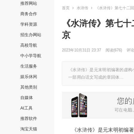
推荐网站
首页
水浒传
《水浒传》第七十二回
商务合作
《水浒传》第七十
学科资源
京
招生办网站
高校导航
2023年10月31日 23:37
阅读
(676)
评论(
中小学导航
生活服务
《水浒传》是元末明初编著的虚构
娱乐休闲
一部用白话文写成的章回体…
其他类别
自媒体
AI工具
推荐软件
淘宝天猫
《水浒传》是元末明初编著