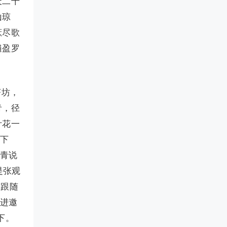
天二十
山琼
庶尽歌
遍盈罗
茶坊，
青，径
叶花一
急下
燕青说
是张观
察跟随
柴进邀
下。