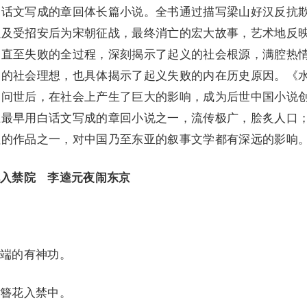
白话文写成的章回体长篇小说。全书通过描写梁山好汉反抗
以及受招安后为宋朝征战，最终消亡的宏大故事，艺术地反
展直至失败的全过程，深刻揭示了起义的社会根源，满腔热
们的社会理想，也具体揭示了起义失败的内在历史原因。《
，问世后，在社会上产生了巨大的影响，成为后世中国小说
上最早用白话文写成的章回小说之一，流传极广，脍炙人口
征的作品之一，对中国乃至东亚的叙事文学都有深远的影响
入禁院 李逵元夜闹东京
端的有神功。
簪花入禁中。