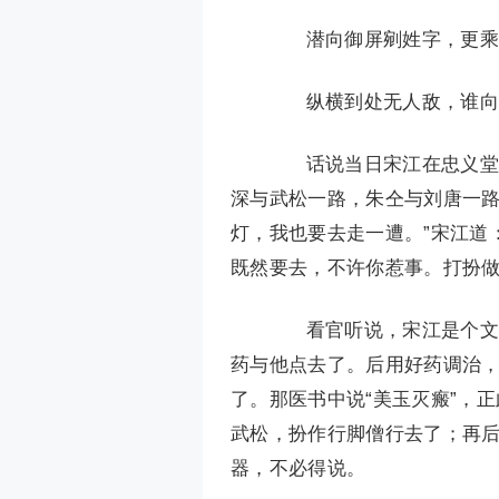
潜向御屏剜姓字，更乘
纵横到处无人敌，谁向
话说当日宋江在忠义堂上
深与武松一路，朱仝与刘唐一路
灯，我也要去走一遭。”宋江道
既然要去，不许你惹事。打扮做
看官听说，宋江是个文面
药与他点去了。后用好药调治
了。那医书中说“美玉灭瘢”，
武松，扮作行脚僧行去了；再
器，不必得说。