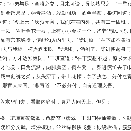
道：“小弟与足下童稚之交，且未可说，兄长熟思之。”一壁
到肴馔果品，燕青斟酒，殷勤相劝。酒至半酣，柴进问道：
直道：“今上天子庆贺元宵，我们左右内外，共有二十四班
一领，翠叶金花一枝，上有小小金牌一个，凿着‘与民同乐’
如有宫花锦袄，便能勾入内里去。”柴进道：“在下却不省得
自去与我旋一杯热酒来吃。”无移时，酒到了。柴进便起身
敬酒，方才达知姓氏。”王班直道：“在下实想不起，愿求大名
恰才吃罢，口角流涎，两脚腾空，倒在凳上。柴进慌忙去了
袄踢串鞋裤之类，从头穿了，带上花帽，拿了执色。分付燕
，那官人未回。”燕青道：“不必分付，自有道理支吾。”
东华门去，看那内庭时，真乃人间天上。但见：
。琉璃瓦砌鸳鸯，龟背帘垂翡翠。正阳门径通黄道，长
漏院班分文武。墙涂椒粉，丝丝绿柳拂飞甍；殿绕栏楯，簇