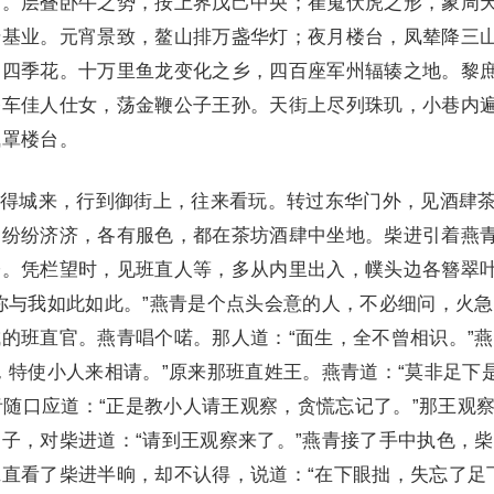
国。层叠卧牛之势，按上界戊己中央；崔嵬伏虎之形，象周
迁基业。元宵景致，鳌山排万盏华灯；夜月楼台，凤辇降三
边四季花。十万里鱼龙变化之乡，四百座军州辐辏之地。黎
香车佳人仕女，荡金鞭公子王孙。天街上尽列珠玑，小巷内
气罩楼台。
城来，行到御街上，往来看玩。转过东华门外，见酒肆
，纷纷济济，各有服色，都在茶坊酒肆中坐地。柴进引着燕
子。凭栏望时，见班直人等，多从内里出入，幞头边各簪翠
你与我如此如此。”燕青是个点头会意的人，不必细问，火
的班直官。燕青唱个喏。那人道：“面生，全不曾相识。”
，特使小人来相请。”原来那班直姓王。燕青道：“莫非足下
燕青随口应道：“正是教小人请王观察，贪慌忘记了。”那王观
子，对柴进道：“请到王观察来了。”燕青接了手中执色，
直看了柴进半晌，却不认得，说道：“在下眼拙，失忘了足