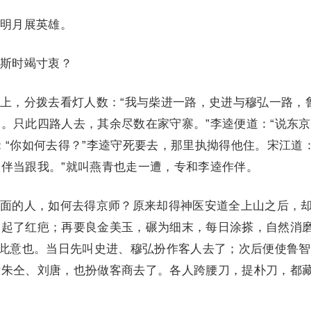
明月展英雄。
斯时竭寸衷？
，分拨去看灯人数：“我与柴进一路，史进与穆弘一路，
。只此四路人去，其余尽数在家守寨。”李逵便道：“说东
：“你如何去得？”李逵守死要去，那里执拗得他住。宋江道：
伴当跟我。”就叫燕青也走一遭，专和李逵作伴。
的人，如何去得京师？原来却得神医安道全上山之后，
，起了红疤；再要良金美玉，碾为细末，每日涂搽，自然消
正此意也。当日先叫史进、穆弘扮作客人去了；次后便使鲁
后朱仝、刘唐，也扮做客商去了。各人跨腰刀，提朴刀，都