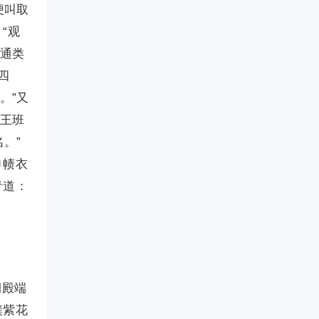
便叫取
“观
，通类
四
。”又
与王班
。”
巾帻衣
青道：
朝殿端
簇紫花