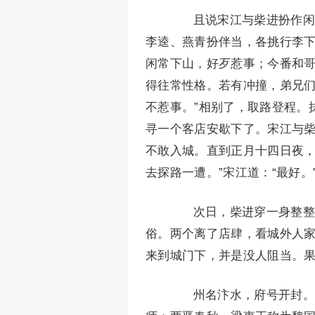
且说宋江与柴进扮作闲凉
李逵、燕青扮伴当，各挑行李下
闲常下山，好歹惹事；今番和
得往常性格。若有冲撞，弟兄们
不惹事。”相别了，取路登程。
寻一个客店安歇下了。宋江与柴
不敢入城。直到正月十四日夜，
去探路一遭。”宋江道：“最好。
次日，柴进穿一身整整齐
俗。两个离了店肆，看城外人
来到城门下，并是没人阻当。
州名汴水，府号开封。逶