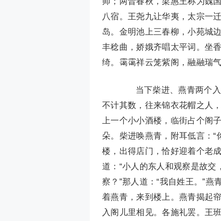
师；两晋春秋，梁惠王称为魏
八宿。王尧九让华夷，太宗一
岛。金明池上三春柳，小苑城
丰稔曲，娇娥齐唱太平词。坐
绮。霭霭祥云笼紫阁，融融瑞
当下柴进、燕青两个入得
不计其数，往来锦衣花帽之人
上一个小小酒楼，临街占个阁
朵。柴进唤燕青，附耳低言：“
楼，出得店门，恰好迎着个老成
道：“小人的东人和观察是故交
察？”那人道：“我自姓王。”
着燕青，来到楼上。燕青揭起帘
入阁儿里相见。各施礼罢。王班