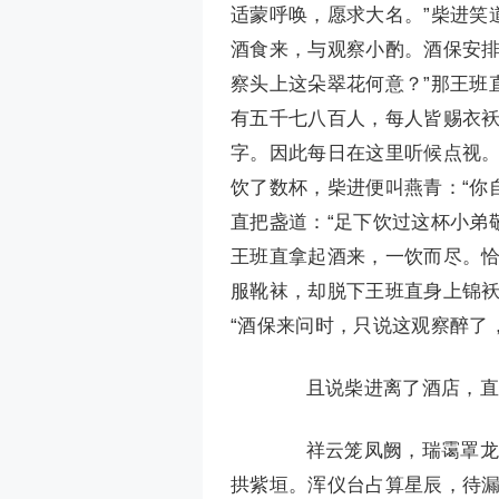
适蒙呼唤，愿求大名。”柴进笑
酒食来，与观察小酌。酒保安排
察头上这朵翠花何意？”那王班
有五千七八百人，每人皆赐衣袄
字。因此每日在这里听候点视。
饮了数杯，柴进便叫燕青：“你
直把盏道：“足下饮过这杯小弟
王班直拿起酒来，一饮而尽。
服靴袜，却脱下王班直身上锦
“酒保来问时，只说这观察醉了
且说柴进离了酒店，直入
祥云笼凤阙，瑞霭罩龙楼
拱紫垣。浑仪台占算星辰，待