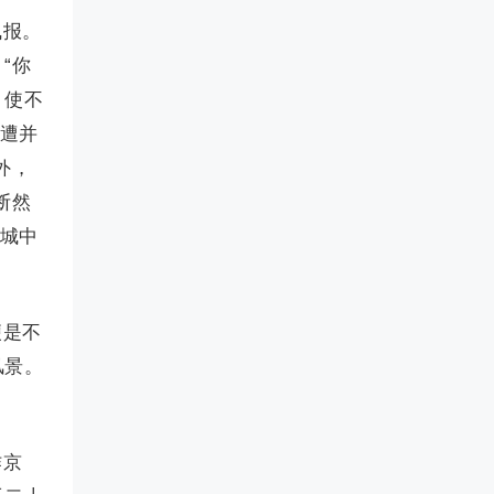
飞报。
“你
，使不
一遭并
外，
断然
入城中
便是不
风景。
作京