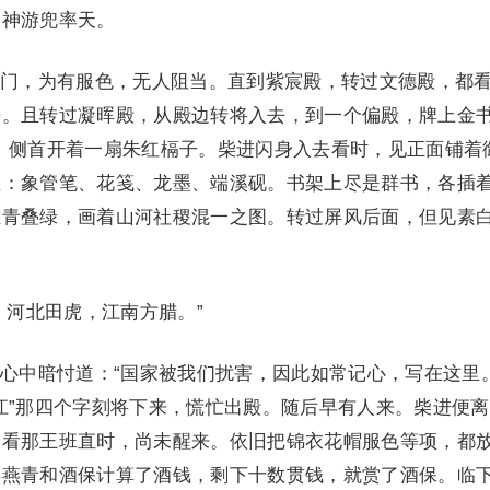
佛神游兜率天。
，为有服色，无人阻当。直到紫宸殿，转过文德殿，都
。且转过凝晖殿，从殿边转将入去，到一个偏殿，牌上金书
。侧首开着一扇朱红槅子。柴进闪身入去看时，见正面铺着
宝：象管笔、花笺、龙墨、端溪砚。书架上尽是群书，各插
堆青叠绿，画着山河社稷混一之图。转过屏风后面，但见素
：
河北田虎，江南方腊。”
中暗忖道：“国家被我们扰害，因此如常记心，写在这里。
江”那四个字刻将下来，慌忙出殿。随后早有人来。柴进便
，看那王班直时，尚未醒来。依旧把锦衣花帽服色等项，都
唤燕青和酒保计算了酒钱，剩下十数贯钱，就赏了酒保。临