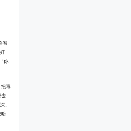
鲁智
京好
“你
却把毒
磨去
智深、
藏暗