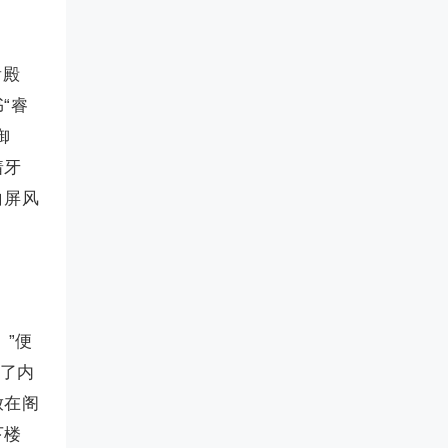
看殿
“睿
御
着牙
白屏风
”便
离了内
放在阁
下楼