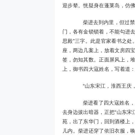
迎步辇。恍疑身在蓬莱岛，仿
柴进去到内里，但过禁门
门，各有金锁锁着，不能勾进去
思殿”三字。此是官家看书之处
座，两边几案上，放着文房四
签，勿知其数。正面屏风上，
上，御书四大寇姓名，写着道
“山东宋江，淮西王庆，
柴进看了四大寇姓名，心
去身边拔出暗器，正把“山东宋
苑，出了东华门，回到酒楼上
儿内。柴进还穿了依旧衣服，