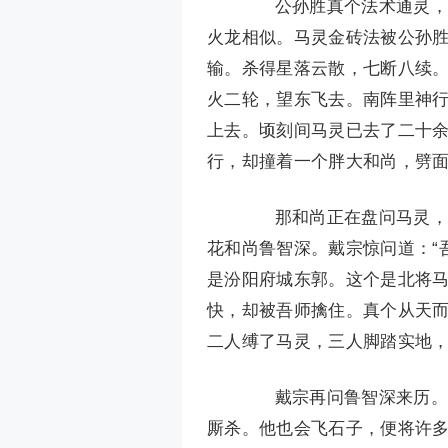
公孙胜真个法术通灵，转
火龙相似。马灵金砖法被公孙
输。杀得星落云散，七断八续
火二轮，望东飞去。南阵里神
上去。顷刻间马灵已去了二十
行，却撞着一个胖大和尚，劈
那和尚正在盘问马灵，戴
花和尚鲁智深。戴宗惊问道：“
是汾阳府城东郭。这个是北将
快，却被吾师擒住。真个从天而
二人缚了马灵，三人脚踏实地
戴宗再问鲁智深来历。鲁
厮杀。他也会飞石子，便将许