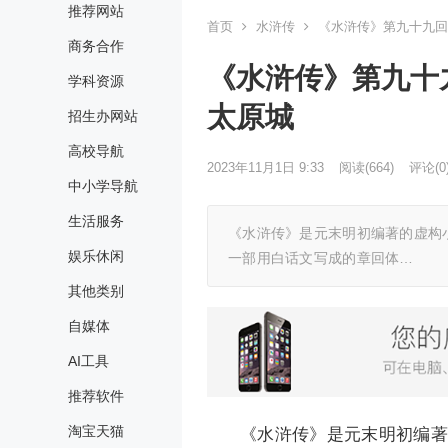
推荐网站
首页
水浒传
《水浒传》第九十九回
商务合作
《水浒传》第九十
学科资源
太原城
招生办网站
高校导航
2023年11月1日 9:33
阅读
(664)
评论(0
中小学导航
生活服务
《水浒传》是元末明初编著的虚构
娱乐休闲
一部用白话文写成的章回体…
其他类别
自媒体
AI工具
推荐软件
淘宝天猫
《水浒传》是元末明初编著