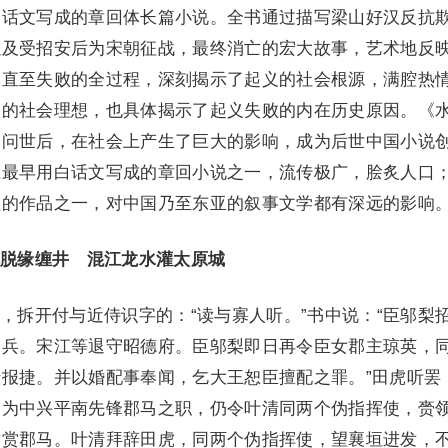
白话文写成的章回体长篇小说。全书通过描写梁山好汉反抗
以及受招安后为宋朝征战，最终消亡的宏大故事，艺术地反
展直至失败的全过程，深刻揭示了起义的社会根源，满腔热
们的社会理想，也具体揭示了起义失败的内在历史原因。《
，问世后，在社会上产生了巨大的影响，成为后世中国小说
上最早用白话文写成的章回小说之一，流传极广，脍炙人口
征的作品之一，对中国乃至东亚的叙事文学都有深远的影响
脱缘缠井 混江龙水灌太原城
拆开付与近侍识字的：“读与寡人听。”书中说：“臣邬梨
宋兵。宋江等退守昭德府。臣邬梨即日再令臣女郡主琼英，
报捷。并以婚配事奉闻，乞大王恕臣擅配之罪。”田虎听罢
羽为中兴平南先锋郡马之职，仍令叶清同两个伪指挥使，赍
封赏郡马。叶清拜辞田虎，同两个伪指挥使，望襄垣进发，