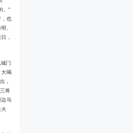
听
豹。”
行，也
秦明、
蔽日，
见城门
，大喝
并出，
。三将
那边马
是火