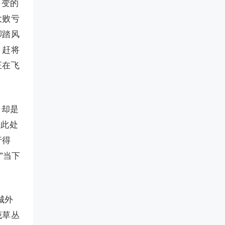
，变的
大败亏
脚踏风
，赶将
正在飞
，却是
“此处
行得
”当下
城外
茂草丛