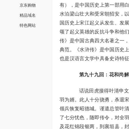
有），是中国历史上第一部用
京东购物
水泊梁山壮大和受宋朝招安，
精品域名
国历史上宋江起义从发生、发
特色网站
颂了起义英雄的反抗斗争和他
传》是中国古典四大名著之一
典范。《水浒传》是中国历史
也是汉语言文学中具备史诗特
第九十九回：花和尚解
话说田虎接得叶清申文，
羽为婿。此人十分骁勇，杀退
领兵恢复昭德城。谨遣总管叶清
了七分忧色，随即传令，对全
及花红锦段银两，到襄垣县，