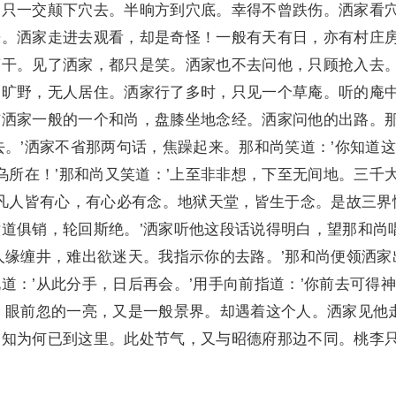
，只一交颠下穴去。半晌方到穴底。幸得不曾跌伤。洒家看
来。洒家走进去观看，却是奇怪！一般有天有日，亦有村庄
营干。见了洒家，都只是笑。洒家也不去问他，只顾抢入去
的旷野，无人居住。洒家行了多时，只见一个草庵。听的庵
与洒家一般的一个和尚，盘膝坐地念经。洒家问他的出路。
去。’洒家不省那两句话，焦躁起来。那和尚笑道：’你知道
般乌所在！’那和尚又笑道：’上至非非想，下至无间地。三千
’凡人皆有心，有心必有念。地狱天堂，皆生于念。是故三界
道俱销，轮回斯绝。’洒家听他这段话说得明白，望那和尚
人缘缠井，难出欲迷天。我指示你的去路。’那和尚便领洒家
道：’从此分手，日后再会。’用手向前指道：’你前去可得神
。眼前忽的一亮，又是一般景界。却遇着这个人。洒家见他
不知为何已到这里。此处节气，又与昭德府那边不同。桃李