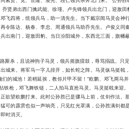
同索贤、党、世隆、凌光、段仁领兵杀奔北门来。”公孙胜
。乔贤弟出西门擒武能、徐瑾。卢先锋领兵出北门，迎敌田
、邓飞四将，统领兵马，助一清先生。当下戴宗闻马灵会神
。再令陈达、杨春、李忠、周通领兵马助乔先生。卢俊义同
领兵出南门，迎敌田豹。当日汾阳城外，东西北三面，旗幡
厮杀，且说神驹子马灵，领兵摇旗擂鼓，辱骂搦战。只
拥出城来。将军马一字儿排开，如长蛇之阵。马灵纵马挺戟
俺们的城池！若稍延挨，教你片甲不留！”欧鹏、邓飞两马
鹏拈铁枪，邓飞舞铁链，二人拍马直抢马灵。马灵挺戟来迎
，正欲望欧鹏打来。此时公孙胜已是骤马上前，仗剑作法。
，猛可的霹雳也似一声响亮，只见红光罩满，公孙胜满剑都
，即时消灭。