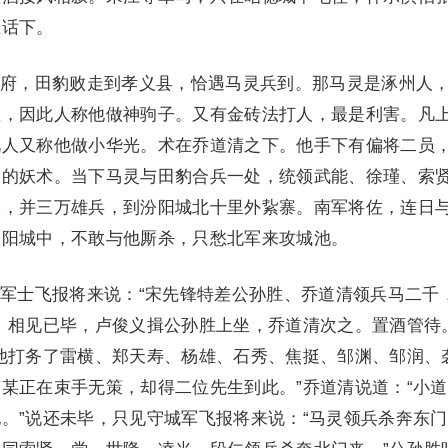
在话下。
，田豹败走到孝义县，恰遇马灵兵到。那马灵是涿州人
里，因此人称他做神驹子。又有金砖法打人，最是利害。凡
此人又称他做小华光。术在乔道清之下。他手下有偏将二员
灵的妖术。当下马灵与田豹合兵一处，统领武能、徐瑾、索
宣，并三万雄兵，到汾阳城北十里外紥寨。南军将佐，连日
汾阳城中，不敢与他厮杀，只愁北军来攻城池。
士飞报将来说：“宋先锋特差公孙胜、乔道清领兵马二千
。相见已毕，卢俊义揖公孙胜上坐，乔道清次之。置酒管待
他打务了雷横、郑天寿、杨雄、石秀、焦挺、邹渊、邹润、
某正在束手无策，却得二位先生到此。”乔道清说道：“小
。”说还未毕，只见守城军飞报将来说：“马灵领兵杀奔东