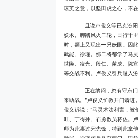
琼英之意，以坚田虎之心，不
且说卢俊义等已克汾阳府
妖术。脚踏风火二轮，日行千
时，额上又现出一只妖眼。因
武能、徐瑾。那二将都学了马
世隆、凌光、段仁、苗成、陈
等交战不利。卢俊义引兵退入
正在纳闷，忽有守东门军
来助战。”卢俊义忙教开门请进
俊义诉说：“马灵术法利害，被
旺、丁得孙、石勇数员将佐。卢
师为此禀过宋先锋，特到此拿他