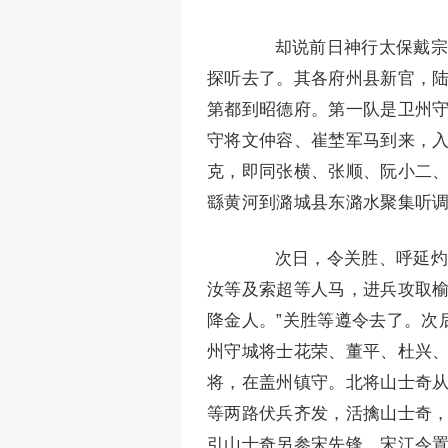
却说前日神行太保戴宗，
探听去了。其各府州县新官，
第都到昭德府。第一队是卫州
守将文仲容、崔埜军马到来，入
克，即同张横、张顺、阮小二
繇黄河到潞城县东潞水聚集听调
次日，令关胜、呼延灼、
汝等及索超等人马，进兵攻取
降金人。”关胜等遵令去了。次
州守城将士花荣、董平、杜兴
将，在盖州镇守。北将山士奇
等两路伏兵齐发，活擒山士奇
引山士奇另参宋先锋。宋江令