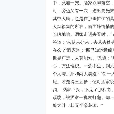
中，藏着一穴。洒家双脚落空
时，旁边又有一穴，透出亮光
其中人民，也是在那里忙忙的
人烟辏集的所在，前面静悄悄
咯咯地响。洒家走进去看时，
答道：’来从来处来，去从去处
在么？’洒家道：’那里知道恁
世界广远，人莫能知。’又道：
心，万法惟识。一念不生，则六
个大喏。那和尚大笑道：’你一
庵。才走得三五步，便对洒家说
驹。’洒家回头，不见了那和尚
蹊跷，被洒家一禅杖打翻。却
般大叶，却无半朵花蕊。”