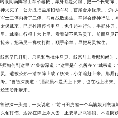
眼间南阵将士军卒器械，浑身都是火焰，把一个长蛇阵
胜神火克了，公孙胜把尘尾招动军马，首尾合杀拢来。北军
。军士三停内折了二停。马灵战败逃生。幸得会使神行法，
行太保戴宗，已是拴缚停当甲马，也作起神行法，手挺朴刀
余里。戴宗止行得十六七里。看看望不见马灵了。前面马灵
面抢来，把马灵一禅杖打翻，顺手牵羊，早把马灵擒住。
宗早已赶到。只见和尚擒住马灵。戴宗前上看那和尚时
吾师如何到这里？”鲁智深道：“这里是什么所在？”戴宗道：
马灵。适被公孙一清在阵上破了妖法，小弟追赶上来。那厮
降。”鲁智深笑道：“洒家虽不是天上下来，也在地上出来。
，迳望汾阳府来。
智深一头走，一头说道：“前日田虎差一个乌婆娘到襄垣
多头领打伤。洒家在阵上杀入去，正要拿那乌婆娘。不堤防