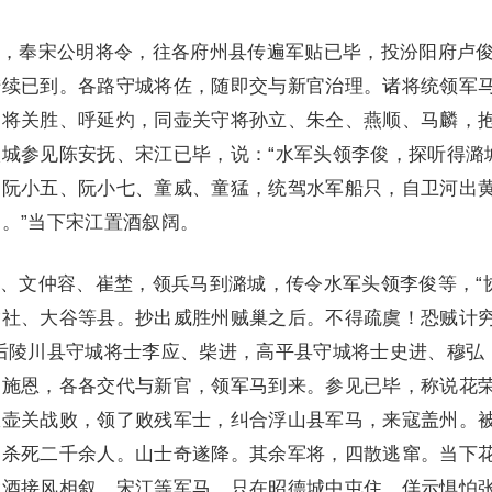
奉宋公明将令，往各府州县传遍军贴已毕，投汾阳府卢
陆续已到。各路守城将佐，随即交与新官治理。诸将统领军
守将关胜、呼延灼，同壶关守将孙立、朱仝、燕顺、马麟，
城参见陈安抚、宋江已毕，说：“水军头领李俊，探听得潞
、阮小五、阮小七、童威、童猛，统驾水军船只，自卫河出
。”当下宋江置酒叙阔。
文仲容、崔埜，领兵马到潞城，传令水军头领李俊等，“
榆社、大谷等县。抄出威胜州贼巢之后。不得疏虞！恐贼计
后陵川县守城将士李应、柴进，高平县守城将士史进、穆弘
、施恩，各各交代与新官，领军马到来。参见已毕，称说花
从壶关战败，领了败残军士，纠合浮山县军马，来寇盖州。
，杀死二千余人。山士奇遂降。其余军将，四散逃窜。当下
置酒接风相叙。宋江等军马，只在昭德城中屯住，佯示惧怕