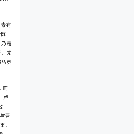
，素有
上阵
，乃是
贤、党
与马灵
，前
。卢
袭
道与吾
门来。