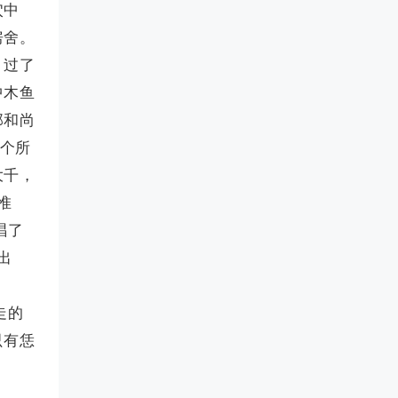
穴中
房舍。
。过了
中木鱼
那和尚
这个所
大千，
惟
唱了
出
走的
只有恁