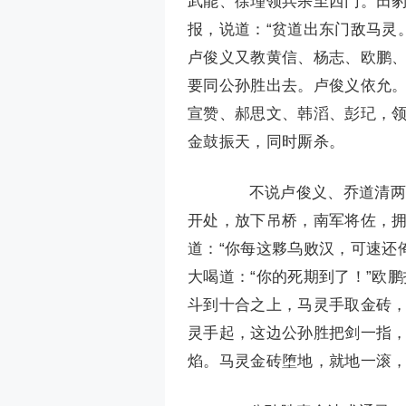
武能、徐瑾领兵杀至西门。田豹
报，说道：“贫道出东门敌马灵
卢俊义又教黄信、杨志、欧鹏
要同公孙胜出去。卢俊义依允
宣赞、郝思文、韩滔、彭玘，
金鼓振天，同时厮杀。
不说卢俊义、乔道清两路
开处，放下吊桥，南军将佐，
道：“你每这夥乌败汉，可速还
大喝道：“你的死期到了！”欧
斗到十合之上，马灵手取金砖
灵手起，这边公孙胜把剑一指
焰。马灵金砖堕地，就地一滚