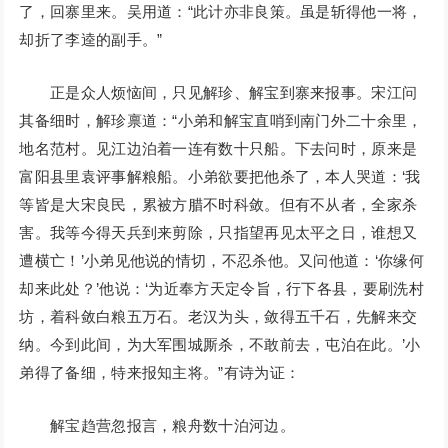
了，回寨里来。吴用道：“此计亦非良策。虽是斩得他一将，
却折了李逵的副手。”
正是众人烦恼间，只见解珍、解宝到寨来报事。宋江问
其备细时，解珍禀道：“小弟和解宝直哨到南门外二十余里，
地名范村。见江边泊着一连有数十只船。下去问时，原来是
富阳县里袁评事解粮船。小弟欲要把他杀了，本人哭道：‘我
等皆是大宋良民，累被方腊不时科敛。但有不从者，全家杀
害。我等今得天兵到来剪除，只指望再见太平之日，谁想又
遭横亡！’小弟见他说的情切，不忍杀他。又问他道：‘你缘何
却来此处？’他说：‘为近奉方天定令旨，行下各县，要刷洗村
坊，着科敛白粮五万石。老汉为头，敛得五千石，先解来交
纳。今到此间，为大军围城厮杀，不敢前去，屯泊在此。’小
弟得了备细，特来报知主将。”有诗为证：
解宝趋营忽报言，粮舟数十泊河边。