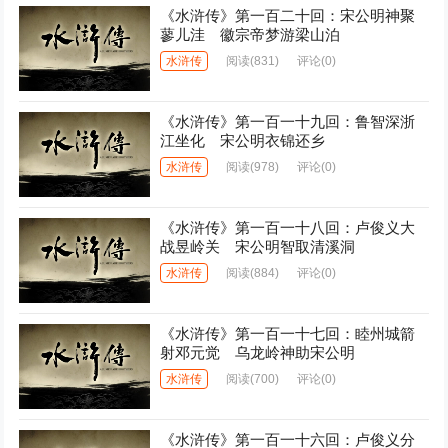
《水浒传》第一百二十回：宋公明神聚
蓼儿洼 徽宗帝梦游梁山泊
水浒传
阅读
(831)
评论(0)
《水浒传》第一百一十九回：鲁智深浙
江坐化 宋公明衣锦还乡
水浒传
阅读
(978)
评论(0)
《水浒传》第一百一十八回：卢俊义大
战昱岭关 宋公明智取清溪洞
水浒传
阅读
(884)
评论(0)
《水浒传》第一百一十七回：睦州城箭
射邓元觉 乌龙岭神助宋公明
水浒传
阅读
(700)
评论(0)
《水浒传》第一百一十六回：卢俊义分