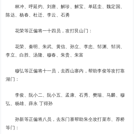
林冲、呼延灼、刘唐、解珍、解宝、单廷圭、魏定国、
陈达、杨春、杜迁、李云、石勇
花荣等正偏将一十四员，攻打艮山门：
花荣、秦明、朱武、黄信、孙立、李忠、邹渊、邹润、
李立、白胜、汤隆、穆春、朱贵、朱富
穆弘等正偏将十一员，去西山寨内，帮助李俊等攻打靠
湖门：
李俊、阮小二、阮小五、孟康、石秀、樊瑞、马麟、穆
弘、杨雄、薛永 丁得孙
孙新等正偏将八员，去东门寨帮助朱仝攻打菜市、荐桥
等门：