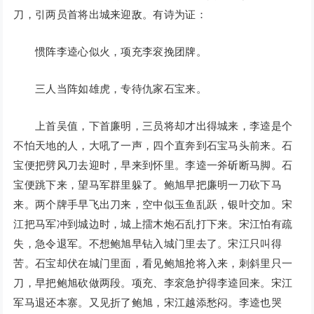
刀，引两员首将出城来迎敌。有诗为证：
惯阵李逵心似火，项充李衮挽团牌。
三人当阵如雄虎，专待仇家石宝来。
上首吴值，下首廉明，三员将却才出得城来，李逵是个
不怕天地的人，大吼了一声，四个直奔到石宝马头前来。石
宝便把劈风刀去迎时，早来到怀里。李逵一斧斫断马脚。石
宝便跳下来，望马军群里躲了。鲍旭早把廉明一刀砍下马
来。两个牌手早飞出刀来，空中似玉鱼乱跃，银叶交加。宋
江把马军冲到城边时，城上擂木炮石乱打下来。宋江怕有疏
失，急令退军。不想鲍旭早钻入城门里去了。宋江只叫得
苦。石宝却伏在城门里面，看见鲍旭抢将入来，刺斜里只一
刀，早把鲍旭砍做两段。项充、李衮急护得李逵回来。宋江
军马退还本寨。又见折了鲍旭，宋江越添愁闷。李逵也哭