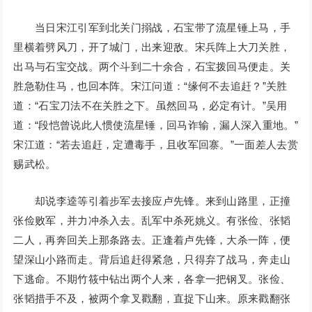
当日宋江引军到北关门搦战，石宝带了流星锤上马，手
里横着劈风刀，开了城门，出来迎敌。宋兵阵上大刀关胜，
出马与石宝交战。两个斗到二十余合，石宝拨回马便走。关
胜急勒住马，也回本阵。宋江问道：“缘何不去追赶？”关胜
道：“石宝刀法不在关胜之下。虽然回马，必定有计。”吴用
道：“段恺曾说此人惯使流星锤，回马诈输，漏人深入重地。”
宋江道：“若去追赶，定遭毒手，且收军回寨。”一面差人去赏
赐武松。
却说李逵等引着步军去接应卢先锋。来到山路里，正撞
张俭败军，并力冲杀入去。乱军中杀死姚义。有张俭、张韬
二人，再奔回关上那条路去。正逢着卢先锋，大杀一阵，便
望深山小路而走。背后追赶得紧急，只得弃了战马，奔走山
下逃命。不期竹筱中钻出两个人来，各拿一把钢叉。张俭、
张韬措手不及，被两个拿叉戳翻，直捉下山来。原来戳翻张