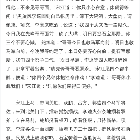
得他，不来见哥哥面。”宋江道：“你只小心在意，休觑得等
闲！”黑旋风李逵回到自己帐房里，筛下大碗酒，大盘肉，请
鲍旭、项充、李衮来吃酒，说道：“我四个从来做一路厮杀。
今日我在先峰哥哥面前，砍了大嘴，明日要捉石宝那厮。你
三个不要心懒。”鲍旭道：“哥哥今日也教马军向前，明日也教
马军向前。今晚我等约定了，来日务要齐心向前，捉石宝那
厮，我们四个都争口气。”次日早晨，李逵等四人吃得醉饱
了，都拿军器出寨，“请先锋哥哥看厮杀。”宋江见四个都半
醉，便道：“你四个兄弟休把性命作戏！”李逵道：“哥哥休小
觑我们！”宋江道：“只愿你们应得口便好。”
宋江上马，带同关胜、欧鹏、吕方、郭盛四个马军将
佐，来到北关门下，擂鼓摇旗搦战。李逵火杂杂地搦着双
斧，立在马前。鲍旭挺着板刀，睁着怪眼，只待厮杀。项
充、李衮各挽一面团牌，插着飞刀二十四把，挺铁枪伏在两
侧。只见城上鼓响锣鸣，石宝骑着一匹瓜黄马，拿着劈风