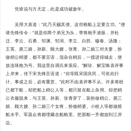
凭谁说与方天定，此是成功破敌年。
吴用大喜道：“此乃天赐其便。这些粮船上定要立功。”便
请先锋传令：“就是你两个弟兄为头，带将炮手凌振，并杜
迁、李云、石勇、邹渊、邹润、李立、白胜、穆春、汤隆；
王英、扈三娘，孙新、顾大嫂，张青、孙二娘三对夫妻，扮
做梢公梢婆，都不要言语，混杂在梢后，一搅进得城去，便
放连珠炮为号。我这里自调兵来策应。”解珍、解宝唤袁评事
上岸来，传下宋先锋言语道：“你等既宋国良民，可依此行
计。事成之后，必有重赏。”此时不由袁评事不从。许多将校
已都下船，却把船上梢公人等，都只留在船上杂用。却把梢
公衣服脱来，与王英、孙新、张青穿了，装扮做梢公。扈三
娘、顾大嫂、孙二娘三个女将，扮做梢婆。小校人等都做摇
船水手。军器众将都埋藏在船舱里。把那船一齐都放到江岸
边。