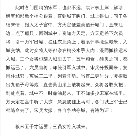
此时各门围哨的宋军，也都不远。袁评事上岸，解珍、
解宝和那数个梢公跟着，直到城下叫门。城上得知，问了备
细来情，报入太子宫中。方天定便差吴值开城门，直来江
边，点了船只，回到城中，奏知方天定。方天定差下六员
将，引一万军出城，拦住东北角上，着袁评事搬运粮米，入
城交纳。此时众将人等都杂在梢公水手人内，混同搬粮运米
入城。三个女将也随入城里去了。五千粮食，须臾之间，都
搬运已了。六员首将，却统引军入城中。宋兵分投而来，复
围住城郭，离城三二里，列着阵势。当夜二更时分，凌振取
出九箱子母等炮，直去吴山顶上放将起来。众将各取火把，
到处点着。城中不一时鼎沸起来。正不知多少宋军在城里。
方天定在宫中听了大惊，急急披挂上马时，各门城上军士已
都逃命去了。宋兵大振，各自争功夺城。有诗为证：
粮米五千才运罢，三员女将入城来。