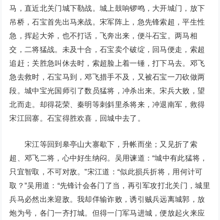
马，直近北关门城下勒战。城上鼓响锣鸣，大开城门，放下
吊桥，石宝首先出马来战。宋军阵上，急先锋索超，平生性
急，挥起大斧，也不打话，飞奔出来，便斗石宝。两马相
交，二将猛战。未及十合，石宝卖个破绽，回马便走，索超
追赶；关胜急叫休去时，索超脸上着一锤，打下马去。邓飞
急去救时，石宝马到，邓飞措手不及，又被石宝一刀砍做两
段。城中宝光国师引了数员猛将，冲杀出来。宋兵大败，望
北而走。却得花荣、秦明等刺斜里杀将来，冲退南军，救得
宋江回寨。石宝得胜欢喜，回城中去了。
宋江等回到皋亭山大寨歇下，升帐而坐；又见折了索
超、邓飞二将，心中好生纳闷。吴用谏道：“城中有此猛将，
只宜智取，不可对敌。”宋江道：“似此损兵折将，用何计可
取？”吴用道：“先锋计会各门了当，再引军攻打北关门，城里
兵马必然出来迎敌。我却佯输诈败，诱引贼兵远离城郭，放
炮为号，各门一齐打城。但得一门军马进城，便放起火来应