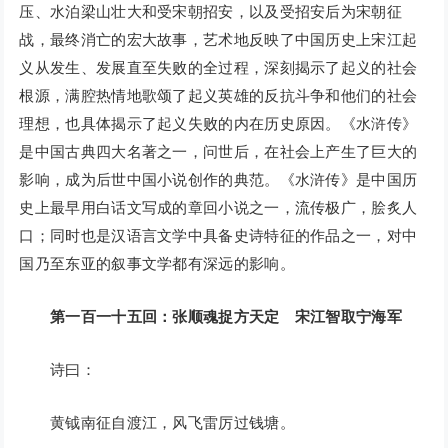
压、水泊梁山壮大和受宋朝招安，以及受招安后为宋朝征
战，最终消亡的宏大故事，艺术地反映了中国历史上宋江起
义从发生、发展直至失败的全过程，深刻揭示了起义的社会
根源，满腔热情地歌颂了起义英雄的反抗斗争和他们的社会
理想，也具体揭示了起义失败的内在历史原因。《水浒传》
是中国古典四大名著之一，问世后，在社会上产生了巨大的
影响，成为后世中国小说创作的典范。《水浒传》是中国历
史上最早用白话文写成的章回小说之一，流传极广，脍炙人
口；同时也是汉语言文学中具备史诗特征的作品之一，对中
国乃至东亚的叙事文学都有深远的影响。
第一百一十五回：张顺魂捉方天定 宋江智取宁海军
诗曰：
黄钺南征自渡江，风飞雷厉过钱塘。