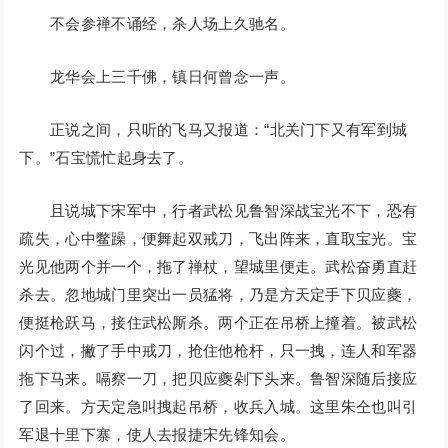
不会参禅不诵经，杀人场上久驰名。
龙华会上三千佛，镇日何曾念一声。
正说之间，只听的飞马又报道：“北关门下又有军到城
下。”石宝慌忙起身去了。
且说城下宋军中，行者武松见鲁智深战宝光不下，恐有
疏失，心中鳖躁，便舞起双戒刀，飞出阵来，直取宝光。宝
光见他两个并一个，拖了禅杖，望城里便走。武松奋勇直赶
杀去。忽地城门里突出一员猛将，乃是方天定手下贝应夔，
便挺枪跃马，接住武松厮杀。两个正在吊桥上撞着。被武松
闪个过，撇了手中戒刀，抢住他枪杆，只一拽，连人和军器
拖下马来。嗝察一刀，把贝应夔剁下头来。鲁智深随后接应
了回来。方天定急叫拽起吊桥，收兵入城。这里朱仝也叫引
军退十里下寨，使人去报捷宋先锋知会。