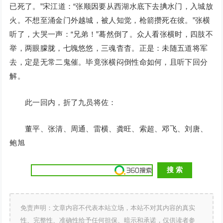
已死了。”宋江道：“张顺因要从西湖水底下去捵水门，入城放
火。不想至涌金门外越城，被人知觉，枪箭攒死在彼。”张横
听了，大哭一声：“兄弟！”蓦然倒了。众人看张横时，四肢不
举，两眼朦胧，七魄悠悠，三魂杳杳。正是：未随五道将军
去，定是无常二鬼催。毕竟张横闷倒性命如何，且听下回分
解。
此一回内，折了九员将佐：
董平、张清、周通、雷横、龚旺、索超、邓飞、刘唐、
鲍旭
免责声明：文章内容不代表本站立场，本站不对其内容的真实
性、完整性、准确性给予任何担保、暗示和承诺，仅供读者参