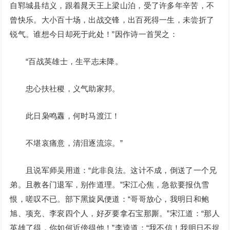
自郓城县结义，跟着晁天王上梁山泊，受了许多年辛苦，不
曾快乐。大小百十场，出战交锋，出百死得一生，未尝折了
锐气。谁想今日却死于此处！”因作诗一首哭之：
“百战英雄士，生平志未降。
忠心扶社稷，义气助家邦。
此日枭鸣纛，何时马渡江！
不堪哀痛意，清泪逐流淙。”
且说军师吴用道：“此非良法。这计不成，倒送了一个兄
弟。且教各门退军，别作道理。”宋江心焦，急欲要报仇雪
恨，嗟叹不已。部下黑旋风便道：“哥哥放心，我明日和鲍
旭、项充、李衮四个人，好歹要拿石宝那厮。”宋江道：“那人
英雄了得，你如何近傍得他！”李逵道：“我不信！我明日不捉