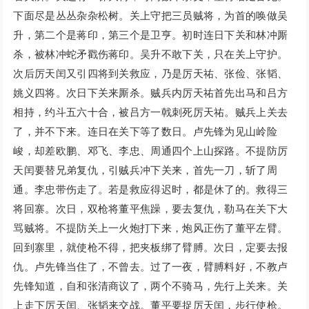
下面尽是丛丛杂杂松树。关上守把三员贼将，为首的唤做吴
升，第二个是蒋印，第三个是卫亨。初时连日下关和林冲厮
杀，被林冲蛇矛戳伤蒋印。吴升不敢下关，只在关上守护。
次后厉天闰又引四将到关救应，乃是厉天祐、张俭、张韬、
姚义四将。次日下关来厮杀。贼兵内厉天祐首先出马和吕方
相持，约斗五六十合，被吕方一戟刺死厉天祐。贼兵上关去
了，并不下来。连日在关下等了数日。卢先锋为见山岭险
峻，却差欧鹏、邓飞、李忠、周通四个上山探路。不提防厉
天闰要替兄弟复仇，引贼兵冲下关来，首先一刀，斩了周
通。李忠带伤走了。若是救应得迟时，都是休了的。救得三
将回寨。次日，双枪将董平焦躁，要去复仇，勒马在关下大
骂贼将。不提防关上一火炮打下来，炮风正伤了董平左臂。
回到寨里，就使枪不得，把夹板绑了臂膊。次日，定要去报
仇。卢先锋当住了，不曾去。过了一夜，臂膊料好，不教卢
先锋知道，自和张清商议了，两个不骑马，先行上关来。关
上走下厉天闰、张韬来交战。董平要捉厉天闰，步行使枪。