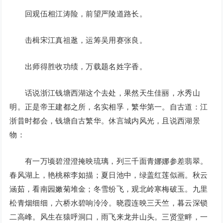
回观伍相江涛险，前望严陵道路长。
击楫宋江真祖逖，运筹吴用赛张良。
出师得胜收功绩，万载题名姓字香。
话说浙江钱塘西湖这个去处，果然天生佳丽，水秀山
明。正是帝王建都之所，名实相孚，繁华第一。自古道：江
浙昔时都会，钱塘自古繁华。休言城内风光，且说西湖景
物：
有一万顷碧澄澄掩映琉璃，列三千面青娜娜参差翡翠。
春风湖上，艳桃秾李如描；夏日池中，绿盖红莲似画。秋云
涵茹，看南园嫩菊堆金；冬雪纷飞，观北岭寒梅破玉。九里
松青烟细细，六桥水碧响泠泠。晓霞连映三天竺，暮云深锁
二高峰。风生在猿呼洞口，雨飞来龙井山头。三贤堂畔，一