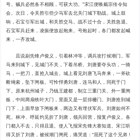
号。贼兵必然各不相顾，可获大功。”宋江便唤戴宗传令知
会。次日，令关胜引些少马军去北关门城下勒战。城上鼓
响，石宝引军出城，和关胜交马。战不过十合，关胜急退。
石宝军兵赶来，凌振便放起炮来。号炮起时，各门都发起喊
来，一齐攻城。
且说副先锋卢俊义，引着林冲等，调兵攻打候潮门。军
马来到城下，见城门不关，下着吊桥。刘唐要夺头功，一骑
马，一把刀，直抢入城去。城上看见刘唐飞马奔来，一斧砍
断绳索，坠下闸板。可怜悍勇刘唐，连马和人，同死于门
下。原来杭州城子，乃钱王建都，制立三重门关。外一重闸
板，中间两扇铁叶大门，里面又是一层排栅门。刘唐抢到城
门下，上面早放下闸板来，两边又有埋伏军兵。刘唐如何不
死。林冲、呼延灼见折了刘唐，领兵回营，报复卢俊义。各
门都入不去，只得且退。使人飞报宋先锋大寨知道。宋江听
得又折了刘唐，被候潮门闸死，痛哭道：“屈死了这个兄弟！