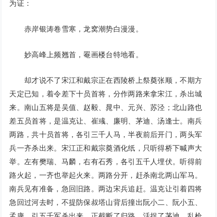
为证：
赤岸银涛卷雪寒，龙窝潮势白漫漫。
妙高峰上频翘首，罨画楼台特地看。
却才说不了宋江和戴宗正在西陵桥上祭奠张顺，不期方
天定已知，着令差下十员首将，分作两路来拿宋江，杀出城
来。南山五将是吴值、赵毅、晁中、元兴、苏泾；北山路也
差五员首将，是温克让、崔彧、廉明、茅迪、汤逢士。南兵
两路，共十员首将，各引三千人马，半夜前后开门，两头军
兵一齐杀出来。宋江正和戴宗奠酒化纸，只听得桥下喊声大
举。左有樊瑞、马麟，右有石秀，各引五千人埋伏。听得前
路火起，一齐也举起火来。两路分开，赶杀南北两山军马。
南兵见有准备，急回旧路。两边宋兵追赶。温克让引着四将
急回过河去时，不提防保叔塔山背后撞出阮小二、阮小五、
孟康，引五千军杀出来，正截断了归路，活捉了茅迪，乱枪