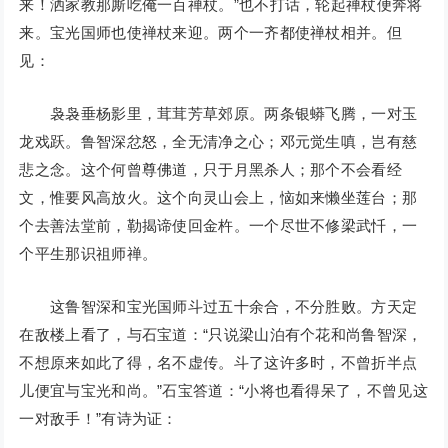
来！洒家教那厮吃俺一百禅杖。”也不打话，轮起禅杖便奔将
来。宝光国师也使禅杖来迎。两个一齐都使禅杖相并。但
见：
袅袅垂杨影里，茸茸芳草郊原。两条银蟒飞腾，一对玉
龙戏跃。鲁智深忿怒，全无清净之心；邓元觉生嗔，岂有慈
悲之念。这个何曾尊佛道，只于月黑杀人；那个不会看经
文，惟要风高放火。这个向灵山会上，恼如来懒坐莲台；那
个去善法堂前，勒揭谛使回金杵。一个尽世不修梁武忏，一
个平生那识祖师禅。
这鲁智深和宝光国师斗过五十余合，不分胜败。方天定
在敌楼上看了，与石宝道：“只说梁山泊有个花和尚鲁智深，
不想原来如此了得，名不虚传。斗了这许多时，不曾折半点
儿便宜与宝光和尚。”石宝答道：“小将也看得呆了，不曾见这
一对敌手！”有诗为证：