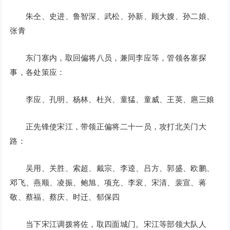
朱仝、史进、鲁智深、武松、孙新、顾大嫂、孙二娘、
张青
东门寨内，取回偏将八员，兼同李应等，管领各寨探
事，各处策应：
李应、孔明、杨林、杜兴、童猛、童威、王英、扈三娘
正先锋使宋江，带领正偏将二十一员，攻打北关门大
路：
吴用、关胜、索超、戴宗、李逵、吕方、郭盛、欧鹏、
邓飞、燕顺、凌振、鲍旭、项充、李衮、宋清、裴宣、蒋
敬、蔡福、蔡庆、时迁、郁保四
当下宋江调拨将佐，取四面城门。宋江等部领大队人