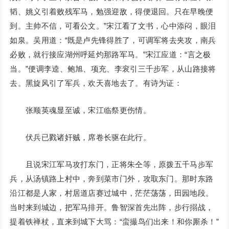
韬、姚义引着败残军马，勉强迎敌，得便退回。只在早晚便
到。主帅不信，可看公文。”宋江看了文书，心中添闷，眼泪
如泉。吴用道：“既是卢先锋得胜了，可调军将去夹攻，南兵
必败，就行接应湖州呼延灼那路军马。”宋江应道：“言之极
当。”便调李逵、鲍旭、项充、李衮引三千步军，从山路接将
去。黑旋风引了军兵，欢天喜地去了。有诗为证：
张顺英魂显至诚，宋江临祭更伤情。
伏兵已戮诸奸贼，席卷长驱在此行。
且说宋江军马攻打东门，正将朱仝等，原拨五千马步军
兵，从汤镇路上村中，奔到菜市门外，攻取东门。那时东路
沿江都是人家，村居道店赛过城中，茫茫荡荡，田园地段。
当时来到城边，把军马排开。鲁智深首先出阵，步行搦战，
提着铁禅杖，直来到城下大骂：“蛮撮鸟们出来！和你厮杀！”