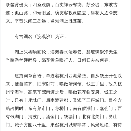
条鳌背侵天；四圣观前，百丈祥云缭绕。苏公堤，东坡古
迹；孤山路，和靖旧居。访友客投灵隐去，簪花人逐净慈
来。平昔只闻三岛远，岂知湖上胜蓬莱。
有古词名《浣溪沙》为证：
湖上朱桥响画轮，溶溶春水浸春云。碧琉璃滑净无尘。
当路游丝迎醉客，隔花黄鸟唤行人。日斜归去奈何春。
这篇词章言语，单道着杭州西湖景致。自从钱王开创以
来，便自整齐。旧宋以前，唤做清河镇。钱王手里，改为杭
州宁海军。高宗车驾南渡之后，唤做花花临安府。钱王之
时，只有十座城门。后南渡建都，又添了三座城门。目今方
腊占据时，东有菜市门，荐桥门；南有候潮门，嘉会门；西
有钱湖门，清波门，涌金门，钱塘门；北有北关门，艮山
门。城子方圆八十里。果然杭州城郭非常，风景胜绝。有诗