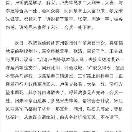
俭、张韬的是解珍、解宝。卢先锋见拿二人到来，大喜。与
李逵等合兵一处，会同众将，回到皋亭山大寨中来，参见宋
先锋等。都相见了，诉说折了董平、张清、周通一事，彼各
伤感。诸将尽来参拜了宋江，合兵一处下寨。
次日，教把张俭解赴苏州张招讨军前枭首示众。将张韬
就寨前割腹剜心，遥空祭献董平、张清、周通了当。宋先锋
与吴用计议道：“启请卢先锋领本部人马，去接应德清县路上
呼延灼等这支军，同到此间，计会取城。”卢俊义得令，便点
本部兵马起程，取路望奉口镇进发。三军路上到得奉口，正
迎着司行方败残军兵回来。卢俊义接着，大杀一阵。司行方
坠水而死，其余各自逃散去了。呼延灼参见卢先锋，合兵一
处。回来皋亭山总寨，参见宋先锋等。诸将会合计议。宋江
见两路军马都到了杭州，那宣州、湖州、独松关等处，皆是
张招讨、从参谋自调统制，前去各处护境安民，不在话下。