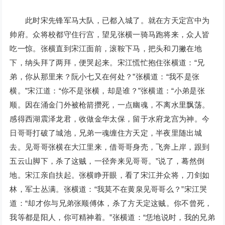
此时宋先锋军马大队，已都入城了。就在方天定宫中为
帅府。众将校都守住行宫，望见张横一骑马跑将来，众人皆
吃一惊。张横直到宋江面前，滚鞍下马，把头和刀撇在地
下，纳头拜了两拜，便哭起来。宋江慌忙抱住张横道：“兄
弟，你从那里来？阮小七又在何处？”张横道：“我不是张
横。”宋江道：“你不是张横，却是谁？”张横道：“小弟是张
顺。因在涌金门外被枪箭攒死，一点幽魂，不离水里飘荡。
感得西湖震泽龙君，收做金华太保，留于水府龙宫为神。今
日哥哥打破了城池，兄弟一魂缠住方天定，半夜里随出城
去。见哥哥张横在大江里来，借哥哥身壳，飞奔上岸，跟到
五云山脚下，杀了这贼，一径奔来见哥哥。”说了，蓦然倒
地。宋江亲自扶起。张横睁开眼，看了宋江并众将，刀剑如
林，军士丛满。张横道：“我莫不在黄泉见哥哥么？”宋江哭
道：“却才你与兄弟张顺傅体，杀了方天定这贼。你不曾死，
我等都是阳人，你可精神着。”张横道：“恁地说时，我的兄弟