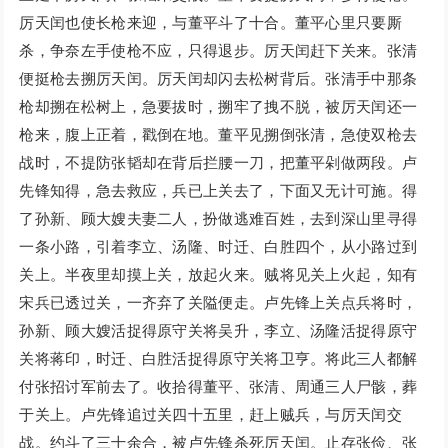
厉天闰也使长枪来迎，与董平斗了十合。董平心里只要厮
杀，争奈左手使枪不应，只得退步。厉天闰赶下关来。张清
便挺枪去搠厉天闰。厉天闰却闪去松树背后。张清手中那条
枪却搠在松树上，急要拔时，搠牢了拽不脱，被厉天闰还一
枪来，腹上正着，戳倒在地。董平见搠倒张清，急使双枪去
战时，不提防张韬却在背后拦腰一刀，把董平剁做两段。卢
先锋知得，急去救应，兵已上关去了，下面又无计可施。得
了孙新、顾大嫂夫妻二人，扮做逃难百姓，去到深山里寻得
一条小路，引着李立、汤隆、时迁、白胜四个，从小路过到
关上。半夜里却摸上关，放起火来。贼将见关上火起，知有
宋兵已透过关，一齐弃了关隘便走。卢先锋上关点兵将时，
孙新、顾大嫂活捉得原守关将吴升，李立、汤隆活捉得原守
关将蒋印，时迁、白胜活捉得原守关将卫亨。将此三人都解
付张招讨军前去了。收拾得董平、张清、周通三人尸骸，葬
于关上。卢先锋追过关四十五里，赶上贼兵，与厉天闰交
战。约斗了三十余合，被卢先锋杀死厉天闰。止存张俭、张