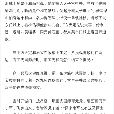
那城上见是个和尚挑战，慌忙报入太子宫中来。当有宝光国
师邓元觉，听的是个和尚勒战，便起身奏太子道：“小僧闻梁
山泊有这个和尚，名为鲁智深，惯使一条铁禅杖。请殿下去
东门城上，看小僧和他步斗几合。”方天定见说大喜，传令
旨，遂引八员猛将，同元帅石宝，都来菜市门城上看国师迎
敌。
当下方天定和石宝在敌楼上坐定，八员战将簇拥在两
边，看宝光国师战时。那宝光和尚怎生结束？但见：
穿一领烈火猩红直裰，系一条虎筋打就圆绦，挂一串七
宝璎珞数珠，着一双九环鹿皮僧鞋，衬里是香线金兽掩心，
双手使铮光浑铁禅杖。
当时开城门，放吊桥，那宝光国师邓元觉，引五百刀手
步军，飞奔出来。鲁智深见了道：“原来南军也有这秃厮出