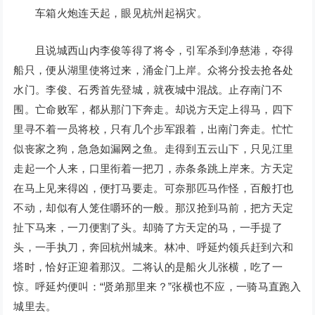
车箱火炮连天起，眼见杭州起祸灾。
且说城西山内李俊等得了将令，引军杀到净慈港，夺得
船只，便从湖里使将过来，涌金门上岸。众将分投去抢各处
水门。李俊、石秀首先登城，就夜城中混战。止存南门不
围。亡命败军，都从那门下奔走。却说方天定上得马，四下
里寻不着一员将校，只有几个步军跟着，出南门奔走。忙忙
似丧家之狗，急急如漏网之鱼。走得到五云山下，只见江里
走起一个人来，口里衔着一把刀，赤条条跳上岸来。方天定
在马上见来得凶，便打马要走。可奈那匹马作怪，百般打也
不动，却似有人笼住嚼环的一般。那汉抢到马前，把方天定
扯下马来，一刀便割了头。却骑了方天定的马，一手提了
头，一手执刀，奔回杭州城来。林冲、呼延灼领兵赶到六和
塔时，恰好正迎着那汉。二将认的是船火儿张横，吃了一
惊。呼延灼便叫：“贤弟那里来？”张横也不应，一骑马直跑入
城里去。