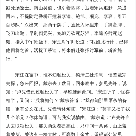
戳死汤逢士。南山吴值，也引着四将，迎着宋兵追赶，急退
回来，不提防定香桥正撞着李逵、鲍旭、项充、李衮，引五
百步队军杀出来。那两个牌手，直抢入怀里来，手舞蛮牌，
飞刀出鞘，早剁倒元兴。鲍旭刀砍死苏泾，李逵斧劈死赵
毅。接入中军帐坐下。宋江对军师说道：“我如此行计，已得
他四将之首，活捉了茅迪，将来解赴张招讨军前，斩首施
行。”
宋江在寨中，惟不知独松关、德清二处消息。便差戴宗
去探，急来回报。戴宗去了数日，回来寨中，参见先锋，说
知：“卢先锋已过独松关了，早晚便到此间。”宋江听了，忧喜
相半，又问：“兵将如何？”戴宗答道：“我都知那里厮杀的备
细，更有公文在此。先锋请休烦恼。”宋江道：“莫非又损了我
几个弟兄？你休隐避，可与我实说情由。”戴宗道：“卢先锋自
从去取独松关，那关两边都是高山，只中间一条路，山上盖
着关所。关边有一株大树，可高数十余丈，望得诸处皆见。