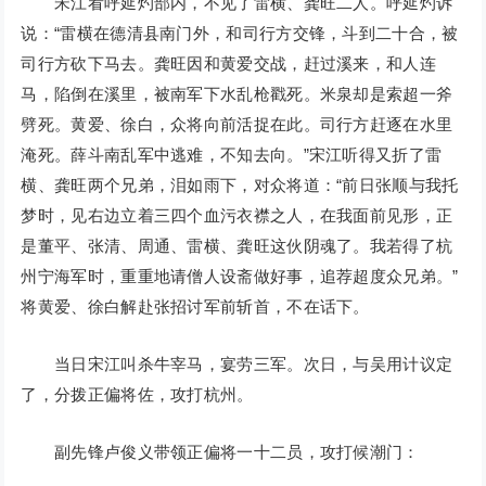
宋江看呼延灼部内，不见了雷横、龚旺二人。呼延灼诉
说：“雷横在德清县南门外，和司行方交锋，斗到二十合，被
司行方砍下马去。龚旺因和黄爱交战，赶过溪来，和人连
马，陷倒在溪里，被南军下水乱枪戳死。米泉却是索超一斧
劈死。黄爱、徐白，众将向前活捉在此。司行方赶逐在水里
淹死。薛斗南乱军中逃难，不知去向。”宋江听得又折了雷
横、龚旺两个兄弟，泪如雨下，对众将道：“前日张顺与我托
梦时，见右边立着三四个血污衣襟之人，在我面前见形，正
是董平、张清、周通、雷横、龚旺这伙阴魂了。我若得了杭
州宁海军时，重重地请僧人设斋做好事，追荐超度众兄弟。”
将黄爱、徐白解赴张招讨军前斩首，不在话下。
当日宋江叫杀牛宰马，宴劳三军。次日，与吴用计议定
了，分拨正偏将佐，攻打杭州。
副先锋卢俊义带领正偏将一十二员，攻打候潮门：