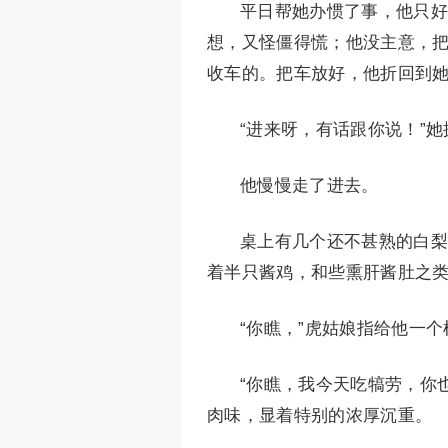
平日帮她办惯了事，他只好
想，又怪僵得慌；他没主意，
收车的。把车放好，他折回到
“进来呀，有话跟你说！”
他慢慢走了进去。
桌上有几个还不甚熟的白梨
着半只酱鸡，和些熏肝酱肚之
“你瞧，”虎姑娘指给他一
“你瞧，我今天吃犒劳，你
肉味，显着特别的浓厚沉重。