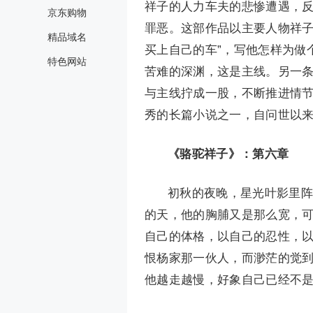
祥子的人力车夫的悲惨遭遇，
京东购物
罪恶。这部作品以主要人物祥子
精品域名
买上自己的车”，写他怎样为做
特色网站
苦难的深渊，这是主线。另一
与主线拧成一股，不断推进情
秀的长篇小说之一，自问世以
《骆驼祥子》：第六章
初秋的夜晚，星光叶影里阵
的天，他的胸脯又是那么宽，
自己的体格，以自己的忍性，
恨杨家那一伙人，而渺茫的觉
他越走越慢，好象自己已经不