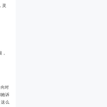
，灵
眼，
一向对
和她诉
。这么