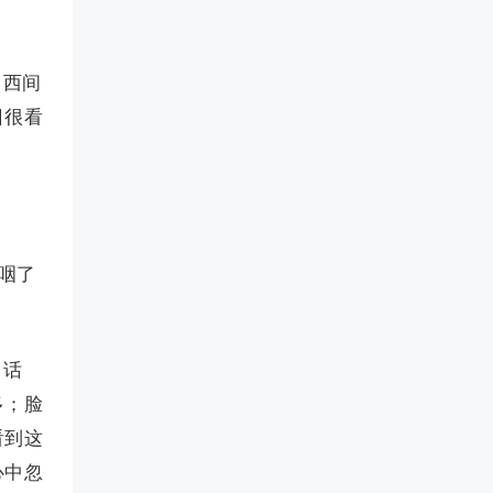
，西间
日很看
咽了
出话
多；脸
看到这
心中忽