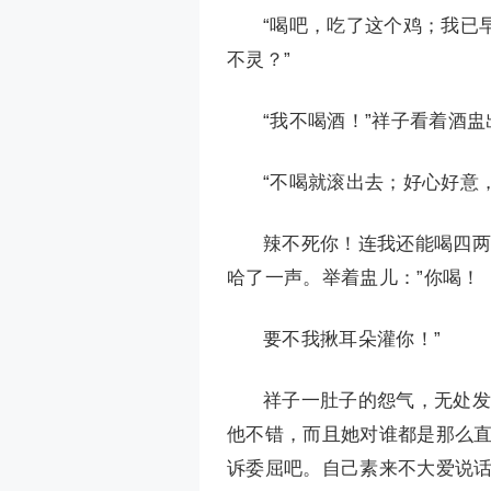
“喝吧，吃了这个鸡；我已
不灵？”
“我不喝酒！”祥子看着酒盅
“不喝就滚出去；好心好意
辣不死你！连我还能喝四两
哈了一声。举着盅儿：”你喝！
要不我揪耳朵灌你！”
祥子一肚子的怨气，无处发
他不错，而且她对谁都是那么
诉委屈吧。自己素来不大爱说