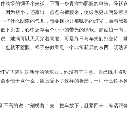
着件浅绿的绸子小夹袄，下面一条青洋绉肥腿的单裤。绿袄
光，因为短小，还露出一点点白裤腰来，使绿色更加明显素
象一些什么阴森的气儿，想要摆脱开那贼亮的灯光，而与黑
的低下头去，心中还存着个小小的带光的绿袄。虎姑娘一向
力说，她满可以天天穿着绸缎，可是终日与车夫们打交待，
布上也就不惹眼。祥子好似看见一个非常新异的东西，既熟
灯光下遇见这新异的活东西，他没有了主意。自己既不肯
是命令他干点什么，简直受不了这样的折磨，一种什么也不
声音不高的说：”别楞着！去，把车放下，赶紧回来，有话跟