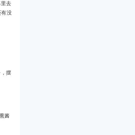
那里去
还有没
子，摆
熏酱