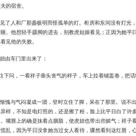
车夫的宿舍。
见了人和厂那盏极明而怪孤单的灯。柜房和东间没有灯光
没睡。他想轻手蹑脚的进去，别教虎姑娘看见；正因为她平
她看见他的失败。
妞由车门里出来了：
要往下问，一看祥子垂头丧气的样子，车上拉着铺盖卷，把话
惭愧与气闷凝成一团，登时立住了脚，呆在了那里。说不
也异样，不知是电灯照的，还是擦了粉，脸上比平日白了许
气。嘴唇上的确是抹着点胭脂，使虎妞也带出些媚气；祥子
加慌乱，因为平日没拿她当过女人看待，骤然看到这红唇，