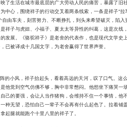
反映了生活在城市最底层的广大劳动人民的痛苦，暴露了旧
为中心，围绕祥子的行动交叉着两条线索，一条是祥子“拉
个自由车夫，刻苦努力、不断挣扎，到头来希望破灭，陷入
条是祥子与虎妞、小福子、夏太太等异性的纠葛，这是次线
节的发展。《骆驼祥子》是老舍的代表作，也是现代文学史
来，已被译成十几国文字，为老舍赢得了世界声誉。
阵的小风，祥子抬起头，看着高远的天河，叹了口气。这
可是他觉到空气仿佛不够，胸中非常憋闷。他想坐下痛哭一
以自己的要强，会让人当作猪狗，会维持不住一个事情，他
到一种无望，恐怕自己一辈子不会再有什么起色了。拉着铺
是拿起腿就能跑个十里八里的祥子了。