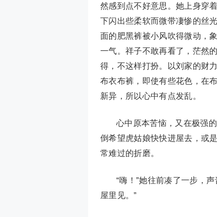
然感到点不好意思。她上身穿
下闪出些柔软而微带凄惨的丝
面的肥黑裤被小风吹得微动，
一气。祥子不敢再看了，茫然
得，不这样打扮。以刘家的财
布衣布裤，即使有些花色，在
新异，所以心中有点发乱。
心中原本苦恼，又在极强的
倒希望虎姑娘快快进屋去，或
常难过的折磨。
“嗨！”她往前凑了一步，
屋里见。”