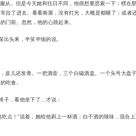
服从。但是今天她和往日不同，他很想要思索一下；楞在
把车拉了进去。看看南屋，没有灯光，大概是都睡了；或者
她的门前。忽然，他的心跳起来。
她探出头来，半笑半恼的说。
，皮儿还发青。一把酒壶，三个白磁酒盅。一个头号大盘
类的吃食。
个椅子，看他坐下了，才说：
也吃点！”说着，她给他斟上一杯酒；白干酒的辣味，混合上