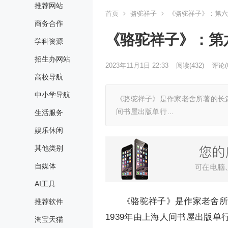
推荐网站
首页
骆驼祥子
《骆驼祥子》：第六
商务合作
《骆驼祥子》：第
学科资源
招生办网站
2023年11月1日 22:33
阅读
(432)
评论(
高校导航
中小学导航
《骆驼祥子》是作家老舍所著的长篇小
间书屋出版单行…
生活服务
娱乐休闲
其他类别
自媒体
AI工具
《骆驼祥子》是作家老舍所著
推荐软件
1939年由上海人间书屋出版
淘宝天猫