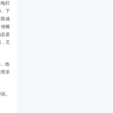
在电灯
净。下
夜联成
，他晓
她总是
识，又
动，他
象而非
你说。