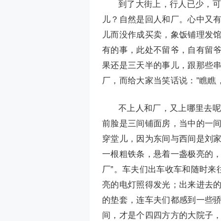
到了大街上，行人已少，可
儿？自然是回人和厂。心中又
儿而没作成买卖，象饭铺理发
有的事，此处不留爷，自有留
果还是三天半的事儿，跟那些
厂，而给大家当笑话说：”瞧瞧
不上人和厂，又上哪里去呢
前脸是三间铺面房，当中的一
穿堂儿，因为东间与西间是刘
一根粗铁条，悬着一盏极亮的，
厂”。车夫们出车收车和随时来
亮的电灯照得发光；出来进去
的垫套，连车夫们都感到一些
间，才是个四四方方的大院子