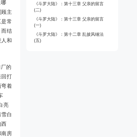
上哪
《斗罗大陆》：第十三章 父亲的留言
(二)
照顾主
《斗罗大陆》：第十三章 父亲的留言
工是常
(一)
，而结
《斗罗大陆》：第十二章 乱披风锤法
进人和
(五)
和厂的
来回打
面弯着
车
白亮
着雪白
的西
和南房