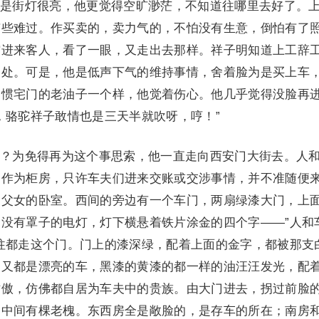
是街灯很亮，他更觉得空旷渺茫，不知道往哪里去好了。
有些难过。作买卖的，卖力气的，不怕没有生意，倒怕有了
馆进来客人，看了一眼，又走出去那样。祥子明知道上工辞
爷处。可是，他是低声下气的维持事情，舍着脸为是买上车
串惯宅门的老油子一个样，他觉着伤心。他几乎觉得没脸再
，骆驼祥子敢情也是三天半就吹呀，哼！”
？为免得再为这个事思索，他一直走向西安门大街去。人
间作为柜房，只许车夫们进来交账或交涉事情，并不准随便
家父女的卧室。西间的旁边有一个车门，两扇绿漆大门，上
没有罩子的电灯，灯下横悬着铁片涂金的四个字——”人和
往都走这个门。门上的漆深绿，配着上面的金字，都被那支
的又都是漂亮的车，黑漆的黄漆的都一样的油汪汪发光，配
骄傲，仿佛都自居为车夫中的贵族。由大门进去，拐过前脸
，中间有棵老槐。东西房全是敞脸的，是存车的所在；南房