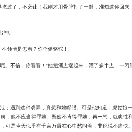
早吃过了，不必让！我刚才用骨牌打了一卦，准知道你回来
出神。
，不领情是怎着？你个傻骆驼！
呢。不信，你看看！”她把酒盅端起来，灌了多半盅，一闭
泄；遇到这种戏弄，真想和她瞪眼。可是他知道，虎姑娘
直爽，他不应当得罪她。既然不肯得罪她，再一想，就爽性
话，可是今天似乎有千言万语在心中憋闷着，非说说不痛快