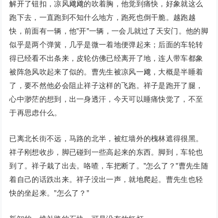
解开了钮扣，凉风飕飕的吹着胸，他觉到痛快，好象就这么
跑下去，一直跑到不知什么地方，跑死也倒干脆。越跑越
快，前面有一辆，他”开”一辆，一会儿就过了天安门。他的脚
似乎是两个弹簧，几乎是微一着地便弹起来；后面的车轮转
得已经看不出条来，皮轮仿佛已经离开了地，连人带车都象
被阵急风吹起来了似的。曹先生被凉风一飕，大概是半睡着
了，要不然他必会阻止祥子这样的飞跑。祥子是跑开了腿，
心中渺茫的想到，出一身透汗，今天可以睡痛快觉了，不至
于再思虑什么。
已离北长街不远，马路的北半，被红墙外的槐林遮得很黑。
祥子刚想收步，脚已碰到一些高起来的东西。脚到，车轮也
到了。祥子栽了出去。咯喳，车把断了。”怎么了？”曹先生随
着自己的话跌出来。祥子没出一声，就地爬起。曹先生也轻
快的坐起来。”怎么了？”