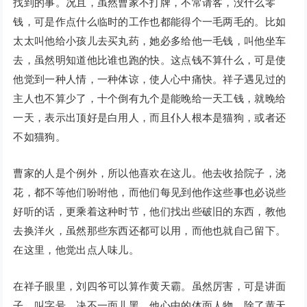
找到的事。况且，虽然曹家不打牌，不常请客，没什么零
钱，可是作点什么临时的工作也都能得个一毛两毛的。比如
太太叫他给小孩儿去买丸药，她必多给他一毛钱，叫他坐车
去，虽然明知道他比谁也跑的快。这点钱不算什么，可是使
他觉到一种人情，一种体谅，使人心中痛快。祥子遇见过的
主人也不算少了，十个倒有九个是能晚给一天工钱，就晚给
一天，表示出顶好是白用人，而且仆人根本是猫狗，或者还
不如猫狗。
曹家的人是个例外，所以他喜欢在这儿。他去收拾院子，浇
花，都不等他们吩咐他，而他们每见到他作这些事也必说些
好听的话，更乘着这种时节，他们找出些破旧的东西，教他
去换洋火，虽然那些东西还都可以用，而他也就自己留下。
在这里，他觉出点人味儿。
在祥子眼里，刘四爷可以算作黄天霸。虽然厉害，可是讲面
子，叫字号，决不一面儿黑。他心中的体面人物，除了黄天