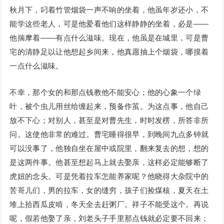
秋月下，叼着竹管烟袋一声不响的坐着，他虽年岁还小，不
能学这些老人，可是他爱看他们这样静静的坐着，必是——
他揣摩着——有点什么滋味。现在，他虽是在城里，可是曹
宅的清静足以让他想起乡间来，他真愿抽上个烟袋，哪摸着
一点什么滋味。
不幸，那个女的和那点钱教他不能安心；他的心象一个绿
叶，被个虫儿用丝给缠起来，预备作茧。为这点事，他自己
放不下心；对别人，甚至是对曹先生，时时发楞，所答非所
问。这使他非常的难过。曹宅睡得很早，到晚间九点多钟就
可以没事了，他独自坐在屋中或院里，翻来复去的想，想的
是这两件事。他甚至想起马上就去娶亲，这样必定能够断了
虎妞的念头。可是凭着拉车怎能养家呢？他晓得大杂院中的
苦哥儿们，男的拉车，女的缝穷，孩子们捡煤核，夏天在土
堆上拾西瓜皮啃，冬天全去赶粥厂。祥子不能受这个。再说
呢，假若他娶了亲，刘老头子手里那点钱就必定要不回来；