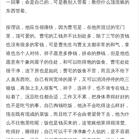
一回事；命是自己的，可是教别人管着；教些什么顶混账的
东西管着。
按理说，他应当很痛快，因为曹宅是，在他所混过的宅门
里，顶可爱的。曹宅的工钱并不比别处多，除了三节的赏钱
也没有很多的零钱，可是曹先生与曹太太都非常的和气，拿
谁也当个人对待。祥子愿意多挣钱，拚命的挣钱，但是他也
愿意有个象间屋子的住处，和可以吃得饱的饭食。曹宅处处
很干净，连下房也是如此；曹宅的饭食不苦，而且决不给下
人臭东西吃。自己有间宽绰的屋子，又可以消消停停的吃三
顿饭，再加上主人很客气，祥子，连祥子，也不肯专在钱上
站着了。况且吃住都合适，工作又不累，把身体养得好好的
也不是吃亏的事。自己掏钱吃饭，他决不会吃得这么样好，
现在既有现成的菜饭，而且吃了不会由脊梁骨下去，他为什
么不往饱里吃呢；饭也是钱买来的，这笔账他算得很清楚。
吃得好，睡得好，自己可以干干净净象个人似的，是不容易