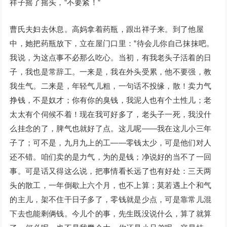
祥子摇了摇头，”不要紧！”
曹氏夫妇去休息。高妈拿着药瓶，跟出祥子来。到了他屋
中，她把药瓶放下，立在屋门口里：”待会儿你自己抹抹吧。
我说，为这点事不必那么吃心。当初，有我老头子活着的日
子，我也是常辞工。一来是，我在外头受累，他不要强，教
我生气。二来是，年轻气儿粗，一句话不投缘，散！卖力气
挣钱，不是奴才；你有你的臭钱，我泥人也有个土性儿；老
太太有个伺候不着！现在我可好多了，老头子一死，我没什
么挂念的了，脾气也就好了点。这儿呢——我在这儿小三年
子了；可不是，九月九上的工——零钱太少，可是他们对人
还不错。咱们卖的是力气，为的是钱；净说好的当不了一回
事。可是话又得这么说，把事情看长远了也有好处：三天两
头的散工，一年倒歇上六个月，也不上算；莫若遇上个和气
的主儿，架不住干日子多了，零钱就是少点，可是靠常儿混
下去也能剩俩钱。今儿个的事，先生既没说什么，算了就算