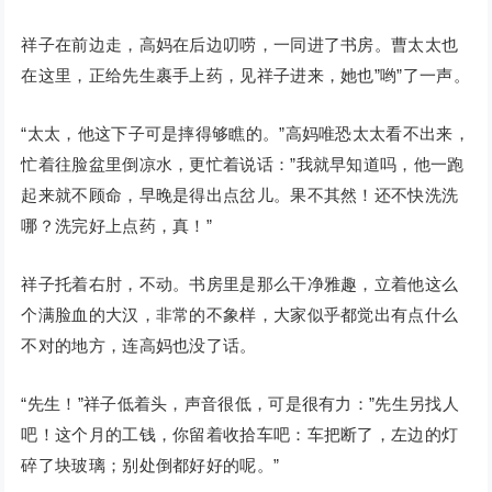
祥子在前边走，高妈在后边叨唠，一同进了书房。曹太太也
在这里，正给先生裹手上药，见祥子进来，她也”哟”了一声。
“太太，他这下子可是摔得够瞧的。”高妈唯恐太太看不出来，
忙着往脸盆里倒凉水，更忙着说话：”我就早知道吗，他一跑
起来就不顾命，早晚是得出点岔儿。果不其然！还不快洗洗
哪？洗完好上点药，真！”
祥子托着右肘，不动。书房里是那么干净雅趣，立着他这么
个满脸血的大汉，非常的不象样，大家似乎都觉出有点什么
不对的地方，连高妈也没了话。
“先生！”祥子低着头，声音很低，可是很有力：”先生另找人
吧！这个月的工钱，你留着收拾车吧：车把断了，左边的灯
碎了块玻璃；别处倒都好好的呢。”