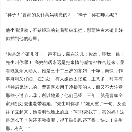
“祥子！”曹家的女仆高妈响亮的叫，”祥子！你在哪儿呢？”
他坐着没动，不错眼珠的钉着那破车把，那两块白木碴儿好
似插到他的心里。
“你是怎个碴儿呀！一声不出，藏在这儿；你瞧，吓我一跳！
先生叫你哪！”高妈的话永远是把事情与感情都搀合起来，显
着既复杂又动人。她是三十二三岁的寡妇，干净，爽快，作
事麻利又仔细。在别处，有人嫌她太张道，主意多，时常有
些神眉鬼道儿的。曹家喜欢用干净掺亮的人，而又不大注意
那些小过节儿③，所以她跟了他们已经二三年，就是曹家全
家到别处去也老带着她。”先生叫你哪！”她又重了一句。及至
祥子立起来，她看明他脸上的血：”可吓死我了，我的妈！这
是怎么了？你还不动换哪，得了破伤风还了得！快走！先生
那儿有药！”