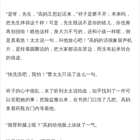
“是呀，先生，”高妈又想起话来，”祥子是磨不开；本来吗，
把先生摔得这个样！可是，先生既说不是你的错儿，你也甭
再别扭啦！瞧他这样，身大力不亏的，还和小孩一样呢，倒
是真着急！太太说一句，叫他放心吧！”高妈的话很象留声机
片，是转着圆圈说的，把大家都说在里边，而没有起承转合
的痕迹。
“快洗洗吧，我怕！”曹太太只说了这么一句。
祥子的心中很乱，末了听到太太说怕血，似乎找到了一件可
以安慰她的事；把脸盆搬出来，在书房门口洗了几把。高妈
拿着药瓶在门内等着他。
“胳臂和腿上呢？”高妈给他脸上涂抹了一气。