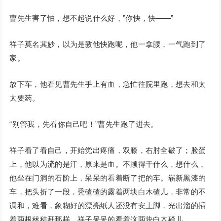
曹先生害了怕，想不起说什么好，”你快，快——”
祥子莫名其妙，以为是教他快跑呢，他一拿腰，一气跑到了
家。
放下车，他看见曹先生手上有血，急忙往院里跑，想去和太
太要药。
“别管我，先看你自己吧！”曹先生跑了进去。
祥子看了看自己，开始觉出疼痛，双膝，右肘全破了；脸蛋
上，他以为流的是汗，原来是血。不顾得干什么，想什么，
他坐在门洞的石阶上，呆呆的看着断了把的车。崭新黑漆的
车，把头折了一段，秃碴碴的露着两块白木碴儿，非常的不
调和，难看，象糊好的漂亮纸人还没有安上脚，光出溜的插
着两根秫秸秆那样。祥子呆呆的看着这两块白木碴儿。