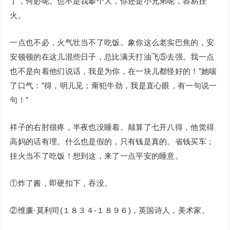
了，何必呢。也不是我攀个大，你还是小兄弟呢，容易挂
火。
一点也不必，火气壮当不了吃饭。象你这么老实巴焦的，安
安顿顿的在这儿混些日子，总比满天打油飞⑤去强。我一点
也不是向着他们说话，我是为你，在一块儿都怪好的！”她喘
了口气：”得，明儿见；甭犯牛劲，我是直心眼，有一句说一
句！”
祥子的右肘很疼，半夜也没睡着。颠算了七开八得，他觉得
高妈的话有理。什么也是假的，只有钱是真的。省钱买车；
挂火当不了吃饭！想到这，来了一点平安的睡意。
①炸了酱，即硬扣下，吞没。
②维廉·莫利司(１８３４-１８９６)，英国诗人，美术家。