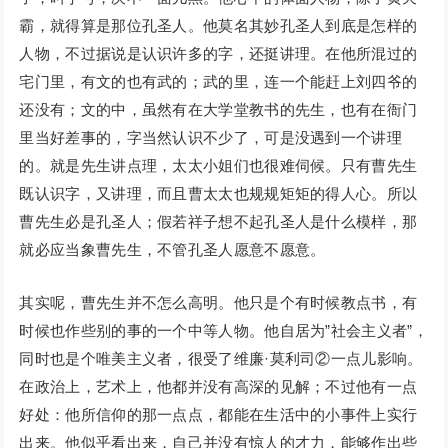
霸，就得算是那位孔圣人。他莫名其妙孔圣人到底是怎样的
人物，不过据说是认识许多的字，还挺讲理。在他所混过的
宅门里，有文的也有武的；武的里，连一个能赶上刘四爷的
还没有；文的中，虽然有在大学堂教书的先生，也有在衙门
里当好差事的，字当然认识不少了，可是没遇到一个讲理
的。就是先生讲点理，太太小姐们也很难伺候。只有曹先生
既认识字，又讲理，而且曹太太也规规矩矩的得人心。所以
曹先生必是孔圣人；假若祥子想不起孔圣人是什么模样，那
就必应当象曹先生，不管孔圣人愿意不愿意。
其实呢，曹先生并不怎么高明。他只是个有时候教点书，有
时候也作些别的事的一个中等人物。他自居为”社会主义者”，
同时也是个唯美主义者，很受了维廉·莫利司②一点儿影响。
在政治上，艺术上，他都并没有高深的见解；不过他有一点
好处：他所信仰的那一点点，都能在生活中的小事件上实行
出来。他似乎看出来，自己并没有惊人的才力，能够作出些