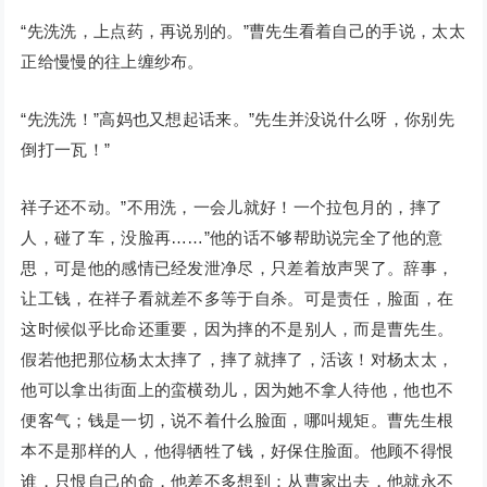
“先洗洗，上点药，再说别的。”曹先生看着自己的手说，太太
正给慢慢的往上缠纱布。
“先洗洗！”高妈也又想起话来。”先生并没说什么呀，你别先
倒打一瓦！”
祥子还不动。”不用洗，一会儿就好！一个拉包月的，摔了
人，碰了车，没脸再……”他的话不够帮助说完全了他的意
思，可是他的感情已经发泄净尽，只差着放声哭了。辞事，
让工钱，在祥子看就差不多等于自杀。可是责任，脸面，在
这时候似乎比命还重要，因为摔的不是别人，而是曹先生。
假若他把那位杨太太摔了，摔了就摔了，活该！对杨太太，
他可以拿出街面上的蛮横劲儿，因为她不拿人待他，他也不
便客气；钱是一切，说不着什么脸面，哪叫规矩。曹先生根
本不是那样的人，他得牺牲了钱，好保住脸面。他顾不得恨
谁，只恨自己的命，他差不多想到：从曹家出去，他就永不