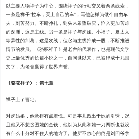
以主要人物祥子为中心，围绕祥子的行动交叉着两条线索，
一条是祥子“拉车，买上自己的车”，写他怎样为做个自由车
夫，刻苦努力、不断挣扎，到头来希望破灭，陷入更加苦难
的深渊，这是主线。另一条是祥子与虎妞、小福子、夏太太
等异性的纠葛，这是次线，但它与主线拧成一股，不断推进
情节的发展。《骆驼祥子》是老舍的代表作，也是现代文学
史上最优秀的长篇小说之一，自问世以来，已被译成十几国
文字，为老舍赢得了世界声誉。
《骆驼祥子》：第七章
祥子上了曹宅。
对虎姑娘，他觉得有点羞愧。可是事儿既出于她的引诱，况
且他又不想贪图她的金钱，他以为从此和她一刀两断也就没
有什么十分对不住人的地方了。他所不放心的倒是刘四爷拿