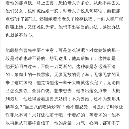
着他的那点钱。马上去要，恐怕老头子多心。从此不再去见
他们父女，也许虎姑娘一怒，对老头子说几句坏话，而把那
点钱”炸了酱”①。还继续着托老头子给存钱吧，一到人和厂就
得碰上她，又怪难以为情。他想不出妥当的办法，越没办法
也就越不放心。
他颇想向曹先生要个主意，可是怎么说呢？对虎姑娘的那一
段是对谁也讲不得的。想到这儿，他真后悔了；这件事是，
他开始明白过来，不能一刀两断的。这种事是永远洗不清
的，象肉上的一块黑瘢。无缘无故的丢了车，无缘无故的又
来了这层缠绕，他觉得他这一辈子大概就这么完了，无论自
己怎么要强，全算白饶。想来想去，他看出这么点来：大概
到最后，他还得舍着脸要虎姑娘；不为要她，还不为要那几
辆车么？”当王八的吃俩炒肉”！他不能忍受，可是到了时候还
许非此不可！只好还往前干吧，干着好的，等着坏的；他不
敢再象从前那样自信了。他的身量，力气，心胸，都算不了