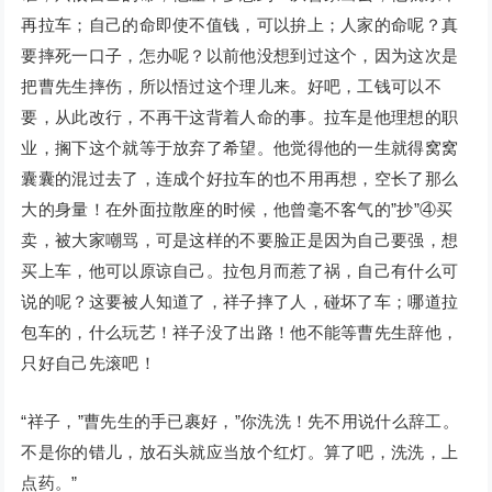
再拉车；自己的命即使不值钱，可以拚上；人家的命呢？真
要摔死一口子，怎办呢？以前他没想到过这个，因为这次是
把曹先生摔伤，所以悟过这个理儿来。好吧，工钱可以不
要，从此改行，不再干这背着人命的事。拉车是他理想的职
业，搁下这个就等于放弃了希望。他觉得他的一生就得窝窝
囊囊的混过去了，连成个好拉车的也不用再想，空长了那么
大的身量！在外面拉散座的时候，他曾毫不客气的”抄”④买
卖，被大家嘲骂，可是这样的不要脸正是因为自己要强，想
买上车，他可以原谅自己。拉包月而惹了祸，自己有什么可
说的呢？这要被人知道了，祥子摔了人，碰坏了车；哪道拉
包车的，什么玩艺！祥子没了出路！他不能等曹先生辞他，
只好自己先滚吧！
“祥子，”曹先生的手已裹好，”你洗洗！先不用说什么辞工。
不是你的错儿，放石头就应当放个红灯。算了吧，洗洗，上
点药。”