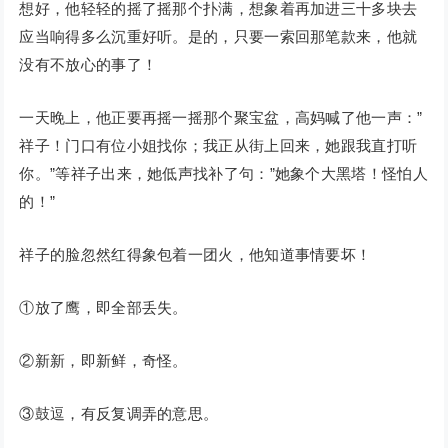
想好，他轻轻的摇了摇那个扑满，想象着再加进三十多块去
应当响得多么沉重好听。是的，只要一索回那笔款来，他就
没有不放心的事了！
一天晚上，他正要再摇一摇那个聚宝盆，高妈喊了他一声：”
祥子！门口有位小姐找你；我正从街上回来，她跟我直打听
你。”等祥子出来，她低声找补了句：”她象个大黑塔！怪怕人
的！”
祥子的脸忽然红得象包着一团火，他知道事情要坏！
①放了鹰，即全部丢失。
②新新，即新鲜，奇怪。
③鼓逗，有反复调弄的意思。