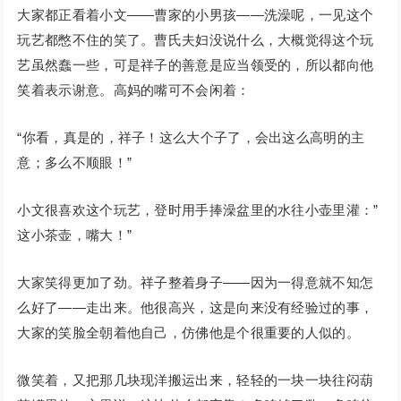
大家都正看着小文——曹家的小男孩——洗澡呢，一见这个
玩艺都憋不住的笑了。曹氏夫妇没说什么，大概觉得这个玩
艺虽然蠢一些，可是祥子的善意是应当领受的，所以都向他
笑着表示谢意。高妈的嘴可不会闲着：
“你看，真是的，祥子！这么大个子了，会出这么高明的主
意；多么不顺眼！”
小文很喜欢这个玩艺，登时用手捧澡盆里的水往小壶里灌：”
这小茶壶，嘴大！”
大家笑得更加了劲。祥子整着身子——因为一得意就不知怎
么好了——走出来。他很高兴，这是向来没有经验过的事，
大家的笑脸全朝着他自己，仿佛他是个很重要的人似的。
微笑着，又把那几块现洋搬运出来，轻轻的一块一块往闷葫