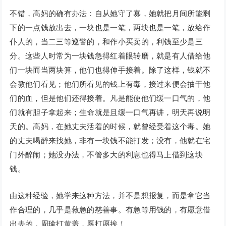
不错，高妈的确有办法：自从她守了寡，她就把月间所能剩
下的一点钱放出去，一块也是一笔，两块也是一笔，放给作
仆人的，当二三等巡警的，和作小买卖的，利钱至少是三
分。这些人时常为一块钱急得红着眼转磨，就是有人借给他
们一块而当两块算，他们也得伸手接着。除了这样，钱就不
会教他们看见；他们所看见的钱上有毒，接过来便会抽干他
们的血，但是他们还得接着。凡是能使他们缓一口气的，他
们就有胆子拿起来；生命就是且缓一口气再讲，明天再说明
天的。高妈，在她丈夫活着的时候，就曾经受着这个毒。她
的丈夫喝醉来找她，非有一块钱不能打发；没有，他就在宅
门外醉闹；她没办法，不管多大的利息也得马上借到这块
钱。
由这种经验，她学来这种方法，并不是想报复，而是拿它当
作合理的，几乎是救急的慈善事。有急等用钱的，有愿意借
出去的，周瑜打黄盖，愿打愿挨！