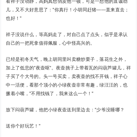
看祥子没动静，高妈真想俏皮他一顿，可是一想他的直诚劲
儿，又不大好意思了：”你真行！小胡同赶猪——直来直去；
也好！”
祥子没说什么，等高妈走了，对自己点了点头，似乎是承认
自己的一把死拿值得佩服，心中怪高兴的。
已经是初冬天气，晚上胡同里叫卖糖炒栗子，落花生之外，
加上了低悲的”夜壶呕”。夜壶挑子上带着瓦的闷葫芦罐儿，祥
子买了个大号的。头一号买卖，卖夜壶的找不开钱，祥子心
中一活便，看那个顶小的小绿夜壶非常有趣，绿汪汪的，也
撅着小嘴，”不用找钱了，我来这么一个！”
放下闷葫芦罐，他把小绿夜壶送到里边去：”少爷没睡哪？
送你个好玩艺！”