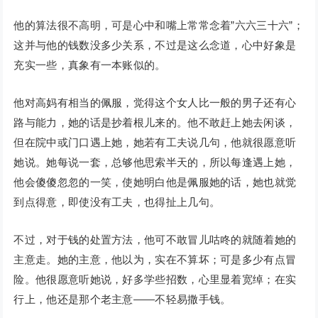
他的算法很不高明，可是心中和嘴上常常念着”六六三十六”；
这并与他的钱数没多少关系，不过是这么念道，心中好象是
充实一些，真象有一本账似的。
他对高妈有相当的佩服，觉得这个女人比一般的男子还有心
路与能力，她的话是抄着根儿来的。他不敢赶上她去闲谈，
但在院中或门口遇上她，她若有工夫说几句，他就很愿意听
她说。她每说一套，总够他思索半天的，所以每逢遇上她，
他会傻傻忽忽的一笑，使她明白他是佩服她的话，她也就觉
到点得意，即使没有工夫，也得扯上几句。
不过，对于钱的处置方法，他可不敢冒儿咕咚的就随着她的
主意走。她的主意，他以为，实在不算坏；可是多少有点冒
险。他很愿意听她说，好多学些招数，心里显着宽绰；在实
行上，他还是那个老主意——不轻易撒手钱。