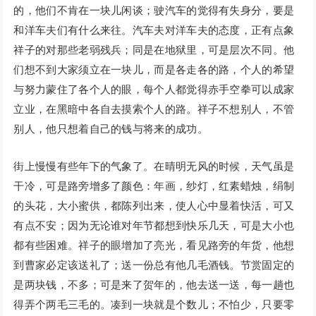
的，他们不肯在一块儿闲谈；驶汽车的觉得有失身分，要是
和洋车夫们有什么来往。汽车夫对洋车夫的态度，正有点象
祥子的对那些老弱残兵；同是在地狱里，可是层次不同。他
们想不到大家须立在一块儿，而是各走各的路，个人的希望
与努力蒙住了各个人的眼，每个人都觉得赤手空拳可以成家
立业，在黑暗中各自去摸索个人的路。祥子不想别人，不管
别人，他只想着自己的钱与将来的成功。
街上慢慢有些年下的气象了。在晴明无风的时候，天气虽是
干冷，可是路旁增多了颜色：年画，纱灯，红素蜡烛，绢制
的头花，大小蜜供，都陈列出来，使人心中显着快活，可又
有点不安；因为无论谁对年节都想到快乐几天，可是大小也
都有些困难。祥子的眼增加了亮光，看见路旁的年货，他想
到曹家必定该送礼了；送一份总有他几毛酒钱。节赏固定的
是两块钱，不多；可是来了贺年的，他去送一送，每一趟也
得弄个两毛三毛的。凑到一块就是个数儿；不怕少，只要零