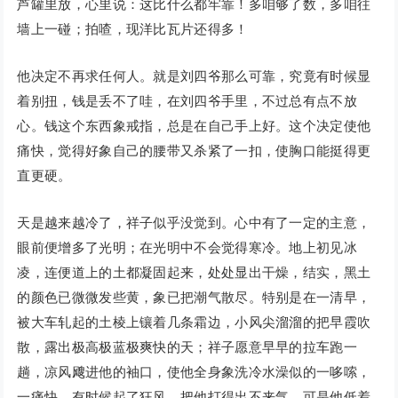
芦罐里放，心里说：这比什么都牢靠！多咱够了数，多咱往
墙上一碰；拍喳，现洋比瓦片还得多！
他决定不再求任何人。就是刘四爷那么可靠，究竟有时候显
着别扭，钱是丢不了哇，在刘四爷手里，不过总有点不放
心。钱这个东西象戒指，总是在自己手上好。这个决定使他
痛快，觉得好象自己的腰带又杀紧了一扣，使胸口能挺得更
直更硬。
天是越来越冷了，祥子似乎没觉到。心中有了一定的主意，
眼前便增多了光明；在光明中不会觉得寒冷。地上初见冰
凌，连便道上的土都凝固起来，处处显出干燥，结实，黑土
的颜色已微微发些黄，象已把潮气散尽。特别是在一清早，
被大车轧起的土棱上镶着几条霜边，小风尖溜溜的把早霞吹
散，露出极高极蓝极爽快的天；祥子愿意早早的拉车跑一
趟，凉风飕进他的袖口，使他全身象洗冷水澡似的一哆嗦，
一痛快。有时候起了狂风，把他打得出不来气，可是他低着