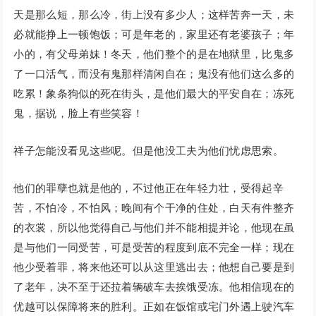
天是那么短，那么冷，街上没有多少人；这样苦奔一天，未
必就能挣上一顿饱饭；可是年老的，家里还有老婆孩子；年
小的，有父母弟妹！冬天，他们整个的是在地狱里，比鬼多
了一口活气，而没有鬼那样清闲自在；鬼没有他们这么多的
吃累！象条狗似的死在街头，是他们最大的平安自在；冻死
鬼，据说，脸上有些笑容！
祥子怎能没看见这些呢。但是他没工夫为他们忧虑思索。
他们的罪孽也就是他的，不过他正在年轻力壮，受得起辛
苦，不怕冷，不怕风；晚间有个干净的住处，白天有件整齐
的衣裳，所以他觉得自己与他们并不能相提并论，他现在虽
是与他们一同受苦，可是受苦的程度到底不完全一样；现在
他少受着罪，将来他还可以从这里逃出去；他想自己要是到
了老年，决不至于还拉着辆破车去挨饿受冻。他相信现在的
优越可以保障将来的胜利。正如在饭馆或宅门外遇上驶汽车