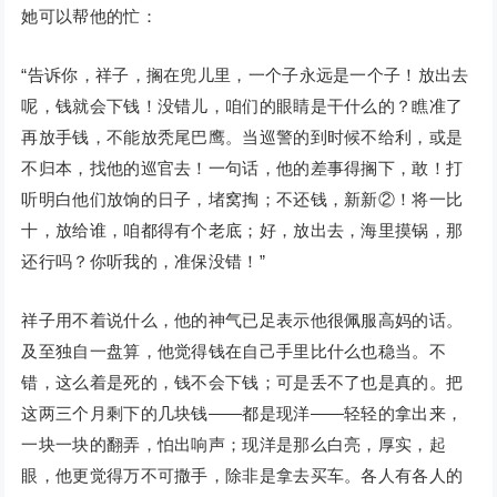
她可以帮他的忙：
“告诉你，祥子，搁在兜儿里，一个子永远是一个子！放出去
呢，钱就会下钱！没错儿，咱们的眼睛是干什么的？瞧准了
再放手钱，不能放秃尾巴鹰。当巡警的到时候不给利，或是
不归本，找他的巡官去！一句话，他的差事得搁下，敢！打
听明白他们放饷的日子，堵窝掏；不还钱，新新②！将一比
十，放给谁，咱都得有个老底；好，放出去，海里摸锅，那
还行吗？你听我的，准保没错！”
祥子用不着说什么，他的神气已足表示他很佩服高妈的话。
及至独自一盘算，他觉得钱在自己手里比什么也稳当。不
错，这么着是死的，钱不会下钱；可是丢不了也是真的。把
这两三个月剩下的几块钱——都是现洋——轻轻的拿出来，
一块一块的翻弄，怕出响声；现洋是那么白亮，厚实，起
眼，他更觉得万不可撒手，除非是拿去买车。各人有各人的