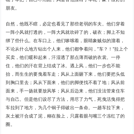
朋友。
自然，他既不瞎，必定也看见了那些老弱的车夫。他们穿着
一阵小风就打透的，一阵大风就吹碎了的，破衣；脚上不知
绑了些什么。在车口上，他们哆嗦着，眼睛象贼似的溜着，
不论从什么地方钻出个人来，他们都争着问，”车？！”拉上个
买卖，他们暖和起来，汗湿透了那点薄而破的衣裳。一停
住，他们的汗在背上结成了冰。遇上风，他们一步也不能
抬，而生生的要曳着车走；风从上面砸下来，他们要把头低
到胸口里去；风从下面来，他们的脚便找不着了地；风从前
面来，手一扬就要放风筝；风从后边来，他们没法管束住车
与自己。但是他们设尽了方法，用尽了力气，死曳活曳得把
车拉到了地方，为几个铜子得破出一条命。一趟车拉下来，
灰土被汗合成了泥，糊在脸上，只露着眼与嘴三个冻红了的
圈。