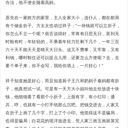
办法，他不便全随着高妈。
原先在一家姓方的家里，主人全家大小，连仆人，都在邮局
有个储金折子。方太太也劝过祥子：”一块钱就可以立折子，
你怎么不立一个呢？俗言说得好，常将有日思无日，莫到无
时盼有时；年轻轻的，不乘着年轻力壮剩下几个，一年三百
六十天不能天天是晴天大日头。这又不费事，又牢靠，又有
利钱，哪时鞍住还可以提点儿用，还要怎么方便呢？去，去
要个单子来，你不会写，我给你填上，一片好心！”
祥子知道她是好心，而且知道厨子王六和奶妈子秦妈都有折
子，他真想试一试。可是有一天方大小姐叫他去给放进十块
钱，他细细看了看那个小折子，上面有字，有小红印；通
共，哼，也就有一小打手纸那么沉吧。把钱交进去，人家又
在折子上画了几个字，打上了个小印。他觉得这不是骗局，
也得是骗局；白花花的现洋放进去，凭人家三画五画就算完