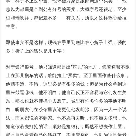
事，祥子不上这个当。他怀疑方家是跟邮局这个买卖——他
总以为邮局是个到处有分号的买卖，大概字号还很老，至少
也和瑞蚨祥，鸿记差不多——有关系，所以才这样热心给拉
生意。
即使事实不是这样，现钱在手里到底比在小折子上强，强的
多！折子上的钱只是几个字！
对于银行银号，他只知道那是出”座儿”的地方，假若巡警不阻
止在那儿搁车的话，准能拉上”买卖”。至于里面作些什么事，
他猜不透。不错，这里必是有很多的钱；但是为什么单到这
里来鼓逗③钱，他不明白；他自己反正不容易与它们发生关
系，那么也就不便操心去想了。城里有许多许多的事他不明
白，听朋友们在茶馆里议论更使他发胡涂，因为一人一个说
法，而且都说的不到家。他不愿再去听，也不愿去多想，他
知道假若去打抢的话，顶好是抢银行；既然不想去作土匪，
那么自己拿着自己的钱好了，不用管别的。他以为这是最老