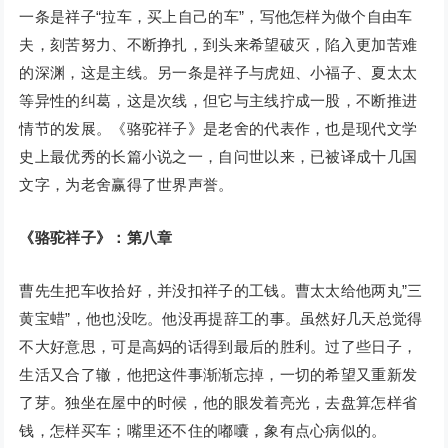
一条是祥子“拉车，买上自己的车”，写他怎样为做个自由车
夫，刻苦努力、不断挣扎，到头来希望破灭，陷入更加苦难
的深渊，这是主线。另一条是祥子与虎妞、小福子、夏太太
等异性的纠葛，这是次线，但它与主线拧成一股，不断推进
情节的发展。《骆驼祥子》是老舍的代表作，也是现代文学
史上最优秀的长篇小说之一，自问世以来，已被译成十几国
文字，为老舍赢得了世界声誉。
《骆驼祥子》：第八章
曹先生把车收拾好，并没扣祥子的工钱。曹太太给他两丸”三
黄宝蜡”，他也没吃。他没再提辞工的事。虽然好几天总觉得
不大好意思，可是高妈的话得到最后的胜利。过了些日子，
生活又合了辙，他把这件事渐渐忘掉，一切的希望又重新发
了芽。独坐在屋中的时候，他的眼发着亮光，去盘算怎样省
钱，怎样买车；嘴里还不住的嘟囔，象有点心病似的。