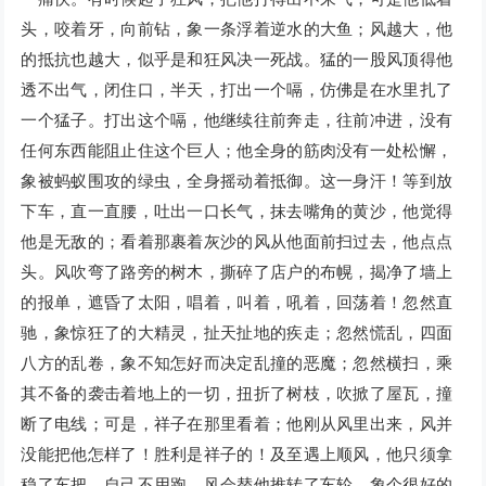
头，咬着牙，向前钻，象一条浮着逆水的大鱼；风越大，他
的抵抗也越大，似乎是和狂风决一死战。猛的一股风顶得他
透不出气，闭住口，半天，打出一个嗝，仿佛是在水里扎了
一个猛子。打出这个嗝，他继续往前奔走，往前冲进，没有
任何东西能阻止住这个巨人；他全身的筋肉没有一处松懈，
象被蚂蚁围攻的绿虫，全身摇动着抵御。这一身汗！等到放
下车，直一直腰，吐出一口长气，抹去嘴角的黄沙，他觉得
他是无敌的；看着那裹着灰沙的风从他面前扫过去，他点点
头。风吹弯了路旁的树木，撕碎了店户的布幌，揭净了墙上
的报单，遮昏了太阳，唱着，叫着，吼着，回荡着！忽然直
驰，象惊狂了的大精灵，扯天扯地的疾走；忽然慌乱，四面
八方的乱卷，象不知怎好而决定乱撞的恶魔；忽然横扫，乘
其不备的袭击着地上的一切，扭折了树枝，吹掀了屋瓦，撞
断了电线；可是，祥子在那里看着；他刚从风里出来，风并
没能把他怎样了！胜利是祥子的！及至遇上顺风，他只须拿
稳了车把，自己不用跑，风会替他推转了车轮，象个很好的