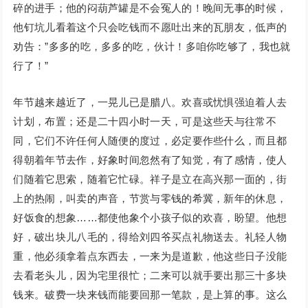
碎的进手；他的闷葫芦罐是不会冤人的！晚间无事的时候，
他钉坑儿看着这个只会吃钱而不愿吐出来的瓦朋友，低声的
劝告：”多多的吃，多多的吃，伙计！多咱你吃够了，我也就
行了！”
年节越来越近了，一晃儿已是腊八。欢喜或忧惧强迫着人去
计划，布置；还是二十四小时一天，可是这些天与往常不
同，它们不许任何人随便的度过，必定要作些什么，而且都
得朝着年节去作，好象时间忽然有了知觉，有了感情，使人
们随着它思索，随着它忙碌。祥子是立在高兴那一面的，街
上的热闹，叫卖的声音，节赏与零钱的希冀，新年的休息，
好饭食的想象……都使他象个小孩子似的欢喜，盼望。他想
好，破出块儿八毛的，得给刘四爷买点礼物送去。礼轻人物
重，他必须拿着点东西去，一来为是道歉，他这些日子没能
去看老头儿，因为宅里很忙；二来可以就手要出那三十多块
钱来。破费一块来钱而能要回那一笔款，是上算的事。这么