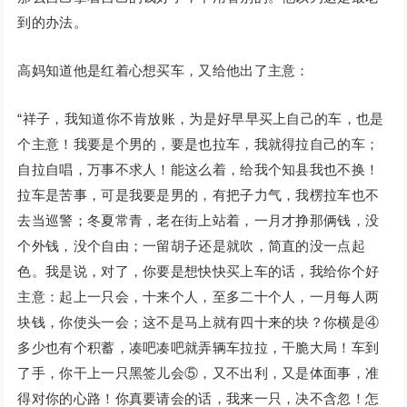
到的办法。
高妈知道他是红着心想买车，又给他出了主意：
“祥子，我知道你不肯放账，为是好早早买上自己的车，也是
个主意！我要是个男的，要是也拉车，我就得拉自己的车；
自拉自唱，万事不求人！能这么着，给我个知县我也不换！
拉车是苦事，可是我要是男的，有把子力气，我楞拉车也不
去当巡警；冬夏常青，老在街上站着，一月才挣那俩钱，没
个外钱，没个自由；一留胡子还是就吹，简直的没一点起
色。我是说，对了，你要是想快快买上车的话，我给你个好
主意：起上一只会，十来个人，至多二十个人，一月每人两
块钱，你使头一会；这不是马上就有四十来的块？你横是④
多少也有个积蓄，凑吧凑吧就弄辆车拉拉，干脆大局！车到
了手，你干上一只黑签儿会⑤，又不出利，又是体面事，准
得对你的心路！你真要请会的话，我来一只，决不含忽！怎