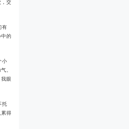
次，交
们有
心中的
个小
力气。
。我眼
。
不托
人累得