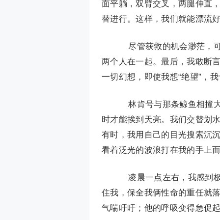
面平躺，双臂交叉，两腿伸直
替进行。这样，我们就能漂流
尽管获救的机会渺茫，可
两个人在一起。最后，我敢断
一切幻想，即使我想“绝望”，
林肯号与那条鲸鱼相撞大
时才能挨到天亮。我们交替划
有时，我用自己的目光搜索沉
看着泛光的波浪打在我的手上
凌晨一点左右，我感到极
住我，保全我俩性命的重任就
气喘吁吁；他的呼吸变得急促