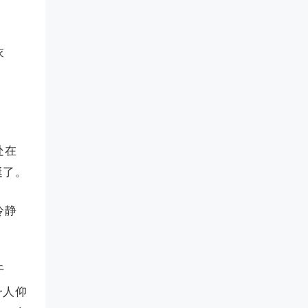
衣
处在
艇了。
冷静
于
一人仰