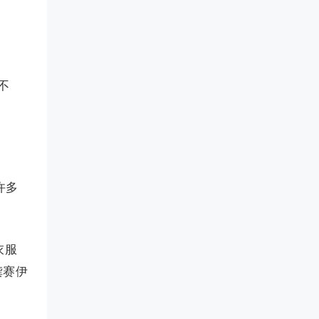
不
许多
衣服
龚赛伊