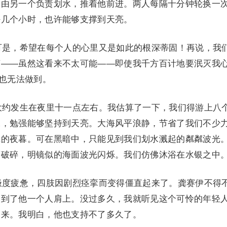
，由另一个负责划水，推着他前进。两人每隔十分钟轮换一
好几个小时，也许能够支撑到天亮。
是，希望在每个人的心里又是如此的根深蒂固！再说，我
言——虽然这看来不太可能——即使我千方百计地要泯灭我
我也无法做到。
约发生在夜里十一点左右。我估算了一下，我们得游上八
水，勉强能够坚持到天亮。大海风平浪静，节省了我们不少
沉的夜暮。可在黑暗中，只能见到我们划水溅起的粼粼波光
而破碎，明镜似的海面波光闪烁。我们仿佛沐浴在水银之中
度疲惫，四肢因剧烈痉挛而变得僵直起来了。龚赛伊不得
落到了他一个人肩上。没过多久，我就听见这个可怜的年轻
起来。我明白，他也支持不了多久了。