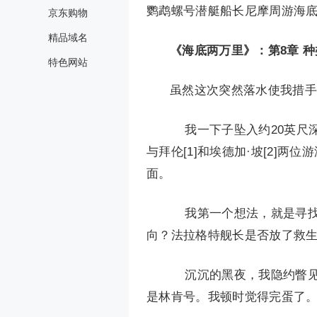
鹦鹉螺号潜艇船长尼摩周游海
京东购物
精品域名
《海底两万里》：第8章 
特色网站
虽然这次突然落水使我措手
我一下子坠入约20英尺
与拜伦[1]和埃德加·坡[2]
面。
我第一个想法，就是寻找
向？法拉格特舰长是否放了救
沉沉的黑夜，我隐约瞥见
是林肯号。我顿时觉得完蛋了