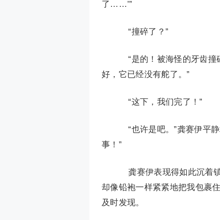
了……’”
“撞碎了？”
“是的！被海怪的牙齿撞
好，它已经没有舵了。”
“这下，我们完了！”
“也许是吧。”龚赛伊平静
事！”
龚赛伊表现得如此沉着镇
却像铅袍一样紧紧地把我包裹
及时发现。