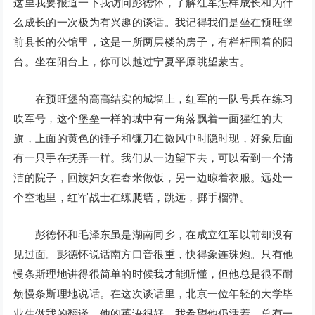
这里我要报道一下我访问彭德怀，了解红军怎样成长和为什
么成长的一次极为有兴趣的谈话。我记得我们是坐在预旺堡
前县长的公馆里，这是一所两层楼的房子，有栏杆围着的阳
台。坐在阳台上，你可以越过宁夏平原眺望蒙古。
在预旺堡的高高结实的城墙上，红军的一队号兵在练习
吹军号，这个堡垒一样的城中有一角落飘着一面猩红的大
旗，上面的黄色的锤子和镰刀在微风中时隐时现，好象后面
有一只手在抚弄一样。我们从一边望下去，可以看到一个清
洁的院子，回族妇女在舂米做饭，另一边晾着衣服。远处一
个空地里，红军战士在练爬墙，跳远，掷手榴弹。
彭德怀和毛泽东虽是湖南同乡，在成立红军以前却没有
见过面。彭德怀说话南方口音很重，快得象连珠炮。只有他
慢条斯理地讲得很简单的时候我才能听懂，但他总是很不耐
烦慢条斯理地说话。在这次谈话里，北京一位年轻的大学毕
业生做我的翻译，他的英语很好。我希望他仍活着，总有一