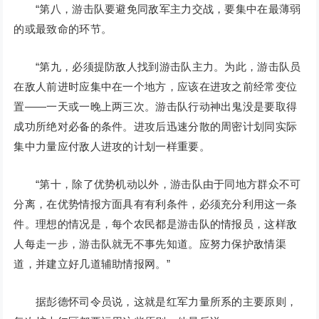
“第八，游击队要避免同敌军主力交战，要集中在最薄弱
的或最致命的环节。
“第九，必须提防敌人找到游击队主力。为此，游击队员
在敌人前进时应集中在一个地方，应该在进攻之前经常变位
置——一天或一晚上两三次。游击队行动神出鬼没是要取得
成功所绝对必备的条件。进攻后迅速分散的周密计划同实际
集中力量应付敌人进攻的计划一样重要。
“第十，除了优势机动以外，游击队由于同地方群众不可
分离，在优势情报方面具有有利条件，必须充分利用这一条
件。理想的情况是，每个农民都是游击队的情报员，这样敌
人每走一步，游击队就无不事先知道。应努力保护敌情渠
道，并建立好几道辅助情报网。”
据彭德怀司令员说，这就是红军力量所系的主要原则，