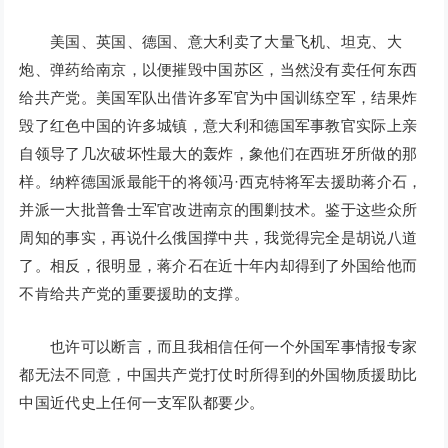
美国、英国、德国、意大利卖了大量飞机、坦克、大
炮、弹药给南京，以便摧毁中国苏区，当然没有卖任何东西
给共产党。美国军队出借许多军官为中国训练空军，结果炸
毁了红色中国的许多城镇，意大利和德国军事教官实际上亲
自领导了几次破坏性最大的轰炸，象他们在西班牙所做的那
样。纳粹德国派最能干的将领冯·西克特将军去援助蒋介石，
并派一大批普鲁士军官改进南京的围剿技术。鉴于这些众所
周知的事实，再说什么俄国撑中共，我觉得完全是胡说八道
了。相反，很明显，蒋介石在近十年内却得到了外国给他而
不肯给共产党的重要援助的支撑。
也许可以断言，而且我相信任何一个外国军事情报专家
都无法不同意，中国共产党打仗时所得到的外国物质援助比
中国近代史上任何一支军队都要少。