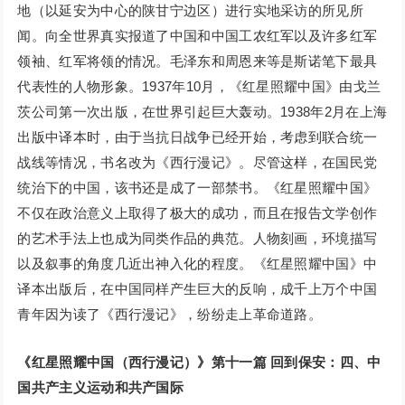
地（以延安为中心的陕甘宁边区）进行实地采访的所见所
闻。向全世界真实报道了中国和中国工农红军以及许多红军
领袖、红军将领的情况。毛泽东和周恩来等是斯诺笔下最具
代表性的人物形象。1937年10月，《红星照耀中国》由戈兰
茨公司第一次出版，在世界引起巨大轰动。1938年2月在上海
出版中译本时，由于当抗日战争已经开始，考虑到联合统一
战线等情况，书名改为《西行漫记》。尽管这样，在国民党
统治下的中国，该书还是成了一部禁书。《红星照耀中国》
不仅在政治意义上取得了极大的成功，而且在报告文学创作
的艺术手法上也成为同类作品的典范。人物刻画，环境描写
以及叙事的角度几近出神入化的程度。《红星照耀中国》中
译本出版后，在中国同样产生巨大的反响，成千上万个中国
青年因为读了《西行漫记》，纷纷走上革命道路。
《红星照耀中国（西行漫记）》第十一篇 回到保安：四、中
国共产主义运动和共产国际