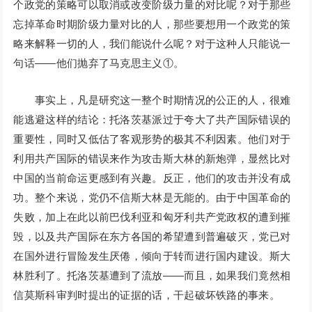
个政党的策略可以取消或改变阶级力量的对比呢？对于那些
忘掉革命时期阶级力量对比的人，那些要想用一个政党的策
略来解释一切的人，我们能说什么呢？对于这种人只能说一
句话——他们抛弃了马克思主义①。
事实上，凡是研究这一整个时期情况的公正的人，很难
能逃避这样的结论：托洛茨基派过于夸大了共产国际错误的
重要性，同时又低估了客观形势的极其不利因素。他们对于
利用共产国际的错误来作为攻击斯大林的新炮弹，显然比对
中国的当前命运更感到有兴趣。反正，他们的攻击并没有成
功。整个来说，党仍不信斯大林是无能的。由于中国革命的
失败，加上在此以前巴伐利亚和匈牙利共产党政权的遭到摧
毁，以及共产国际在东方各国的希望遭到普遍破灭，党已对
在国外进行冒险发生厌倦，倾向于转而进行国内建设。斯大
林胜利了。托洛茨基遭到了流放——而且，如果我们竟然相
信莫斯科审判时提出的证据的话，干起破坏铁路的事来。