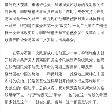
遭到托洛茨基、季诺维也夫、加米涅夫所领导的反对派的不
断攻击。季诺维也夫在当共产国际主席时，充分支持共产党
与国民党合作的路线，但是现在他却激烈反对斯大林执行同
一路线。特别是在蒋介石第一次“叛变”，一九二六年在广州进
行一次未遂政变后，季诺维也夫预言必然会发生反革命，民
族资产阶级会与帝国主义妥协，出卖群众。
在蒋介石第二次政变成功之前至少一年，季诺维也夫就
开始要求共产党人脱离国民党这个民族资产阶级政党，他现
在认为国民党不能完成革命的两项主要目标，即反帝——推
翻外国在中国的统治——和反封建——推翻地主豪绅在中国
农村的统治。托洛茨基也这样早就开始鼓吹成立苏维埃和一
支独立的中国红军。总的来说，反对派预言如果斯大林的路
线继续下去，“资产阶级民主”革命——他们在这一阶段的希望
顶多就是这个——就会失败。当然，这个预言是说中了。