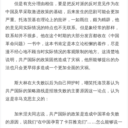
但是有充分理由相信，要是把反对派的反对意见作为在
中国及早采取激进政策的基础，后来发生的悲剧可能会更加
严重。托洛茨基在理论上的批评，一如既往，颇为精辟，他
的意见同实际情况的特点也不无联系。但是象经常的那样，
联系却并不很多。他在这个时期的大部分发言都收在《中国
革命问题》一书中，这本书肯定是本立论松懈的着作，尽是
漫不经心地不顾当时实际情况的客观限制的地方。这清楚地
说明，共产国际的政策固然造成了灾祸，他所能够提出的办
法也只会更早得多造成一个更加全面的灾祸。
斯大林在大失败以后为自己辩护时，嘲笑托洛茨基认为
共产国际的策略路线是招致失败的主要原因这一论点，认为
这是非马克思主义的：
加米涅夫同志说，共产国际的政策是造成中国革命失败
的原因，说我们“在中国孕育了卡芬雅克们”……怎么能够说一