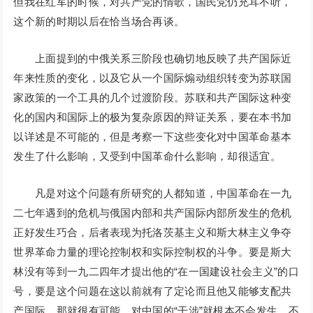
但我在红军的时候，对共产党的情歌，国民党仍充耳不听，
这个新的时期以后在恰当场合再谈。
上面提到的中俄关系三阶段也确切地反映了共产国际近
年来性质的变化，以及它从一个国际煽动组织转变为苏联国
家政策的一个工具的几个过渡阶段。苏联和共产国际这种变
化的国内和国际上的极为复杂原因的辩证关系，要在本书加
以详述是不可能的，但是考察一下这些变化对中国革命基本
发生了什么影响，又受到中国革命什么影响，却很适宜。
凡是对这个问题有所研究的人都知道，中国革命在一九
二七年遇到的危机与俄国内部和共产国际内部所发生的危机
正好发生巧合，后者表现为托洛茨基主义和斯大林主义争夺
世界革命力量的理论控制权和实际控制权的斗争。要是斯大
林没有等到一九二四年才提出他的“在一国建设社会主义”的口
号，要是这个问题在这以前就有了定论而且他又能够支配共
产国际，那就很有可能，对中国的“干涉”就根本不会发生。不