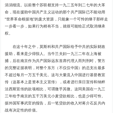
涓涓细流。以前整个苏联都支持一九二五年到二七年的大革
命，现在援助中国共产主义运动的那个共产国际已不能动用
“世界革命根据地”的庞大资源，只能象一个可怜的继子那样走
一步看一步，如果行为稍有不当，就很可能给正式取消继承
权。
在这十年之中，莫斯科和共产国际给予中共的实际财政
援助，看来是少得惊人。当牛兰夫妇一九三二年在上海被
捕，后在南京作为共产国际远东首席代理人而判刑时，警方
的完整证据表明，对整个东方（不仅仅中国）的总支出最多
不超过每月一万五千美元。这与大量流入中国进行基督教宣
传（这基本上是资本主义宣传），或者进行亲日宣传和纳粹
法西斯宣传的款项相比，可谓微乎其微。这同美国在一九三
三年给予南京的五千万美元小麦贷款相比，也是少得可怜。
据外国军事武官的报告，后一笔贷款的收入对蒋介石反共内
战有决定性的价值。