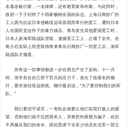
名着名银行家，一名律师，还有教育家和作家。与此同时，
政府一下子封闭了十四家畅销全国的杂志。上海日商纱厂的
工人因为抗议日本侵略绥远等原因而举行的罢工，遭到日本
人在国民党合作下的暴力镇压。青岛发生其他爱国罢工时，
日本人派海军陆战队登陆，逮捕罢工工人，占领了全市。在
蒋介石实际上同意取缔将来青岛日商纱厂一切罢工后，海军
陆战队才撤退。
所有这一切事情都进一步在西北产生了反响。十一月
间，张学良在自己部下官兵的压力下，发出了他着名的唿
吁，要求派往绥远前线。唿吁最后说，“为了要控制我们的军
队。”
我们要信守诺言，一有机会就要让他们实现打敌人的愿
望。否则他们就不仅把我本人，并将把钧座视为骗子，此后
不再服从我们的命令。因此恳请下令至少动员东北军一部立