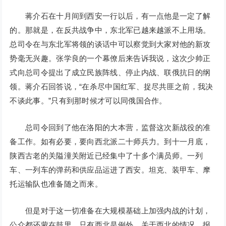
蒋介石在十月间到西安一行以后，有一点他是一定了解
的。那就是，在反共战争中，东北军已越来越派不上用场。
总司令在与东北军将领的谈话中可以察觉到大家对他的新攻
势毫无兴趣。张学良的一个幕僚后来告诉我说，这次少帅正
式向总司令提出了成立民族阵线、停止内战、联俄抗日的纲
领。蒋介石回答说，“在杀尽中国红军、捉尽共匪之前，我决
不谈此事。”只有到那时候才可以同俄国合作。
总司令回到了他在洛阳的大本营，监督这次新战役的准
备工作。如有必要，要向西北派二十师兵力。到十一月底，
陕西古老的关隘潼关附近已经集中了十多个满员师。一列
车、一列车的弹药和供应品运进了西安。坦克、装甲车、摩
托运输队也准备随之而来。
但是对于这一切准备在大规模基础上加强内战的计划，
公众都还蒙在鼓里，只有西北是例外。关于西北的情况，报