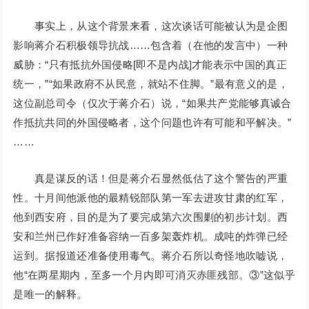
事实上，从这个背景来看，这次谈话可能被认为是企图
影响蒋介石积极领导抗战……包含着（在他的发言中）一种
威胁：“只有抵抗外国侵略[即不是内战]才能表示中国的真正
统一，”“如果政府不从民意，就站不住脚。”最有意义的是，
这位副总司令（仅次于蒋介石）说，“如果共产党能够真诚合
作抵抗共同的外国侵略者，这个问题也许有可能和平解决。”
……
真是谋反的话！但是蒋介石显然低估了这个警告的严重
性。十月间他派他的最精锐部队第一军去进攻甘肃的红军，
他到西安府，目的是为了要完成第六次围剿的初步计划。西
安和兰州已作好准备容纳一百多架轰炸机。成吨的炸弹已经
运到。据报道还准备使用毒气。蒋介石所以奇怪地吹嘘说，
他“在两星期内，至多一个月内即可消灭赤匪残部。③”这似乎
是唯一的解释。