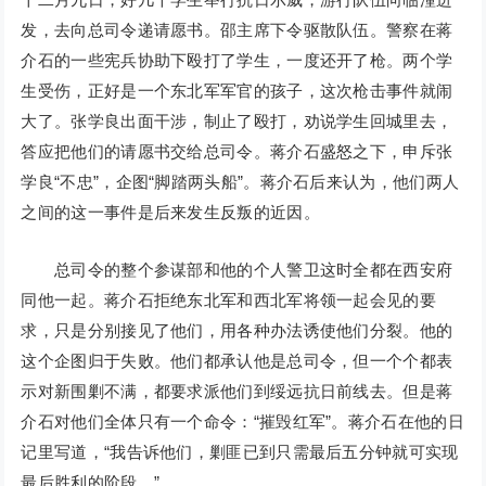
发，去向总司令递请愿书。邵主席下令驱散队伍。警察在蒋
介石的一些宪兵协助下殴打了学生，一度还开了枪。两个学
生受伤，正好是一个东北军军官的孩子，这次枪击事件就闹
大了。张学良出面干涉，制止了殴打，劝说学生回城里去，
答应把他们的请愿书交给总司令。蒋介石盛怒之下，申斥张
学良“不忠”，企图“脚踏两头船”。蒋介石后来认为，他们两人
之间的这一事件是后来发生反叛的近因。
总司令的整个参谋部和他的个人警卫这时全都在西安府
同他一起。蒋介石拒绝东北军和西北军将领一起会见的要
求，只是分别接见了他们，用各种办法诱使他们分裂。他的
这个企图归于失败。他们都承认他是总司令，但一个个都表
示对新围剿不满，都要求派他们到绥远抗日前线去。但是蒋
介石对他们全体只有一个命令：“摧毁红军”。蒋介石在他的日
记里写道，“我告诉他们，剿匪已到只需最后五分钟就可实现
最后胜利的阶段。”