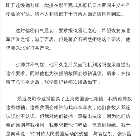
即开赴绥远前线，增援在那里完成其抵抗日本帝国主义神圣
使命的军队。我本人和我部下十万余人愿追随钧座到底。
这封信④口气恳切，要求报仇雪耻之心，希望恢复东北
军声誉之情，溢于言表。但是蒋介石断然拒绝这个要求。他
仍要东北军打共产党。
少帅并不气馁，他不久之后又坐飞机到洛阳去亲自提出
这个要求。同时他也为被捕的救国会领袖说项。后来，在扣
留了总司令之后，张学良记述那次谈话如下：
“最近总司令逮捕监禁了上海救国会七领袖。我请他释放
这些领袖。这些救国会领袖与我非亲非友，他们多数人我连
认识也不认识。但我对他们被捕一事提出抗议，因为他们信
奉的原则与我相同。我要求把他们释放，但遭到拒绝。我于
是向蒋说：‘你对待人民爱国运动的残酷，与袁世凯、张宗昌