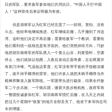
日的军队，要求敌军参加他们共同抗日。“中国人不打中国
人！”这种宣传后来证明极为有效。
但是胡将军认为红军已经完蛋了——软弱、害怕、没有
斗志。他轻率地继续推进。红军继续后撤，几乎撤到了河连
湾。这时他们决定不再后撤；需要给敌军一个教训。需要给
他们看到统一战线也是有牙齿的。他们突然掉转方向，巧妙
地把胡宗南将军的军队诱入一个黄土山谷，到黄昏时，空袭
停止，他们就加以包围，入夜后发动正面奇袭，左右两翼并
有刺刀冲锋。气温低达零度，红军没有带手套的手指都冻僵
了，拔不掉手榴弹的雷管。他们许多人就把木柄手榴弹当作
棍棒挥舞攻入敌军阵线。一军团带头进行勐攻，结果全歼敌
军二个步兵旅、一个骑兵团，缴获大批步枪机枪，政府军有
一整团投诚参加红军。胡宗南将军慌忙后撤，在几天之内就
把过几个星期中“收复”的地方全部丢失了。他坐下来等待总司
令的增援。