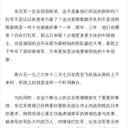
东北军一定在窃窃暗笑。这不是象他们所说的那样吗？
红军不是比以前更有力量了？这次新围剿旗开失利不是说明
围剿将是一件十分困难的事？一年，两年，三年，他们在哪
里？仍在打红军。那么日本呢？占领更多更大块的中国领
土。但是顽固的总司令因为最精锐的部队蒙此大辱，羞怒之
下申斥了胡宗南将军，只有更加坚决地要摧毁他的十年宿
敌。
蒋介石一九三六年十二月七日在西安飞机场从座机上下
来时，所踏上的就是这样一个时局舞台。
与此同时，在这个舞台上的左右两侧都发生了重要的事
情。东北军将领已经商量好要联合提出停止内战和抵抗日本
的要求。陕西绥靖公署主任杨虎城将军的将领也参与其事。
杨将军的军队大约四万人，对继续打红军，比东北军更没有