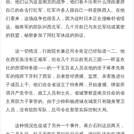
劲。他们认为这是南京的战争，他们看不出有什么理由要拼
自己的命去打红军，红军许多人跟自己一样是陕西人。在他
们看来，这场战争也很丢人，因为这时日本正在侵略邻省绥
远。杨将军的部队叫西北军。几个月前已与东北军结成紧密
的联盟，秘密参加了同红军休战的协议。
这一切情况，行政院长兼总司令肯定已经知道一二。他
在西安虽没有正规军，但在几个月以前宪兵三团——即蓝衣
社的所谓特务团——的一千五百名人员在他的侄子蒋孝先将
军的指挥下开到了西安，后者曾经诱捕、监禁、杀害激进分
子成百上千。他们在全省设立了特务网，开始逮捕、绑架所
谓共产党学生、政工人员和士兵。省城警察是南京任命的省
主席邵力子掌管的。由于少帅和杨虎城在城里只有随身警卫
人员，没有驻防军队，总司令在那里实际控制大局。
这种情况也促成了另外一个事件。蒋介石到达后两天，
十二月九日，好几千学生举行抗日示威，游行队伍向临潼进