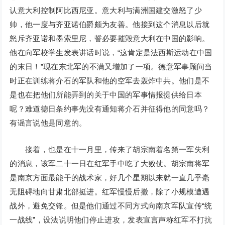
认意大利控制阿比西尼亚。意大利与满洲国建交激怒了少
帅，他一度与齐亚诺伯爵颇为友善。他接到这个消息以后就
怒斥齐亚诺和墨索里尼，誓必要摧毁意大利在中国的影响。
他在向军校学生发表讲话时说，“这肯定是法西斯运动在中国
的末日！”现在东北军的不满又增加了一项。德意军事顾问当
时正在训练蒋介石的军队和他的空军去轰炸中共。他们是不
是也在把他们所能弄到的关于中国的军事情报提供给日本
呢？难道德日条约事先没有通知蒋介石并征得他的同意吗？
有谣言说他是同意的。
接着，也是在十一月里，传来了胡宗南着名第一军失利
的消息，该军二十一日在红军手中吃了大败仗。胡宗南将军
是南京方面最能干的战术家，好几个星期以来就一直几乎毫
无阻碍地向甘肃北部挺进。红军慢慢后撤，除了小规模遭遇
战外，避免交锋。但是他们通过不同方式向南京军队宣传“统
一战线”，设法说明他们停止进攻，发表宣言声称红军不打抗