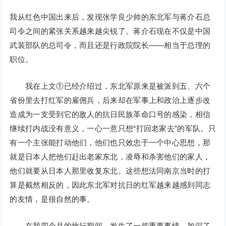
我从红色中国出来后，发现张学良少帅的东北军与蒋介石总
司令之间的紧张关系越来越尖锐了。蒋介石现在不仅是中国
武装部队的总司令，而且还是行政院院长——相当于总理的
职位。
我在上文①已经介绍过，东北军原来是被派到五、六个
省份里去打红军的雇佣兵，后来却在军事上和政治上逐步改
造成为一支受到它的敌人的抗日民族革命口号的感染，相信
继续打内战没有意义，一心一意只想“打回老家去”的军队。只
有一个主张能打动他们，他们也只效忠于一个中心思想，那
就是日本人把他们赶出老家东北，凌辱和杀害他们的家人，
他们就要从日本人那里收复东北。这些想法同南京当时的打
算是截然相反的，因此东北军对抗日的红军越来越感到同志
的友情，是很自然的事。
在我四个月的旅行期间，发生了一些重要事情，加深了