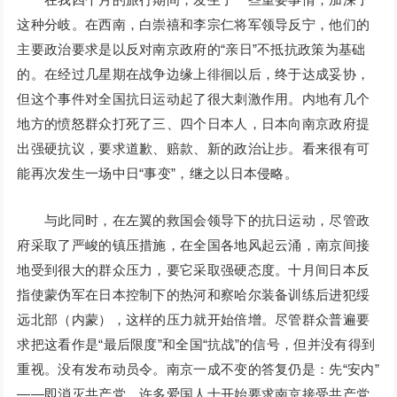
这种分岐。在西南，白崇禧和李宗仁将军领导反宁，他们的
主要政治要求是以反对南京政府的“亲日”不抵抗政策为基础
的。在经过几星期在战争边缘上徘徊以后，终于达成妥协，
但这个事件对全国抗日运动起了很大刺激作用。内地有几个
地方的愤怒群众打死了三、四个日本人，日本向南京政府提
出强硬抗议，要求道歉、赔款、新的政治让步。看来很有可
能再次发生一场中日“事变”，继之以日本侵略。
与此同时，在左翼的救国会领导下的抗日运动，尽管政
府采取了严峻的镇压措施，在全国各地风起云涌，南京间接
地受到很大的群众压力，要它采取强硬态度。十月间日本反
指使蒙伪军在日本控制下的热河和察哈尔装备训练后进犯绥
远北部（内蒙），这样的压力就开始倍增。尽管群众普遍要
求把这看作是“最后限度”和全国“抗战”的信号，但并没有得到
重视。没有发布动员令。南京一成不变的答复仍是：先“安内”
——即消灭共产党。许多爱国人士开始要求南京接受共产党