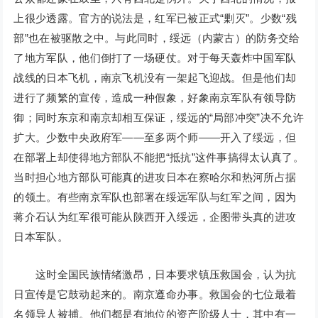
上很少透露。官方的说法是，红军已被正式“剿灭”。少数“残
部”也在被驱散之中。与此同时，绥远（内蒙古）的防务交给
了地方军队，他们倒打了一场硬仗。对于每天轰炸中国军队
战线的日本飞机，南京飞机没有一架起飞迎战。但是他们却
进行了频繁的宣传，造成一种假象，好象南京军队有领导防
御；同时东京和南京却相互保证，绥远的“局部冲突”决不允许
扩大。少数中央政府军——至多两个师——开入了绥远，但
在部署上却使得地方部队不能把“抵抗”这件事搞得太认真了。
当时担心地方部队可能真的进攻日本在察哈尔和热河所占据
的领土。有些南京军队也部署在绥远军队与红军之间，因为
蒋介石认为红军很可能从陕西开入绥远，企图带头真的进攻
日本军队。
这时全国民族情绪激昂，日本要求镇压救国会，认为抗
日宣传是它鼓动起来的。南京遵命办事。救国会的七位最着
名领导人被捕。他们都是有地位的资产阶级人士，其中有一