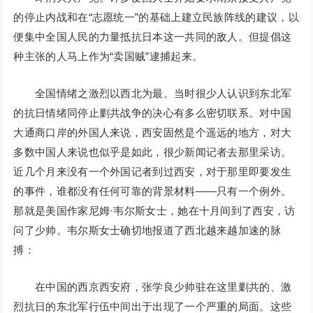
的停止内战和在“志愿统一”的基础上建立民族阵线的建议，以
便集中全国人民的力量抵抗日本这一共同的敌人。但提倡这
种主张的人马上作为“卖国贼”逮捕起来。
全国情绪之激烈以西北为最。当时很少人认识到东北军
的抗日情绪同停止剿共战争的决心有多么密切联系。对中国
大通商口岸的外国人来说，西安固然是个遥远的地方，对大
多数中国人来说也似乎是如此，很少新闻记者去那里采访。
近几个月来没有一个外国记者到过西安，对于那里即要发生
的事件，谁都没有任何可靠的背景材料——只有一个例外。
那就是美国作家尼姆·韦尔斯女士，她在十月间到了西安，访
问了少帅。韦尔斯女士确切地报道了西北越来越加速的脉
搏：
在中国的西京西安府，张学良少帅驻在这里剿共的、激
烈抗日的东北军行伍中间出于出现了一个严重的局面。这些