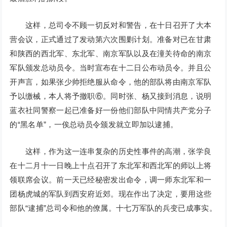
这样，总司令不顾一切反对和警告，在十日召开了大本
营会议，正式通过了发动第六次围剿计划。准备对已在甘肃
和陕西的西北军、东北军、南京军队以及在潼关待命的南京
军队颁发总动员令。当时宣布在十二日公布动员令。并且公
开声言，如果张少帅拒绝服从命令，他的部队将由南京军队
予以缴械，本人将予撤职⑥。同时张、杨又接到消息，说明
蓝衣社同警察一起已准备好一份他们部队中同情共产党分子
的“黑名单”，一俟总动员令颁发就立即加以逮捕。
这样，作为这一连串复杂的历史性事件的高潮，张学良
在十二月十一日晚上十点召开了东北军和西北军的师以上将
领联席会议。前一天已经秘密发出命令，调一师东北军和一
团杨虎城的军队到西安府近郊。现在作出了决定，要用这些
部队“逮捕”总司令和他的僚属。十七万军队的兵变已成事实。