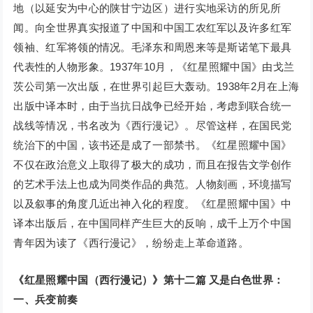
地（以延安为中心的陕甘宁边区）进行实地采访的所见所
闻。向全世界真实报道了中国和中国工农红军以及许多红军
领袖、红军将领的情况。毛泽东和周恩来等是斯诺笔下最具
代表性的人物形象。1937年10月，《红星照耀中国》由戈兰
茨公司第一次出版，在世界引起巨大轰动。1938年2月在上海
出版中译本时，由于当抗日战争已经开始，考虑到联合统一
战线等情况，书名改为《西行漫记》。尽管这样，在国民党
统治下的中国，该书还是成了一部禁书。《红星照耀中国》
不仅在政治意义上取得了极大的成功，而且在报告文学创作
的艺术手法上也成为同类作品的典范。人物刻画，环境描写
以及叙事的角度几近出神入化的程度。《红星照耀中国》中
译本出版后，在中国同样产生巨大的反响，成千上万个中国
青年因为读了《西行漫记》，纷纷走上革命道路。
《红星照耀中国（西行漫记）》第十二篇 又是白色世界：
一、兵变前奏