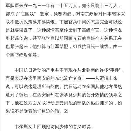
军队原来在一九三一年有二十五万人，如今只剩十三万人，
都成了“亡国奴”，想家，厌恶内战，对南京政府对日本继续采
取不抵抗政策越来越愤慨。下层官兵中间的态度完全可以说
是就要谋反了。这种感情甚至传染到了高级军官。这种情况
引起谣传说，甚至张学良以前同蒋介石的良好个人关系现在
也紧张起来，他打算与红军结盟，组成抗日统一战线，由一
个国防政府领导。
中国抗日运动的严重并不表现在从北到南的许多“事件”，
而是表现在这里西安府的东北流亡者身上——从逻辑上来
说，可以说这是理所当然的。抗日运动在全国其他地方虽然
遭到了镇压，在西安府却在张学良少帅的公开热情的领导之
下，他在这方面采取行动是受到他的部队的热烈拥护的，如
果说不是受着他们逼迫的话。②
韦尔斯女士回顾她访问少帅的意义时说：