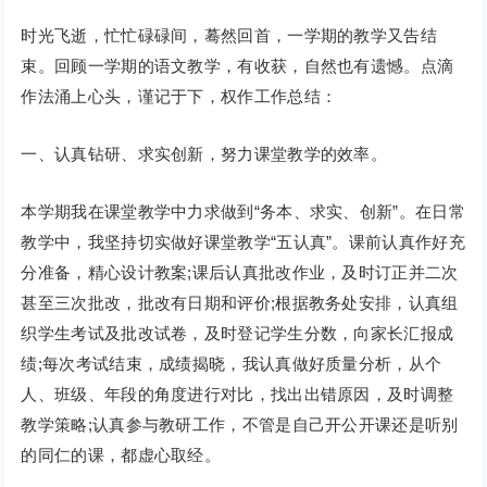
时光飞逝，忙忙碌碌间，蓦然回首，一学期的教学又告结
束。回顾一学期的语文教学，有收获，自然也有遗憾。点滴
作法涌上心头，谨记于下，权作工作总结：
一、认真钻研、求实创新，努力课堂教学的效率。
本学期我在课堂教学中力求做到“务本、求实、创新”。在日常
教学中，我坚持切实做好课堂教学“五认真”。课前认真作好充
分准备，精心设计教案;课后认真批改作业，及时订正并二次
甚至三次批改，批改有日期和评价;根据教务处安排，认真组
织学生考试及批改试卷，及时登记学生分数，向家长汇报成
绩;每次考试结束，成绩揭晓，我认真做好质量分析，从个
人、班级、年段的角度进行对比，找出出错原因，及时调整
教学策略;认真参与教研工作，不管是自己开公开课还是听别
的同仁的课，都虚心取经。