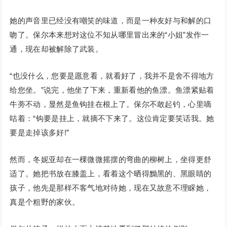
她的声音里已经没有嘲笑的味道，而是一种友好与和解的口
吻了。保尔本来想对这位不知从哪里冒出来的“小姐”发作一
通，现在却被解除了武装。
“也没什么，您要是愿意看，就看好了，我并不是舍不得地方
给您坐。”说完，他坐了下来，重新看他的鱼漂。鱼漂紧贴着
牛蒡不动，显然是鱼钩挂在根上了。保尔不敢起钓，心里嘀
咕着：“钩要是挂上，就摘不下来了。这位肯定要笑话我。她
要是走掉该多好!”
然而，冬妮亚却在一棵微微摇摆的弯曲的柳树上，坐得更舒
适了。她把书放在膝盖上，看着这个晒得黝黑的、黑眼睛的
孩子，他先是那样不客气地对待她，现在又故意不理睬她，
真是个粗野的家伙。