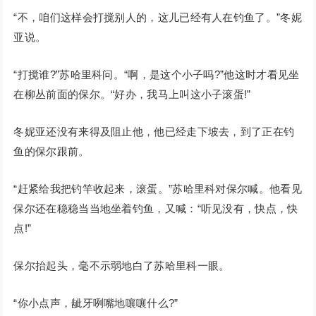
“不，咱们这样会打搅别人的，这儿已经有人在钓鱼了。”冬妮
亚说。
“打搅谁?”苏哈里科问。“啊，是这个小子吗?”他这时才看见坐
在柳丛前面的保尔。“好办，我马上叫这小子滚蛋!”
冬妮亚还没有来得及阻止他，他已经走下坡去，到了正在钓
鱼的保尔跟前。
“赶紧给我把钓竿收起来，滚蛋。”苏哈里科对保尔喊。他看见
保尔还在稳稳当当地坐着钓鱼，又喊：“听见没有，快点，快
点!”
保尔抬起头，毫不示弱地白了苏哈里科一眼。
“你小点声，龇牙咧嘴地嚷嚷什么?”