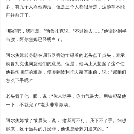
多，有九个人靠他养活。但是三个人都很清楚，这趟车不能
再往前开了。
“那好吧，我同意。”勃鲁扎克说。“不过谁去……”他话说到半
当腰，阿尔焦姆已经明白了。
阿尔焦姆转身朝在调节器旁边忙碌着的老头点了点头，表示
勃鲁扎克也同意他们的意见。但是，他马上又想起了这个使
他很伤脑筋的难题，便凑到波利托夫斯基跟前，说：“那咱们
怎么下手呢?”
老头看了他一眼，说：“你来动手，你力气最大。用铁棍敲他
一下，不就完了!”老头非常激动。
阿尔焦姆皱了皱眉头，说：“这我可不行。我下不了手。细想
起来，这个当兵的并没罪，他也是给刺刀逼来的。”