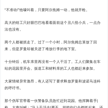
“不准动!”他嚎叫着，只要阿尔焦姆一动，他就开枪。
高大的钳工只好眼巴巴地看着面前这个丑八怪小兵，一点办
法也没有。
两个人都被抓走了。过了一个小时，阿尔焦姆总算放了回
来，但是罗曼却被关进了堆放行李的地下室。
十分钟后，机车库里再没有一个人干活了。工人们聚集在车
站的花园里开会。扳道工和材料库的工人也都赶来参加。
大家情绪异常激昂，有人还写了要求释放罗曼和波诺马连科
的呼吁书。
那个伪军官带着一伙警备队员急忙赶到花园。他挥舞着手|
枪，大声叫喊：“马上干活去!要不，就把你们全都抓起来，还