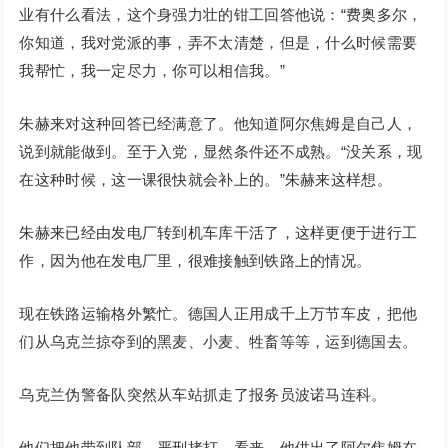
业有什么看法，这个身强力壮的钳工回答他说：“费奥多尔，
你知道，我对党派的事，弄不太清楚，但是，什么时候需要
我帮忙，我一定尽力，你可以相信我。”
朱赫来对这种回答已经满意了。他知道阿尔焦姆是自己人，
说到就能做到。至于入党，显然条件还不成熟。“没关系，现
在这种时候，这一课很快就会补上的。”朱赫来这样想。
朱赫来已经由发电厂转到机车库干活了，这样更便于进行工
作，因为他在发电厂里，很难接触到铁路上的情况。
现在铁路运输格外繁忙。德国人正用成千上万节车皮，把他
们从乌克兰掠夺到的黑麦、小麦、牲畜等等，运到德国去。
乌克兰伪警备队突然从车站抓走了报务员波诺马连科。
他们把他带到队部，严刑拷打。看来，他供出了阿尔焦姆在