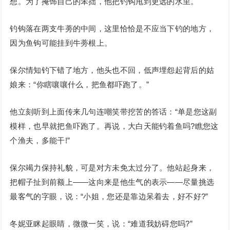
想。为了掩饰自己的笨拙，他把钓钩甩到更远的水里。
钓钩落在两支牛蒡的中间，这里恰恰是不应当下钓的地方，
因为鱼钩可能挂到牛蒡根上。
保尔情知钓下错了地方，他头也不回，低声埋怨起背后的姑
娘来：“你瞎嚷嚷什么，把鱼都吓跑了。”
他立刻听到上面传来几句连嘲笑带挖苦的答话：“单是您这副
模样，也早就把鱼吓跑了。再说，大白天能钓着鱼吗?瞧您这
个渔夫，多能干!”
保尔竭力保持礼貌，可是对方未免太过分了。他站起身来，
把帽子扯到前额上——这向来是他生气的表示——尽量挑选
最客气的字眼，说：“小姐，您还是靠边呆着去，好不好?”
冬妮亚眯起眼睛，微微一笑，说：“难道我妨碍您吗?”