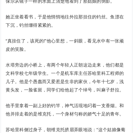
保尔从镜子一样的水面上清楚地看到了那姑娘的倒影。
她正坐着看书，于是他悄悄地往外拉那挂住的钓丝。鱼漂在
下沉，钓丝绷得紧紧的。
“真挂住了，该死的!”他心里想，一斜眼，看见水中有一张顽
皮的笑脸。
水塔旁边的小桥上，有两个年轻人正朝这边走来，他们都是
文科学校七年级学生。一个是机车库主任苏哈里科工程师的
儿子。他是个愚蠢而又爱惹是生非的家伙，今年十七岁，浅
黄头发，一脸雀斑，同学们给他起了个绰号，叫麻子舒拉。
他手里拿着一副上好的钓竿，神气活现地叼着一支香烟。和
他并排走着的是维克托，一个身材匀称的娇气十足的青年。
苏哈里科侧过身子，朝维克托挤眉弄眼地说：“这个姑娘像葡