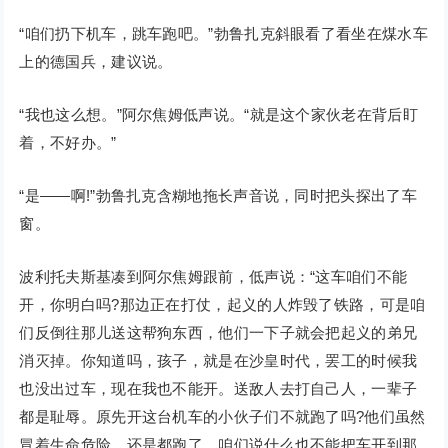
“咱们扔下机车，跳车跑吧。”勃鲁扎克斜眼看了看坐在煤水车
上的德国兵，建议说。
“我也这么想。”阿尔焦姆低声说。“就是这个家伙老在背后盯
着，不好办。”
“是——啊!”勃鲁扎克含糊地拖长声音说，同时把头探出了车
窗。
波利托夫斯基凑到阿尔焦姆跟前，低声说：“这车咱们不能
开，你明白吗?那边正在打仗，起义的人炸毁了铁路，可是咱
们反倒往那儿送这帮狗东西，他们一下子就会把起义的弟兄
消灭掉。你知道吗，孩子，就是在沙皇时代，罢工的时候我
也没出过车，现在我也不能开。送敌人去打自己人，一辈子
都是耻辱。原先开这台机车的小伙子们不就跑了吗?他们虽然
冒着生命危险，还是都跑了。咱们说什么也不能把车开到那