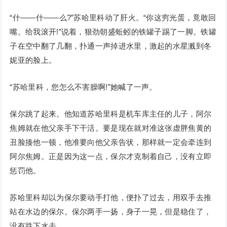
“什——什——么?”苏哈里科动了肝火。“你这穷光蛋，竟敢回
嘴。给我滚开!”说着，狠劲朝盛蚯蚓的铁罐子踢了一脚。铁罐
子在空中翻了几翻，扑通一声掉进水里，激起的水星溅到冬
妮亚的脸上。
“苏哈里科，您怎么不害臊啊!”她喊了一声。
保尔跳了起来。他知道苏哈里科是机车库主任的儿子，阿尔
焦姆就在他父亲手下干活。要是现在就对准这张虚胖焦黄的
丑脸揍他一顿，他准要向他父亲告状，那样就一定会牵连到
阿尔焦姆。正是因为这一点，保尔才克制着自己，没有立即
惩罚他。
苏哈里科却以为保尔要动手打他，便扑了过去，用双手去推
站在水边的保尔。保尔两手一扬，身子一晃，但是稳住了，
没有跌下水去。