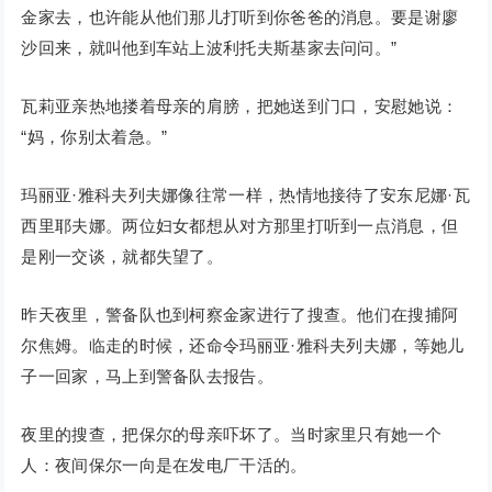
金家去，也许能从他们那儿打听到你爸爸的消息。要是谢廖
沙回来，就叫他到车站上波利托夫斯基家去问问。”
瓦莉亚亲热地搂着母亲的肩膀，把她送到门口，安慰她说：
“妈，你别太着急。”
玛丽亚·雅科夫列夫娜像往常一样，热情地接待了安东尼娜·瓦
西里耶夫娜。两位妇女都想从对方那里打听到一点消息，但
是刚一交谈，就都失望了。
昨天夜里，警备队也到柯察金家进行了搜查。他们在搜捕阿
尔焦姆。临走的时候，还命令玛丽亚·雅科夫列夫娜，等她儿
子一回家，马上到警备队去报告。
夜里的搜查，把保尔的母亲吓坏了。当时家里只有她一个
人：夜间保尔一向是在发电厂干活的。