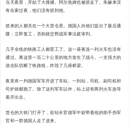
当天夜里，开始了大搜捕。阿尔焦姆也被抓走了。朱赫来没
有在家过夜，他们没有抓到他。
抓来的人都关在一个大货仓里。德国人向他们提出了最后通
牒：立即复工，否则就交野战军事法庭审判。
几乎全线的铁路工人都罢工了。这一昼夜连一列火车也没有
通过。离这里一百二十公里的地方发生了战斗。一支强大的
游击队切断了铁路线，炸毁了几座桥梁。
夜里有一列德国军车开进了车站。一到站，司机、副司机和
司炉就都跑了。除了这列军车以外，站上还有两列火车急等
着开出去。
货仓的大铁门打开了，驻站长官德军中尉带着他的助手伪军
官和一群德国人走了进来。