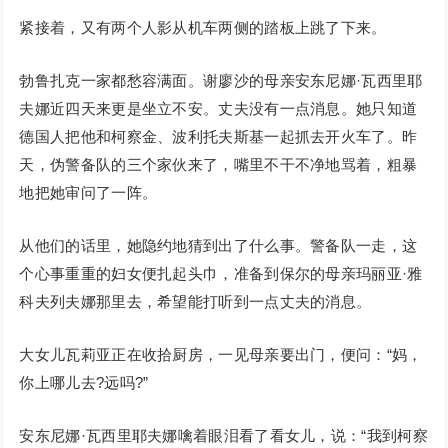
紧接着，又有两个人影从机车两侧的踏板上跳了下来。
勃鲁扎克一家都愁容满面。谢廖沙的母亲安东尼娜·瓦西里耶
夫娜近四天来更是坐立不安。丈夫没有一点消息。她只知道
德国人把他和柯察金、波利托夫斯基一起抓去开火车了。昨
天，伪警备队的三个家伙来了，嘴里不干不净地骂着，粗暴
地把她审问了一阵。
从他们的话里，她隐约地猜到出了什么事。警备队一走，这
个心事重重的妇女便扎起头巾，准备到保尔的母亲玛丽亚·雅
科夫列夫娜那里去，希望能打听到一点丈夫的消息。
大女儿瓦莉亚正在收拾厨房，一见母亲要出门，便问：“妈，
你上哪儿去?远吗?”
安东尼娜·瓦西里耶夫娜噙着眼泪看了看女儿，说：“我到柯察