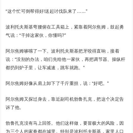
“这个忙可倒帮得好!送起讨伐队来了……”
波利托夫斯基弯腰俯在工具箱上，紧靠着阿尔焦姆，鼓起勇
气说：“干掉这家伙，你懂吗?”
阿尔焦姆哆嗦了一下。波利托夫斯基把牙咬得直响，接着
说：“没别的办法，咱们先给他一家伙，再把调节器、操纵杆
都扔到炉子里，让车减速，跳车就跑。”
阿尔焦姆好像从肩上卸下了千斤重担，说：“好吧。”
阿尔焦姆又探过身去，靠近副司机勃鲁扎克，把这个决定告
诉了他。
勃鲁扎克没有马上回答。他们这样做，要冒极大的风险，因
为三个人的家眷都在城里。特别是波利托夫斯基，家里人口