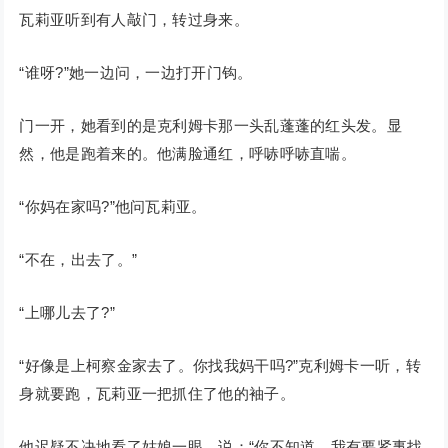
瓦莉亚听到有人敲门，转过身来。
“谁呀?”她一边问，一边打开门钩。
门一开，她看到的是克利姆卡那一头乱蓬蓬的红头发。显
然，他是跑着来的。他满脸通红，呼哧呼哧直喘。
“你妈在家吗?”他问瓦莉亚。
“不在，出去了。”
“上哪儿去了?”
“好像是上柯察金家去了。你找我妈干吗?”克利姆卡一听，转
身就要跑，瓦莉亚一把抓住了他的袖子。
他迟疑不决地看了姑娘一眼，说：“你不知道，我有要紧事找