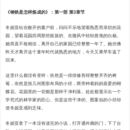
《钢铁是怎样炼成的》：第一部 第3章节
冬妮亚站在敞开的窗户前，闷闷不乐地望着熟悉而亲切的花
园，望着花园四周那些挺拔的、在微风中轻轻摇曳的白杨。
她简直不敢相信，离开自己的家园已经整整一年了。她仿佛
昨天才离开这个童年时代就熟悉的地方，今天又乘早车返了
回来。
这里什么都没有变样：依然是一排排修剪得整整齐齐的树
莓，依然是按几何图形布局的小径，两旁种着妈妈喜爱的蝴
蝶花。花园里的一切都是那样干净利落。处处都显示出一个
学究式的林学家的匠心。但是这些干净的、图案似的小径却
使冬妮亚感到乏味。
冬妮亚拿了一本没有读完的小说，打开通外廊的门，下了台