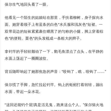
保尔生气地回头看了一眼。
他看见一个陌生的姑娘站在那里，手扶着柳树，身子探向水
面。她穿着领子上有蓝条的白色*水兵服和浅灰色*短裙。一
双带花边的短袜紧紧裹住晒黑了的匀称的小腿，脚上穿着棕
色*的便鞋。栗色*的头发梳成一条粗大的辫子。
拿钓竿的手轻轻颤动了一下，鹅毛鱼漂点了点头，在平静的
水面上荡起了一圈圈波纹。
背后随即响起了她那焦急的声音：“咬钩了，瞧，咬钩了……”
保尔慌了手脚，急忙拉起钓竿。钩上的蚯蚓打着转转，蹦出
水面，带起一朵水花。
“这回还能钓个屁!真是活见鬼，跑来这么个人。”保尔恼火地