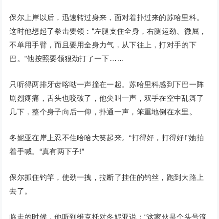
保尔上岸以后，迅速转过身来，面对着扑过来的苏哈里科。
这时他想起了拳击要领：“左腿支住全身，右腿运劲、微屈，
不单用手臂，而且要用全身力气，从下往上，打对手的下
巴。”他按照要领狠劲打了一下……
只听得两排牙齿喀哒一声撞在一起。苏哈里科感到下巴一阵
剧烈疼痛，舌头也咬破了，他尖叫一声，双手在空中乱舞了
几下，整个身子向后一仰，扑通一声，笨重地倒在水里。
冬妮亚在岸上忍不住哈哈大笑起来。“打得好，打得好!”她拍
着手喊。“真有两下子!”
保尔抓住钓竿，使劲一拽，拉断了挂住的钓丝，跑到大路上
去了。
临走的时候，他听到维克托对冬妮亚说：“这家伙是个头号流