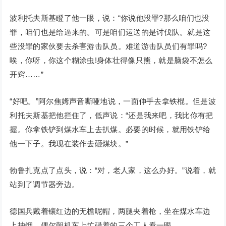
波利托夫斯基瞪了他一眼，说：“你说他没罪?那么咱们也没
罪，咱们也是给逼来的。可是咱们运送的是讨伐队。就是这
些没罪的家伙要去杀害游击队员。难道游击队员们有罪吗?
唉，你呀，你这个糊涂虫!身体壮得像只熊，就是脑袋不怎么
开窍……”
“好吧。”阿尔焦姆声音嘶哑地说，一面伸手去拿铁棍。但是波
利托夫斯基把他拦住了，低声说：“还是我来吧，我比你有把
握。你拿铁铲到煤水车上去扒煤。必要的时候，就用铁铲给
他一下子。我现在装作去砸煤块。”
勃鲁扎克点了点头，说：“对，老人家，这么办好。”说着，就
站到了调节器旁边。
德国兵戴着镶红边的无檐呢帽，两腿夹着枪，坐在煤水车边
上抽烟，偶尔朝机车上忙碌着的三个工人看一眼。