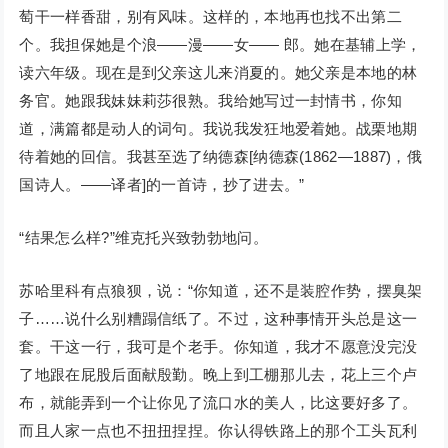
萄干一样香甜，别有风味。这样的，本地再也找不出第二
个。我担保她是个浪——漫——女—— 郎。她在基辅上学，
读六年级。现在是到父亲这儿来消夏的。她父亲是本地的林
务官。她跟我妹妹莉莎很熟。我给她写过一封情书，你知
道，满篇都是动人的词句。我说我发狂地爱着她。战栗地期
待着她的回信。我甚至选了纳德森[纳德森(1862—1887)，俄
国诗人。——译者]的一首诗，抄了进去。”
“结果怎么样?”维克托兴致勃勃地问。
苏哈里科有点狼狈，说：“你知道，还不是装腔作势，摆臭架
子……说什么别糟蹋信纸了。不过，这种事情开头总是这一
套。干这一行，我可是个老手。你知道，我才不愿意没完没
了地跟在屁股后面献殷勤。晚上到工棚那儿去，花上三个卢
布，就能弄到一个让你见了流口水的美人，比这要好多了。
而且人家一点也不扭扭捏捏。你认得铁路上的那个工头瓦利