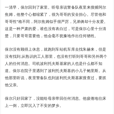
一清早，保尔回到了家里。听母亲说警备队夜里来搜捕阿尔
焦姆，他整个心都缩紧了，很为哥哥的安全担心。尽管他和
哥哥性*格不同，阿尔焦姆似乎很严厉，兄弟俩却十分友爱。
这是一种严肃的爱，谁也没有表白过，可是保尔心里十分清
楚，只要哥哥需要他，他会毫不犹豫地作出任何牺牲。
保尔没有顾得上休息，就跑到车站机车库去找朱赫来，但是
没有找到;从熟识的工人那里，也没有打听到哥哥和另外两个
人的任何消息。司机波利托夫斯基家的人也是什么都不知
道。保尔在院子里遇到了波利托夫斯基的小儿子鲍里斯。从
他那里听说，夜里警备队也到波利托夫斯基家搜查过，要抓
他父亲。
保尔只好回家了，没能给母亲带回任何消息。他疲倦地往床
上一倒，立即沉入了不安的梦乡。