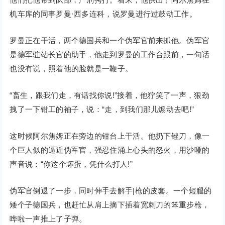
机车库的同事罗曼·西多连科，说罗曼进行过鼓动工作。
罗曼正在干活，两个德国兵和一个伪军官前来抓他。伪军官
是德军驻站长官的助手，他走到罗曼的工作台跟前，一句话
也没有说，照着他的脸就是一鞭子。
“畜生，跟我们走，有话找你说!”接着，他狞笑了一声，狠劲
拽了一下钳工的袖子，说：“走，到我们那儿煽动去吧!”
这时候阿尔焦姆正在旁边的钳台上干活。他扔下锉刀，像一
个巨人似的逼近伪军官，强忍住涌上心头的怒火，用沙哑的
声音说：“你这个坏蛋，凭什么打人!”
伪军官倒退了一步，同时伸手去解手|枪的皮套。一个短腿的
矮个子德国兵，也赶忙从肩上摘下插着宽刺刀的笨重步枪，
哗啦一声推上了子弹。