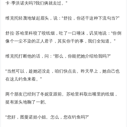
卡·季洪诺夫吗?我们俩就去过。”
维克托轻蔑地皱起眉头，说：“舒拉，你还干这种下流勾当?”
舒拉·苏哈里科咬了咬纸烟，吐了一口唾沫，讥笑地说：“你倒
像个一尘不染的正人君子，其实你干的事，我们全知道。”
维克托打断他的话，问：“那么，你能把她介绍给我吗?”
“当然可以，趁她还没走，咱们快点去。昨天早上，她自己也
在这儿钓鱼来着。”
两个朋友已经到了冬妮亚跟前。苏哈里科取出嘴里的纸烟，
挺有派头地鞠了一躬。
“您好，图曼诺娃小姐。怎么，您在钓鱼吗?”