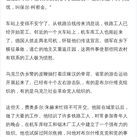
氓，叫保尔·柯察金。”
车站上变得不安宁了。从铁路沿线传来消息说，铁路工人已
经开始罢工。邻近的一个火车站上，机车库工人也闹起来
了。德国人抓走两名司机，怀疑他们传送宣言。德军在乡下
横征暴敛，逃亡的地主又重返庄园，这两件事使那些同农村
有联系的工人极为愤怒。
乌克兰伪乡警的皮鞭抽打着庄稼汉的脊背。省里的游击运动
开展起来了。已经有十个左右游击队，有的是布尔什维克组
织的，有的是乌克兰社会革命党人组织的。
这些天，费奥多尔·朱赫来忙得不可开交。他留在城里以后，
做了大量的工作。他结识了许多铁路工人，时常参加青年人
的晚会，在机车库钳工和锯木厂工人中建立了一个强有力的
组织。他也试探过阿尔焦姆，问他对布尔什维克党和党的事