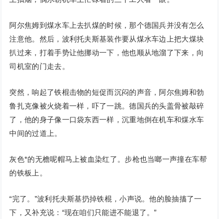
阿尔焦姆到煤水车上去扒煤的时候，那个德国兵并没有怎么
注意他。然后，波利托夫斯基装作要从煤水车边上把大煤块
扒过来，打着手势让他挪动一下，他也顺从地溜了下来，向
司机室的门走去。
突然，响起了铁棍击物的短促而沉闷的声音，阿尔焦姆和勃
鲁扎克像被火烧着一样，吓了一跳。德国兵的头盖骨被敲碎
了，他的身子像一口袋东西一样，沉重地倒在机车和煤水车
中间的过道上。
灰色*的无檐呢帽马上被血染红了。步枪也当啷一声撞在车帮
的铁板上。
“完了。”波利托夫斯基扔掉铁棍，小声说。他的脸抽搐了一
下，又补充说：“现在咱们只能进不能退了。”