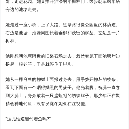
阶，走进花园。她又推开油漆的小栅栏门，缓步朝车站水塔
旁边的池塘走去。
她走过一座小桥，上了大路。这条路很像公园里的林荫道。
右边是池塘，池塘周围长着垂柳和茂密的柳丛。左边是一片
树林。
她刚想朝池塘附近的旧采石场走去，忽然看见下面池塘岸边
扬起一根钓竿，于是就停住了脚步。
她从一棵弯曲的柳树上面探过身去，用手拨开柳丛的枝条，
看到下面有一个晒得黝黑的男孩子。他光着脚，裤腿一直卷
到大腿上，身旁放着一只盛蚯蚓的锈铁罐子。那少年正在聚
精会神地钓鱼，没有发觉冬妮亚在注视他。
“这儿难道能钓着鱼吗?”