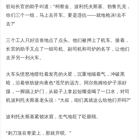
驻站长官的助手叫道：“柯察金、波利托夫斯基、勃鲁扎克，
你们三个一组，马上去开车。要是违抗——就地枪决!去不
去?”
三个工人只好沮丧地点了点头。他们被押上了机车。接着，
长官的助手又点了一组司机、副司机和司炉的名字，让他们
去开另一列火车。
火车头愤怒地喷吐着发亮的火星，沉重地喘着气，冲破黑
暗，沿着铁轨驶向夜色*苍茫的远方。阿尔焦姆给炉子添好
煤，一脚踢上炉门，从箱子上拿起短嘴壶喝了一口水，对司
机波利托夫斯基老头说：“大叔，咱们真就这么给他们开吗?”
波利托夫斯基紧锁浓眉，生气地眨了眨眼睛。
“刺刀顶在脊梁上，那就开呗。”