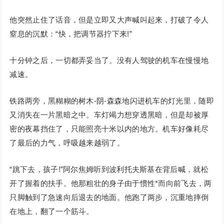
他突然止住了话音，但是立即又大声喊叫起来，打破了令人
窒息的沉默：“快，把调节器拧下来!”
十分钟之后，一切都弄妥当了。没有人驾驶的机车在慢慢地
减速。
铁路两旁，黑糊糊的树木-阴-森森地闪进机车的灯光里，随即
又消失在一片黑暗之中。车灯竭力想穿透黑暗，但是却被厚
密的夜幕挡住了，只能照亮十米以内的地方。机车好像耗尽
了最后的力气，呼吸越来越弱了。
“跳下去，孩子!”阿尔焦姆听到波利托夫斯基在背后喊，就松
开了握着的扶手。他那粗壮的身子由于惯性*而向前飞去，两
只脚触到了急速向后退去的地面。他跑了两步，沉重地摔倒
在地上，翻了一个筋斗。