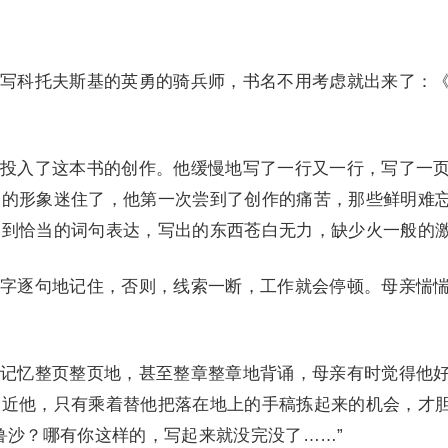
写科托夫斯基的英勇的骑兵师，书名不用考虑就出来了：
投入了这本书的创作。他缓慢地写了一行又一行，写了一
物的形象迷住了，他第一次尝到了创作的痛苦，那些鲜明难
不到恰当的词句表达，写出的东西苍白无力，缺少火一般的
字逐句地记住，否则，线索一断，工作就会停顿。母亲惴
记忆整页整页地，甚至整章整章地背诵，母亲有时觉得他
走近他，只有乘着替他把落在地上的手稿拣起来的机会，才
鲁沙？哪有你这样的，写起来就没完没了……”