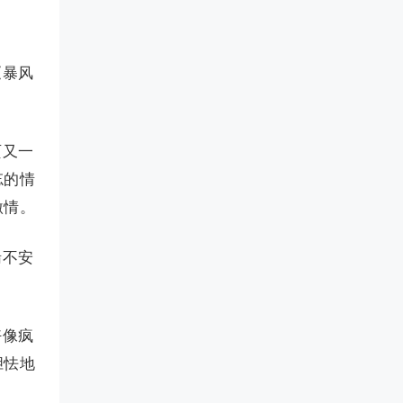
《暴风
页又一
忘的情
激情。
惴不安
好像疯
胆怯地