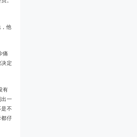
委员。
她，他
少痛
您决定
没有
刻出一
不是不
母都仔