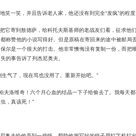
地笑一笑，并且告诉老人家，他还没有到完全“发疯”的程度
把它寄到敖德萨，给科托夫斯基师的老战友们看，征求他
家都称赞他的小说写得好。但是原稿在寄回来的途中被邮局
对保尔是一个很大的打击。他非常懊悔没有复制一份，而把
丢失的事告诉了列杰尼奥夫。
别生气了，现在骂也没用了。重新开始吧。”
·帕夫洛维奇！六个月心血的结晶一下子给偷去了。我每天都
虫，真该死！”
尼奥夫给他弄到一些纸，帮助他把写好的稿子用打字机打