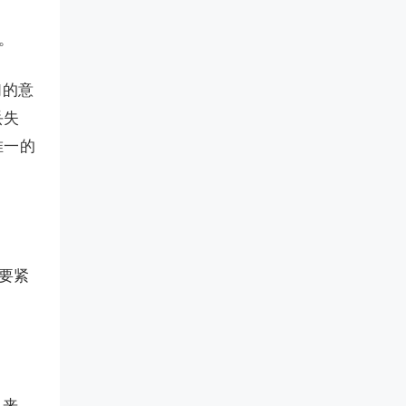
。
们的意
丢失
唯一的
要紧
出来。