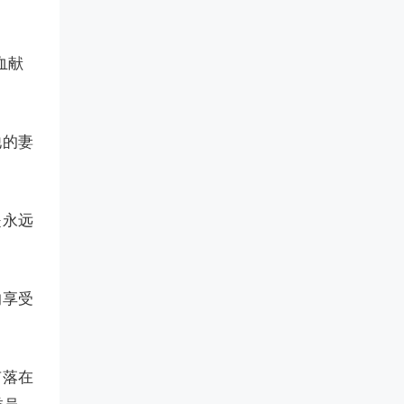
血献
他的妻
是永远
的享受
有落在