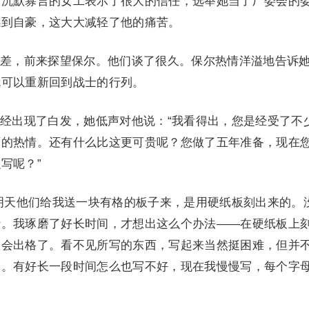
个沉默寡言的女工表示了很大的信任，选举她当了厂委会的
感到自豪，这大大减轻了他的痛苦。
差，前来探望保尔。他们谈了很久。保尔热情洋溢地告诉
就可以重新回到战士的行列。
经出现了白发，她低声对他说：“我看得出，您是经受了不
灭的热情。还有什么比这更可贵呢？您做了五年准备，现在
写呢？”
明天他们给我送一块有格的板子来，是用硬纸板刻出来的。
行。我琢磨了好长时间，才想出这么个办法——在硬纸板上
不会出格了。看不见所写的东西，写起来当然挺困难，但并
的。有好长一段时间怎么也写不好，现在我慢慢写，每个字