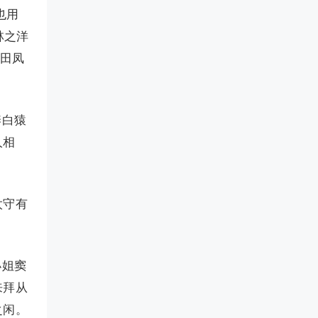
也用
林之洋
女田凤
养白猿
人相
太守有
小姐窦
来拜从
之闲。