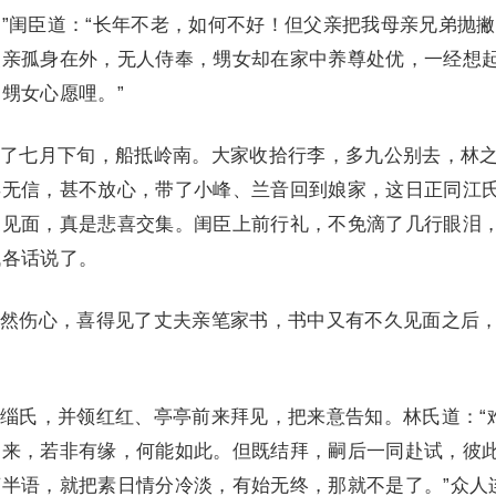
”闺臣道：“长年不老，如何不好！但父亲把我母亲兄弟抛
父亲孤身在外，无人侍奉，甥女却在家中养尊处优，一经想
甥女心愿哩。”
七月下旬，船抵岭南。大家收拾行李，多九公别去，林
年无信，甚不放心，带了小峰、兰音回到娘家，这日正同江
家见面，真是悲喜交集。闺臣上前行礼，不免滴了几行眼泪
找各话说了。
伤心，喜得见了丈夫亲笔家书，书中又有不久见面之后
氏，并领红红、亭亭前来拜见，把来意告知。林氏道：“
同来，若非有缘，何能如此。但既结拜，嗣后一同赴试，彼
半语，就把素日情分冷淡，有始无终，那就不是了。”众人