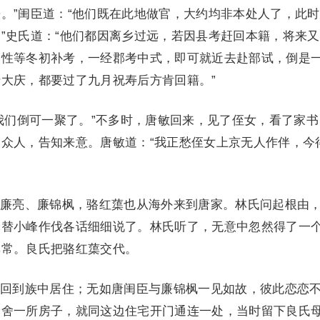
。”闺臣道：“他们既在此地做官，大约均非本处人了，此
”史氏道：“他们都因离乡过远，若因县考赶回本籍，将来
索性等冬初补考，一经郡考中式，即可就近去赴部试，倒是
大庆，都要过了九月祝寿后方肯回籍。”
们倒可一聚了。”不多时，唐敏回来，见了侄女，看了家书
众人，告知来意。唐敏道：“我正愁侄女上京无人作伴，今
亮、廉锦枫，骆红蕖也从海外来到唐家。林氏问起根由
元替小峰作伐各话细细说了。林氏听了，无意中忽然得了一
非常。良氏把骆红蕖交代。
到族中居住；无如唐闺臣与廉锦枫一见如故，彼此恋恋
邻舍一所房子，就同这边住宅开门通连一处，当时留下良氏