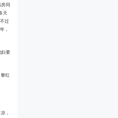
书房同
春天
绕不过
半年，
媳妇要
、黎红
乘凉，