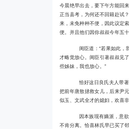
今晨绝早出去，要下午方能回来
正当县考，为何还不回籍赴试？
来，未免种种不便，因此议定
便。并且他们因你叔叔今年五十
闺臣道：“若果如此，我
才略觉放心。闺臣引著叔叔见了
些姊妹，我也放心。”
恰好这日良氏夫人带著廉
把前年唐敖拯救女儿，后来尹
似玉、文武全才的媳妇，欢喜
因本族现有嫡派，意欲回
不肯分离。恰喜林氏早已买了