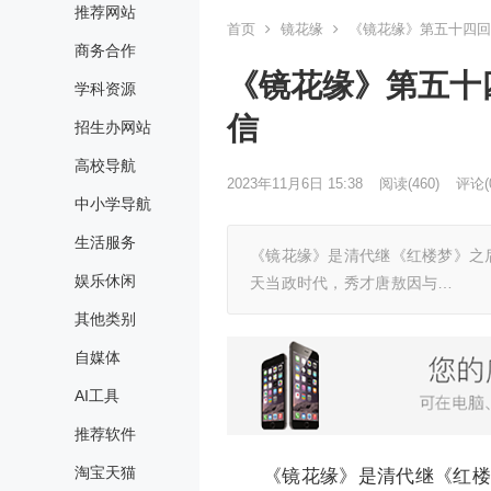
推荐网站
首页
镜花缘
《镜花缘》第五十四回
商务合作
《镜花缘》第五十
学科资源
信
招生办网站
高校导航
2023年11月6日 15:38
阅读
(460)
评论(
中小学导航
生活服务
《镜花缘》是清代继《红楼梦》之
娱乐休闲
天当政时代，秀才唐敖因与…
其他类别
自媒体
AI工具
推荐软件
淘宝天猫
《镜花缘》是清代继《红楼