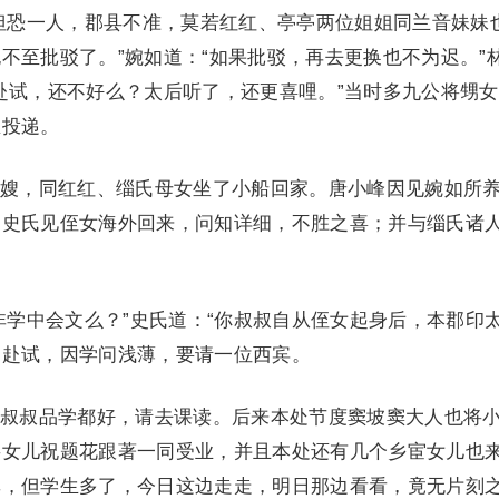
恐一人，郡县不准，莫若红红、亭亭两位姐姐同兰音妹妹
不至批驳了。”婉如道：“如果批驳，再去更换也不为迟。”
赴试，还不好么？太后听了，还更喜哩。”当时多九公将甥
臣投递。
，同红红、缁氏母女坐了小船回家。唐小峰因见婉如所
。史氏见侄女海外回来，问知详细，不胜之喜；并与缁氏诸
学中会文么？”史氏道：“你叔叔自从侄女起身后，本郡印
名赴试，因学问浅薄，要请一位西宾。
叔品学都好，请去课读。后来本处节度窦坡窦大人也将
将女儿祝题花跟著一同受业，并且本处还有几个乡宦女儿也
率，但学生多了，今日这边走走，明日那边看看，竟无片刻