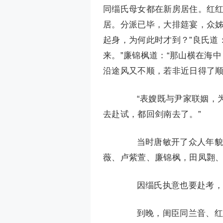
同缁氏母女都在新房居住。红
居。分派已毕，大排筵宴，众姊
起身，为何此时才到？”良氏道
来。”廉锦枫道：“那山横在海
沿途风又不顺，若非近日得了顺
“表嫂既与尹家联姻，为
去赴试，都回剑南去了。”
当时唐敏开了众人年貌，
薇、卢紫萱、廉锦枫，田凤翾
因缁氏执意也要赴考，只
到晚，闺臣同兰音、红蕖