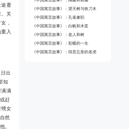
《中国寓言故事》：陶罐和铁罐
仕途蹇
《中国寓言故事》：望天树与铁刀木
莱。关
《中国寓言故事》：孔雀兼职
才女，
《中国寓言故事》：白帆和木桨
山重入
《中国寓言故事》：老人和树
《中国寓言故事》：彩蝶的一生
《中国寓言故事》：得意忘形的老虎
次日出
那知
要满满
即或赶
著甥女
？自然
寻他。