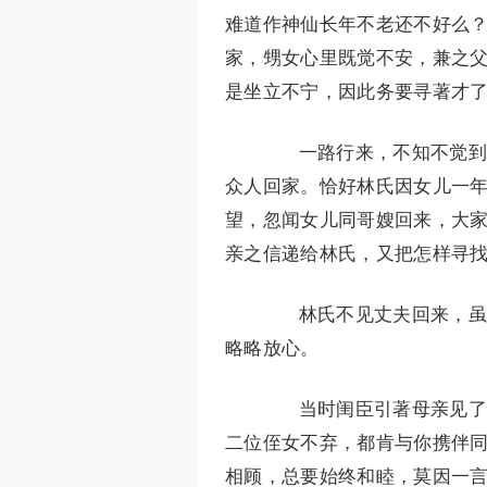
难道作神仙长年不老还不好么？
家，甥女心里既觉不安，兼之
是坐立不宁，因此务要寻著才了
一路行来，不知不觉到了
众人回家。恰好林氏因女儿一
望，忽闻女儿同哥嫂回来，大
亲之信递给林氏，又把怎样寻
林氏不见丈夫回来，虽然
略略放心。
当时闺臣引著母亲见了缁
二位侄女不弃，都肯与你携伴
相顾，总要始终和睦，莫因一言