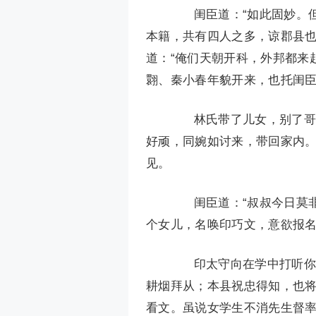
闺臣道：“如此固妙。但
本籍，共有四人之多，谅郡县也
道：“俺们天朝开科，外邦都来
翾、秦小春年貌开来，也托闺
林氏带了儿女，别了哥嫂
好顽，同婉如讨来，带回家内
见。
闺臣道：“叔叔今日莫非
个女儿，名唤印巧文，意欲报
印太守向在学中打听你叔
耕烟拜从；本县祝忠得知，也
看文。虽说女学生不消先生督