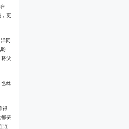
撇在
起，更
之洋同
氏盼
，将父
，也就
难得
此都要
连连