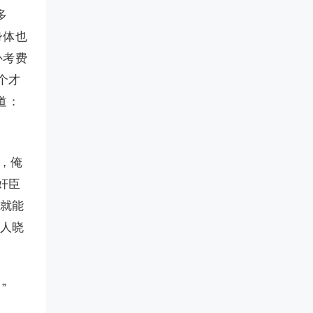
多
身体也
补考费
个才
道：
，俺
奸臣
以就能
恶人晓
”