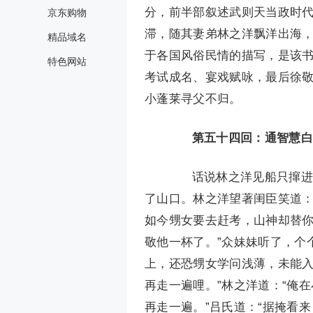
分，前半部叙述武则天当政时
京东购物
滞，随其妻弟林之洋飘洋出海
精品域名
于各国风俗民情的描写，是该
特色网站
考试成名、宴戏赋咏，最后徐
小蓬莱寻父不归。
第五十四回：通智慧白
话说林之洋见船只撺进山
了山口。林之洋望著闺臣笑道：
如今甥女要去赶考，山神却替
敬他一杯了。”众妹妹听了，个
上，还恐甥女学问浅薄，未能
再走一遍哩。”林之洋道：“俺
再走一遍。”吕氏道：“据掩看