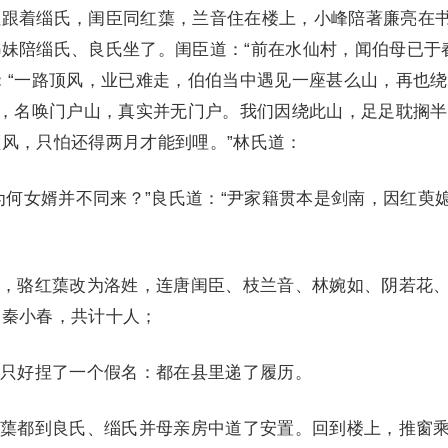
红跟着缁氏，闺臣同红蕖，兰音住在楼上，小峰陪著廉亮在
妹陪缁氏、良氏坐了。闺臣道：“前在水仙村，闻伯母已于
：“一路顶风，业已难走，伯伯当中遇见一座甚么山，再也
中，名唤门户山，真实并无门户。我们因绕此山，足足耽搁
风，只怕还得两月才能到哩。”林氏道：
何女婿并不同来？”良氏道：“尹家籍贯本是剑南，因红萸
骆红蕖改为洛姓，连唐闺臣、枝兰音、林婉如、阴若花
、秦小春，共计十人；
好捏了一个假名：都在县里递了履历。
都到良氏、缁氏并母亲房中道了安置。回到楼上，推窗