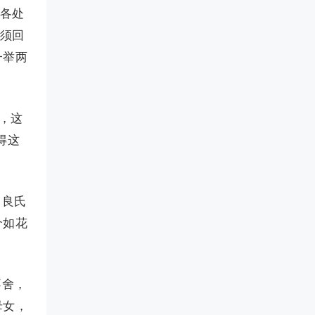
时各处
又须回
一举两
，这
得这
，良氏
个如花
不舍，
母女，