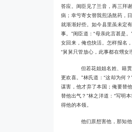
答应。闺臣见了兰音，再三拜谢
病；幸亏寄女替我煎汤熬药，
就渐渐好些。如今县里虽未定
事。”闺臣道：“母亲此言甚是
女回来，俺也快活。怎样报名，
“舅舅只管放心，此事都在甥女
但若花姐姐名姓、籍贯，
更欢喜。”林氏道：“这却为何
谋害，他才弃了本国；俺要替他
替他出气？”林之洋道：“写明
得他的本领。
他们原想害他，那知他在