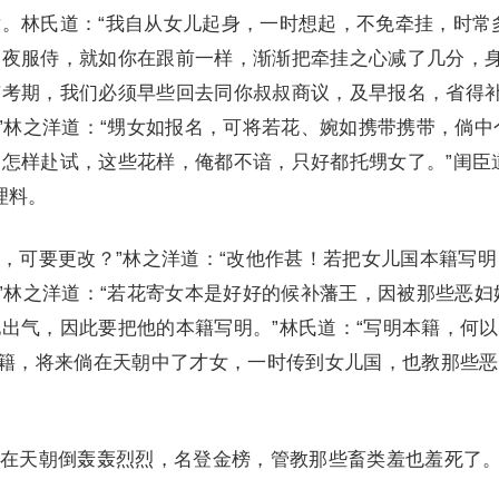
。林氏道：“我自从女儿起身，一时想起，不免牵挂，时常
日夜服侍，就如你在跟前一样，渐渐把牵挂之心减了几分，
有考期，我们必须早些回去同你叔叔商议，及早报名，省得
。”林之洋道：“甥女如报名，可将若花、婉如携带携带，倘中
怎样赴试，这些花样，俺都不谙，只好都托甥女了。”闺臣
理料。
可要更改？”林之洋道：“改他作甚！若把女儿国本籍写明
？”林之洋道：“若花寄女本是好好的候补藩王，因被那些恶妇
出气，因此要把他的本籍写明。”林氏道：“写明本籍，何
本籍，将来倘在天朝中了才女，一时传到女儿国，也教那些
天朝倒轰轰烈烈，名登金榜，管教那些畜类羞也羞死了。