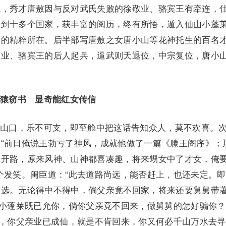
代，秀才唐敖因与反对武氏失败的徐敬业、骆宾王有牵连，
，到十多个国家，获丰富的阅历，终有所悟，遁入仙山小蓬
书的精粹所在。后半部写唐敖之女唐小山等花神托生的百名
敬业、骆宾王的后人起兵，逼武则天退位，中宗复位，唐小
猿窃书 显奇能红女传信
口，乐不可支，即至舱中把这话告知众人，莫不欢喜。
“前日俺说王勃亏了神风，成就他做了一篇《滕王阁序》；
你开路，原来风神、山神都喜凑趣，将来甥女中了才女，俺
个发笑。闺臣道：“此去道路尚远，能否赶上，也还未定。
入选。无论得中不得中，倘父亲竟不回家，将来还要舅舅带
在小蓬莱既已允你，倘你父亲竟不回来，做舅舅的怎好骗你
来，你父亲业已成仙，就是不肯回来，你又何必千山万水去