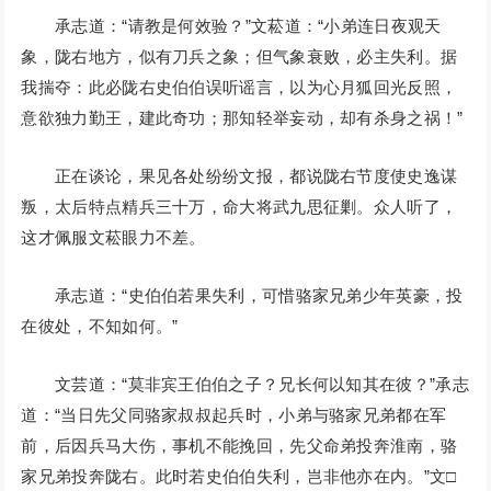
承志道：“请教是何效验？”文菘道：“小弟连日夜观天
象，陇右地方，似有刀兵之象；但气象衰败，必主失利。据
我揣夺：此必陇右史伯伯误听谣言，以为心月狐回光反照，
意欲独力勤王，建此奇功；那知轻举妄动，却有杀身之祸！”
正在谈论，果见各处纷纷文报，都说陇右节度使史逸谋
叛，太后特点精兵三十万，命大将武九思征剿。众人听了，
这才佩服文菘眼力不差。
承志道：“史伯伯若果失利，可惜骆家兄弟少年英豪，投
在彼处，不知如何。”
文芸道：“莫非宾王伯伯之子？兄长何以知其在彼？”承志
道：“当日先父同骆家叔叔起兵时，小弟与骆家兄弟都在军
前，后因兵马大伤，事机不能挽回，先父命弟投奔淮南，骆
家兄弟投奔陇右。此时若史伯伯失利，岂非他亦在内。”文□