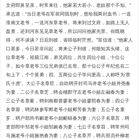
文府郎舅至亲，时常来往，他家若大若小，老奴那个不知。”
承志道：“当日老爷在军前同我别时，曾给我两封血书：一送
淮南文老爷，一送河东章老爷。将来到过文府，如路上无人
盘查，还到河东见见章老爷，所以问问他家光景。你既晓
得，何不谈谈？日后到彼，省得临时茫然。”宣信道：“他家人
口甚多，今日若非问起，将来公子到彼，何能知其头绪。这
位章老爷，祖籍江南，弟兄四位，共生四位小姐，十位公
子。如今章老爷三位兄弟俱已去世。那十位公子年纪也在二
旬上下，个个英勇；四、五两位公子学问更高，人称呼为‘章
氏十虎’。大公子名章荭，自幼聘开封司马井老爷小姐井尧春
为妻，二公子名章芝，聘会稽郡守左老爷小姐左融春为妻；
三公子名章蘅，聘剑南都督廖老爷小姐廖熙春为妻；四公子
名章蓉，聘武林参军邺老爷小姐邺芳春为妻；五公子名童
芗，聘户部尚书郦老爷小姐郦锦春为妻；六公子名章莒，聘
吏部郎中邹老爷小姐邹婉春为妻；七公子名章苕，聘常州司
马施老爷小姐施艳春为妻；八公子名章芹，聘兵部员外柳老