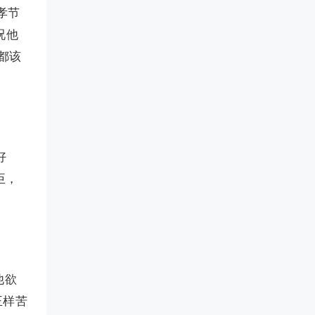
孝节
况他
都该
好
臣，
他欲
王样苦