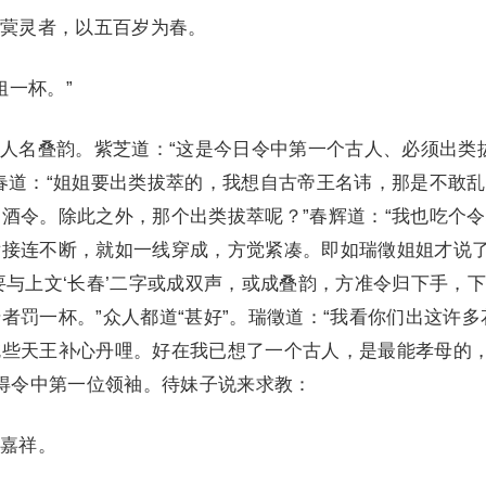
蓂灵者，以五百岁为春。
一杯。”
名叠韵。紫芝道：“这是今日令中第一个古人、必须出类
春道：“姐姐要出类拔萃的，我想自古帝王名讳，那是不敢
酒令。除此之外，那个出类拔萃呢？”春辉道：“我也吃个
接连不断，就如一线穿成，方觉紧凑。即如瑞徵姐姐才说了
要与上文‘长春’二字或成双声，或成叠韵，方准令归下手，
者罚一杯。”众人都道“甚好”。瑞徵道：“我看你们出这许多
吃些天王补心丹哩。好在我已想了一个古人，是最能孝母的
做得令中第一位领袖。待妹子说来求教：
嘉祥。