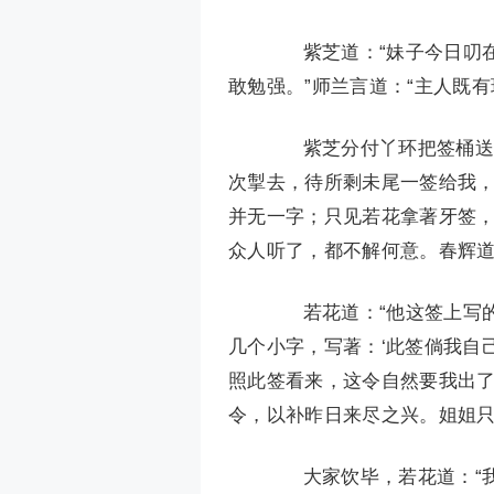
紫芝道：“妹子今日叨在
敢勉强。”师兰言道：“主人既
紫芝分付丫环把签桶送交
次掣去，待所剩未尾一签给我，
并无一字；只见若花拿著牙签，
众人听了，都不解何意。春辉道
若花道：“他这签上写的是
几个小字，写著：‘此签倘我自
照此签看来，这令自然要我出了
令，以补昨日来尽之兴。姐姐只
大家饮毕，若花道：“我虽