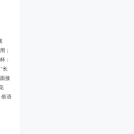
拔
乱用；
令杯：
‘长
下面接
花
，俗语