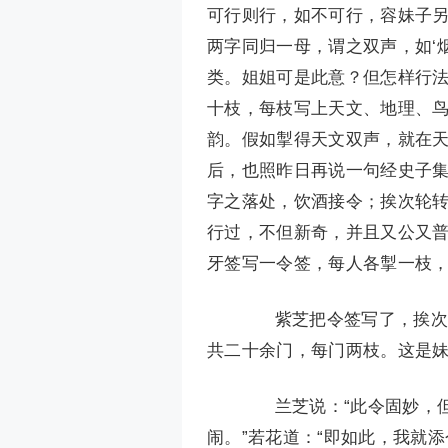
可行则行，如不可行，容妹子另
两字同归一母，谓之双声，如‘烟
类。姐姐可是此意？但怎样行法
十枝，每枝写上天文、地理、
韵。假如掣得天文双声，就在
后，也照昨日再说一句经史子
字之落处，饮酒接令；挨次轮转
行过，不但新奇，并且又公又普
牙签写一令签，每人各掣一枝，
紫芝把令签写了，挨次掣
共二十余门，每门两枝。这是妹
兰芝说：“此令固妙，但
闹。”若花道：“即如此，我就