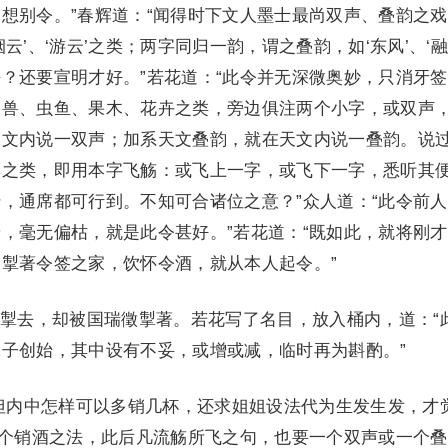
想别令。”春辉道：“闻得时下文人墨士最尚双声、叠韵之
云’、‘游云’之类；两字同归一韵，谓之叠韵，如‘东风’、‘融
？还要宣明才好。”若花道：“此令并无深微奥妙，只消牙
鸟兽、虫鱼、果木、花卉之类，旁边俱注两个小字，或双声
天文内说一双声；加系天文叠韵，就在天文内说一叠韵。说
集之类，即用本字飞觞：或飞上一字，或飞下一字，悉听其
，通席都可行到。不知可合诸位之意？”众人道：“此令前
，毫无偏枯，就是此令甚好。”若花道：“既如此，就将刚
掣著令签之家，饮怀令酒，就从本人起令。”
去，却被国瑞徵掣著。若花写了名目，放入桶内，道：“
子创始，其中设有不妥，或增或减，临时再为斟酌。”
内中怎样可以多销几杯，还求姐姐设法代为生发生发，才
添个销酒之法，此后凡流觞所飞之句，也要一个双声或一个