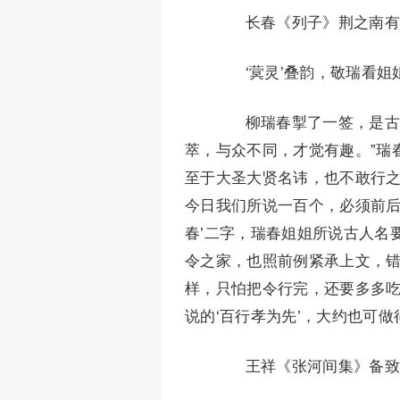
长春《列子》荆之南有
‘蓂灵’叠韵，敬瑞看姐姐
柳瑞春掣了一签，是古人
萃，与众不同，才觉有趣。”瑞
至于大圣大贤名讳，也不敢行之
今日我们所说一百个，必须前后
春’二字，瑞春姐姐所说古人名
令之家，也照前例紧承上文，错
样，只怕把令行完，还要多多
说的‘百行孝为先’，大约也可
王祥《张河间集》备致