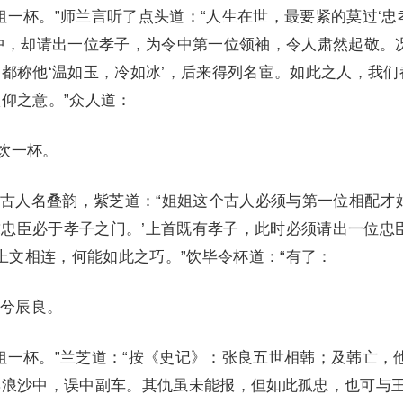
一杯。”师兰言听了点头道：“人生在世，最要紧的莫过‘忠
中，却请出一位孝子，为令中第一位领袖，令人肃然起敬。
都称他‘温如玉，冷如冰’，后来得列名宦。如此之人，我们
仰之意。”众人道：
饮一杯。
人名叠韵，紫芝道：“姐姐这个古人必须与第一位相配才
‘求忠臣必于孝子之门。’上首既有孝子，此时必须请出一位忠
与上文相连，何能如此之巧。”饮毕令杯道：“有了：
兮辰良。
一杯。”兰芝道：“按《史记》：张良五世相韩；及韩亡，
博浪沙中，误中副车。其仇虽未能报，但如此孤忠，也可与