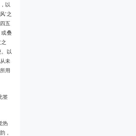
戏，以
风’之
签四五
，或叠
过之
便。以
人从未
才所用
此签
觉热
叠韵，