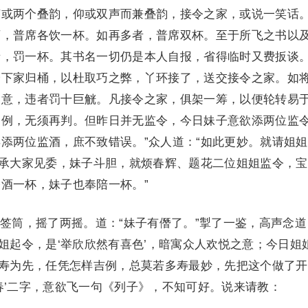
声或两个叠韵，仰或双声而兼叠韵，接令之家，或说一笑话
可，普席各饮一杯。如再多者，普席双杯。至于所飞之书以
者，罚一杯。其书名一切仍是本人自报，省得临时又费扳谈
给下家归桶，以杜取巧之弊，丫环接了，送交接令之家。如
露意，违者罚十巨觥。凡接令之家，俱架一筹，以便轮转易
旧例，无须再判。但昨日并无监令，今日妹子意欲添两位监
添两位监酒，庶不致错误。”众人道：“如此更妙。就请姐
即承大家见委，妹子斗胆，就烦春辉、题花二位姐姐监令，
酒一杯，妹子也奉陪一杯。”
筒，摇了两摇。道：“妹子有僭了。”掣了一鉴，高声念道
姐姐起令，是‘举欣欣然有喜色’，暗寓众人欢悦之意；今日姐
福寿为先，任凭怎样吉例，总莫若多寿最妙，先把这个做了
春’二字，意欲飞一句《列子》，不知可好。说来请教：