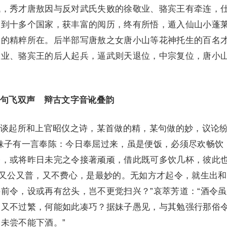
代，秀才唐敖因与反对武氏失败的徐敬业、骆宾王有牵连，
，到十多个国家，获丰富的阅历，终有所悟，遁入仙山小蓬
书的精粹所在。后半部写唐敖之女唐小山等花神托生的百名
敬业、骆宾王的后人起兵，逼武则天退位，中宗复位，唐小
句飞双声 辩古文字音讹叠韵
起所和上官昭仪之诗，某首做的精，某句做的妙，议论
妹子有一言奉陈：今日奉屈过来，虽是便饭，必须尽欢畅饮
令，或将昨日未完之令接著顽顽，借此既可多饮几杯，彼此
，又公又普，又不费心，是最妙的。无如方才起令，就生出
前令，设或再有岔头，岂不更觉扫兴？”哀萃芳道：“酒令
，又不过繁，何能如此凑巧？据妹子愚见，与其勉强行那俗
未尝不能下酒。”