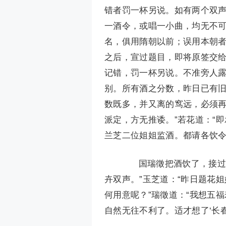
错者罚一杯另说。如有两个双
一酒令，或唱一小曲，均无不
名，俱用隋朝以前；误用本朝
之后，宣过题目，即将原签交
记错，罚一杯另说。不准旁人
别。所有酒之分数，昨日已有
数既多，并又离的窎远，必须再
派定，方无推诿。”若花道：“
兰芝二位姐姐监酒。都请各饮令
国瑞徵把酒饮了，接过签
卉双声。”玉芝道：“昨日题花
何用意呢？”瑞徵道：“我想五
自然无往不利了。适才想了‘长