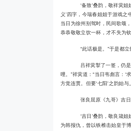
‘备致’叠韵，敬祥蓂姐姐
义’四字，今瑞春姐姐于游戏之
当日为徐州别驾时，民间歌颂，
恭恭敬敬立饮一杯，才不失为钦
“此话极是。”于是都立
吕祥蓂掣了一签，仍是古
哩。”祥蓂道：“当日韦彪言：
方觉连贯。但要‘七阳’之韵始
张良屈原《九哥》吉日
‘吉日’叠韵，敬良箴姐姐
为韩报仇，曾以铁椎击始皇于