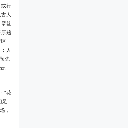
。或行
及古人
。掣签
将原题
于区
令；人
姐预先
宝云、
：“花
姐足
开场，