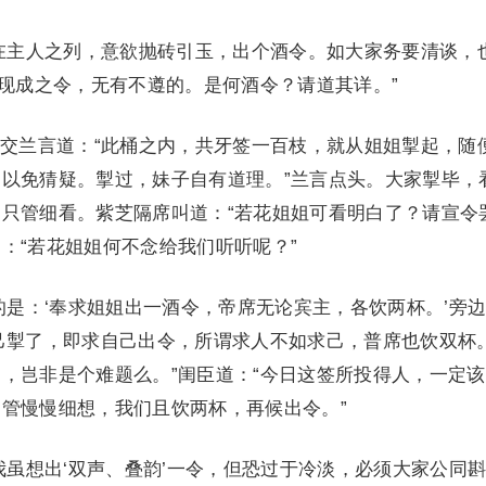
主人之列，意欲抛砖引玉，出个酒令。如大家务要清谈，
有现成之令，无有不遵的。是何酒令？请道其详。”
兰言道：“此桶之内，共牙签一百枝，就从姐姐掣起，随
以免猜疑。掣过，妹子自有道理。”兰言点头。大家掣毕，
只管细看。紫芝隔席叫道：“若花姐姐可看明白了？请宣令
：“若花姐姐何不念给我们听听呢？”
：‘奉求姐姐出一酒令，帝席无论宾主，各饮两杯。’旁
己掣了，即求自己出令，所谓求人不如求己，普席也饮双杯。
，岂非是个难题么。”闺臣道：“今日这签所投得人，一定
管慢慢细想，我们且饮两杯，再候出令。”
想出‘双声、叠韵’一令，但恐过于冷淡，必须大家公同