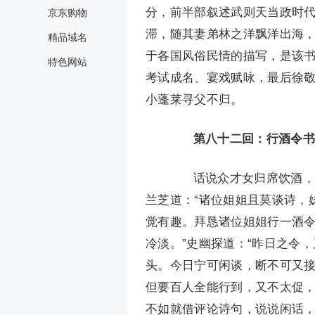
分，前半部叙述武则天当政时
京东购物
滞，随其妻弟林之洋飘洋出海
精品域名
于各国风俗民情的描写，是该
特色网站
考试成名、宴戏赋咏，最后徐
小蓬莱寻父不归。
第八十二回：行酒令书
话说众才女归席饮酒，谈
兰芝道：“诸位姐姐且莫谈诗，
觉有趣。拜恳诸位姐姐行一酒
冷淡。”史幽探道：“昨日之令
头。今日宁可闲谈，断不可又接
但要百人全能行到，又不太促
不如就借评论诗句，说说闲话，