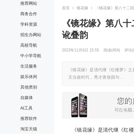
推荐网站
首页
镜花缘
《镜花缘》第八十二回
商务合作
《镜花缘》第八十
学科资源
讹叠韵
招生办网站
高校导航
2023年11月6日 15:55
阅读
(454)
评论(
中小学导航
生活服务
《镜花缘》是清代继《红楼梦》之
娱乐休闲
天当政时代，秀才唐敖因与…
其他类别
自媒体
AI工具
推荐软件
淘宝天猫
《镜花缘》是清代继《红楼