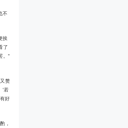
也不
便挨
看了
罢。”
边又赘
’若
该有好
斟酌，