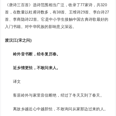
《唐诗三百首》选诗范围相当广泛，收录了77家诗，共320
首，在数量以杜甫诗数多，有38首、王维诗29首、李白诗27
首、李商隐诗22首。它是中小学生接触中国古典诗歌最好的
入门书籍。对中华民族的影响意义深远。
渡汉江(宋之问)
岭外音书断，经冬复历春。
近乡情更怯，不敢问来人。
译文
客居岭外与家里音信断绝，经过了冬天又到了春天。
离故乡越近心中越胆怯，不敢询问从家那边过来的人。