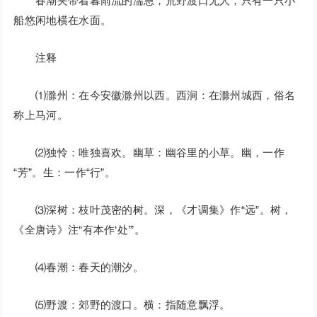
春潮夹带着暮雨流的湍急，荒野渡口无人，只有一只小
船悠闲地横在水面。
注释
⑴滁州：在今安徽滁州以西。西涧：在滁州城西，俗名
称上马河。
⑵独怜：唯独喜欢。幽草：幽谷里的小草。幽，一作
“芳”。生：一作“行”。
⑶深树：枝叶茂密的树。深，《才调集》作“远”。树，
《全唐诗》注“有本作‘处’”。
⑷春潮：春天的潮汐。
⑸野渡：郊野的渡口。横：指随意飘浮。