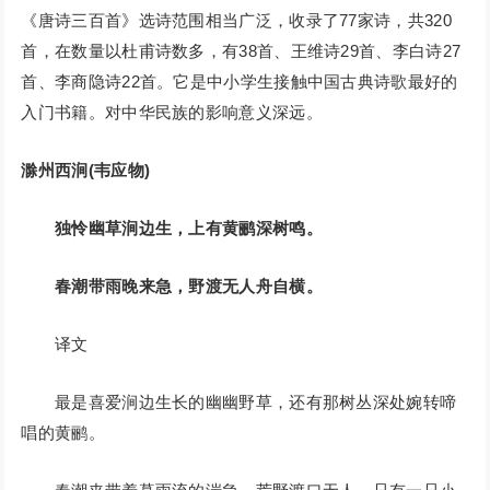
《唐诗三百首》选诗范围相当广泛，收录了77家诗，共320
首，在数量以杜甫诗数多，有38首、王维诗29首、李白诗27
首、李商隐诗22首。它是中小学生接触中国古典诗歌最好的
入门书籍。对中华民族的影响意义深远。
滁州西涧(韦应物)
独怜幽草涧边生，上有黄鹂深树鸣。
春潮带雨晚来急，野渡无人舟自横。
译文
最是喜爱涧边生长的幽幽野草，还有那树丛深处婉转啼
唱的黄鹂。