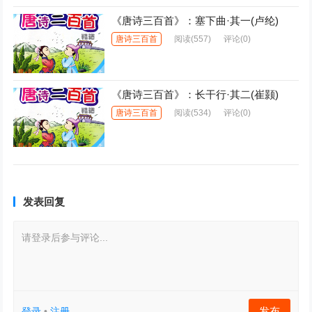
《唐诗三百首》：塞下曲·其一(卢纶)
唐诗三百首
阅读
(557)
评论(0)
《唐诗三百首》：长干行·其二(崔颢)
唐诗三百首
阅读
(534)
评论(0)
发表回复
请登录后参与评论...
发布
登录
•
注册