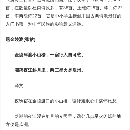
首，在数量以杜甫诗数多，有38首、王维诗29首、李白诗27
首、李商隐诗22首。它是中小学生接触中国古典诗歌最好的
入门书籍。对中华民族的影响意义深远。
题金陵渡(张祜)
金陵津渡小山楼，一宿行人自可愁。
潮落夜江斜月里，两三星火是瓜州。
译文
夜晚宿在金陵渡口的小山楼，辗转难眠心中满怀旅愁。
落潮的夜江浸在斜月的光照里，远处几点星火闪烁的地
方便是瓜洲。