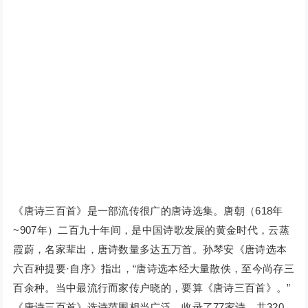
《唐诗三百首》是一部流传很广的唐诗选集。唐朝（618年
~907年）二百九十年间，是中国诗歌发展的黄金时代，云蒸
霞蔚，名家辈出，唐诗数量多达五万首。孙琴安《唐诗选本
六百种提要·自序》指出，“唐诗选本经大量散佚，至今尚存三
百余种。当中最流行而家传户晓的，要算《唐诗三百首》。”
《唐诗三百首》选诗范围相当广泛，收录了77家诗，共320