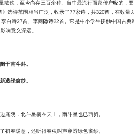
大量散佚，至今尚存三百余种。当中最流行而家传户晓的，
首》选诗范围相当广泛，收录了77家诗，共320首，在数量
、李白诗27首、李商隐诗22首。它是中小学生接触中国古典
的影响意义深远。
阑干南斗斜。
新透绿窗纱。
庭院，北斗星横在天上，南斗星也已西斜。
初春暖意，还听得春虫叫声穿透绿色窗纱。