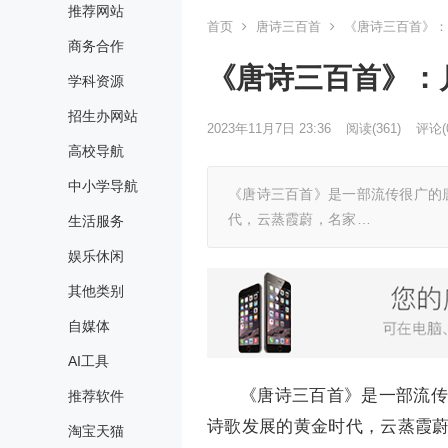
推荐网站
首页
唐诗三百首
《唐诗三百首》：
商务合作
《唐诗三百首》：月
学科资源
招生办网站
2023年11月7日 23:36
阅读
(361)
评论(
高校导航
中小学导航
《唐诗三百首》是一部流传很广的唐
代，云蒸霞蔚，名家…
生活服务
娱乐休闲
其他类别
自媒体
AI工具
《唐诗三百首》是一部流传
推荐软件
诗歌发展的黄金时代，云蒸霞
淘宝天猫