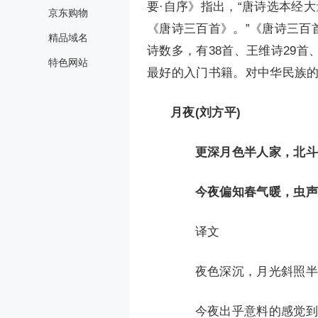
要·自序》指出，“唐诗选本经
京东购物
《唐诗三百首》。”《唐诗三百
精品域名
诗数多，有38首、王维诗29首
特色网站
最好的入门书籍。对中华民族
月夜(刘方平)
更深月色半人家，北斗
今夜偏知春气暖，虫声
译文
夜色深沉，月光斜照半边
今夜出乎意料的感觉到了