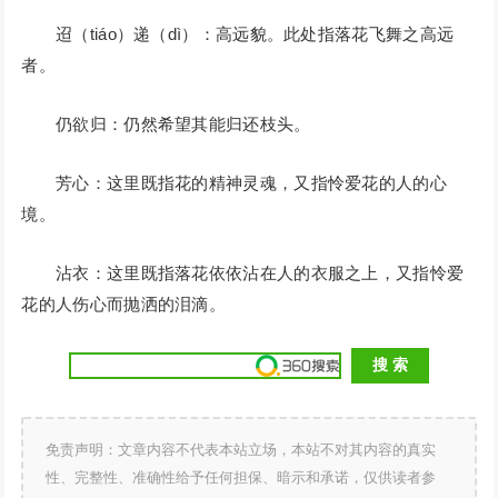
迢（tiáo）递（dì）：高远貌。此处指落花飞舞之高远
者。
仍欲归：仍然希望其能归还枝头。
芳心：这里既指花的精神灵魂，又指怜爱花的人的心
境。
沾衣：这里既指落花依依沾在人的衣服之上，又指怜爱
花的人伤心而抛洒的泪滴。
免责声明：文章内容不代表本站立场，本站不对其内容的真实
性、完整性、准确性给予任何担保、暗示和承诺，仅供读者参