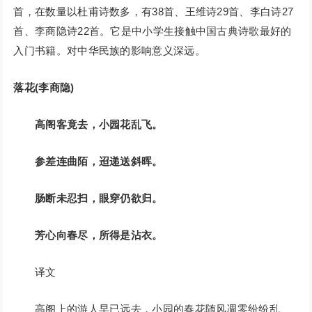
首，在数量以杜甫诗数多，有38首、王维诗29首、李白诗27
首、李商隐诗22首。它是中小学生接触中国古典诗歌最好的
入门书籍。对中华民族的影响意义深远。
落花(李商隐)
高阁客竟去，小园花乱飞。
参差连曲陌，迢递送斜晖。
肠断未忍扫，眼穿仍欲归。
芳心向春尽，所得是沾衣。
译文
高阁上的游人早已远去，小园的春花随风凋零纷纷乱