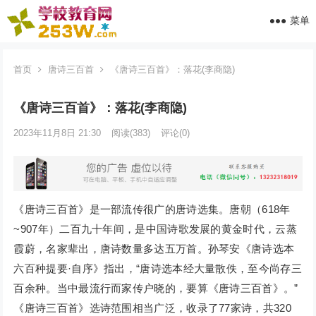
菜单
首页
唐诗三百首
《唐诗三百首》：落花(李商隐)
《唐诗三百首》：落花(李商隐)
2023年11月8日 21:30
阅读
(383)
评论(0)
《唐诗三百首》是一部流传很广的唐诗选集。唐朝（618年
~907年）二百九十年间，是中国诗歌发展的黄金时代，云蒸
霞蔚，名家辈出，唐诗数量多达五万首。孙琴安《唐诗选本
六百种提要·自序》指出，“唐诗选本经大量散佚，至今尚存三
百余种。当中最流行而家传户晓的，要算《唐诗三百首》。”
《唐诗三百首》选诗范围相当广泛，收录了77家诗，共320