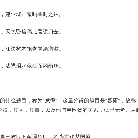
建业城正敲响暮时之钟。
天色昏暗鸟儿缓缓归去。
江边树木饱含雨滴润滋。
沾襟泪水像江面的雨丝。
么题目，称为“赋得”。这里分得的题目是“暮雨”，故称
李渭，其人，其事，以及他与韦应物的关系，似已无考。从
三峡以下至濡须口，皆为古代楚国境。