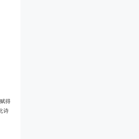
“赋得
此诗