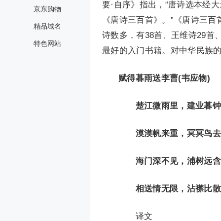
要·自序》指出，“唐诗选本经
京东购物
《唐诗三百首》。”《唐诗三百
精品域名
诗数多，有38首、王维诗29首
特色网站
最好的入门书籍。对中华民族
赋得暮雨送李曹(韦应物)
楚江微雨里，建业暮钟
漠漠帆来重，冥冥鸟去
海门深不见，浦树远含
相送情无限，沾襟比散
译文