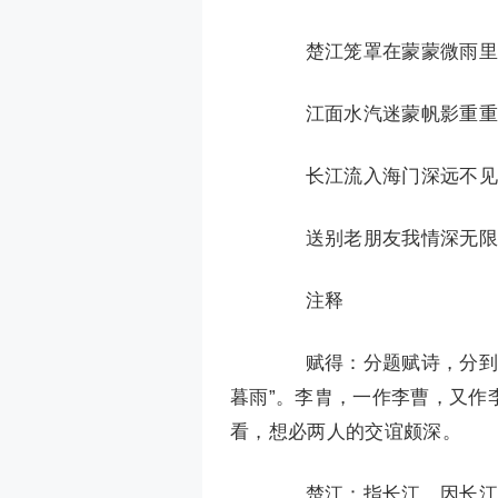
楚江笼罩在蒙蒙微雨里，
江面水汽迷蒙帆影重重，
长江流入海门深远不见，
送别老朋友我情深无限，
注释
赋得：分题赋诗，分到的什
暮雨”。李胄，一作李曹，又作
看，想必两人的交谊颇深。
楚江：指长江，因长江自