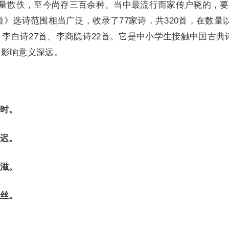
大量散佚，至今尚存三百余种。当中最流行而家传户晓的，
首》选诗范围相当广泛，收录了77家诗，共320首，在数量
、李白诗27首、李商隐诗22首。它是中小学生接触中国古典
的影响意义深远。
时。
迟。
滋。
丝。