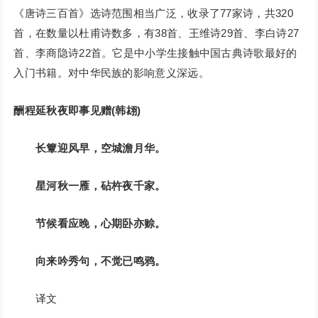
《唐诗三百首》选诗范围相当广泛，收录了77家诗，共320
首，在数量以杜甫诗数多，有38首、王维诗29首、李白诗27
首、李商隐诗22首。它是中小学生接触中国古典诗歌最好的
入门书籍。对中华民族的影响意义深远。
酬程延秋夜即事见赠(韩翃)
长簟迎风早，空城澹月华。
星河秋一雁，砧杵夜千家。
节候看应晚，心期卧亦赊。
向来吟秀句，不觉已鸣鸦。
译文