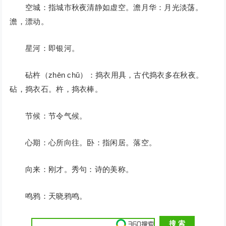
空城：指城市秋夜清静如虚空。澹月华：月光淡荡。
澹，漂动。
星河：即银河。
砧杵（zhēn chǔ）：捣衣用具，古代捣衣多在秋夜。
砧，捣衣石。杵，捣衣棒。
节候：节令气候。
心期：心所向往。卧：指闲居。落空。
向来：刚才。秀句：诗的美称。
鸣鸦：天晓鸦鸣。