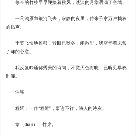
修长的竹枝早早迎接着秋风，淡淡的月华洒满了空城。
一只鸿雁向银河飞去，寂静的夜里，传来千家万户捣衣
的砧声。
季节飞快地推移，转眼已秋冬，闲散里，我空怀着未曾
了却的心意。
我反复吟诵你秀美的诗句，不觉天色将晓，已听见早鸦
乱啼。
注释
程延：一作“程近”，事迹不祥，诗人的诗友。
簟（diàn）：竹席。