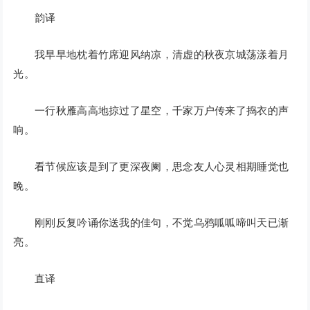
韵译
我早早地枕着竹席迎风纳凉，清虚的秋夜京城荡漾着月
光。
一行秋雁高高地掠过了星空，千家万户传来了捣衣的声
响。
看节候应该是到了更深夜阑，思念友人心灵相期睡觉也
晚。
刚刚反复吟诵你送我的佳句，不觉乌鸦呱呱啼叫天已渐
亮。
直译