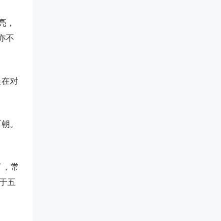
亮，
亦不
美在对
两朝。
了，常
于五