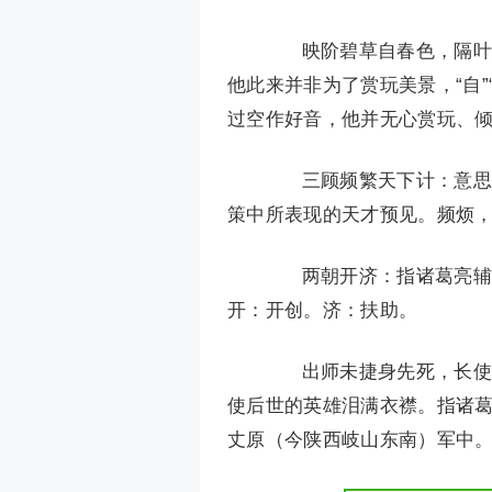
映阶碧草自春色，隔叶黄
他此来并非为了赏玩美景，“自
过空作好音，他并无心赏玩、
三顾频繁天下计：意思是
策中所表现的天才预见。频烦，
两朝开济：指诸葛亮辅助
开：开创。济：扶助。
出师未捷身先死，长使英
使后世的英雄泪满衣襟。指诸葛
丈原（今陕西岐山东南）军中