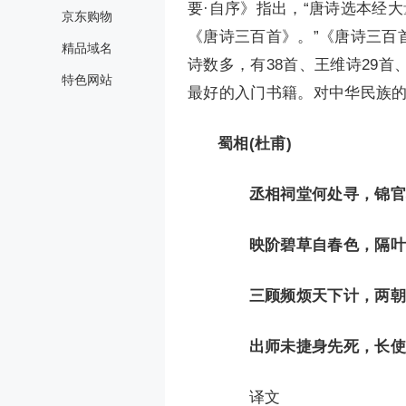
要·自序》指出，“唐诗选本经
京东购物
《唐诗三百首》。”《唐诗三百
精品域名
诗数多，有38首、王维诗29首
特色网站
最好的入门书籍。对中华民族
蜀相(杜甫)
丞相祠堂何处寻，锦官
映阶碧草自春色，隔叶
三顾频烦天下计，两朝
出师未捷身先死，长使
译文