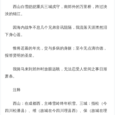
西山白雪皑皑重兵三城戍守，南郊外的万里桥，跨过泱
泱的锦江。
因海内战争不息几个兄弟音讯阻隔，我流落天涯潸然泪
下身心遥。
惟将迟暮的年光，交与多病的身躯；至今无点滴功德，
报答贤明的圣皇。
我骑马来到郊外时放眼远眺，无法忍受人世间之事日渐
萧条。
注释
西山：在成都西，主峰雪岭终年积雪。三城：指松（今
四川松潘县）、维（故城在今四川理县西）、保（故城在理