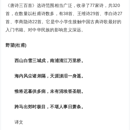
《唐诗三百首》选诗范围相当广泛，收录了77家诗，共320
首，在数量以杜甫诗数多，有38首、王维诗29首、李白诗27
首、李商隐诗22首。它是中小学生接触中国古典诗歌最好的
入门书籍。对中华民族的影响意义深远。
野望(杜甫)
西山白雪三城戍，南浦清江万里桥。
海内风尘诸弟隔，天涯涕泪一身遥。
惟将迟暮供多病，未有涓埃答圣朝。
跨马出郊时极目，不堪人事日萧条。
译文