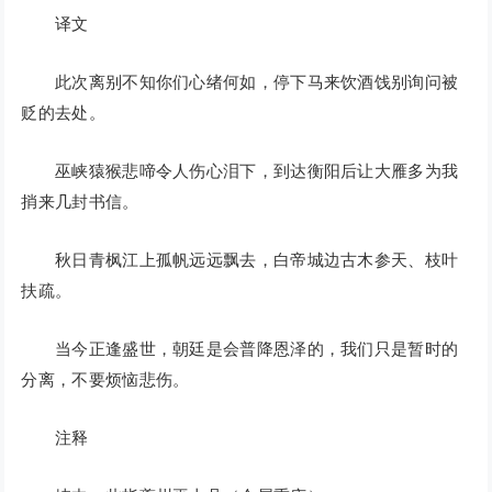
译文
此次离别不知你们心绪何如，停下马来饮酒饯别询问被
贬的去处。
巫峡猿猴悲啼令人伤心泪下，到达衡阳后让大雁多为我
捎来几封书信。
秋日青枫江上孤帆远远飘去，白帝城边古木参天、枝叶
扶疏。
当今正逢盛世，朝廷是会普降恩泽的，我们只是暂时的
分离，不要烦恼悲伤。
注释