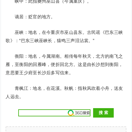
峡中：此指夔州巫山县（今属重庆）。
谪居：贬官的地方。
巫峡：地名，在今重庆市巫山县东。古民谣《巴东三峡
歌》：“巴东三峡巫峡长，猿鸣三声泪沾裳。”
衡阳：地名，今属湖南。相传每年秋天，北方的南飞之
雁，至衡阳的回雁峰，便折回北方。这是由长沙想到衡阳，
意思要王少府至长沙后多写信来。
青枫江：地名，在花溪。秋帆：指秋风吹着小舟，送友
人远去。