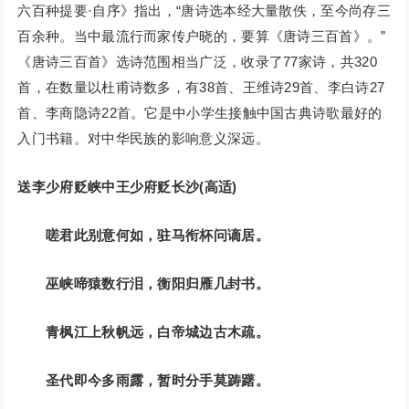
六百种提要·自序》指出，“唐诗选本经大量散佚，至今尚存三
百余种。当中最流行而家传户晓的，要算《唐诗三百首》。”
《唐诗三百首》选诗范围相当广泛，收录了77家诗，共320
首，在数量以杜甫诗数多，有38首、王维诗29首、李白诗27
首、李商隐诗22首。它是中小学生接触中国古典诗歌最好的
入门书籍。对中华民族的影响意义深远。
送李少府贬峡中王少府贬长沙(高适)
嗟君此别意何如，驻马衔杯问谪居。
巫峡啼猿数行泪，衡阳归雁几封书。
青枫江上秋帆远，白帝城边古木疏。
圣代即今多雨露，暂时分手莫踌躇。