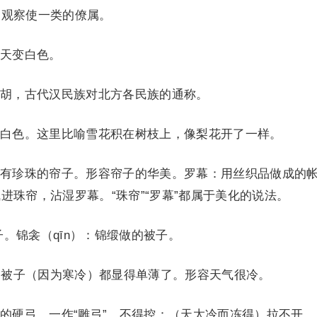
、观察使一类的僚属。
天变白色。
，古代汉民族对北方各民族的通称。
色。这里比喻雪花积在树枝上，像梨花开了一样。
珍珠的帘子。形容帘子的华美。罗幕：用丝织品做成的
进珠帘，沾湿罗幕。“珠帘”“罗幕”都属于美化的说法。
。锦衾（qīn）：锦缎做的被子。
被子（因为寒冷）都显得单薄了。形容天气很冷。
硬弓，一作“雕弓”。不得控：（天太冷而冻得）拉不开