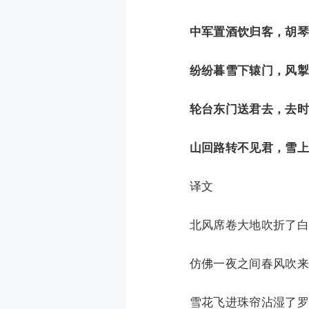
中军置酒饮归客，胡琴
纷纷暮雪下辕门，风掣
轮台东门送君去，去时
山回路转不见君，雪上
译文
北风席卷大地吹折了白草
仿佛一夜之间春风吹来，
雪花飞进珠帘沾湿了罗幕