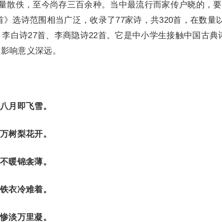
大量散佚，至今尚存三百余种。当中最流行而家传户晓的，
首》选诗范围相当广泛，收录了77家诗，共320首，在数量
、李白诗27首、李商隐诗22首。它是中小学生接触中国古典
的影响意义深远。
八月即飞雪。
万树梨花开。
不暖锦衾薄。
铁衣冷难着。
惨淡万里凝。