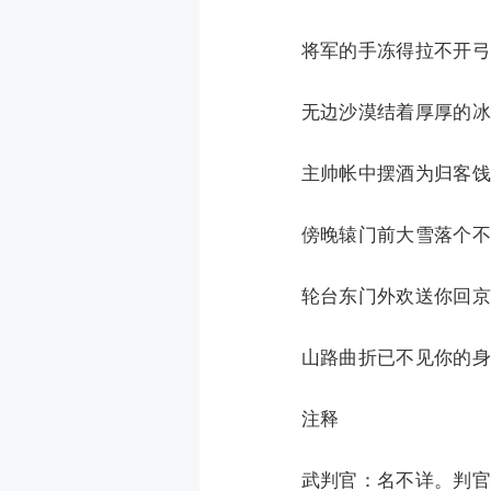
将军的手冻得拉不开弓，
无边沙漠结着厚厚的冰，
主帅帐中摆酒为归客饯行
傍晚辕门前大雪落个不停
轮台东门外欢送你回京去
山路曲折已不见你的身影
注释
武判官：名不详。判官，