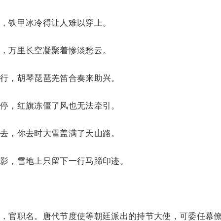
铁甲冰冷得让人难以穿上。
万里长空凝聚着惨淡愁云。
，胡琴琵琶羌笛合奏来助兴。
，红旗冻僵了风也无法牵引。
，你去时大雪盖满了天山路。
，雪地上只留下一行马蹄印迹。
官职名。唐代节度使等朝廷派出的持节大使，可委任幕