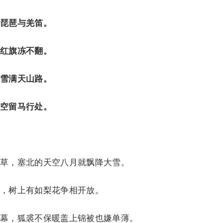
琵琶与羌笛。
红旗冻不翻。
雪满天山路。
空留马行处。
，塞北的天空八月就飘降大雪。
树上有如梨花争相开放。
，狐裘不保暖盖上锦被也嫌单薄。