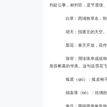
判处公事，称判官，是节度使
白草：西域牧草名，秋
胡天：指塞北的天空。胡
梨花：春天开放，花作白
珠帘：用珍珠串成或饰有
形容帐幕的华美。这句说雪花飞
狐裘（qiú）：狐皮袍子
锦衾薄（bó）：丝绸的
角弓：两端用兽角装饰的