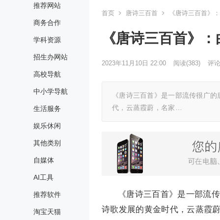
推荐网站
首页
唐诗三百首
《唐诗三百首》：
商务合作
《唐诗三百首》：
学科资源
招生办网站
2023年11月10日 22:00
阅读
(383)
评论(
高校导航
中小学导航
《唐诗三百首》是一部流传很广的唐
代，云蒸霞蔚，名家…
生活服务
娱乐休闲
其他类别
自媒体
AI工具
《唐诗三百首》是一部流传
推荐软件
诗歌发展的黄金时代，云蒸霞
淘宝天猫