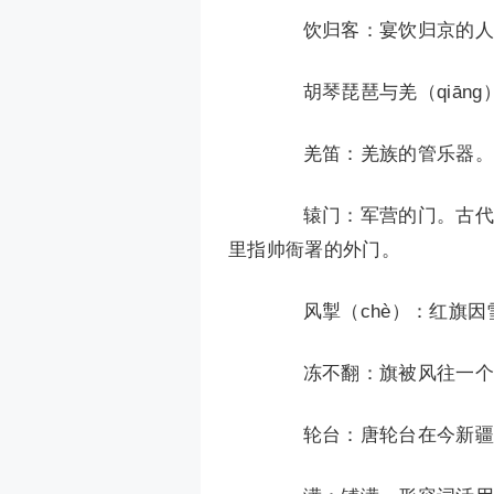
饮归客：宴饮归京的人，
胡琴琵琶与羌（qiāng
羌笛：羌族的管乐器。
辕门：军营的门。古代军
里指帅衙署的外门。
风掣（chè）：红旗因
冻不翻：旗被风往一个方
轮台：唐轮台在今新疆维