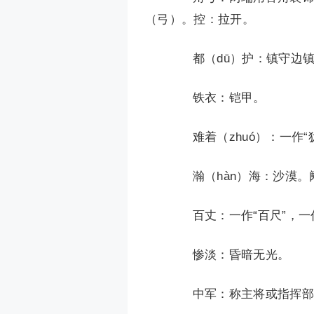
（弓）。控：拉开。
都（dū）护：镇守边镇的
铁衣：铠甲。
难着（zhuó）：一作“犹
瀚（hàn）海：沙漠。
百丈：一作“百尺”，一作
惨淡：昏暗无光。
中军：称主将或指挥部。