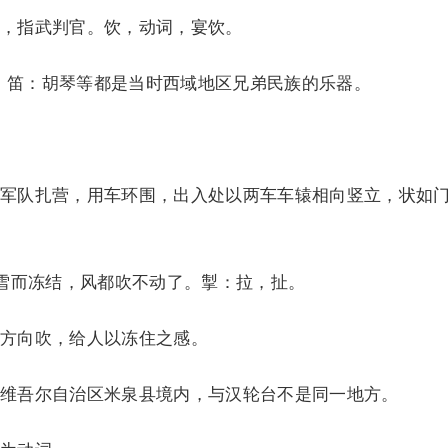
指武判官。饮，动词，宴饮。
）笛：胡琴等都是当时西域地区兄弟民族的乐器。
队扎营，用车环围，出入处以两车车辕相向竖立，状如
雪而冻结，风都吹不动了。掣：拉，扯。
向吹，给人以冻住之感。
吾尔自治区米泉县境内，与汉轮台不是同一地方。