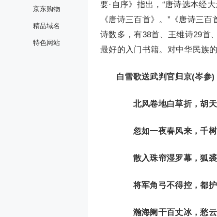
要·自序》指出，“唐诗选本经
京东购物
《唐诗三百首》。”《唐诗三百
精品域名
诗数多，有38首、王维诗29首
特色网站
最好的入门书籍。对中华民族
白雪歌送武判官归京(岑参)
北风卷地白草折，胡天
忽如一夜春风来，千树
散入珠帘湿罗幕，狐裘
将军角弓不得控，都护
瀚海阑干百丈冰，愁云