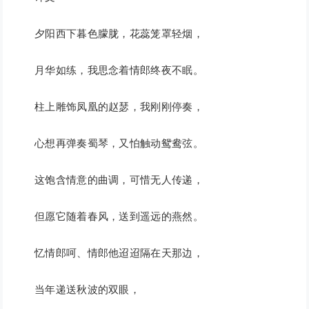
夕阳西下暮色朦胧，花蕊笼罩轻烟，
月华如练，我思念着情郎终夜不眠。
柱上雕饰凤凰的赵瑟，我刚刚停奏，
心想再弹奏蜀琴，又怕触动鸳鸯弦。
这饱含情意的曲调，可惜无人传递，
但愿它随着春风，送到遥远的燕然。
忆情郎呵、情郎他迢迢隔在天那边，
当年递送秋波的双眼，