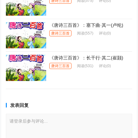
唐诗三百首
阅读
(575)
评论(0)
《唐诗三百首》：塞下曲·其一(卢纶)
唐诗三百首
阅读
(557)
评论(0)
《唐诗三百首》：长干行·其二(崔颢)
唐诗三百首
阅读
(531)
评论(0)
发表回复
请登录后参与评论...