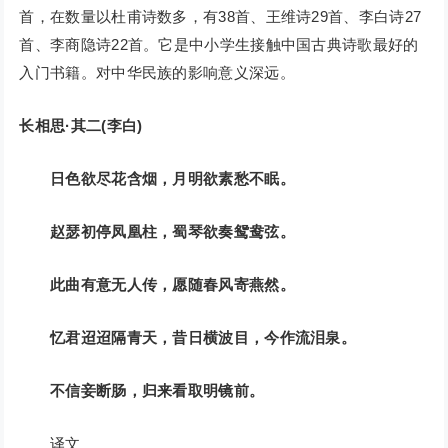
首，在数量以杜甫诗数多，有38首、王维诗29首、李白诗27
首、李商隐诗22首。它是中小学生接触中国古典诗歌最好的
入门书籍。对中华民族的影响意义深远。
长相思·其二(李白)
日色欲尽花含烟，月明欲素愁不眠。
赵瑟初停凤凰柱，蜀琴欲奏鸳鸯弦。
此曲有意无人传，愿随春风寄燕然。
忆君迢迢隔青天，昔日横波目，今作流泪泉。
不信妾断肠，归来看取明镜前。
译文