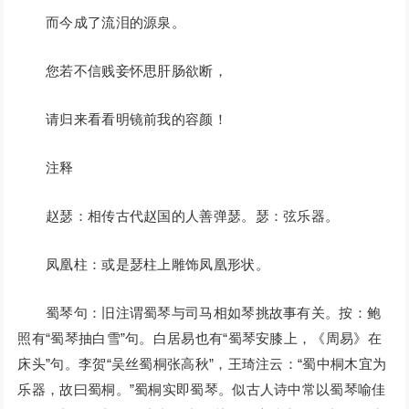
而今成了流泪的源泉。
您若不信贱妾怀思肝肠欲断，
请归来看看明镜前我的容颜！
注释
赵瑟：相传古代赵国的人善弹瑟。瑟：弦乐器。
凤凰柱：或是瑟柱上雕饰凤凰形状。
蜀琴句：旧注谓蜀琴与司马相如琴挑故事有关。按：鲍
照有“蜀琴抽白雪”句。白居易也有“蜀琴安膝上，《周易》在
床头”句。李贺“吴丝蜀桐张高秋”，王琦注云：“蜀中桐木宜为
乐器，故曰蜀桐。”蜀桐实即蜀琴。似古人诗中常以蜀琴喻佳