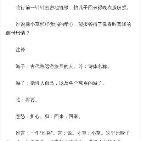
临行前一针针密密地缝缀，怕儿子回来得晚衣服破损。
谁说像小草那样微弱的孝心，能报答得了像春晖普泽的
慈母恩情？
注释
游子：古代称远游旅居的人。吟：诗体名称。
游子：指诗人自己，以及各个离乡的游子。
临：将要。
意恐：担心。归：回来，回家。
谁言：一作“难将”。言：说。寸草：小草。这里比喻子