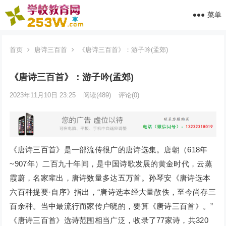
菜单
首页
唐诗三百首
《唐诗三百首》：游子吟(孟郊)
《唐诗三百首》：游子吟(孟郊)
2023年11月10日 23:25
阅读
(489)
评论(0)
《唐诗三百首》是一部流传很广的唐诗选集。唐朝（618年
~907年）二百九十年间，是中国诗歌发展的黄金时代，云蒸
霞蔚，名家辈出，唐诗数量多达五万首。孙琴安《唐诗选本
六百种提要·自序》指出，“唐诗选本经大量散佚，至今尚存三
百余种。当中最流行而家传户晓的，要算《唐诗三百首》。”
《唐诗三百首》选诗范围相当广泛，收录了77家诗，共320