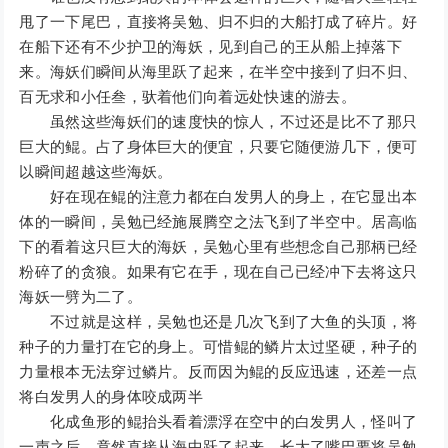
甩了一下尾巴，直接将吴勉、归不归的大船打成了碎片。好
在船下还有不少护卫的海妖，见到自己的王从船上掉落下
来。海妖们瞬间从海里跃了起来，在半空中接到了归不归、
百无求和小任叁，驮着他们向着远处快速的游去。
虽然这些海妖们的速度快的惊人，不过还是比不了那只
巨大的鲲。占了身体巨大的便宜，只要它随便游几下，便可
以瞬间超越这些海妖。
好在现在鲲的注意力都在白发男人的身上，在它显出本
体的一瞬间，吴勉已经施展腾空之法飞到了半空中。居高临
下的看着这只巨大的海妖，吴勉心里有些想念自己那柄已经
粉碎了的贪狼。如果有它在手，现在自己已经冲下去将这只
海妖一劈为二了。
不过就是这样，吴勉也还是几次飞到了大鱼的头顶，将
种子的力量打在它的身上。可惜鲲的鳞片太过坚硬，种子的
力量根本无法穿过鳞片。反而因为鲲的反应迅速，还差一点
将白发男人的身体咬成两半
化成鱼形的鲲抬头看着漂浮在空中的白发男人，怪叫了
一声之后，竟然直接从海中跃了起来，长大了嘴巴要将吴勉