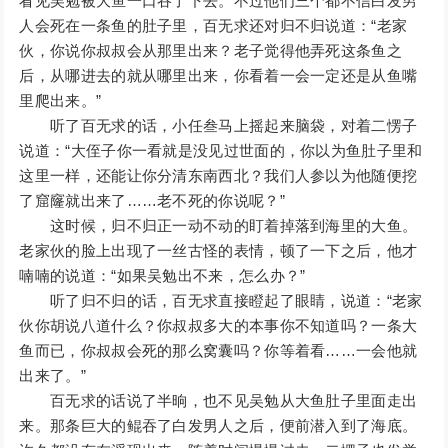
看见吴勉被大鱼一口吞了下去。不过他们三个都不信白发男
人会死在一条鱼的肚子里，百无求还对归不归说道：“老家
伙，你说你叔叔会从那里出来？老子觉得他弄死这条鱼之
后，从哪进去的就从哪里出来，你看着一会一定还是从鱼嘴
里爬出来。”
听了百无求的话，小任叁马上摇起来脑袋，对着二愣子
说道：“大侄子你一看就是没见过世面的，你以为鱼肚子里和
这里一样，还能让你分清东南西北？我们人参以为他随便挖
了窟窿就出来了……老不死的你说呢？”
这时候，归不归正一动不动的盯着掉落到海里的大鱼。
老家伙的脸上出现了一丝古怪的表情，顿了一下之后，他才
喃喃的说道：“如果吴勉出不来，怎么办？”
听了归不归的话，百无求直接瞪起了眼睛，说道：“老家
伙你胡说八道什么？你叔叔多大的本事你不知道吗？一条大
鱼而已，你叔叔会死的那么窝囊吗？你等着看……一会他就
出来了。”
百无求的话说了半晌，也不见吴勉从大鱼肚子里面走出
来。那条巨大的鲲吞了白发男人之后，便前潜入到了海底。