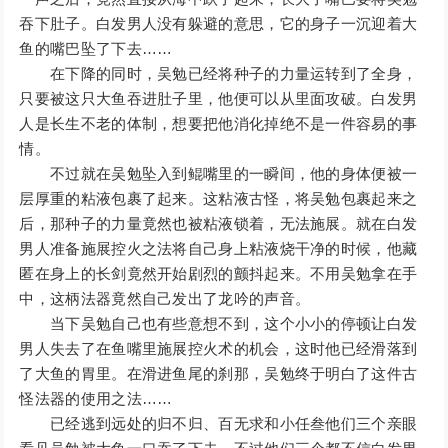
吞下肚子。白发男人没有躲避的意思，它的身子一沉迎着大
鱼的嘴巴坠了下去……
在下降的同时，吴勉已经将种子的力量运转到了全身，
只要被这只大鱼吞进肚子里，他便可以从里面攻破。白发男
人是长生不老的体制，想要把他消化掉绝不是一件容易的事
情。
不过就在吴勉坠入到鲲嘴里的一瞬间，他的身体便被一
层厚重的粘液包裹了起来。这粘液古怪，将吴勉包裹起来之
后，那种子的力量竟然也被粘液锁着，无法施展。就在白发
男人准备施展控火之法将自己身上粘液烧干净的时候，他藏
匿在身上的长剑竟然开始剧烈的颤抖起来。不用吴勉拿在手
中，这柄法器竟然自己发出了龙吟的声音。
当下吴勉自己也有些意想不到，这个小小的停顿让白发
男人失去了在鱼嘴里施展控火术的机会，这时他已经滑落到
了大鱼的胃里。在滑进鱼尾的刹那，吴勉终于明白了这件古
怪法器的使用之法……
已经逃到远处的归不归、百无求和小任叁他们三个亲眼