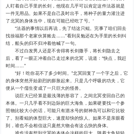
人盯着自己手里的长剑，他现在几乎可以肯定这件法器就是
一件无用品。如果不是自己及时出手，将种子的量力灌注进
了北冥的身体当中，现在可能已经吃了亏。‘
“法器的事情以后再说，先了结这只鲲。完事了咱们回去
找徐福那个老家伙算账去……”看到吴勉还在为手里的长剑纠
结，船头的归不归冲着他喊了一句。
不过白发男人还是不舍得将长剑撒手，将长剑隐去之
后，看了一眼正冲着自己走过来的北冥，说道：“快点，我赶
时间……”
“好！吃你花不了多少时间。”北冥回复了一个字之后，它
的身体突然开始剧烈的膨胀起来。只是几个呼吸的功夫，它
便从一个儒生变成了一只巨大的怪兽。
说巨大已经算是最浅薄的形容了，之间北冥变回自己的
本体。一只几乎看不到边际的巨大海鱼，如果硬要找一个参
照物比较大小的话，可能只有泗水号的财神岛可以和它比较
了。别看鲲的体型巨大，速度却快的惊人。如果不是亲眼看
到，谁也不会相信这只庞然大物会有这么快的身体。
谁也没有想到北冥的本体会这样的巨大，随着大鱼轻轻