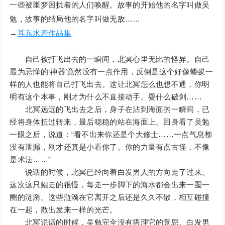
一些被噩梦困扰着的人们唤醒。故事的开始他的名字叫做吴
勉，故事的结局他的名字叫做无敌……
→
耳东水寿作品集
自己被打飞出去的一瞬间，北冥心里无比的怪异。自己
最为忌惮的‘神器’竟然没有一点作用，反倒是这个好像蝼蚁一
样的人也能将自己打飞出去。这让北冥怎么也想不通，你明
明有这个本事，刚才为什么不直接动手。耍什么破剑……
北冥远远的飞出去之后，身子在沾到海面的一瞬间，已
经将身体扭过转来，最后稳稳的站在海面上。回身看了吴勉
一眼之后，说道：“看不出来你还是个大修士……一点气息都
没有泄漏，刚才还真是小看你了。你的力量有点古怪，不像
是术法……”
说话的时候，北冥已经向着白发男人的方向走了过来。
这次这只鲲走的很慢，每走一步脚下的海水都会出来一圈一
圈的涟漪。这些涟漪在它离开之后还是久久不散，相互碰撞
在一起，散出发来一样的光芒。
北冥说话的时候，吴勉完全没有搭理它的意思。白发男