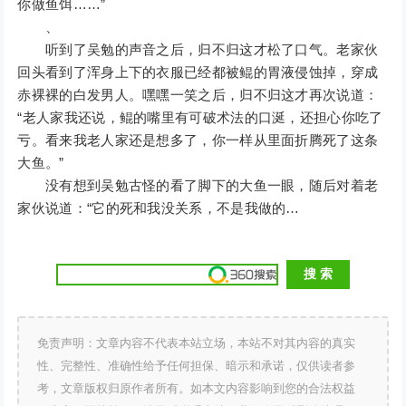
你做鱼饵……”
、
听到了吴勉的声音之后，归不归这才松了口气。老家伙
回头看到了浑身上下的衣服已经都被鲲的胃液侵蚀掉，穿成
赤裸裸的白发男人。嘿嘿一笑之后，归不归这才再次说道：
“老人家我还说，鲲的嘴里有可破术法的口涎，还担心你吃了
亏。看来我老人家还是想多了，你一样从里面折腾死了这条
大鱼。”
没有想到吴勉古怪的看了脚下的大鱼一眼，随后对着老
家伙说道：“它的死和我没关系，不是我做的…
免责声明：文章内容不代表本站立场，本站不对其内容的真实
性、完整性、准确性给予任何担保、暗示和承诺，仅供读者参
考，文章版权归原作者所有。如本文内容影响到您的合法权益