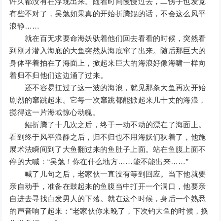
许久都没有在浮现出来。随着时间慢慢过去，二愣子也发觉
有些不对了，吴勉如果真的开始折腾鲲的话，不会这么风平
浪静……
就在百无求要命海妖驮着他们回去看看的时候，突然看
到刚才潜入海底的大鱼突然从海底窜了出来。随后那巨大的
身体平着拍在了海面上，掀起来巨大的海浪好像海啸一样向
着归不归他们这边涌了过来。
还不容易扛过了这一波的海浪，就见那条大鱼再次开始
剧烈的窜跳起来。它每一次窜跳都能掀起来几十丈的海浪，
搅得这一片海域惊心动魄。
鲲折腾了十几次之后，终于一动不动的漂在了海面上。
看到终于风平浪静之后，归不归也不用海妖们驮着了，他施
展术法瞬间到了大鱼翻过来的鱼肚子上面。站在鱼腹上面不
停的大喊：“吴勉！你在什么地方……能不能出来……”
喊了几句之后，老家伙一直没有等到回应。当下他就要
亲自动手，准备在鼓起来的鱼腹当中打开一个洞口，他要亲
自进去寻找白发男人的下落。就在这个时候，身后一个熟悉
的声音响了起来：“老家伙你来晚了，下次钓大鱼的时候，换