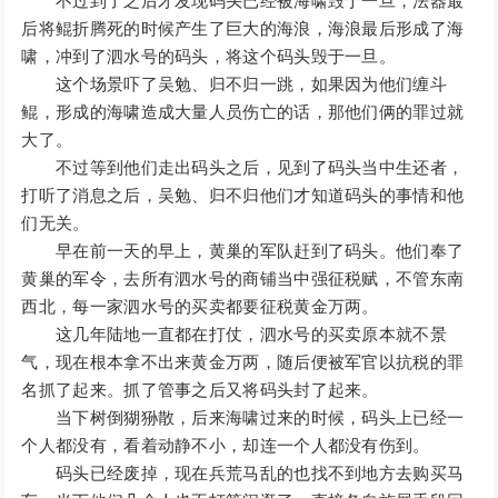
不过到了之后才发现码头已经被海啸毁于一旦，法器最
后将鲲折腾死的时候产生了巨大的海浪，海浪最后形成了海
啸，冲到了泗水号的码头，将这个码头毁于一旦。
这个场景吓了吴勉、归不归一跳，如果因为他们缠斗
鲲，形成的海啸造成大量人员伤亡的话，那他们俩的罪过就
大了。
不过等到他们走出码头之后，见到了码头当中生还者，
打听了消息之后，吴勉、归不归他们才知道码头的事情和他
们无关。
早在前一天的早上，黄巢的军队赶到了码头。他们奉了
黄巢的军令，去所有泗水号的商铺当中强征税赋，不管东南
西北，每一家泗水号的买卖都要征税黄金万两。
这几年陆地一直都在打仗，泗水号的买卖原本就不景
气，现在根本拿不出来黄金万两，随后便被军官以抗税的罪
名抓了起来。抓了管事之后又将码头封了起来。
当下树倒猢狲散，后来海啸过来的时候，码头上已经一
个人都没有，看着动静不小，却连一个人都没有伤到。
码头已经废掉，现在兵荒马乱的也找不到地方去购买马