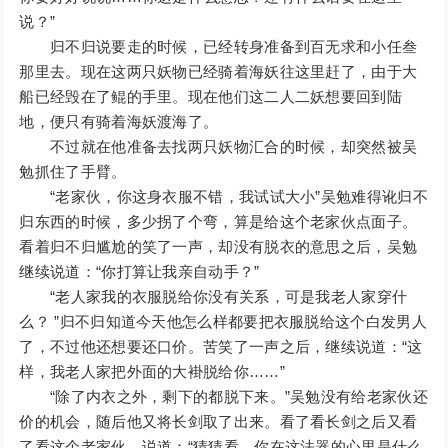
说？”
归不归说要走的时候，已经转身准备到百无求和小任叁
那里去。现在这两只妖物已经骑着海妖往这里赶了，由于大
船已经毁在了鲲的手里。现在他们这二人二妖想要回到陆
地，便只有骑着海妖渡海了。
不过就在他准备去找两只妖物汇合的时候，却突然被吴
勉抓住了手臂。
“老家伙，你这身衣服不错，我试试大小”吴勉难得讹归不
归东西的时候，多少拐了个弯，算是给这个老家伙点面子。
看着归不归尴尬的笑了一声，却没有脱衣的意思之后，吴勉
继续说道：“你打算让我亲自动手？”
“老人家我的衣服脱给你没有关系，可是我老人家穿什
么？ ”归不归知道今天他怎么样都要把衣服脱给这个白发男人
了，不过他还想要还口价。苦笑了一声之后，继续说道：“这
样，我老人家把外面的大褂脱给你……”
“除了内衣之外，剩下的都脱下来。”吴勉没有给老家伙还
价的机会，随后他又将长剑取了出来。看了看长剑之后又看
了看这个老家伙，说道：“猜猜看，你在这法器的心里是什么