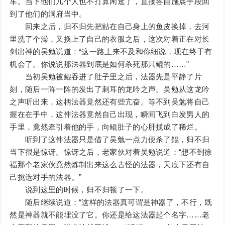
车。当下他们几个人也不打算闲逛了，直接各自施展手段回
到了他们的洞府当中。
回来之后，归不归先把贴在自己身上的鱼皮换掉，去河
里洗了个澡，又换上了自己的衣服之后，这次对着正在对长
剑出神的吴勉说道：“这一路上来不及和你细说，现在终于有
机会了。你说说那法器到底是如何杀死那只鲲的……”
当初吴勉被鲲吞进了肚子里之后，法器先是平静了片
刻，随后一阵一阵的发出了刺耳的龙吟之声。吴勉从这龙吟
之声听出来，这柄法器竟然还有些亢奋。等不到吴勉将自己
握在在手中，这件法器竟然自己出现，瞬间飞到白发男人的
手里，竟然牵引着他的手，向鲲肚子的心肝揽成了稀烂。
听到了这件法器只是借了吴勉一点力便杀了鲲，归不归
当下很是惊讶。惊讶之后，老家伙对着吴勉说道：“想不到徐
福那个老家伙竟然炼制出来这么古怪的法器，天底下还有自
己挑选对手的法器。”
说到这里的时候，归不归顿了一下。
随后继续说道：“这样的法器真可谓是神器了，不行，既
然是神器就不能埋没了它。你还是给这法器起个名字……老