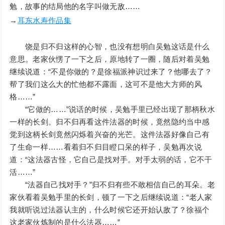
勉，故事的结局他的名字叫做无敌……
→
耳东水寿作品集
饶是归不归这样的心智，也没有想明白吴勉这话是什么
意思。老家伙愣了一下之后，原地转了一圈，随后对着吴勉
继续说道：“不是你做的？是徐福派神识过来了？他哪去了？
帮了我们这么大的忙他都不露面，这可不是他大方师的风
格……”
“它做的……”说话的时候，吴勉手里已经出现了那柄秋水
一样的长剑。归不归再看这件法器的时候，竟然隐约当中感
觉到这柄长剑竟然闪烁着兴奋的光芒。这件法器好像自己有
了生命一样……看着归不归目瞪口呆的样子，吴勉再次说
道：“这法器古怪，它自己是找对手。对手太弱的话，它不干
活……”
“法器自己找对手？”归不归有些不敢相信自己的耳朵。老
家伙看着吴勉手里的长剑，顿了一下之后继续说道：“老人家
我就听说过法器认主的，什么时候它还开始认敌了？徐福个
这老家伙炼制的是什么法器……”