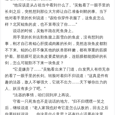
“他应该是从占祖当中看到什么了。”吴勉看了一眼手里的
长剑之后，突然想到那位大方师让自己准备剑鞘的事。当下
他对着手里的长剑说道：“该给你穿件衣服了，这鱼皮怎么
样？北冥鲲鱼的皮，也不算辱没了你……”
说话的时候，吴勉半跪在死鱼身上。
用手里的长剑去割鱼腹上面雪白的鱼皮，没有想到的
事，刚才自己将鲲心肝搅成肉酱的长剑，竟然连块鱼皮都割
不下来。鲲的心肝不像其他的妖兽那样嫩，都有厚重的筋膜
护着。那筋膜可是比鱼皮要柔韧的多，连筋膜都能搅碎的长
剑，怎么可能割不下来一块鱼皮？
“它是嫌弃了……”吴勉看出来了门道，白发男人有些无奈
的看了一眼手里的长剑。转脸对着归不归说道：“这真是件有
趣的法器，敌人不够强大，它就不出力……天下够你出力的
人、妖没有多少了吧。”
“法器的事情，咱们回到岸上再说。
守着一只死鱼也不是说话的地方。”归不归嘿嘿一笑之
后，继续说道：“老人家我也好奇它是怎么认敌的，回去之后
你要好好说说……你这是什么意思？还有什么话要在这里