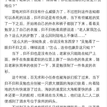
地位？”
雷电对归不归没有什么威慑力了，不过想到这件连鲲都
可以杀死的法器，归不归还是有些头疼。当下有些尴尬的笑
了一下之后。开始将自己的外衣和裤子都脱了下来，看着吴
勉穿上了自己的衣服，归不归抱着肩膀说道：“老人家我怎么
办？这么大的岁数了，这么回到陆地上不像话……”
“这么大的一张鲲鱼皮，你说没有东西穿？ ”吴勉看了一
眼归不归之后，继续说道：“怎么，连你也嫌弃这只鲲？”
当下，归不归也是没有办法，老家伙只能跪在鲲尸上
面。伸手在鱼腹最柔软的位置上撕了一块白色的鱼皮来，随
后老家伙简单的收拾了一下，算是勉强制了一件鱼皮的衣
衫。
这个时候，百无求和小任叁也被海妖们驼了过来。当下
归不归和吴勉也分别被一只膀大腰圆的海妖们驮着，向着陆
地的方向快速游了过去。海妖的速度比大海船要快的多，原
本还要一天的航程，结果就在当天晚上，他们这儿二人二妖
便感到了泗水号位于泉州的码头。