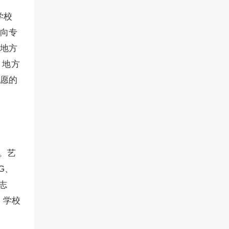
学校
定向专
、地方
、地方
志愿的
。艺
G、
志
，学校