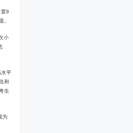
置9
愿。
次小
志
高水平
批和
考生
视为