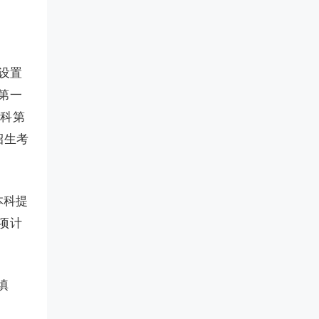
设置
第一
本科第
招生考
本科提
项计
填