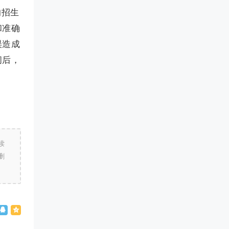
的招生
和准确
误造成
间后，
读
删