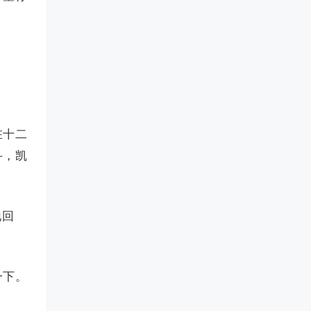
在十二
斗，凯
地回
一下。