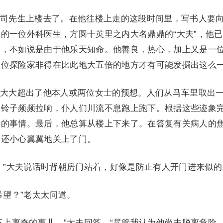
司先生上楼去了。在他往楼上走的这段时间里，写书人要
的一位外科医生，方圆十英里之内大名鼎鼎的“大夫”，他
裕，不如说是由于他乐天知命。他善良，热心，加上又是一
一位探险家非得在比此地大五倍的地方才有可能发掘出这么
大大超出了他本人或两位女士的预想。人们从马车里取出
的铃子频频拉响，仆人们川流不息跑上跑下。根据这些迹象
要的事情。最后，他总算从楼上下来了。在答复有关病人的
，还小心翼翼地关上了门。
。”大夫说话时背朝房门站着，好像是防止有人开门进来似的
希望？”老太太问道。
不上离奇的事儿，”大夫回答，“尽管我认为他尚未脱离危险