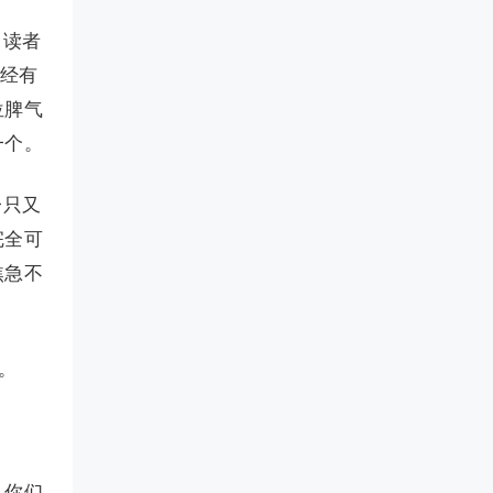
向读者
已经有
位脾气
一个。
一只又
完全可
焦急不
。
。你们