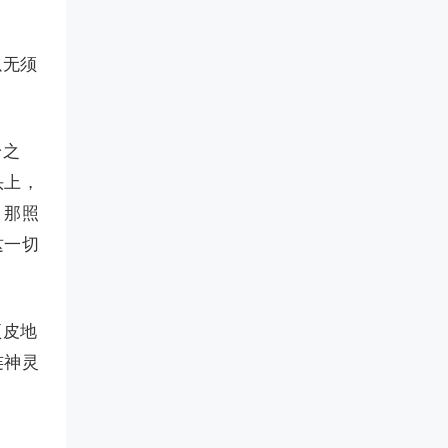
以无须
身之
头上，
，那照
这一切
顽皮地
连神灵