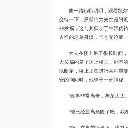
他一路唠唠叨叨，跟着凯尔
交待一下，罗斯伯力先生是附近
些发福，这与其归功于生活优
古怪的老单身汉，当今无论哪
大夫在楼上呆了很长时间，
大又扁的箱子送上楼去，卧室
以断定，楼上正在进行某种重
安的询问时，他样子十分神秘
“这事非常离奇，梅莱太太
“他已经脱离危险了吧，我
“嗨，在当前情形下，这算