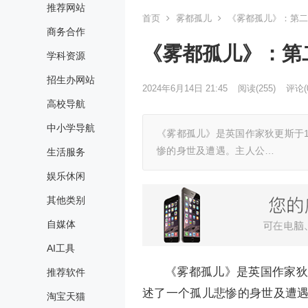
推荐网站
首页
雾都孤儿
《雾都孤儿》：第二
商务合作
《雾都孤儿》：第
学科资源
招生办网站
2024年6月14日 21:45
阅读
(255)
评论(
高校导航
中小学导航
《雾都孤儿》是英国作家狄更斯于
惨的身世及遭遇。主人公…
生活服务
娱乐休闲
其他类别
自媒体
AI工具
《雾都孤儿》是英国作家狄
推荐软件
述了一个孤儿悲惨的身世及遭
淘宝天猫