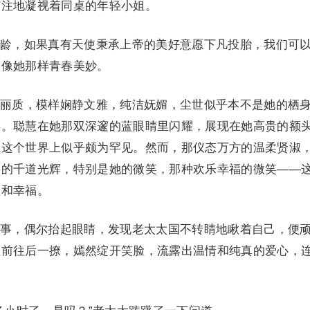
贯注地凝视着同桌的年轻小姐。
龄，如果真有天使秉承上帝的美好意愿下凡投胎，我们可
会像她那样青春美妙。
丽质，模样娴静文雅，纯洁妩媚，尘世似乎本不是她的栖
类。聪慧在她那双深邃的蓝眼睛里闪耀，展现在她高贵的额
在这个世界上似乎颇为罕见。然而，那仪态万方的温柔贤淑
影的千道光辉，特别是她的微笑，那种欢乐幸福的微笑——
谧和幸福。
事，偶尔抬起眼睛，发现老太太国不转睛地瞅着自己，便
额前往后一撩，嫣然绽开笑脸，流露出温情和纯真的爱心，