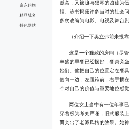
贼窝，又被迫与狠毒的凶徒为
京东购物
福。该书揭露许多当时的社会
精品域名
多次改编为电影、电视及舞台
特色网站
（介绍一下奥立弗前来投靠
这是一个雅致的房间（尽管
丰盛的早餐已经摆好，餐桌旁
她们。他把自己的位置定在餐
侧向一边，左腿跨前，右手插
个对自己的价值与重要地位感
两位女士当中有一位年事已
穿着极为考究严谨，旧式服装
而突出了老派风格的效果。她