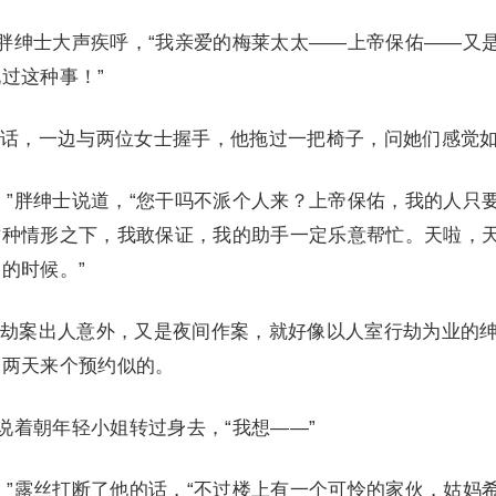
”胖绅士大声疾呼，“我亲爱的梅莱太太——上帝保佑——又
过这种事！”
话，一边与两位女士握手，他拖过一把椅子，问她们感觉
，”胖绅士说道，“您干吗不派个人来？上帝保佑，我的人只
这种情形之下，我敢保证，我的助手一定乐意帮忙。天啦，
的时候。”
劫案出人意外，又是夜间作案，就好像以人室行劫为业的
一两天来个预约似的。
说着朝年轻小姐转过身去，“我想——”
，”露丝打断了他的话，“不过楼上有一个可怜的家伙，姑妈