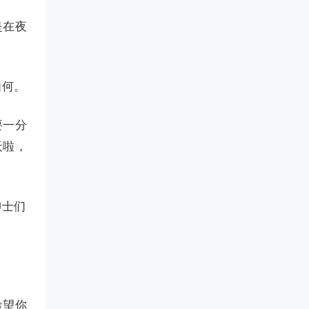
是在夜
如何。
要一分
天啦，
绅士们
希望你