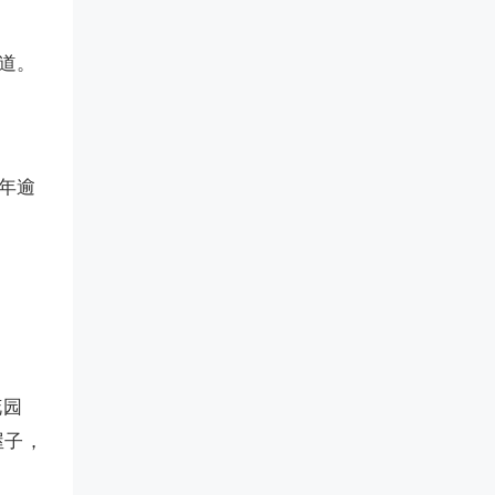
道。
年逾
花园
屋子，