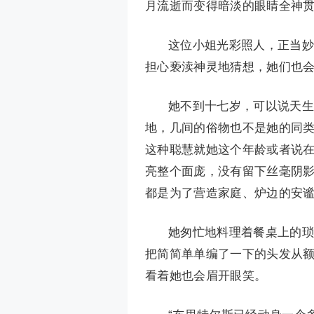
月流逝而变得暗淡的眼睛全神
这位小姐光彩照人，正当妙
担心亵渎神灵地猜想，她们也
她不到十七岁，可以说天生
地，几间的俗物也不是她的同
这种聪慧就她这个年龄或者说
亮整个面庞，没有留下丝毫阴
都是为了营造家庭、炉边的安
她匆忙地料理着餐桌上的琐
把简简单单编了一下的头发从
看着她也会眉开眼笑。