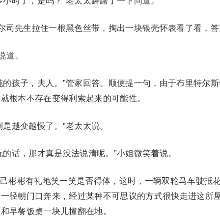
多小时了，是吗？”老太太踌躇了一下问道。
凯尔司先生拉住一根黑色丝带，掏出一块银壳怀表看了看，答
说道。
钝的孩子，夫人。”管家回答。顺便提一句，由于布里特尔斯
那就根本不存在变得利索起来的可能性。
倒是越变越慢了。”老太太说。
玩的话，那才真是没法说清呢。”小姐微笑着说。
己彬彬有礼地笑一笑是否得体，这时，一辆双轮马车驶抵
，一径朝门口奔来，经过某种不可思议的方式很快走进这所
生和早餐饭桌一块儿撞翻在地。