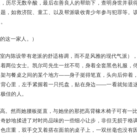
伍，历尽无数辛酸，最后在善良人的帮助下，查明身世并获
问题，如救济院、童工、以及帮派吸收青少年参与犯罪等。
剧。
的这一家人。）
室内陈设带有老派的舒适格调，而不是风雅的现代气派）
坐着两位女士。凯尔司先生一丝不苟，身着全套黑色礼服，
具架与餐桌之间的某个地方——身子挺得笔直，头向后仰着
在背心里，左手紧握着一只托盘，贴在身边——一看就知道
觉极佳的人。
高。然而她腰板挺直，与她坐的那把高背橡木椅子可有一
上奇妙地揉进了对时尚品味的一些细小让步，非但无损于格
神色庄重，双手交叉着搭在面前的桌子上，一双丝毫也没有