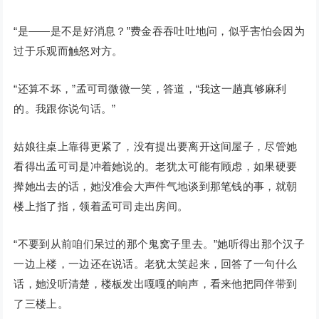
“是——是不是好消息？”费金吞吞吐吐地问，似乎害怕会因为
过于乐观而触怒对方。
“还算不坏，”孟可司微微一笑，答道，“我这一趟真够麻利
的。我跟你说句话。”
姑娘往桌上靠得更紧了，没有提出要离开这间屋子，尽管她
看得出孟可司是冲着她说的。老犹太可能有顾虑，如果硬要
撵她出去的话，她没准会大声件气地谈到那笔钱的事，就朝
楼上指了指，领着孟可司走出房间。
“不要到从前咱们呆过的那个鬼窝子里去。”她听得出那个汉子
一边上楼，一边还在说话。老犹太笑起来，回答了一句什么
话，她没听清楚，楼板发出嘎嘎的响声，看来他把同伴带到
了三楼上。