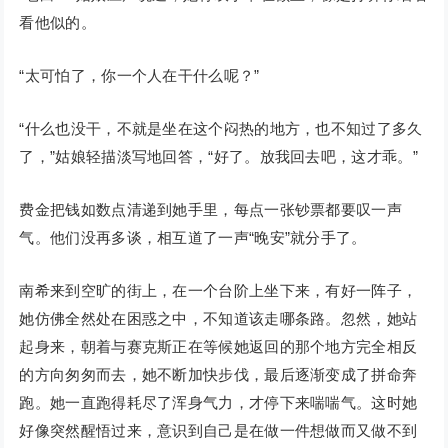
看他似的。
“太可怕了，你一个人在干什么呢？”
“什么也没干，不就是坐在这个闷热的地方，也不知过了多久
了，”姑娘轻描淡写地回答，“好了。放我回去吧，这才乖。”
费金把钱如数点清递到她手里，每点一张钞票都要叹一声
气。他们没再多谈，相互道了一声“晚安”就分手了。
南希来到空旷的街上，在一个台阶上坐下来，有好一阵子，
她仿佛全然处在困惑之中，不知道该走哪条路。忽然，她站
起身来，朝着与赛克斯正在等候她返回的那个地方完全相反
的方向匆匆而去，她不断加快步伐，最后逐渐变成了拼命奔
跑。她一直跑得耗尽了浑身气力，才停下来喘喘气。这时她
好像突然醒悟过来，意识到自己是在做一件想做而又做不到