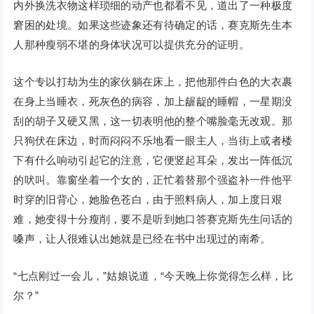
内外换洗衣物这样琐细的动产也都看不见，道出了一种极度
窘困的处境。如果这些迹象还有待确定的话，赛克斯先生本
人那种瘦弱不堪的身体状况可以提供充分的证明。
这个专以打劫为生的家伙躺在床上，把他那件白色的大衣裹
在身上当睡衣，死灰色的病容，加上龌龊的睡帽，一星期没
刮的胡子又硬又黑，这一切表明他的整个嘴脸毫无改观。那
只狗伏在床边，时而闷闷不乐地看一眼主人，当街上或者楼
下有什么响动引起它的注意，它便竖起耳朵，发出一阵低沉
的吠叫。靠窗坐着一个女的，正忙着替那个强盗补一件他平
时穿的旧背心，她脸色苍白，由于照料病人，加上度日艰
难，她变得十分瘦削，要不是听到她口答赛克斯先生问话的
嗓声，让人很难认出她就是已经在书中出现过的南希。
“七点刚过一会儿，”姑娘说道，“今天晚上你觉得怎么样，比
尔？”