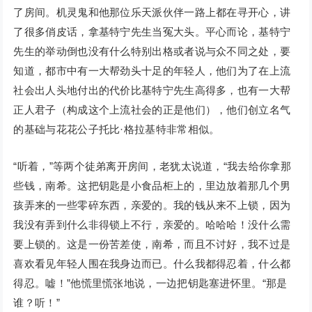
了房间。机灵鬼和他那位乐天派伙伴一路上都在寻开心，讲
了很多俏皮话，拿基特宁先生当冤大头。平心而论，基特宁
先生的举动倒也没有什么特别出格或者说与众不同之处，要
知道，都市中有一大帮劲头十足的年轻人，他们为了在上流
社会出人头地付出的代价比基特宁先生高得多，也有一大帮
正人君子（构成这个上流社会的正是他们），他们创立名气
的基础与花花公子托比·格拉基特非常相似。
“听着，”等两个徒弟离开房间，老犹太说道，“我去给你拿那
些钱，南希。这把钥匙是小食品柜上的，里边放着那几个男
孩弄来的一些零碎东西，亲爱的。我的钱从来不上锁，因为
我没有弄到什么非得锁上不行，亲爱的。哈哈哈！没什么需
要上锁的。这是一份苦差使，南希，而且不讨好，我不过是
喜欢看见年轻人围在我身边而已。什么我都得忍着，什么都
得忍。嘘！”他慌里慌张地说，一边把钥匙塞进怀里。“那是
谁？听！”