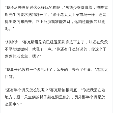
“我还从来没见过这么好玩的狗呢，”贝兹少爷嚷嚷着，照赛克
斯先生的要求把狗赶开了。“跟个老太太上菜市场一样，总闻
得出吃的东西来。它上台演戏准能发财，这狗还能振兴戏剧
呢。”
“别吵吵，”赛克斯看见狗已经退回到床底下去了，却还在忿忿
不平地嗷嗷叫，就吼了一声。“你还有什么好说的，你这个干
瘪瘪的老窝主，嗯？”
“我离开伦敦有一个多礼拜了，亲爱的，去办了件事。”老犹太
回答。
“还有半个月又怎么说呢？”赛克斯刨根问底，“你把我丢在这
地方，跟一只生病的耗子躺在洞里似的，另外那半个月是怎
么回事？”