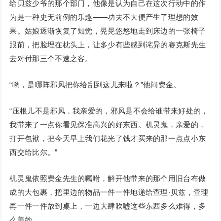
给贝兹少爷的那个部门，他像是认为自己在这次行动中的作
为是一种史无前例的乐趣——功夫不大便产生了理想的效
果。姑娘逐渐恢复了知觉，晃晃悠悠地走到床边的一张椅子
跟前，把脸埋在枕头上，让多少有些感到诧异的赛克斯先生
去对付那三个不速之客。
“哟，是哪阵邪风把你给刮到这儿来啦？”他问费金。
“压根儿不是邪风，我亲爱的，邪风是不会给谁带来好处的，
我带来了一点你看见保准高兴的好东西。机灵鬼，亲爱的，
打开包袱，把今天早上我们花光了钱才买来的那一点点小东
西交给比尔。”
机灵鬼依照费金先生的嘱咐，解开他带来的那个用旧台布做
成的大包裹，把里边的物品一件一件地递给查理·贝兹，查理
再一件一件放到桌上，一边大肆吹嘘这些东西多么难得，多
么美妙。