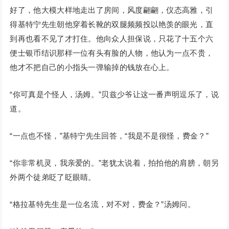
好了，他大模大样地走出了房间，风度翩翩，仪态高雅，引
得基特宁先生朝他穿着长靴的双腿频频投以艳羡的眼光，直
到再也看不见了才打住。他向众人担保说，只花了十五个六
便士银币结识那样一位有头有脸的人物，他认为一点不贵，
他才不把自己的小指头一弹输掉的钱放在心上。
“你可真是个怪人，汤姆。”贝兹少爷让这一番声明逗乐了，说
道。
“一点也不怪，”基特宁先生回答，“我是不是很怪，费金？”
“你非常机灵，我亲爱的。”老犹太说着，拍拍他的肩膀，朝另
外两个徒弟眨了眨眼睛。
“格拉基特先生是一位名流，对不对，费金？”汤姆问。