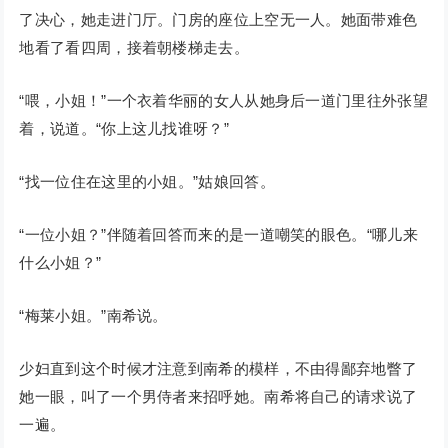
了决心，她走进门厅。门房的座位上空无一人。她面带难色
地看了看四周，接着朝楼梯走去。
“喂，小姐！”一个衣着华丽的女人从她身后一道门里往外张望
着，说道。“你上这儿找谁呀？”
“找一位住在这里的小姐。”姑娘回答。
“一位小姐？”伴随着回答而来的是一道嘲笑的眼色。“哪儿来
什么小姐？”
“梅莱小姐。”南希说。
少妇直到这个时候才注意到南希的模样，不由得鄙弃地瞥了
她一眼，叫了一个男侍者来招呼她。南希将自己的请求说了
一遍。