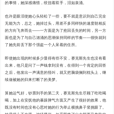
的事情，她深感痛惜，绞扭着双手，泪如泉涌。
也许是眼泪使她心头轻松了一些，要不就是意识到自己完全
无能为力，总之，她掉过头，用差不多同样快的速度朝相反
的方向飞奔而去——一方面是为了抢回丢失的时间，另一方
面也是为了与自己汹涌的思潮保持同样的节奏——很快就到
了她先前丢下那个强盗一个人呆着的住所。
即使她出现的时候多少显得有些不安，赛克斯先生也没有看
出来，他只是问了一声钱拿到没有，在得到一个肯定的回答
之后，他发出一声满意的怪叫，就又把脑袋搁到枕头上，继
续做被她的归来打断了的美梦。
算她运气好，钞票到手的第二天，赛克斯先生尽顾了吃吃喝
喝，加上在安抚他的暴躁脾气方面又产生了很好的效果，他
既没有时间也没有心思对她的行为举止横挑鼻子竖挑眼了。