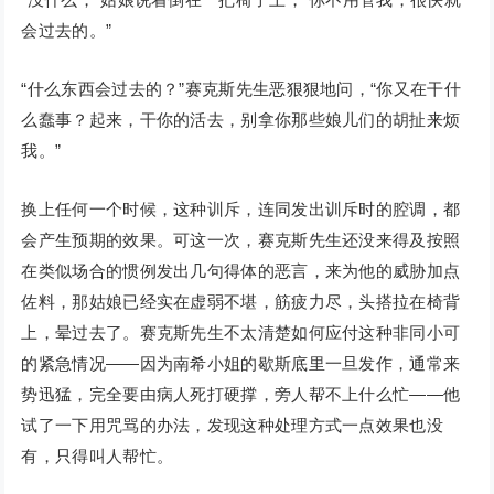
会过去的。”
“什么东西会过去的？”赛克斯先生恶狠狠地问，“你又在干什
么蠢事？起来，干你的活去，别拿你那些娘儿们的胡扯来烦
我。”
换上任何一个时候，这种训斥，连同发出训斥时的腔调，都
会产生预期的效果。可这一次，赛克斯先生还没来得及按照
在类似场合的惯例发出几句得体的恶言，来为他的威胁加点
佐料，那姑娘已经实在虚弱不堪，筋疲力尽，头搭拉在椅背
上，晕过去了。赛克斯先生不太清楚如何应付这种非同小可
的紧急情况——因为南希小姐的歇斯底里一旦发作，通常来
势迅猛，完全要由病人死打硬撑，旁人帮不上什么忙——他
试了一下用咒骂的办法，发现这种处理方式一点效果也没
有，只得叫人帮忙。