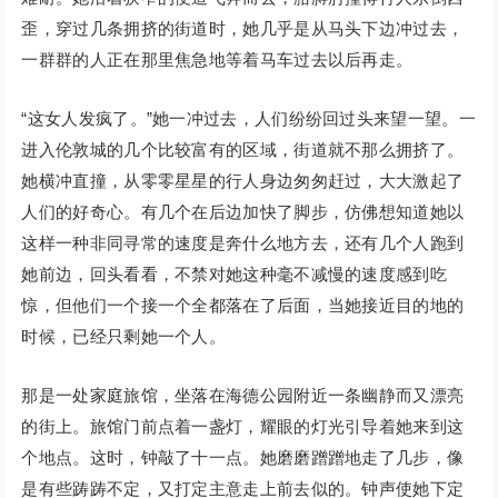
歪，穿过几条拥挤的街道时，她几乎是从马头下边冲过去，
一群群的人正在那里焦急地等着马车过去以后再走。
“这女人发疯了。”她一冲过去，人们纷纷回过头来望一望。一
进入伦敦城的几个比较富有的区域，街道就不那么拥挤了。
她横冲直撞，从零零星星的行人身边匆匆赶过，大大激起了
人们的好奇心。有几个在后边加快了脚步，仿佛想知道她以
这样一种非同寻常的速度是奔什么地方去，还有几个人跑到
她前边，回头看看，不禁对她这种毫不减慢的速度感到吃
惊，但他们一个接一个全都落在了后面，当她接近目的地的
时候，已经只剩她一个人。
那是一处家庭旅馆，坐落在海德公园附近一条幽静而又漂亮
的街上。旅馆门前点着一盏灯，耀眼的灯光引导着她来到这
个地点。这时，钟敲了十一点。她磨磨蹭蹭地走了几步，像
是有些踌踌不定，又打定主意走上前去似的。钟声使她下定