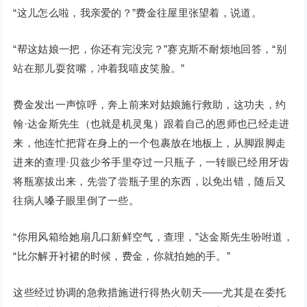
“这儿怎么啦，我亲爱的？”费金往屋里张望着，说道。
“帮这姑娘一把，你还有完没完？”赛克斯不耐烦地回答，“别
站在那儿耍贫嘴，冲着我嘻皮笑脸。”
费金发出一声惊呼，奔上前来对姑娘施行救助，这功夫，约
翰·达金斯先生（也就是机灵鬼）跟着自己的恩师也已经走进
来，他连忙把背在身上的一个包裹放在地板上，从脚跟脚走
进来的查理·贝兹少爷手里夺过一只瓶子，一转眼已经用牙齿
将瓶塞拔出来，先尝了尝瓶子里的东西，以免出错，随后又
往病人嗓子眼里倒了一些。
“你用风箱给她扇几口新鲜空气，查理，”达金斯先生吩咐道，
“比尔解开衬裙的时候，费金，你就拍她的手。”
这些经过协调的急救措施进行得热火朝天——尤其是在委托