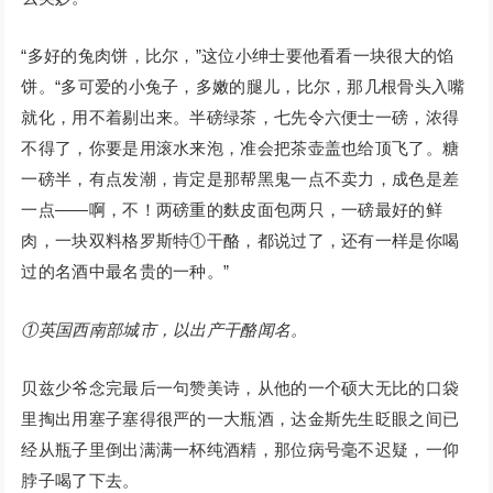
“多好的兔肉饼，比尔，”这位小绅士要他看看一块很大的馅
饼。“多可爱的小兔子，多嫩的腿儿，比尔，那几根骨头入嘴
就化，用不着剔出来。半磅绿茶，七先令六便士一磅，浓得
不得了，你要是用滚水来泡，准会把茶壶盖也给顶飞了。糖
一磅半，有点发潮，肯定是那帮黑鬼一点不卖力，成色是差
一点——啊，不！两磅重的麩皮面包两只，一磅最好的鲜
肉，一块双料格罗斯特①干酪，都说过了，还有一样是你喝
过的名酒中最名贵的一种。”
①英国西南部城市，以出产干酪闻名。
贝兹少爷念完最后一句赞美诗，从他的一个硕大无比的口袋
里掏出用塞子塞得很严的一大瓶酒，达金斯先生眨眼之间已
经从瓶子里倒出满满一杯纯酒精，那位病号毫不迟疑，一仰
脖子喝了下去。