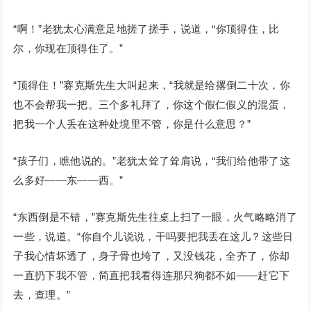
“啊！”老犹太心满意足地搓了搓手，说道，“你顶得住，比
尔，你现在顶得住了。”
“顶得住！”赛克斯先生大叫起来，“我就是给撂倒二十次，你
也不会帮我一把。三个多礼拜了，你这个假仁假义的混蛋，
把我一个人丢在这种处境里不管，你是什么意思？”
“孩子们，瞧他说的。”老犹太耸了耸肩说，“我们给他带了这
么多好——东——西。”
“东西倒是不错，”赛克斯先生往桌上扫了一眼，火气略略消了
一些，说道。“你自个儿说说，干吗要把我丢在这儿？这些日
子我心情坏透了，身子骨也垮了，又没钱花，全齐了，你却
一直扔下我不管，简直把我看得连那只狗都不如——赶它下
去，查理。”