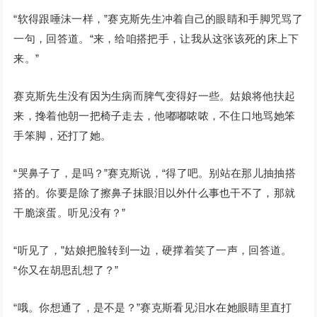
“软得跟唾沫一样，”赛克斯先生冲着自己的眼睛和手脚咒骂了
一句，回答道。“来，给咱搭把手，让我从这张该死的床上下
来。”
赛克斯先生没有因为生病而脾气变得好一些。姑娘将他扶起
来，搀着他朝一把椅子走去，他嘟嘟哝哝，不住口地骂她笨
手笨脚，还打了她。
“哭鼻子了，是吗？”赛克斯说，“得了吧。别站在那儿抽抽搭
搭的。你要是除了擦鼻子抹眼泪以外什么事也干不了，那就
干脆滚蛋。听见没有？”
“听见了，”姑娘把脸转到一边，硬撑着笑了一声，回答道。
“你又在胡思乱想了？”
“哦。你想通了，是不是？”赛克斯看见泪水在她眼睛里直打