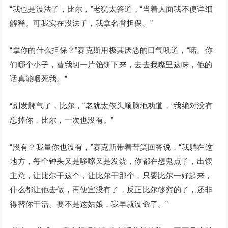
“我也是没法子，比尔，”老犹太答道，“当着人面我不便详细
解释。可我实在没法子，我拿名誉担保。”
“拿你的什么担保？”赛克斯用极其厌恶的口气吼道，“喏。你
们哪个小子，替我切一片馅饼下来，去去我嘴里这味，他的
话真能咽死我。”
“别发脾气了，比尔，”老犹太依头顺脑地劝道，“我绝对没有
忘掉你，比尔，一次也没有。”
“没有？我量你也没有，”赛克斯带着苦笑回答说，“我躺在这
地方，每个钟头又是哆嗦又是发烧，你都在想鬼点子，出馊
主意，让比尔干这个，让比尔干那个，只要比尔一好起来，
什么都让他去做，再便宜没有了，反正比尔够穷的了，还非
得替你干活。要不是这姑娘，我早就没命了。”