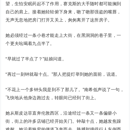
望，生怕安眠药起不了作用，赛克斯的大手随时都可能搁到
自己的肩上。接着她轻轻俯下身来，吻了吻那强盗的嘴唇，
无声无息地把房门打开又关上，匆匆离开了这所房子。
她必须经过一条小巷才能走上大街，在黑洞洞的巷子里，一
个更夫吆喝着九点半了。
“早就过了半点了？”姑娘问道。
“再过一刻钟就敲十点。”那人把提灯举到她的面前，说道。
“不花上一个多钟头我是到不了那儿了。”南希低声说了一句，
飞快地从他身边跑过去，转眼间已经到了街上。
她从斯皮达菲直奔伦敦西区，沿途经过一条又一条偏僻小
街，街上的许多店铺已经开始关门。钟敲十点，她越发焦躁
难耐。她沿着狭窄的便道飞奔而去，胳膊肘撞得行人东倒西