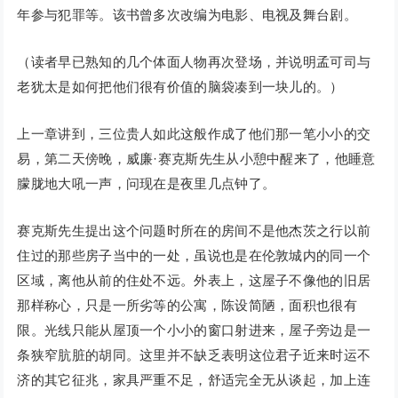
年参与犯罪等。该书曾多次改编为电影、电视及舞台剧。
（读者早已熟知的几个体面人物再次登场，并说明孟可司与
老犹太是如何把他们很有价值的脑袋凑到一块儿的。）
上一章讲到，三位贵人如此这般作成了他们那一笔小小的交
易，第二天傍晚，威廉·赛克斯先生从小憩中醒来了，他睡意
朦胧地大吼一声，问现在是夜里几点钟了。
赛克斯先生提出这个问题时所在的房间不是他杰茨之行以前
住过的那些房子当中的一处，虽说也是在伦敦城内的同一个
区域，离他从前的住处不远。外表上，这屋子不像他的旧居
那样称心，只是一所劣等的公寓，陈设简陋，面积也很有
限。光线只能从屋顶一个小小的窗口射进来，屋子旁边是一
条狭窄肮脏的胡同。这里并不缺乏表明这位君子近来时运不
济的其它征兆，家具严重不足，舒适完全无从谈起，加上连