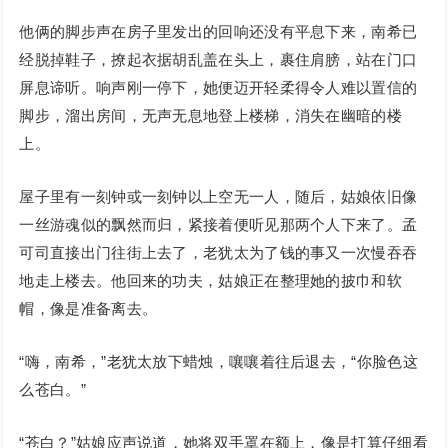
他俩的脚步声在房子里发出的回响还没有平息下来，南希已
经脱掉鞋子，撩起衣据胡乱盖在头上，裹住肩膀，站在门口
屏息谛听。响声刚一停下，她便迈开轻柔得令人难以置信的
脚步，溜出房间，无声无息地登上楼梯，消失在幽暗的楼
上。
屋子里有一刻钟或一刻钟以上空无一人，随后，姑娘依旧像
一丝游魂似的飘然而归，紧接着便听见那两个人下来了。孟
可司直接出门往街上去了，老犹太为了钱的事又一次慢吞吞
地走上楼去。他回来的功夫，姑娘正在整理她的披巾和软
帽，像是准备离去。
“嗨，南希，”老犹太放下蜡烛，嚷嚷着往后退去，“你脸色这
么苍白。”
“苍白？”姑娘应声说道，她将双手罩在额上，像是打算仔细看