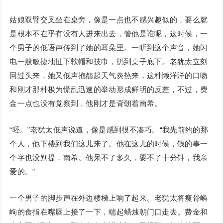
姑娘双臂交叉坐在桌旁，像是一点也不感兴趣似的，要么就
是根本不在乎有没有人进来出去，管他是谁呢，这时候，一
个男子的低语声传到了她的耳朵里。一听到这个声音，她闪
电一般敏捷地扯下软帽和技巾，扔到桌子底下。老犹太立刻
回过头来，她又低声抱怨起天气炎热来，这种懒洋洋的口吻
和刚才那种极为慌乱迅速的举动形成鲜明的反差，不过，费
金一点也没有觉察到，他刚才是背朝着南希。
“呸。”老犹太低声说道，像是感到很不凑巧。“我先前约的那
个人，他下楼到我们这儿来了。他在这儿的时候，钱的事一
个字也没别提，南希。他呆不了多久，要不了十分钟，我亲
爱的。”
一个男子的脚步声在外边楼梯上响了起来。老犹太将瘦骨嶙
峋的食指在嘴唇上接了一下，端起蜡烛朝门口走去。费金和