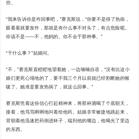
些。
“我来告诉你是咋回事吧，”赛克斯说，“你要不是得了热病，
眼看着就要发作，那就是有什么事不对头了，有点危险呢。
你该不是——不，他妈的。你不会于那种事。”
“干什么事？”姑娘问。
“不，”赛克斯直瞪瞪地望着她，一边喃喃自语，“没有比这小
娘们更死心塌地的了，要不我三个月以前就已经割断她的喉
咙了。她准是要发热病了，就这么回事。”
赛克斯凭着这份信心打起精神来，将那杯酒喝了个底朝天，
接着，他骂骂咧咧地叫着给他药。姑娘非常敏捷地跳起来，
背朝着他迅速把药倒进杯子，端到他的嘴边，他喝光了里边
的东西。