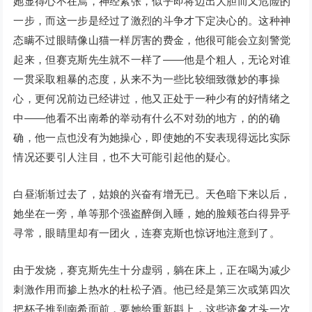
她显得心不在焉，神经紧张，似乎即将迈出大胆而又危险的
一步，而这一步是经过了激烈的斗争才下定决心的。这种神
态瞒不过眼睛像山猫一样厉害的费金，他很可能会立刻警觉
起来，但赛克斯先生就不一样了——他是个粗人，无论对谁
一贯采取粗暴的态度，从来不为一些比较细致微妙的事操
心，更何况前边已经讲过，他又正处于一种少有的好情绪之
中——他看不出南希的举动有什么不对劲的地方，的的确
确，他一点也没有为她操心，即使她的不安表现得远比实际
情况还要引人注目，也不大可能引起他的疑心。
白昼渐渐过去了，姑娘的兴奋有增无已。天色暗下来以后，
她坐在一旁，单等那个强盗醉倒入睡，她的脸颊苍白得异乎
寻常，眼睛里却有一团火，连赛克斯也惊讶地注意到了。
由于发烧，赛克斯先生十分虚弱，躺在床上，正在喝为减少
刺激作用而掺上热水的杜松子酒。他已经是第三次或第四次
把杯子推到南希面前，要她给重新斟上，这些迹象才头一次