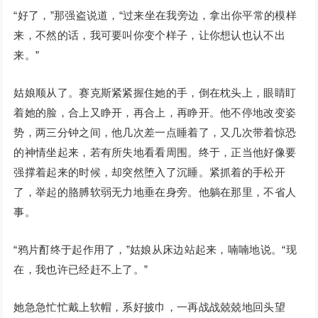
“好了，”那强盗说道，“过来坐在我旁边，拿出你平常的模样
来，不然的话，我可要叫你变个样子，让你想认也认不出
来。”
姑娘顺从了。赛克斯紧紧握住她的手，倒在枕头上，眼睛盯
着她的脸，合上又睁开，再合上，再睁开。他不停地改变姿
势，两三分钟之间，他几次差一点睡着了，又几次带着惊恐
的神情坐起来，若有所失地看看周围。终于，正当他好像要
强撑着起来的时候，却突然堕入了沉睡。紧抓着的手松开
了，举起的胳膊软弱无力地垂在身旁。他躺在那里，不省人
事。
“鸦片酊终于起作用了，”姑娘从床边站起来，喃喃地说。“现
在，我也许已经赶不上了。”
她急急忙忙戴上软帽，系好披巾，一再战战兢兢地回头望