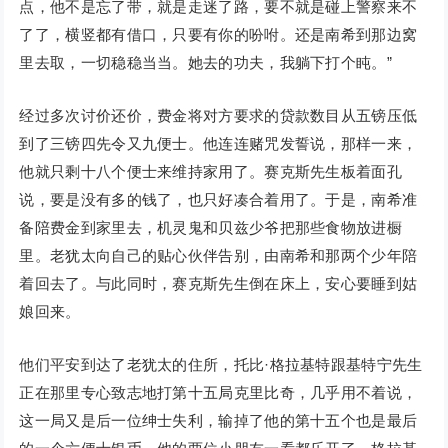
点，他不是忘了带，就是走迷了路，要不就是碰上警察来不
了了，横竖都有借口，只要有你的吩咐。还是南希到那边窝
里去取，一切稳稳当当。她去的功夫，我躺下打个盹。”
经过多次讨价还价，费金将对方要求的贷款数目从五镑压低
到了三镑四先令又九便士。他连连赌咒发誓说，那样一来，
他就只剩十八个便士来维持家用了。赛克斯先生板着面孔
说，要是没有多的钱了，也只好凑合着用了。于是，南希准
备陪费金到家里去，机灵鬼和贝兹少爷把那些食物放进橱
里。老犹太向自己的贴心伙伴告别，由南希和那两个少年陪
着回去了。与此同时，赛克斯先生倒在床上，安心要睡到姑
娘回来。
他们平安到达了老犹太的住所，托比·格拉基特跟基特宁先生
正在那里专心致志地打第十五局克里比奇，几乎用不着说，
这一局又是后一位绅士失利，输掉了他的第十五个也是最后