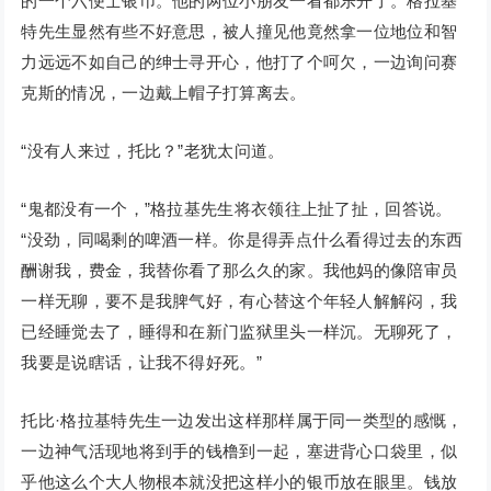
的一个六便士银币。他的两位小朋友一看都乐开了。格拉基
特先生显然有些不好意思，被人撞见他竟然拿一位地位和智
力远远不如自己的绅士寻开心，他打了个呵欠，一边询问赛
克斯的情况，一边戴上帽子打算离去。
“没有人来过，托比？”老犹太问道。
“鬼都没有一个，”格拉基先生将衣领往上扯了扯，回答说。
“没劲，同喝剩的啤酒一样。你是得弄点什么看得过去的东西
酬谢我，费金，我替你看了那么久的家。我他妈的像陪审员
一样无聊，要不是我脾气好，有心替这个年轻人解解闷，我
已经睡觉去了，睡得和在新门监狱里头一样沉。无聊死了，
我要是说瞎话，让我不得好死。”
托比·格拉基特先生一边发出这样那样属于同一类型的感慨，
一边神气活现地将到手的钱橹到一起，塞进背心口袋里，似
乎他这么个大人物根本就没把这样小的银币放在眼里。钱放