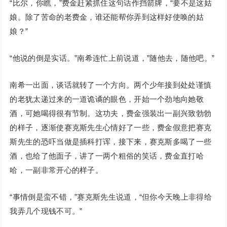
“比尔，你瞧，”费金赶紧抓住这句话作挡箭牌，“要不是这姑
娘。除了苦命的老费金，谁还能帮你弄到这样好使唤的姑
娘？”
“他说的倒是实话。”南希连忙上前说道，”随他去，随他吧。”
南希一出面，谈话就转了一个方向。两个少年接到处处谨慎
的老犹太递过来的一道诡谲的眼色，开始一个劲地向她敬
酒，可她喝得很有节制。这功夫，费金强装出一副兴致勃勃
的样子，逐渐使赛克斯先生心情好了一些，费金假意把赛克
斯先生的恐吓当做是插科打诨，接下来，赛克斯多喝了一些
酒，也给了他面子，讲了一两个粗俗的笑话，费金直打哈
哈，一副非常开心的样子。
“事情倒是蛮不错，”赛克斯先生说道，“但你今天晚上非得给
我弄几个现钱不可。”