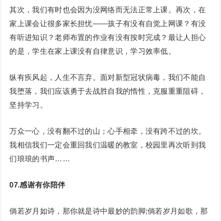
其次，我们有时也会因为没网络而无法正常上课。再次，在
家上课会让很多家长担忧——孩子有没有自觉上网课？有没
有听进知识？老师布置的作业有没有按时完成？最让人担心
的是，学生在家上课没有自律意识，学习效率低。
纵有疾风起，人生不言弃。面对新型冠状病毒，我们不能自
我堕落，我们应该勇于去战胜自我的惰性，克服重重阻碍，
坚持学习。
万众一心，没有翻不过的山；心手相牵，没有跨不过的坎。
我相信我们一定会重回我们温暖的教室，校园里再次听到我
们琅琅的书声……
07.感谢有你陪伴
倘若岁月如诗，那你就是诗中最妙的韵脚;倘若岁月如歌，那