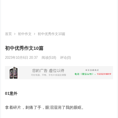
首页
初中作文
初中优秀作文10篇
初中优秀作文10篇
2023年10月6日 20:37
阅读
(518)
评论(0)
01意外
拿着碎片，刺痛了手，眼泪湿润了我的眼眶。