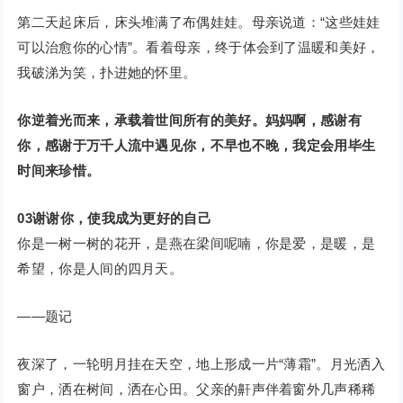
第二天起床后，床头堆满了布偶娃娃。母亲说道：“这些娃娃
可以治愈你的心情”。看着母亲，终于体会到了温暖和美好，
我破涕为笑，扑进她的怀里。
你逆着光而来，承载着世间所有的美好。妈妈啊，感谢有
你，感谢于万千人流中遇见你，不早也不晚，我定会用毕生
时间来珍惜。
03谢谢你，使我成为更好的自己
你是一树一树的花开，是燕在梁间呢喃，你是爱，是暖，是
希望，你是人间的四月天。
——题记
夜深了，一轮明月挂在天空，地上形成一片“薄霜”。月光洒入
窗户，洒在树间，洒在心田。父亲的鼾声伴着窗外几声稀稀