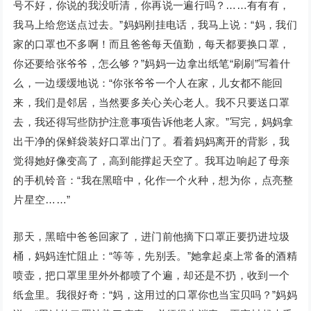
号不好，你说的我没听清，你再说一遍行吗？……有有有，
我马上给您送点过去。”妈妈刚挂电话，我马上说：“妈，我们
家的口罩也不多啊！而且爸爸每天值勤，每天都要换口罩，
你还要给张爷爷，怎么够？”妈妈一边拿出纸笔“刷刷”写着什
么，一边缓缓地说：“你张爷爷一个人在家，儿女都不能回
来，我们是邻居，当然要多关心关心老人。我不只要送口罩
去，我还得写些防护注意事项告诉他老人家。”写完，妈妈拿
出干净的保鲜袋装好口罩出门了。看着妈妈离开的背影，我
觉得她好像变高了，高到能撑起天空了。我耳边响起了母亲
的手机铃音：“我在黑暗中，化作一个火种，想为你，点亮整
片星空……”
那天，黑暗中爸爸回家了，进门前他摘下口罩正要扔进垃圾
桶，妈妈连忙阻止：“等等，先别丢。”她拿起桌上常备的酒精
喷壶，把口罩里里外外都喷了个遍，却还是不扔，收到一个
纸盒里。我很好奇：“妈，这用过的口罩你也当宝贝吗？”妈妈