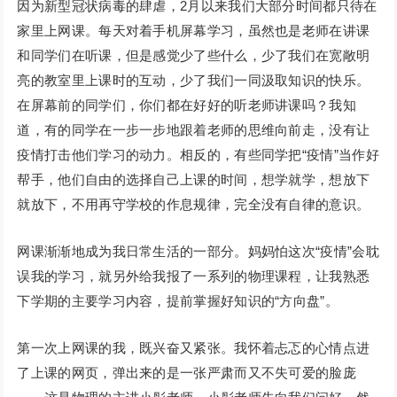
因为新型冠状病毒的肆虐，2月以来我们大部分时间都只待在
家里上网课。每天对着手机屏幕学习，虽然也是老师在讲课
和同学们在听课，但是感觉少了些什么，少了我们在宽敞明
亮的教室里上课时的互动，少了我们一同汲取知识的快乐。
在屏幕前的同学们，你们都在好好的听老师讲课吗？我知
道，有的同学在一步一步地跟着老师的思维向前走，没有让
疫情打击他们学习的动力。相反的，有些同学把“疫情”当作好
帮手，他们自由的选择自己上课的时间，想学就学，想放下
就放下，不用再守学校的作息规律，完全没有自律的意识。
网课渐渐地成为我日常生活的一部分。妈妈怕这次“疫情”会耽
误我的学习，就另外给我报了一系列的物理课程，让我熟悉
下学期的主要学习内容，提前掌握好知识的“方向盘”。
第一次上网课的我，既兴奋又紧张。我怀着忐忑的心情点进
了上课的网页，弹出来的是一张严肃而又不失可爱的脸庞