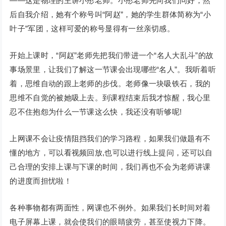
——这是物理的主讲小彤老师。小彤老师先向我们问好，然
后自我介绍，她有个称号叫“阿赵”，她的学生群体简称为“小
叶子”军团，这样可爱的称号显得有一丝亲切感。
开始上课时，“阿赵”老师先把我们带进一个“名人大乱斗”的故
事场景里，让我们了解这一节课会出现哪些“名人”。我听着听
着，思维自动的跟上老师的步伐。老师像一块吸铁石，我的
思维不自觉的被她吸上去。到课程结束后我才惊醒，我心里
忍不住抱怨为什么一节课这么快，我还没有听够呢!
上网课不会让疫情阻挡我们的学习路程，如果我们做题有不
懂的地方，可以看视频回放,也可以进行线上提问，还可以自
己合理的安排上课与下课的时间，我们再也不会为老师讲课
的进度而担忧啦！
各种事物都有两面性，网课也不例外。如果我们长时间对着
电子屏幕上课，就会使我们的眼睛疲劳，甚至使视力下降。