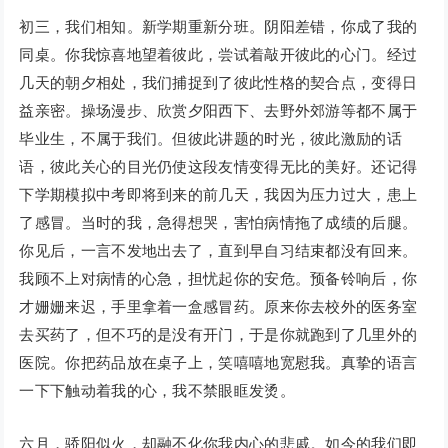
初三，我们相知。新学期重新分班。阴阳差错，你成了我的
同桌。你我惊喜地望着彼此，尝试着敲开彼此的心门。经过
几天的朝夕相处，我们捕捉到了彼此性格的契合点，变得日
益亲密。操场漫步、欣赏夕阳西下、去野外郊游等都不属于
毕业生，不属于我们。但彼此讲题的时光，彼此激励的话
语，彼此关心的目光仍使这段友情变得无比的美好。还记得
下学期模拟中考即将到来的前几天，我因为压力过大，患上
了感冒。当时的我，急得想哭，害怕病情拖了成绩的后腿。
你见后，一言不发地出去了，直到早自习结束都没有回来。
我顾不上对病情的心急，担忧起你的安危。预备铃响后，你
才姗姗来迟，手里拿着一盒感冒药。原来你去校外的医务室
去买药了，但不巧的是没有开门，于是你就跑到了几里外的
医院。你把药品放在桌子上，笑嘻嘻地宽慰我。真挚的语言
一下下触动着我的心，我不禁眼眶发烫。
六月，骄阳似火，却融不化你我内心的悲戚。如今的我们即