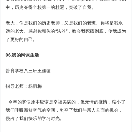
中，历史夺得全校第一的桂冠，突破了自我。
老大，你是我们的历史老师，又是我们的老班。你将是我永
远的老大。感谢你和你的“法器”，教会我死磕到底，使我成为
了更好的自己。
06.我的网课生活
普育学校八三班王佳璇
指导老师：杨丽梅
今年的寒假原本应该是幸福美满的，但无情的疫情，缩小了
我们呼吸新鲜空气的空间，剥夺了我们与亲人见面的机会，
侵占了我们快乐的学习时光。