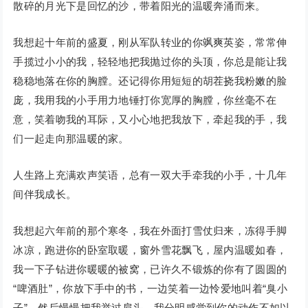
散碎的月光下是回忆的沙，带着阳光的温暖奔涌而来。
我想起十年前的盛夏，刚从军队转业的你飒爽英姿，常常伸
手揽过小小的我，轻轻地把我抛过你的头顶，你总是能让我
稳稳地落在你的胸膛。还记得你用短短的胡茬挠我粉嫩的脸
庞，我用我的小手用力地锤打你宽厚的胸膛，你丝毫不在
意，笑着吻我的耳际，又小心地把我放下，牵起我的手，我
们一起走向那温暖的家。
人生路上充满欢声笑语，总有一双大手牵我的小手，十几年
间伴我成长。
我想起六年前的那个寒冬，我在外面打雪仗归来，冻得手脚
冰凉，跑进你的卧室取暖，窗外雪花飘飞，屋内温暖如春，
我一下子钻进你暖暖的被窝，已许久不锻炼的你有了圆圆的
“啤酒肚”，你放下手中的书，一边笑着一边怜爱地叫着“臭小
子”，然后慢慢把我举过肩头，我分明感觉到你的动作不如以