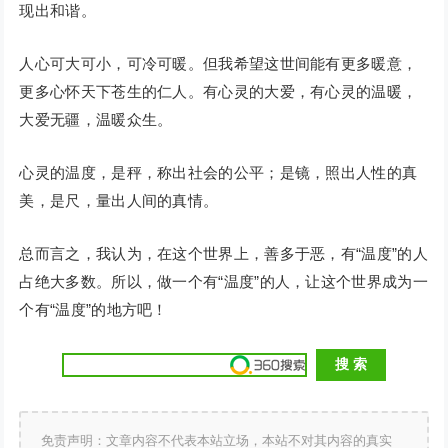
现出和谐。
人心可大可小，可冷可暖。但我希望这世间能有更多暖意，
更多心怀天下苍生的仁人。有心灵的大爱，有心灵的温暖，
大爱无疆，温暖众生。
心灵的温度，是秤，称出社会的公平；是镜，照出人性的真
美，是尺，量出人间的真情。
总而言之，我认为，在这个世界上，善多于恶，有“温度”的人
占绝大多数。所以，做一个有“温度”的人，让这个世界成为一
个有“温度”的地方吧！
免责声明：文章内容不代表本站立场，本站不对其内容的真实