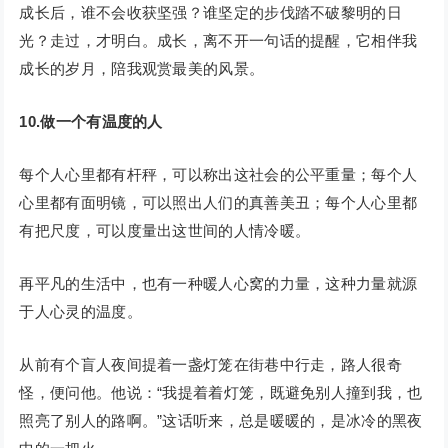
成长后，谁不会收获坚强？谁坚定的步伐踏不破黎明的日
光？走过，才明白。成长，离不开一句话的提醒，它相伴我
成长的岁月，陪我观赏最美的风景。
10.做一个有温度的人
每个人心里都有杆秤，可以称出这社会的公平重量；每个人
心里都有面明镜，可以照出人们的真善美丑；每个人心里都
有把尺度，可以度量出这世间的人情冷暖。
再平凡的生活中，也有一种暖人心窝的力量，这种力量就源
于人心灵的温度。
从前有个盲人夜间提着一盏灯笼在街巷中行走，路人很奇
怪，便问他。他说：“我提着着灯笼，既避免别人撞到我，也
照亮了别人的路啊。”这话听来，总是暖暖的，是冰冷的黑夜