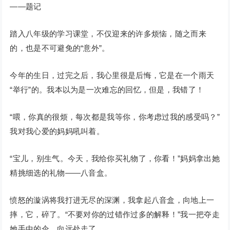
——题记
踏入八年级的学习课堂，不仅迎来的许多烦恼，随之而来
的，也是不可避免的“意外”。
今年的生日，过完之后，我心里很是后悔，它是在一个雨天
“举行”的。我本以为是一次难忘的回忆，但是，我错了！
“喂，你真的很烦，每次都是我等你，你考虑过我的感受吗？”
我对我心爱的妈妈吼叫着。
“宝儿，别生气。今天，我给你买礼物了，你看！”妈妈拿出她
精挑细选的礼物——八音盒。
愤怒的漩涡将我打进无尽的深渊，我拿起八音盒，向地上一
摔，它，碎了。“不要对你的过错作过多的解释！”我一把夺走
她手中的伞，向远处走了。