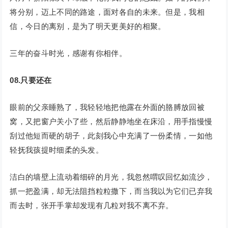
将分别，迈上不同的路途，面对各自的未来。但是，我相
信，今日的离别，是为了明天更美好的相聚。
三年的奋斗时光，感谢有你相伴。
08.只要还在
眼前的父亲睡熟了，我轻轻地把他露在外面的胳膊放回被
窝，又把窗户关小了些，然后静静地坐在床沿，用手指慢慢
刮过他短而硬的胡子，此刻我心中充满了一份柔情，一如他
轻抚我孩提时细柔的头发。
洁白的墙壁上流动着细碎的月光，我忽然喟叹回忆如流沙，
抓一把盈满，却无法阻挡粒粒撒下，而当我以为它们已弃我
而去时，张开手掌却发现有几粒对我不离不弃。