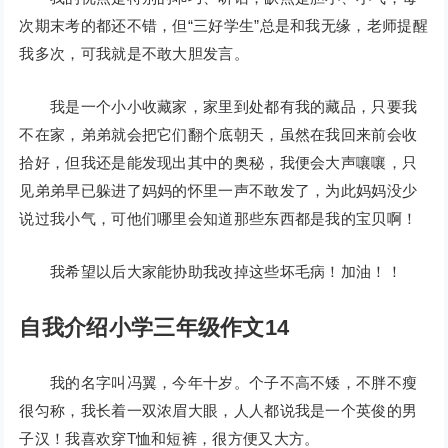
次期末考的都还不错，但“三好学生”总是和我无缘，老师提醒
我多次，可我就是不敢大胆发言。
我是一个小小收藏家，家里到处都有我的藏品，只要我
不在家，弟弟就会把它们翻个底朝天，虽然在我回来前会收
拾好，但我还是能发现出其中的奥秘，我便会大声嚷嚷，只
见弟弟早已躲进了妈妈的怀里一声不敢发了，为此妈妈没少
说过我小气，可他们哪里会知道那些东西都是我的宝贝啊！
我希望以后大家能协助我改掉这些坏毛病！加油！！
自我介绍小学三年级作文14
我的名字叫冯翼，今年十岁。个子不高不矮，不胖不瘦
很匀称，我长着一双浓眉大眼，人人都说我是一个英俊的男
子汉！我喜欢穿T恤和短裤，很方便又大方。