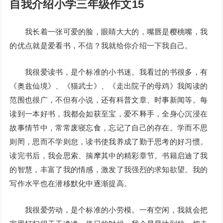
自我介绍小学三年级作文15
我长着一张可爱的脸，眼睛大大的，嘴唇是樱桃嘴，我
的优点就是爱看书，不信？我就给你介绍一下我自己。
我很爱读书，是个标准的小书迷。我看过的书很多，有
《奥兹仙境》、《猫武士》、《走出院子的母鸡》我阅读的
范围也很广，不但有小说，还有科普文章、时事新闻等。每
读到一本好书，我都会如获至宝，爱不释手，全身心沉浸在
故事情节中，常常废寝忘食，忘记了自己的存在。学而不思
则罔，思而不学则怠，读书使我养成了勤于思考的好习惯。
读完书后，我会思索、揣摩其中的精彩章节。书籍启迪了我
的智慧，丰富了我的情感，激发了我强烈的求知欲望。我的
写作水平也在潜移默化中逐渐提高。
我很爱劳动，是个标准的小劳模。一有空闲，我就会把