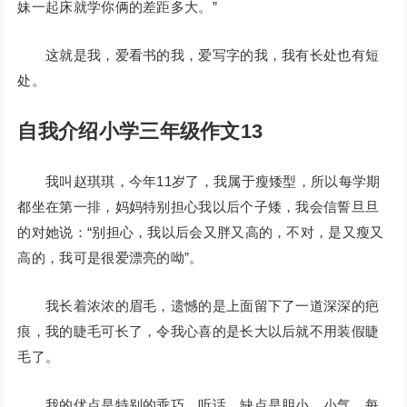
妹一起床就学你俩的差距多大。”
这就是我，爱看书的我，爱写字的我，我有长处也有短
处。
自我介绍小学三年级作文13
我叫赵琪琪，今年11岁了，我属于瘦矮型，所以每学期
都坐在第一排，妈妈特别担心我以后个子矮，我会信誓旦旦
的对她说：“别担心，我以后会又胖又高的，不对，是又瘦又
高的，我可是很爱漂亮的呦”。
我长着浓浓的眉毛，遗憾的是上面留下了一道深深的疤
痕，我的睫毛可长了，令我心喜的是长大以后就不用装假睫
毛了。
我的优点是特别的乖巧、听话，缺点是胆小、小气，每