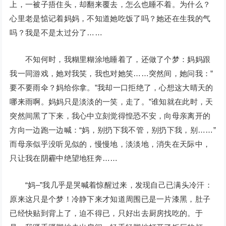
上，一被子捂住头，却翻来覆去，怎么也睡不着。为什么？
心里老是惦记着妈妈，不知道她吃饭了吗？她还在生我的气
吗？我是不是太过分了……
不知何时，我糊里糊涂地睡着了，还做了个梦：妈妈跟
我一同游戏，她对我笑，我也对她笑……突然间，她问我：”
要不要雨伞？妈给你拿。”我却一口拒绝了，心想这大晴天的
哪来雨啊。妈妈只是淡淡的一笑，走了。”谁知就在此时，天
突然间黑了下来，我心中立刻觉得惶恐不安，向母亲离开的
方向一边跑一边喊：“妈，别扔下我不管，别扔下我，别……”
而母亲似乎没听见似的，慢慢地，淡淡地，消失在天际中，
只让我在阴霾中绝望地狂奔……
“妈–”我几乎是哭喊着惊醒过来，发现自己已满头冷汗：
原来这只是个梦！冷静下来才知道周围已是一片漆黑，肚子
已经快贴到背上了，迫不得已，只好出去厨房找吃的。于