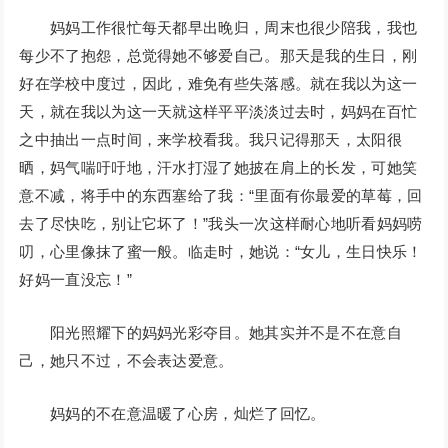
妈妈工作很忙每天都早出晚归，周末也很少陪我，我也
每少不了抱怨，总觉得她不够爱自己。那天是我的生日，刚
好在学校中度过，因此，难免有些失落感。就在我以为这一
天，就在我以为这一天就这样平平淡淡过去时，妈妈在百忙
之中抽出一点时间，来学校看我。我只记得那天，太阳很
晒，妈气喘吁吁地，汗水打湿了她披在肩上的长发，可她笑
意不减，将手中的东西塞给了我：“里面有你最爱的草莓，回
去了尽快吃，别让它坏了！”我头一次这样耐心地听看妈妈唠
叨，心里像抹了蜜一般。临走时，她说：“女儿，生日快乐！
好妈一直没忘！”
阳光照耀下的妈妈光彩夺目。她其实并不是不在意自
己，她只不过，不会表达爱意。
妈妈的不在意温暖了心房，灿烂了回忆。