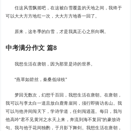
任这风雪飘摇吧，在这被白雪覆盖的天地之间，我终于
可以大大方方地红一次，大大方方地香一回了。
原来，这冬季的白雪，才是我真正心之所向啊。
中考满分作文 篇8
我想生活在唐朝，因为那里是诗的世界。
“燕草如碧丝，秦桑低绿枝”
梦回无数次，幻想千百回，我想生活在唐朝。在唐朝，
我可以与李太白一道且放白鹿青崖间，须行即骑访名山。我
可以与他并间闯天下，学诗学道，任剑闯逍遥。每日，我与
他高吟“君不见黄河之水天上来，奔流到海不复回”的豪放诗
句。我与他于花间独酌，于月影下舞剑。我想生活在唐朝，