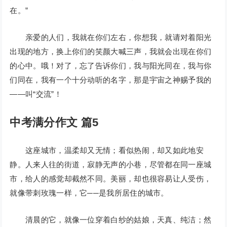
在。”
亲爱的人们，我就在你们左右，你想我，就请对着阳光
出现的地方，换上你们的笑颜大喊三声，我就会出现在你们
的心中。哦！对了，忘了告诉你们，我与阳光同在，我与你
们同在，我有一个十分动听的名字，那是宇宙之神赐予我的
——叫“交流”！
中考满分作文 篇5
这座城市，温柔却又无情；看似热闹，却又如此地安
静。人来人往的街道，寂静无声的小巷，尽管都在同一座城
市，给人的感觉却截然不同。美丽，却也很容易让人受伤，
就像带刺玫瑰一样，它──是我所居住的城市。
清晨的它，就像一位穿着白纱的姑娘，天真、纯洁；然