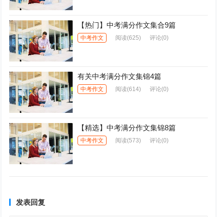
【热门】中考满分作文集合9篇
中考作文
阅读
(625)
评论(0)
有关中考满分作文集锦4篇
中考作文
阅读
(614)
评论(0)
【精选】中考满分作文集锦8篇
中考作文
阅读
(573)
评论(0)
发表回复