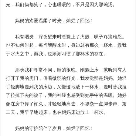
光，我们俩都笑了，心也暖暖的，不只是因为那碗汤。
妈妈的疼爱温柔了时光，灿烂了回忆！
我有咽炎，深夜醒来时总觉上了火般，噪子疼痛难忍。
也不知何时起，每当我醒来时，身边总有那么一杯水，救我
于水火之中，而我，也渐渐习惯了那杯水的存在。
那晚我和寻常不同，睡的很晚。刚躺上床，就听到有人
打开了我的房门，借着微弱的灯光，我发觉那是妈妈。她轻
手轻脚地走到我的床边，又慢慢地放下一杯水。走时替我拉
了拉掉下去的被子，我的神经也感受到她手中的温暖。她好
像在房中停了许久，才轻轻地离去，不掺杂一点脚步声。第
二天，我早早地起床，也在妈妈床边放上一杯水。
妈妈的守护陪伴了岁月，灿烂了回忆！