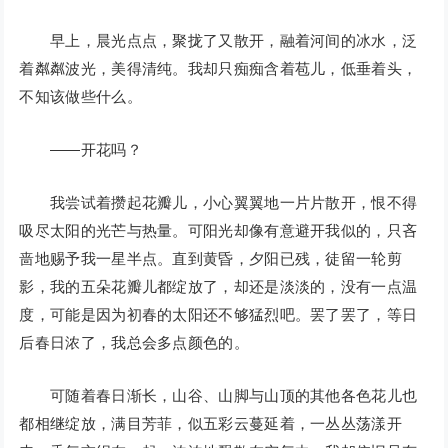
早上，晨光点点，聚拢了又散开，融着河间的冰水，泛
着粼粼波光，美得清纯。我却只痴痴含着苞儿，低垂着头，
不知该做些什么。
——开花吗？
我尝试着攒起花瓣儿，小心翼翼地一片片散开，恨不得
吸尽太阳的光芒与热量。可阳光却像有意避开我似的，只吝
啬地赐予我一星半点。直到黄昏，夕阳已残，徒留一轮剪
影，我的五朵花瓣儿都绽放了，却还是淡淡的，没有一点温
度，可能是因为初春的太阳还不够猛烈吧。罢了罢了，等日
后春日浓了，我总会多点颜色的。
可随着春日渐长，山谷、山脚与山顶的其他各色花儿也
都相继绽放，满目芳菲，似五彩云蔓延着，一丛丛荡漾开