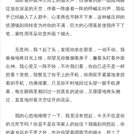
我听着外面冲天而上的烟火声，仿佛看到那一团团绚丽
绽放在深蓝的天空，伴着一阵接着一阵的呼喊尖叫声，我似
乎已经融入了人群中。心里再也平静不下来，这种被压抑的
愤懑顷刻间转变为对你的不满，巨大的心理落差使我停下了
笔，索性用耳朵欣赏外面？烟火。
无意间，我？起了头，发现你坐在那里，一动不动。我
偷偷地将目光上移，却望见你微侧着身子，撇着头盯着外面
出神。我心里又一阵不快，不许我们看，你自己还不是一样
想看？突然，我瞥见了你手上的手机，你用双手紧紧地拿捏
着的手机，仿佛很重。只见你不时地回过头望一眼手机屏
幕，每次眼睛里都闪过一丝莫名的波动，又缓缓地将头侧
过，直直地对着天空绽开的花朵。
我的心忽地咯噔了一下。我竟没有想起，今天不也是你
的元宵节吗？你是不是在等家人的短信？我顷刻间想起，你
的家乡远在千里之外，也许你望着团圆节的烟火，想？了