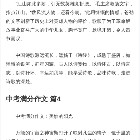
“江山如此多娇，引无数英雄竞折腰。”毛主席激扬文字，
指点江山。“数风流人物，还看今朝。”他用慷慨的情感，苍劲
的文字刷新了历史上对英雄人物的评价，歌颂了为了革命解
放事业奋斗广大的中华儿女，胸怀宽广，意境开阔，令人击
节而叹。
中国诗歌源远流长，滥觞于《诗经》，成熟于盛唐，如
璀璨的银河，群星闪耀。古人以诗赞物，以诗怀古，以诗言
志，以诗抒怀。幸运如我等，能享受诗歌，品味诗歌，走进
诗歌的深处。
中考满分作文 篇4
中考满分作文：美妙的阳光
万能的宇宙之神宙斯打开了映射凡尘的镜子，镜子里的