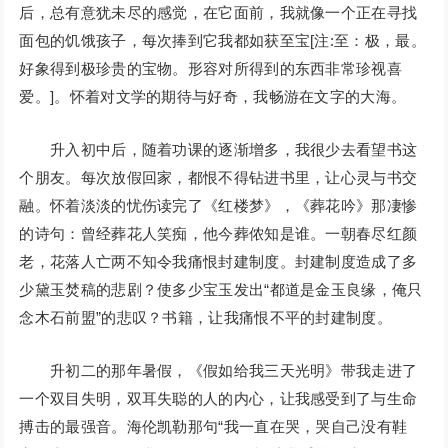
后，总有意犹未尽的感觉，在它面前，我就像一个正在寻找
面包的饥饿孩子，每次捧到它我都如获至宝[注:至：极，最。
好象得到极珍贵的宝物。形容对所得到的东西非常珍视喜
爱。]。怀着对文学的期待与好奇，我畅游在文字的大海。
升入初中后，随着功课的逐渐增多，我很少去看望书这
个朋友。每次放假回家，都恨不得钻进书里，让心灵与书交
融。怀着淡淡的忧伤读完了《红楼梦》，《葬花吟》那凄惨
的诗句：曾经葬花人笑痴，他今葬侬知是谁。一朝春尽红颜
老，花落人亡两不知令我痛恨封建制度。封建制度造成了多
少黛玉焚稿的悲剧？使多少宝玉发出“都道是金玉良缘，俺只
念木石前盟”的悲叹？书籍，让我痛恨不平的封建制度。
升初二的那年暑假，《假如给我三天光明》带我走进了
一个双目失明，双耳失聪的人的内心，让我感受到了与生命
搏击的最强音。海伦凯勒那句“我一直在哭，哭自己没有鞋