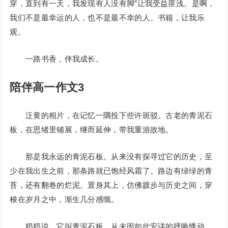
穿，直到有一天，我发现有人没有脚”让我受益匪浅。是啊，
我们不是最幸运的人，也不是最不幸的人。书籍，让我乐
观。
一路书香，伴我成长。
陪伴高一作文3
泛黄的相片，在记忆一隅投下些许斑驳。古老的青泥石
板，在思绪里铺展，继而延伸，带我重游故地。
那是我永远的青泥石板。从来没有探寻过它的历史，至
少在我出生之前，那条路就已饱经风霜了。路边有绿绿的青
苔，还有翻卷的烂泥。置身其上，仿佛踱步与历史之间，穿
梭在岁月之中，渐生几分感慨。
奶奶说，它叫青泥石板，从未因如此安详的呼唤悸动，