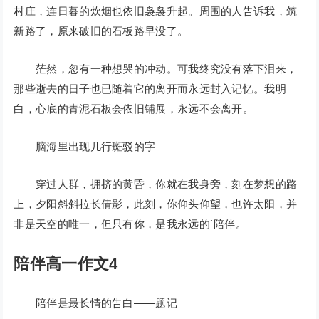
村庄，连日暮的炊烟也依旧袅袅升起。周围的人告诉我，筑
新路了，原来破旧的石板路早没了。
茫然，忽有一种想哭的冲动。可我终究没有落下泪来，
那些逝去的日子也已随着它的离开而永远封入记忆。我明
白，心底的青泥石板会依旧铺展，永远不会离开。
脑海里出现几行斑驳的字–
穿过人群，拥挤的黄昏，你就在我身旁，刻在梦想的路
上，夕阳斜斜拉长倩影，此刻，你仰头仰望，也许太阳，并
非是天空的唯一，但只有你，是我永远的`陪伴。
陪伴高一作文4
陪伴是最长情的告白——题记