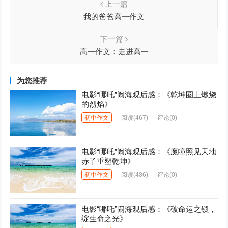
上一篇
我的爸爸高一作文
下一篇
高一作文：走进高一
为您推荐
电影“哪吒”闹海观后感：《乾坤圈上燃烧
的烈焰》
初中作文
阅读
(467)
评论(0)
电影“哪吒”闹海观后感：《魔瞳照见天地
赤子重塑乾坤》
初中作文
阅读
(486)
评论(0)
电影“哪吒”闹海观后感：《破命运之锁，
绽生命之光》