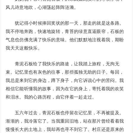
风儿诗意地吹，心湖荡起阵阵涟漪。
犹记得小时候捧回奖状的那一天，那走的就是这条路。
我不停地奔跑，快速地旋转，青苔的绿意直逼眼帘，石板的
气息也仿佛充满了快乐的意味。他们默默地注视着我，期盼
我天天这般快乐。
青泥石板给了我快乐的路途，让我踏上旅程，无拘无
束。记忆里也有灰色的往事，那些孤独无助的日子。每回，
我总是来到它的身边，蹲下身子，向它诉说心中的苦闷。我
相信它能听懂我的故事，因为在它的身上，寄托着我的欢笑
和泪水。我的心路历程，由它伴着一起走过。
五六年过去，青泥石板也停留在记忆里，不再被提及。
渐渐的，我冷落它了。当我重回旧地，站在那片曾经看着我
慢慢长大的土地上，我却再也寻不到它了。村庄还是原来的