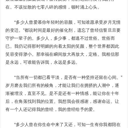
在。不该扯散的七零八碎的感情，顿时涌上心头。
“多少人曾爱慕你年轻时的容颜，可知谁愿承受岁月无情
的变迁。”都说时间是最好的催化剂，遗忘了曾经信誓旦旦要
守护一辈子的。多少人，多少事，都逃不过世俗。世俗而
已。我仍记得那时明媚的向着太阳的笑颜，整个世界都因此
笑容变得渺小。那幸福在瞬间放大再放大，定格。我相信那
是永远，可谁能告诉我，永远是多远。
“当所有一切都已看平淡，是否有一种坚持还留在心间。”
岁月磨去我们所有的棱角，才能让我们在拥挤的人潮中，逐
渐被埋没，直至不见。是不是还有一种情感，能让你在十年
后，在角落找到我的位置。我想我会很感谢，感谢命运。让
有一个人还记得我的曾经，我的曾经给予的爱。
“多少人曾在你生命中来了又还，可知一生有你我都陪在