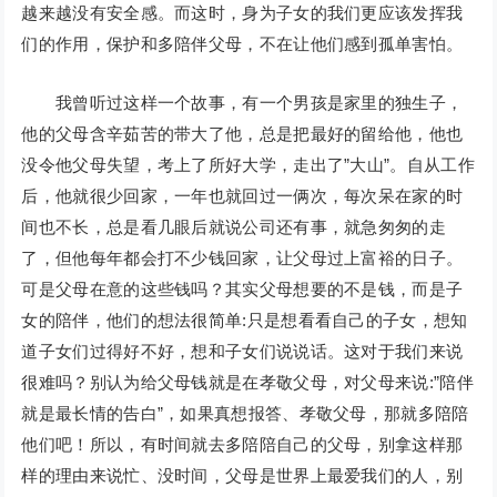
越来越没有安全感。而这时，身为子女的我们更应该发挥我
们的作用，保护和多陪伴父母，不在让他们感到孤单害怕。
我曾听过这样一个故事，有一个男孩是家里的独生子，
他的父母含辛茹苦的带大了他，总是把最好的留给他，他也
没令他父母失望，考上了所好大学，走出了”大山”。自从工作
后，他就很少回家，一年也就回过一俩次，每次呆在家的时
间也不长，总是看几眼后就说公司还有事，就急匆匆的走
了，但他每年都会打不少钱回家，让父母过上富裕的日子。
可是父母在意的这些钱吗？其实父母想要的不是钱，而是子
女的陪伴，他们的想法很简单:只是想看看自己的子女，想知
道子女们过得好不好，想和子女们说说话。这对于我们来说
很难吗？别认为给父母钱就是在孝敬父母，对父母来说:”陪伴
就是最长情的告白”，如果真想报答、孝敬父母，那就多陪陪
他们吧！所以，有时间就去多陪陪自己的父母，别拿这样那
样的理由来说忙、没时间，父母是世界上最爱我们的人，别