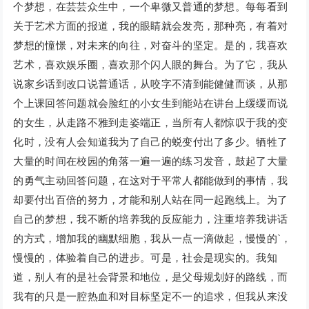
个梦想，在芸芸众生中，一个卑微又普通的梦想。每每看到
关于艺术方面的报道，我的眼睛就会发亮，那种亮，有着对
梦想的憧憬，对未来的向往，对奋斗的坚定。是的，我喜欢
艺术，喜欢娱乐圈，喜欢那个闪人眼的舞台。为了它，我从
说家乡话到改口说普通话，从咬字不清到能健健而谈，从那
个上课回答问题就会脸红的小女生到能站在讲台上缓缓而说
的女生，从走路不雅到走姿端正，当所有人都惊叹于我的变
化时，没有人会知道我为了自己的蜕变付出了多少。牺牲了
大量的时间在校园的角落一遍一遍的练习发音，鼓起了大量
的勇气主动回答问题，在这对于平常人都能做到的事情，我
却要付出百倍的努力，才能和别人站在同一起跑线上。为了
自己的梦想，我不断的培养我的反应能力，注重培养我讲话
的方式，增加我的幽默细胞，我从一点一滴做起，慢慢的`，
慢慢的，体验着自己的进步。可是，社会是现实的。我知
道，别人有的是社会背景和地位，是父母规划好的路线，而
我有的只是一腔热血和对目标坚定不一的追求，但我从来没