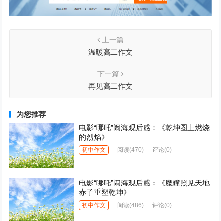
上一篇
温暖高二作文
下一篇
再见高二作文
为您推荐
电影“哪吒”闹海观后感：《乾坤圈上燃烧
的烈焰》
初中作文
阅读
(470)
评论(0)
电影“哪吒”闹海观后感：《魔瞳照见天地
赤子重塑乾坤》
初中作文
阅读
(486)
评论(0)