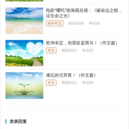
电影“哪吒”闹海观后感：《破命运之锁，
绽生命之光》
初中作文
阅读
(439)
评论(0)
乾坤未定，你我皆是黑马！（作文篇）
作文
阅读
(552)
评论(0)
难忘的元宵夜！（作文篇）
作文
阅读
(411)
评论(0)
发表回复