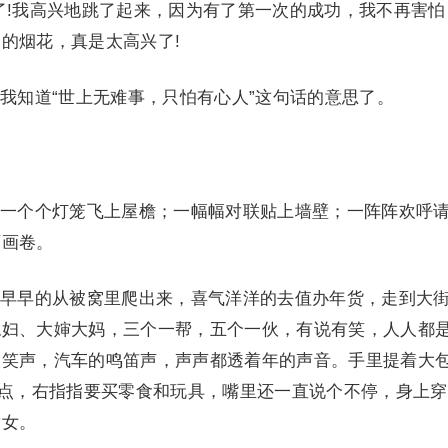
了!我高兴地跳了起来，因为有了第一次的成功，我不再害怕
的烟花，真是太高兴了!
知道“世上无难事，只怕有心人”这句话的意思了。
个个灯笼飞上屋檐；一幅幅对联贴上墙壁；一阵阵欢呼
丽画卷。
早的从被窝里爬出来，喜气洋洋的去值办年货，走到大
媳妇、大婶大妈，三个一帮，五个一伙，有说有笑，人人都
欢笑声，汽车的鸣笛声，声声都透着年的声音。手里提着大
点点，右指指要买零食和玩具，嘴里还一直说个不停，身上
童女。