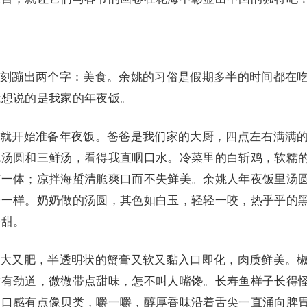
蹦出两个字：美食。余姚的习俗是假期多半的时间都在
我想说的是我家的年夜饭。
开始准备年夜饭。爸爸是我们家的大厨，四点左右满满
碗汤圆和三鲜汤，看得我直咽口水。冷菜里的白斩鸡，软糯
与一体；凉拌海蜇清脆爽口而不失鲜美。余姚人年夜饭里汤
子一样。奶奶做的汤圆，其色如白玉，轻轻一咬，热乎乎的
香甜。
又肥，半透明状的蟹膏又软又黏入口即化，肉质鲜美。
软有劲道，微微带点甜味，怎不叫人嘴馋。长寿鱼样子长得
，口感有点像贝类，嚼一嚼，醇厚香味沿着舌尖一直涌向脾