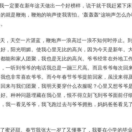
。我一定要在新年这天做出一个好榜样，说干就干我赶紧下
的就是鞭炮，鞭炮的响声使我害怕。‘轰轰轰“这响声怎么办
楼。
，天空一片湛蓝，鞭炮声一浪高过一浪不知何时停止。
么好，阳光明媚。使我心里无比的高兴，因为今天是新年。
人都能和家人团聚，我也是无比的高兴。爷爷经常在外地工
已，一听到爷爷的电话我总是一蹦三尺高。而且爷爷每次回
，我也非常喜欢爷爷。而今年春节爷爷提前回家，虽没来得
前回来与我们团聚，我明天要穿什么衣服呢？心里又想爷爷
睡好。种种问题埋藏在我心里，恨不得立刻飞到爷爷面前仔
天，我一看见爷爷，我飞跑过去与爷爷拥抱，妈妈爸爸看见
。
蜜还甜。春节我张大一岁了又懂事了，我要在小学的毕