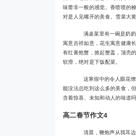
味蕾非一般的感觉。香喷喷的
对是人见嘴开的美食。雪菜大
满桌菜里有一碗是奶奶一
寓意吉祥如意，花生寓意健康
有红膏炝蟹，掀起蟹盖，顶壳
软滑，绝对是下饭配菜。
这寒假中的令人眼花缭乱
能没法总吃到这么多的美食，
含着惊喜、未知和动人的味道
高二春节作文4
清晨，鞭炮声从我耳边响