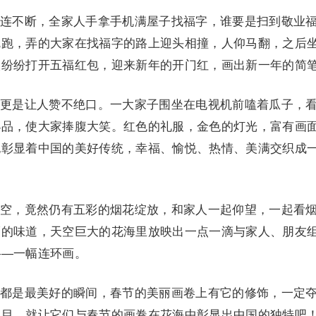
不断，全家人手拿手机满屋子找福字，谁要是扫到敬业
乱跑，弄的大家在找福字的路上迎头相撞，人仰马翻，之后
人纷纷打开五福红包，迎来新年的开门红，画出新一年的简
是让人赞不绝口。一大家子围坐在电视机前嗑着瓜子，
小品，使大家捧腹大笑。红色的礼服，金色的灯光，富有画
也彰显着中国的美好传统，幸福、愉悦、热情、美满交织成
，竟然仍有五彩的烟花绽放，和家人一起仰望，一起看
福的味道，天空巨大的花海里放映出一点一滴与家人、朋友
——一幅连环画。
是最美好的瞬间，春节的美丽画卷上有它的修饰，一定
在目，就让它们与春节的画卷在花海中彰显出中国的独特吧