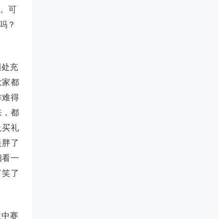
床。可
吗？
到处充
大家都
作难得
来，都
及买礼
是胖了
细看一
了笑了
业中赛