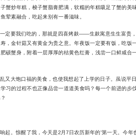
梭子蟹炒年糕，梭子蟹脂膏肥满，软糯的年糕吸足了蟹的美
黄鱼荤素融合，吃起来别有一番滋味。
定要我们吃的，那就是四喜烤麸——生麸寓意生生富贵
长寿，金针菇又有黄金为贵之意。年夜饭一定要有饭，吃饭
的肥硕蟹身，附着一层厚厚的桔黄色红膏，浅尝一口鲜咸合
又大饱口福的美食，也使我想起了上学的日子。虽说平
但学习的过程不也正像品尝一道道美食吗？每一个前进的步
吗？
起。惊醒了我，今天是2月7日农历新年的’第一天。今年