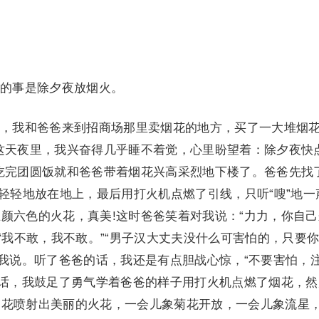
的事是除夕夜放烟火。
我和爸爸来到招商场那里卖烟花的地方，买了一大堆烟
这天夜里，我兴奋得几乎睡不着觉，心里盼望着：除夕夜快
吃完团圆饭就和爸爸带着烟花兴高采烈地下楼了。爸爸先找
”轻轻地放在地上，最后用打火机点燃了引线，只听“嗖”地一
颜六色的火花，真美!这时爸爸笑着对我说：“力力，你自己
：“我不敢，我不敢。”“男子汉大丈夫没什么可害怕的，只要
对我说。听了爸爸的话，我还是有点胆战心惊，“不要害怕，
的话，我鼓足了勇气学着爸爸的样子用打火机点燃了烟花，然
烟花喷射出美丽的火花，一会儿象菊花开放，一会儿象流星