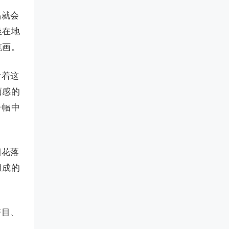
福就会
坐在地
笔画。
看着这
面感的
一幅中
烟花落
组成的
夺目、
！