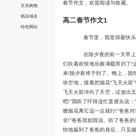
春节作文，欢迎阅读与收藏。
京东购物
精品域名
高二春节作文1
特色网站
春节里，我觉得最快乐
在除夕夜的前一天早上，
们吹着欢快地乐曲满载而归了!
来!除夕夜终于到了。晚上，我
块空地，接着把烟花“飞天火箭
飞天火箭冲向了天空，绽放出五
吧!”我听了吓得连忙直摇头说
燃烟花离它远一点就行!”爸爸
全!”爸爸鼓励我说。听了爸爸
快地躲到了爸爸的身后，只见