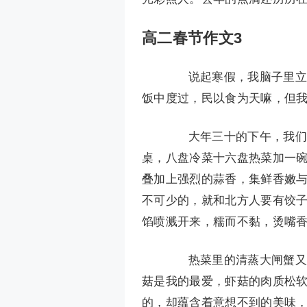
高二春节作文3
说起寒假，我脑子里立刻
饭中度过，民以食为天嘛，但
大年三十的下午，我们就
桌，八盘冷菜十六盘热菜加一
叠加上强烈的蒜香，集鲜香嫩
不可少的，就和北方人要有饺
馅喷溅开来，糯而不黏，烫嘴
热菜里的清蒸大闸蟹又大
菇是我的最爱，虾菇的肉质松
的，却蕴含着意想不到的美味