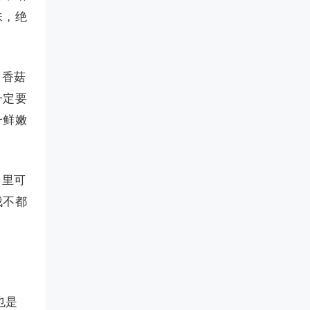
味，绝
，香菇
一定要
一鲜嫩
日里可
伐不都
也是