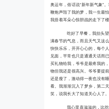
奥运年，俗话说“新年新气象”
鞭炮声毁了我的梦，我一生最怕
我捂着耳朵心惊胆战的走下了
吃好了早餐，我抬头望天
满春节的气息，而且天气又这
快快乐乐，开开心心的，每个
见面，平常也只是通通天话而
买礼物给我，爷爷是最疼我的
物但我还是很高兴。爷爷要提
还是瘦了，激动得一夜也没有
看。我渐渐沉入了梦乡，第二
笑，说我长大了知道关心人了
我心里喜滋滋的，比吃了