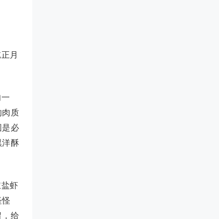
吃正月
的一
的肉质
圆是必
黑洋酥
椒盐虾
怪怪
胃，给