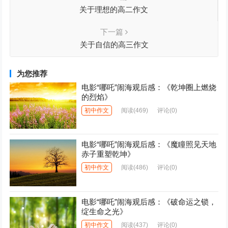
关于理想的高二作文
下一篇
关于自信的高三作文
为您推荐
电影“哪吒”闹海观后感：《乾坤圈上燃烧
的烈焰》
初中作文
阅读
(469)
评论(0)
电影“哪吒”闹海观后感：《魔瞳照见天地
赤子重塑乾坤》
初中作文
阅读
(486)
评论(0)
电影“哪吒”闹海观后感：《破命运之锁，
绽生命之光》
初中作文
阅读
(437)
评论(0)