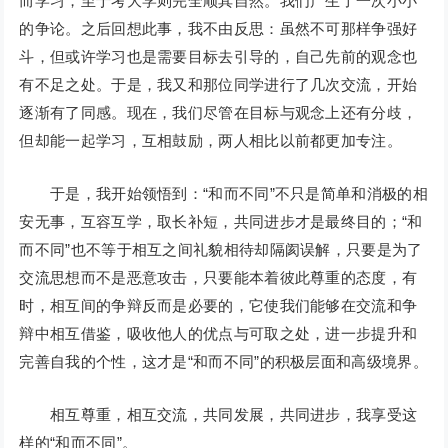
而学习，至于考大学则完全顺其自然。我们产生了一次小小
的争论。之后回想此事，我不由反思：虽然不可那样争强好
斗，但或许学习也是需要目标去引导的，自己先前的观念也
有不足之处。于是，我又和那位同学进行了几次交流，开始
逐渐有了同感。现在，我们尽管在目标与观念上还有分歧，
但却能一起学习，互相鼓励，两人相比以前都更加专注。
于是，我开始领悟到：“和而不同”不只是简单和消极的相
安无事，互容互学，取长补短，共同进步才是最终目的；“和
而不同”也不等于相互之间礼貌相待却隔阂误解，只要是为了
交流思想而不是恶意攻击，只要能本着彼此尊重的态度，有
时，相互间的争辩反而是必要的，它使我们能够在交流和争
辩中相互借鉴，吸收他人的优点与可取之处，进一步提升和
完善自我的个性，这才是“和而不同”的积极层面和高级境界。
相互尊重，相互交流，共同发展，共同进步，我享受这
样的“和而不同”。