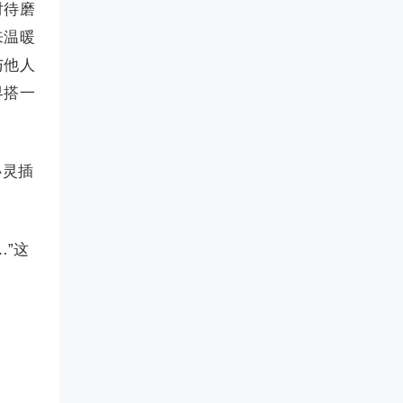
对待磨
来温暖
与他人
界搭一
心灵插
”这