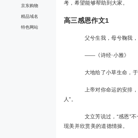
考，希望能够帮助到大家。
京东购物
精品域名
高三感恩作文1
特色网站
父兮生我，母兮鞠我，附
——《诗经·小雅》
大地给了小草生命，于是
上帝对你命运的安排，不
人”。
文立芳说过，“感恩”不一
现美并欣赏美的道德情操。