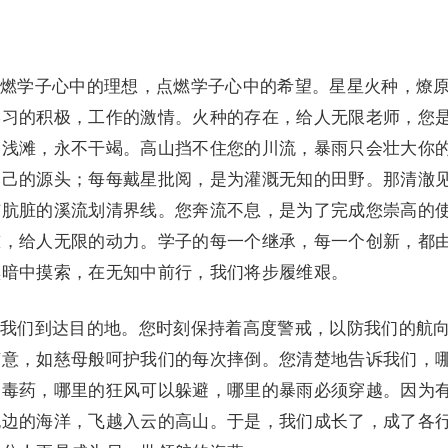
学子心中的理想，点燃学子心中的希望。星星火种，燎
学习的积极，工作的激情。火种的存在，给人无限老师，您
沟浅滩，永不干竭。高山挡不住您的川流，暴雨只会壮大你
自己的源头；每每戴星批阅，是为灌溉无知的田野。那清澈
与肮脏的溪流划清界线。您奔流不息，是为了完成您崇高的
慰，给人无限的动力。学子的每一个继承，每一个创新，都
黑暗中摸索，在无知中前行，我们将步履维艰。
们到达目的地。您时刻保持着高度警戒，以防我们的航
随意，如慈母般呵护我们的每次摔倒。您清楚地告诉我们，
的毒药，哪里的狂风可以躲避，哪里的暴雨必须穿越。因为
无边的海洋，飞越入云的高山。于是，我们成长了，成了各