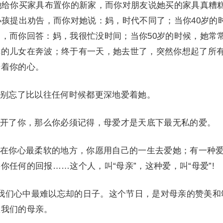
她给你买家具布置你的新家，而你对朋友说她买的家具真糟
小孩提出劝告，而你对她说：妈，时代不同了；当你40岁的
，而你回答：妈，我很忙没时间；当你50岁的时候，她常
你的儿女在奔波；终于有一天，她去世了，突然你想起了所
击着你的心。
忘了比以往任何时候都更深地爱着她。
了你，那么你必须记得，母爱才是天底下最无私的爱。
你心最柔软的地方，你愿用自己的一生去爱她；有一种
任何的回报……这个人，叫“母亲”，这种爱，叫“母爱”!
我们心中最难以忘却的日子。这个节日，是对母亲的赞美和
恩我们的母亲。