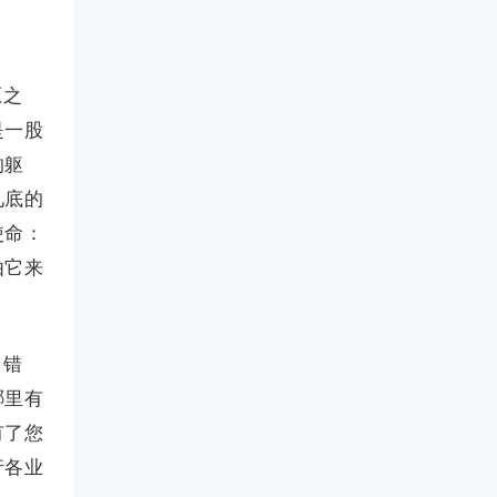
原之
是一股
的躯
见底的
使命：
由它来
向错
哪里有
有了您
行各业