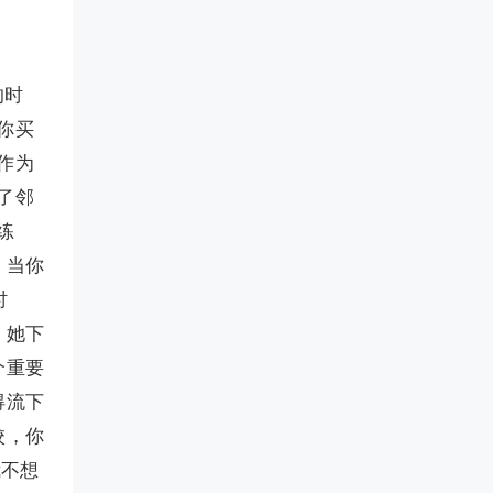
的时
你买
作为
了邻
练
；当你
时
，她下
个重要
得流下
校，你
我不想