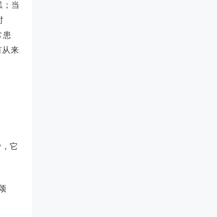
糕；当
时
常患
有从来
爱，它
颂