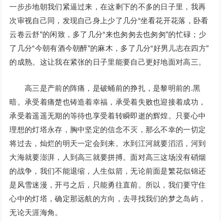
一步步地朝我们紧逼过来，在这剩下的不多的日子里，我再
次审视自己同，发现自己身上少了几分“坐看花开花落，卧看
云卷云舒”的闲致，多了几分“来也匆匆去也匆匆”的忙碌；少
了几分“今朝有酒今朝醉”的麻木，多了几分“好男儿志在四方”
的成熟。这让我在紧张的日子里能要自己更好地面对高三。
高三是产前的阵痛，是破蛹前的挣扎，是黎明前的.黑
暗。承受着痛楚也铸造着幸福，承受着失败也迎接着成功，
承受着遥遥无期的等待也享受着转瞬即逝的辉煌。只要心中
理想的灯塔永存，胸中坚定的信念不灭，那么不幸的一切定
将过去，灿烂的明天一定会到来。水到江河就要滔滔，河到
大海就要澎湃，人到高三就要拼搏。面对高三这场没有硝烟
的战争，我们不能退缩，人生似箭，无论前面是繁花似锦还
是风雪迷漫，开弓之后，只能勇往直前。所以，我们要守住
心中的灯塔，确定那远航的方向，去寻找我们的梦之岛屿，
无论天涯海角。