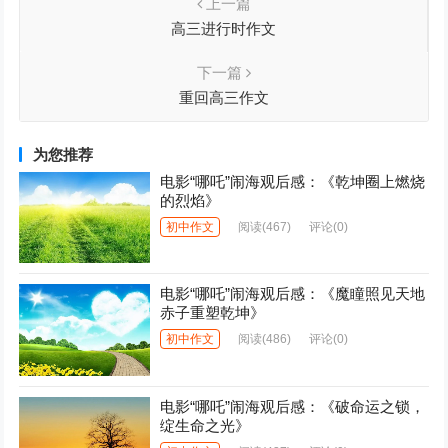
上一篇
高三进行时作文
下一篇
重回高三作文
为您推荐
电影“哪吒”闹海观后感：《乾坤圈上燃烧
的烈焰》
初中作文
阅读
(467)
评论(0)
电影“哪吒”闹海观后感：《魔瞳照见天地
赤子重塑乾坤》
初中作文
阅读
(486)
评论(0)
电影“哪吒”闹海观后感：《破命运之锁，
绽生命之光》