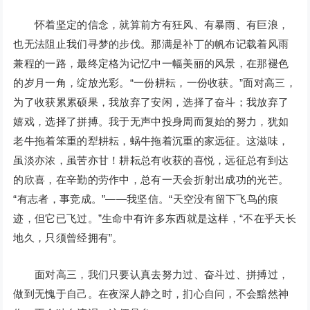
怀着坚定的信念，就算前方有狂风、有暴雨、有巨浪，
也无法阻止我们寻梦的步伐。那满是补丁的帆布记载着风雨
兼程的一路，最终定格为记忆中一幅美丽的风景，在那褪色
的岁月一角，绽放光彩。“一份耕耘，一份收获。”面对高三，
为了收获累累硕果，我放弃了安闲，选择了奋斗；我放弃了
嬉戏，选择了拼搏。我于无声中投身周而复始的努力，犹如
老牛拖着笨重的犁耕耘，蜗牛拖着沉重的家远征。这滋味，
虽淡亦浓，虽苦亦甘！耕耘总有收获的喜悦，远征总有到达
的欣喜，在辛勤的劳作中，总有一天会折射出成功的光芒。
“有志者，事竞成。”——我坚信。“天空没有留下飞鸟的痕
迹，但它已飞过。”生命中有许多东西就是这样，“不在乎天长
地久，只须曾经拥有”。
面对高三，我们只要认真去努力过、奋斗过、拼搏过，
做到无愧于自己。在夜深人静之时，扪心自问，不会黯然神